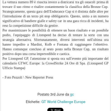
GTWC\ PODIO GOLD CUP PER IL TEAM
JUN
2
GARAGE 59 A MONZA
La McLaren #58 del team Garage 59 ha conquistato un meritato secondo
posto in classe Gold Cup a Monza, uscendo vincitrice dalla gara più dura
del GT World Challenge Europe di questa stagione. Benji Goethe, Louis