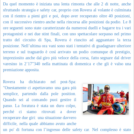
Da quel momento è iniziata una lenta rimonta che alle 2 di notte, anche
sfruttando strategia e safety car, proprio con Rovera al volante è culminata
con il rientro a pieni giri e poi, dopo aver recuperato oltre 40 posizioni,
con il successivo rientro anche nella rincorsa alle posizioni da podio. Le 8
ore seguenti sono state caratterizzate da numerosi duelli e bagarre tra i vari
protagonisti e nei due stint finali, con uno spettacolare sorpasso nel primo
tratto del circuito di Spa, Rovera è riuscito ad agguantare la terza
posizione. Nell’ultima ora vani sono stati i tentativi di guadagnare ulteriore
terreno e sul traguardo è così arrivato un podio comunque di prestigio,
impreziosito anche dal giro più veloce della corsa, fatto segnare dal driver
varesino in 2’17”340 nella mattinata di domenica e che gli è valso una
premiazione apposita.
Rovera ha dichiarato nel post-Spa:
“Onestamente ci aspettavamo una gara più
semplice, partendo dalla pole position.
Quando sei al comando puoi gestire il
passo. La foratura è stata un duro colpo,
perché ci siamo ritrovati a dover
recuperare due giri: una situazione davvero
difficile, nella quale abbiamo avuto anche
un po' di fortuna con l’ingresso delle safety car. Nel complesso è stato