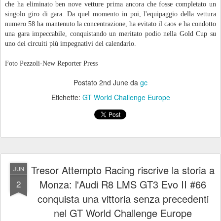
Monza (ITA), 02 giugno 2026 – Una giornata destinata a entrare nella
storia del GT World Challenge Europe powered by AWS. Sul leggendario
Autodromo Nazionale Monza, Tresor Attempto Racing ha conquistato in
casa una straordinaria vittoria assoluta nella gara Endurance Cup grazie
all’equipaggio della Audi R8 LMS GT3 EVO II #66 formato da Rocco
Mazzola (ITA), Sebastian Øgaard (DEN) e Ariel Levi (ISR), firmando un
risultato mai raggiunto prima: la prima vittoria assoluta di un equipaggio
Silver in una gara Endurance del GT World Challenge Europe.
Il team coordinato da Ferdinando e Federico Geri si è presentato al via con
tre equipaggi ed altrettante Audi R8 LMS GT3 EVO II: la #99 in Gold
Cup con Dylan Pereira (LUX), Andrea Frassineti (ITA) e Lorenzo Ferrari
(UAE); la #66 in Silver Cup con Rocco Mazzola (ITA), Sebastian Øgaard
(DEN) e Ariel Levi (ISR); e la #88 in Bronze Cup con Carrie Schreiner
(GER), Daniele Di Amato (ITA) e Gerhard Tweraser (A).
Le qualifiche avevano già evidenziato il potenziale del team. In Gold Cup,