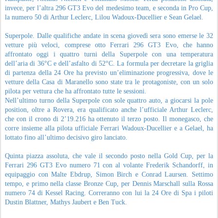
lottato fino all’ultimo decisivo giro lanciato.
Quinta piazza assoluta, che vale il secondo posto nella Gold Cup, per la
Ferrari 296 GT3 Evo numero 71 con al volante Frederik Schandorff, in
equipaggio con Malte Ebdrup, Simon Birch e Conrad Laursen. Settimo
tempo, e primo nella classe Bronze Cup, per Dennis Marschall sulla Rossa
numero 74 di Kessel Racing. Correranno con lui la 24 Ore di Spa i piloti
Dustin Blattner, Mathys Jaubert e Ben Tuck.
Tredicesimo assoluto, e terzo nella Silver Cup, David Perel sulla Ferrari
numero 45 di Rinaldi Racing. Il sudafricano è impegnato sul tracciato
belga con Rafael Duran, Dylan Medler e Alessandro Balzan. Trentunesima,
e nona nella Silver Cup, la numero 52 di AF Corse con Jeff Machiels che
condivide l’abitacolo con Matias Zagazeta, Gilles Stadsbader e Francesco
Braschi.
Il resto della griglia di partenza, emerso dai risultati della qualifica del
giovedì, vede la numero 70 di AF Corse con l’ufficiale Miguel Molina
insieme a Custodio Toledo, Matthieu Vaxiviere e Peter Dempsey partire
dalla pole position in Pro Am Cup, mentre sarà in 12esima piazza nella
Bronze Cup la 296 GT3 Evo numero 60 di JMW Motorsport con Thomas
Kiefer, Rolf Ineichen, Tim Heinemann e Pierre-Louis Chovet.
Riferimenti: www.ferrari.com; foto Pezzoli New Reporter Press