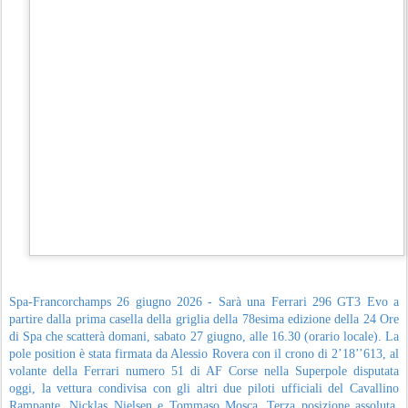
Spa-Francorchamps 26 giugno 2026 - Sarà una Ferrari 296 GT3 Evo a
partire dalla prima casella della griglia della 78esima edizione della 24 Ore
di Spa che scatterà domani, sabato 27 giugno, alle 16.30 (orario locale). La
pole position è stata firmata da Alessio Rovera con il crono di 2’18’’613, al
volante della Ferrari numero 51 di AF Corse nella Superpole disputata
oggi, la vettura condivisa con gli altri due piloti ufficiali del Cavallino
Rampante, Nicklas Nielsen e Tommaso Mosca. Terza posizione assoluta,
invece, per l’altra 296 GT3 Evo del medesimo team, e seconda in Pro Cup,
la numero 50 di Arthur Leclerc, Lilou Wadoux-Ducellier e Sean Gelael.
Superpole. Dalle qualifiche andate in scena giovedì sera sono emerse le 32
vetture più veloci, comprese otto Ferrari 296 GT3 Evo, che hanno
affrontato oggi i quattro turni della Superpole con una temperatura
dell’aria di 36°C e dell’asfalto di 52°C. La formula per decretare la griglia
di partenza della 24 Ore ha previsto un’eliminazione progressiva, dove le
vetture della Casa di Maranello sono state tra le protagoniste, con un solo
pilota per vettura che ha affrontato tutte le sessioni.
Nell’ultimo turno della Superpole con sole quattro auto, a giocarsi la pole
position, oltre a Rovera, era qualificato anche l’ufficiale Arthur Leclerc,
che con il crono di 2’19.216 ha ottenuto il terzo posto. Il monegasco, che
corre insieme alla pilota ufficiale Ferrari Wadoux-Ducellier e a Gelael, ha