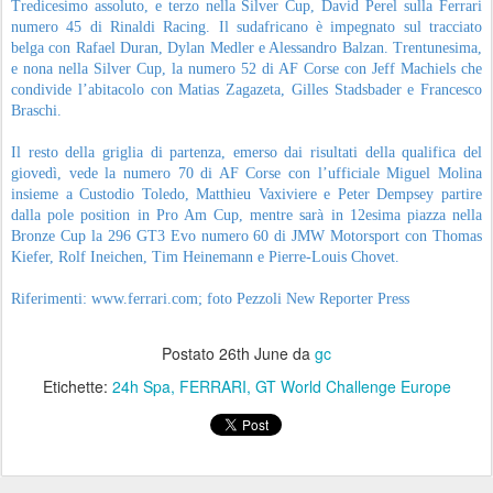
Postato
26th June
da
gc
Etichette:
24h Spa
FERRARI
GT World Challenge Europe
OTTO FERRARI 296 GT3 EVO ALLA 24
JUN
25
ORE DI SPA