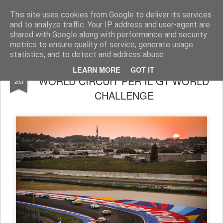
AutoMotoCorse.
Motorsport Random News 280912
This site uses cookies from Google to deliver its services
and to analyze traffic. Your IP address and user-agent are
shared with Google along with performance and security
metrics to ensure quality of service, generate usage
statistics, and to detect and address abuse.
OLTRE 26.000 TIFOSI AL MISANO
JUL
LEARN MORE
GOT IT
WORLD CIRCUIT PER IL GT WORLD
20
CHALLENGE