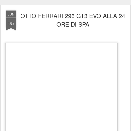
A due settimane di distanza dalla 24 Ore di Le Mans va in scena un altro
grande appuntamento del motorsport internazionale: la 24 Ore di Spa, terzo
round del GT World Challenge Europe – Endurance Cup, con partenza
prevista per sabato 27 giugno alle 16.30 (orario locale).
La 78esima edizione della più blasonata prova endurance riservata alle sole
GT vedrà la partecipazione di 70 vetture, di cui otto Ferrari 296 GT3 Evo,
e sei piloti ufficiali della Casa di Maranello: Lilou Wadoux-Ducellier,
Arthur Leclerc, Alessio Rovera, Nicklas Nielsen, Tommaso Mosca e
Miguel Molina.
La prova belga rappresenta il giro di boa del campionato: dopo i round del
Paul Ricard e di Monza, resteranno da affrontare ancora il Nürburgring e
Portimão.
Pro Cup. Nella classe riservata ai piloti professionisti sono due le vetture di