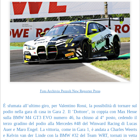
Foto Archivio Pezzoli New Reporter Press
È sfumata all’ultimo giro, per Valentino Rossi, la possibilità di tornare sul
podio nella gara di casa in Gara 2. Il ‘Dottore’, in coppia con Max Hesse
sulla BMW M4 GT3 EVO numero 46, ha chiuso al 4° posto, cedendo il
terzo gradino del podio alla Mercedes #48 del Winward Racing di Lucas
Auer e Maro Engel. La vittoria, come in Gara 1, è andata a Charles Weerts
e Kelvin van der Linde con la BMW #32 del Team WRT, tornati in vetta