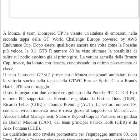
Il primo giro della gara
di tre ore è stato
funestato da un
incidente che ha
coinvolto più vetture.
Nove delle prime dieci
in griglia di partenza
sono state eliminate alla
prima curva. Feller,
partito dalla quarta
posizione con la
Porsche Lionspeed, ha
avuto una partenza
fulminea, risalendo fino alla seconda posizione prima della prima curva,
quando un contatto tra altri concorrenti ha innescato un effetto domino che
ha provocato la collisione di diverse vetture con il gruppo di testa che stava
affrontando la prima chicane. Questo ha comportato l'eliminazione
immediata della Porsche numero 80 dalla gara.
La vettura numero 89 è riuscita invece a districarsi tra gli ostacoli prima di
trovare il suo ritmo e risalire costantemente la classifica della Bronze Cup.
Strategicamente, questa gara dell'Endurance Cup si è distinta dalle altre per
l'introduzione di un terzo pit stop obbligatorio. Questo, unito a un numero
significativo di bandiere gialle e safety car in una gara ricca di incidenti, ha