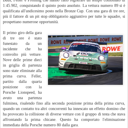
reso la competizione difficile da gestire.
Per massimizzare le possibilità di ottenere un buon risultato e un possibile
podio, l'equipaggio di Lionspeed ha deciso di tentare la sorte con una
strategia alternativa. Sfortunatamente, diversi interventi nell'ultima ora
hanno impedito a Mardini, Kolb e Fontana di raggiungere l'obiettivo.
Hanno comunque concluso al sesto posto nella Bronze Cup, un risultato
positivo dopo una corsa imprevedibile e caotica.
Per Lionspeed GP, l'attenzione si sposta ora sull'evento più importante del
calendario GTWC Europe: la CrowdStrike 24 Ore di Spa. (Lionspeed GP
Ufficio Stampa)
- Foto Pezzoli \ New Reporter Press
Postato
3rd June
da
gc
Etichette:
GT World Challenge Europe