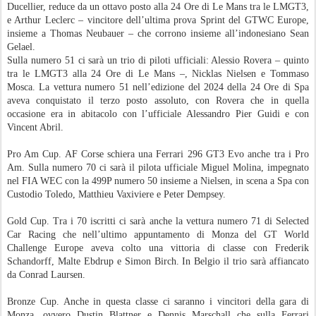
Bronze Cup. Anche in questa classe ci saranno i vincitori della gara di
Monza, ovvero Dustin Blattner e Dennis Marschall che sulla Ferrari
numero 74 di Kessel Racing saranno affiancati da Ben Tuck e Mathys
Jaubert. I primi due, nella stagione 2024, furono protagonisti in Belgio di
una vittoria che contribuì alla conquista del titolo a fine campionato.
Sempre tra i Bronze ci sarà la numero 60 di JMW Motorsport con Thomas
Kiefer, Rolf Ineichen e Tim Heinemann che saranno raggiunti da Pierre-
Louis Chovet.
Silver Cup. A completare lo schieramento due Ferrari 296 GT3 Evo nella
classe Silver: la numero 45 di Rinaldi Racing con Rafael Duran, Dylan
Medler e David Perel ai quali si aggiungerà Alessandro Balzan, mentre
sulla 52 di AF Corse, al trio che disputa tutta la stagione composto da
Matias Zagazeta, Jeff Machiels e Gilles Stadsbader si unirà Francesco
Braschi.
La 24 Ore di Spa rappresenta, inoltre, il terzo appuntamento stagionale
dell’Intercontinental GT Challenge – al quale sono iscritte otto vetture del
Cavallino Rampante –, che riunisce alcune delle prove endurance riservate
alle GT3 più blasonate e storiche organizzate al mondo a Bathurst
(Australia), al Nürburgring e in Belgio (Europa), a Suzuka (Giappone) e
Indianapolis (USA).