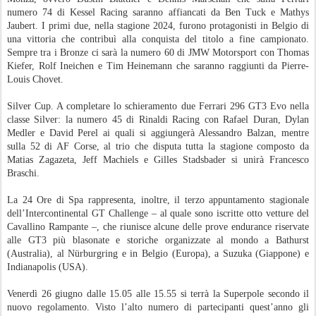
Venerdì 26 giugno dalle 15.05 alle 15.55 si terrà la Superpole secondo il
nuovo regolamento. Visto l’alto numero di partecipanti quest’anno gli
organizzatori hanno studiato un nuovo format per la qualifica: una prima
sessione divisa in tre gruppi (giovedì), dalla quale usciranno le 32 vetture
più veloci che disputeranno la Superpole del giorno seguente. I gruppi del
giovedì saranno divisi tra Bronze e Pro Am (che scenderanno in pista per
primi), Gold e Silver, ai quali sarà riservata una seconda frazione. Infine,
sarà la volta degli equipaggi iscritti in classe Pro.
La Superpole prevede quattro fasi (prima di 10 e poi di 7 minuti): dai 32
equipaggi del giovedì usciranno i migliori 16 per affrontare la Q2 e
successivamente 8 per la Q3. Le prime due file della griglia di partenza
della 24 Ore saranno determinate sempre venerdì pomeriggio da una Q4
con un singolo giro riservato ai migliori quattro equipaggi della Q3
Foto Pezzoli - New Reporter Press
Postato
25th June
da
gc
Etichette:
24h Spa
FERRARI
GT World Challenge Europe