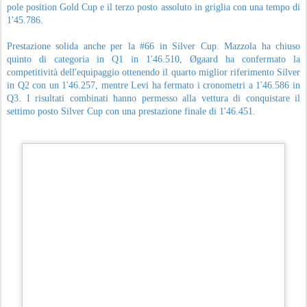
ulteriore incidente ha definitivamente posto fine alla corsa della #99,
costringendola al ritiro.
Se la sorte ha voltato le spalle alla #99, la #66 ha invece costruito una delle
vittorie più significative degli ultimi anni nel panorama GT europeo.
Mazzola, Øgaard e Levi sono stati impeccabili nel sopravvivere alle
concitate fasi iniziali, evitando i numerosi incidenti che hanno