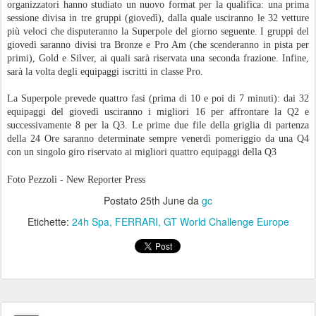
GTWC\ Per Lionspeed GP luci e ombre a
JUN
3
Monza