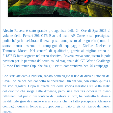
Alessio Rovera è stato grande protagonista della 24 Ore di Spa 2026 al
volante della Ferrari 296 GT3 Evo del team AF Corse e sul prestigioso
podio belga ha celebrato il terzo posto conquistato al traguardo (come lo
scorso anno) insieme ai compagni di equipaggio Nicklas Nielsen e
Tommaso Mosca. Nel venerdì di qualifiche, grazie al miglior crono di
2’18”613 fatto segnare nel turno decisivo, Rovera aveva conquistato la pole
position per la partenza del terzo round stagionale del GT World Challenge
Europe Endurance Cup, che fra gli iscritti comprendeva ben 70 equipaggi.
Con start affidato a Nielsen, sabato pomeriggio il trio di driver ufficiali del
Cavallino ha poi ben condotto le operazioni fin dal via, con cambi-pilota e
pit stop regolari. Dopo la quarta ora della storica maratona sui 7004 metri
del circuito che sorge nelle Ardenne, però, una foratura occorsa in pieno
rettilineo, nel punto più lontano dall’entrata ai box, ha costretto Nielsen a
un difficile giro di rientro e a una sosta che ha fatto precipitare Alessio e
compagni quasi in fondo al gruppo, con un paio di giri di ritardo dai nuovi
leader.