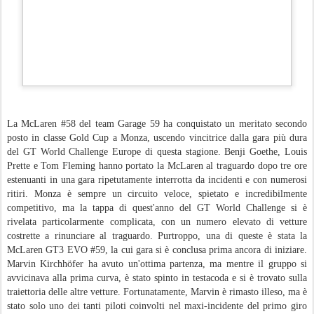
Tresor Attempto Racing riscrive la storia a
JUN
Monza: l'Audi R8 LMS GT3 Evo II #66
2
conquista una vittoria senza precedenti
nel GT World Challenge Europe