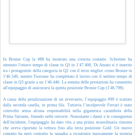
caratterizzato la gara e guadagnando immediatamente posizioni preziose.
Da quel momento l'equipaggio ha mantenuto un ritmo costantemente
competitivo, supportato da una strategia perfetta e da un lavoro
impeccabile ai box. Le neutralizzazioni sono state sfruttate con grande
lucidità dal muretto Tresor Attempto Racing, consentendo alla #66 di
risalire progressivamente la classifica. A un'ora e venti minuti dalla
conclusione la vettura occupava la sesta posizione assoluta, mentre dopo
l'ultimo giro di soste era già salita al terzo posto. La svolta decisiva è
arrivata a tredici minuti dalla bandiera a scacchi, quando una Full Course
Yellow ha premiato una strategia costruita alla perfezione dal team,
permettendo alla Audi #66 di balzare al comando della corsa. Da quel
momento Mazzola, Øgaard e Levi hanno gestito con maturità la leadership
fino al traguardo. Un ulteriore incidente nelle fasi finali ha provocato una
nuova neutralizzazione e la gara si è conclusa dietro Safety Car, sancendo
una vittoria storica destinata a rimanere negli annali del GT World
Challenge Europe.
Giornata positiva anche per la Audi #88 di Carrie Schreiner, Daniele Di
Amato e Gerhard Tweraser. In una gara caratterizzata da numerosi contatti
e ritiri, l'equipaggio ha saputo mantenere concentrazione e costanza
evitando errori, completando la corsa in nona posizione Bronze Cup. Una
prestazione solida che conferma il percorso di crescita del trio e lascia
intravedere margini di miglioramento molto interessanti per il prosieguo