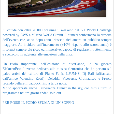
Si chiude con oltre 26.000 presenze il weekend del GT World Challange
powered by AWS a Misano World Circuit. I numeri confermano la crescita
dell’evento che, anno dopo anno, riesce a richiamare un pubblico sempre
maggiore. Ad incidere sull’incremento (+10% rispetto allo scorso anno) è
il format sempre più ricco ed immersivo, capace di regalare intrattenimento
e spettacolo in aggiunta alle emozioni della pista.
Un ruolo importante, nell’edizione di quest’anno, lo ha giocato
ElektronFest, l’evento dedicato alla musica elettronica che ha portato sul
palco artisti del calibro di Planet Funk, L3UM4S, Dj Ralf (affiancato
dall’amico Valentino Rossi), Deledda, Viceversa, Cromadisco e Fresco
facendo ballare il paddock fino a tarda notte.
Molto apprezzata anche l’esperienza Dinner in the sky, con tutti i turni in
programma nei tre giorni andati sold out.
PER ROSSI IL PODIO SFUMA DI UN SOFFIO