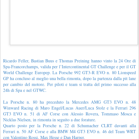
Ricardo Feller, Bastian Buus e Thomas Preining hanno vinto la 24 Ore di
Spa-Francorchamps, valida per l’Intercontinental GT Challenge e per il GT
World Challenge Europep. La Porsche 992 GT3-R EVO n. 80 Lionspeed
GP ha concluso al meglio una bella rimonta, dopo la partenza dalla pit lane
per cambio del motore. Per piloti e team si tratta del primo successo alla
24h di Spa e nel GTWC.
La Porsche n. 80 ha preceduto la Mercedes AMG GT3 EVO n. 48
Winward Racing di Maro Engel/Lucas Auer/Luca Stolz e la Ferrari 296
GT3 EVO n. 51 di AF Corse con Alessio Rovera, Tommaso Mosca e
Nicklas Nielsen, in rimonta in seguito a due forature.
Quarto posto per la Porsche n. 22 di Schumacher CLRT davanti alla
Ferrari n. 50 AF Corse e alla BMW M4 GT3 EVO n. 46 del Team WRT
con Valentino Rossi, Max Hesse e Dan Harper.
Foto archivio Pezzoli.New Reporter Press
Postato
28th June
da
gc
Etichette:
24h Spa
GT World Challenge Europe