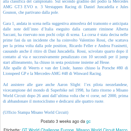
alla classifica del campionato. Sul secondo gradino del podio la Mercedes
AMG GT3 EVO n. 3 Verstappen Racing di Daniel Juncadella e Jules
Gounon, che partivano dalla pole.
Gara 1, andata in scena nella suggestiva atmosfera del tramonto e anticipata
dalle note dell’inno d’Italia eseguito dalla cantante riminese Alberta
Saccani, ha riservato non pochi colpi di scena. La corsa è stata decisa nelle
prime fasi da un incidente che ha coinvolto Valentino Rossi, che scattava
per la prima volta dalla pole position, Ricardo Feller e Andrea Frasinetti,
causando anche il ritiro di Dani Juncadella. Rossi, scivolato quarto dopo il
contatto al via e successivamente penalizzato con 10 secondi per il jump
start allineamento, ha chiuso in sesta posizione insieme ad Hesse.
Alle spalle di Weerts e van der Linde, hanno chiuso la Porsche #80 di
Lionspeed GP e la Mercedes-AMG #48 di Winward Racing.
Ad assistere alle gare anche Aaron Slight: l’ex pilota neozelandese,
vicecampione del mondo di Superbike nel 1998, ha fatto ritorno a Misano
World Circuit dopo 26 anni dall’ultima volta che vi corse, nel 2000, prima
di abbandonare il motociclismo e dedicarsi alle quattro ruote.
(Ufficio Stampa Misano World Circuit)
Postato
3 weeks ago
da
gc
Etichette:
GT World Challenge Europe
Misano World Circuit Marco