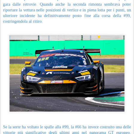
della stagione.
Ferdinando Geri, Team Principal Tresor Attempto Racing: "Vincere una
gara del GT World Challenge Europe è qualcosa di straordinario. Vincere a
Monza ha un sapore speciale. Farlo con un equipaggio Silver Cup è
qualcosa che fino a oggi sembrava impossibile. Quello che hanno fatto
Rocco, Sebastian e Ariel è stato semplicemente eccezionale, ma questa
vittoria appartiene a tutta la squadra. Abbiamo gestito una gara
estremamente complicata, piena di incidenti, neutralizzazioni e situazioni
da interpretare in pochi secondi. Il lavoro svolto dal muretto, dai meccanici
e da tutto il team è stato perfetto e ci ha permesso di essere nel posto giusto
al momento giusto.
Allo stesso tempo c'è grande rammarico per la #99. Credo che oggi
avessimo una vettura capace di lottare per le primissime posizioni assolute.
Il potenziale mostrato da Dylan, Andrea e Lorenzo resta però uno degli
aspetti più positivi del weekend. Anche la #88 ha svolto un ottimo lavoro.
Carrie, Daniele e Gerhard hanno affrontato una gara molto difficile senza
commettere errori, completando un percorso di crescita che ci rende
fiduciosi per il futuro. Voglio inoltre ringraziare Arkin Aka per il supporto
straordinario che continua a garantire al nostro progetto e Gianni Frabetti
di TM Performance, che ha sempre creduto in noi e continua a sostenerci
con grande passione e fiducia."
Tresor Attempto Racing tornerà in pista dal 24 al 28 giugno sul circuito di