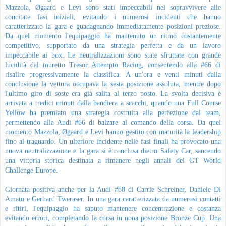
Spa-Francorchamps per la CrowdStrike 24 Hours of Spa, l'appuntamento
più prestigioso e atteso dell'intera stagione GT World Challenge Europe.
Riferimenti:
Tresor Attempto Racing
Foto Pezzoli\New Reporter Press
Postato
2nd June
da
gc
Etichette:
AUDI
GT World Challenge Europe
GTWC\ DOPPIO SUCCESSO DI CLASSE
JUN
A MONZA PER LA FERRARI 296 GT3
1
EVO