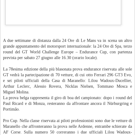
Maranello che affronteranno la prova nelle Ardenne, entrambe schierate da
AF Corse. Sulla numero 50 correranno i due ufficiali Lilou Wadoux-
Ducellier, reduce da un ottavo posto alla 24 Ore di Le Mans tra le LMGT3,
e Arthur Leclerc – vincitore dell’ultima prova Sprint del GTWC Europe,
insieme a Thomas Neubauer – che corrono insieme all’indonesiano Sean
Gelael.
Sulla numero 51 ci sarà un trio di piloti ufficiali: Alessio Rovera – quinto
tra le LMGT3 alla 24 Ore di Le Mans –, Nicklas Nielsen e Tommaso
Mosca. La vettura numero 51 nell’edizione del 2024 della 24 Ore di Spa
aveva conquistato il terzo posto assoluto, con Rovera che in quella
occasione era in abitacolo con l’ufficiale Alessandro Pier Guidi e con
Vincent Abril.
Pro Am Cup. AF Corse schiera una Ferrari 296 GT3 Evo anche tra i Pro
Am. Sulla numero 70 ci sarà il pilota ufficiale Miguel Molina, impegnato
nel FIA WEC con la 499P numero 50 insieme a Nielsen, in scena a Spa con
Custodio Toledo, Matthieu Vaxiviere e Peter Dempsey.
Gold Cup. Tra i 70 iscritti ci sarà anche la vettura numero 71 di Selected
Car Racing che nell’ultimo appuntamento di Monza del GT World
Challenge Europe aveva colto una vittoria di classe con Frederik
Schandorff, Malte Ebdrup e Simon Birch. In Belgio il trio sarà affiancato
da Conrad Laursen.