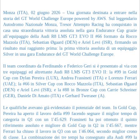
In Bronze Cup la #88 ha mostrato una crescita costante. Schreiner ha
ottenuto l'ottavo tempo di classe in Q1 in 1'47.400, Di Amato si è inserito
tra i protagonisti della categoria in Q2 con il terzo miglior crono Bronze in
1'46.549, mentre Tweraser ha completato il lavoro con il settimo tempo di
classe in Q3 grazie a un 1'46.446. La somma delle prestazioni ha consentito
all'equipaggio di assicurarsi la quinta posizione Bronze Cup (1'46.798).
A causa della penalizzazione di un avversario, l’equipaggio #99 è scattato
dalla seconda casella, in prima fila. Tuttavia l’incolpevole Ferrari è stato
coinvolto senza alcuna responsabilità nella gigantesca carambola della
Prima Variante, finendo nelle retrovie. Nonostante i danni e le conseguenze
dell'incidente, l'equipaggio ha dato vita a una prima straordinaria rimonta
che aveva riportato la vettura fino alla terza posizione Gold. Un nuovo
contatto ha però costretto la squadra a ricostruire nuovamente la propria
gara dalle retrovie. Quando anche la seconda rimonta sembrava poter
riportare la vettura nelle posizioni di vertice e in piena lotta per i punti, un