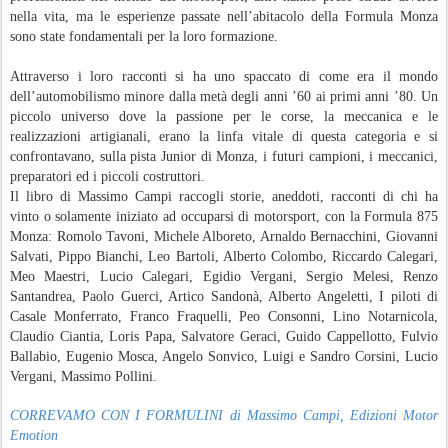
nella vita, ma le esperienze passate nell’abitacolo della Formula Monza
sono state fondamentali per la loro formazione.
Attraverso i loro racconti si ha uno spaccato di come era il mondo
dell’automobilismo minore dalla metà degli anni ’60 ai primi anni ’80. Un
piccolo universo dove la passione per le corse, la meccanica e le
realizzazioni artigianali, erano la linfa vitale di questa categoria e si
confrontavano, sulla pista Junior di Monza, i futuri campioni, i meccanici,
preparatori ed i piccoli costruttori.
Il libro di Massimo Campi raccogli storie
, aneddoti, racconti di chi ha
vinto o solamente iniziato ad occuparsi di motorsport, con la Formula 875
Monza: Romolo Tavoni, Michele Alboreto, Arnaldo Bernacchini, Giovanni
Salvati, Pippo Bianchi, Leo Bartoli, Alberto Colombo, Riccardo Calegari,
Meo Maestri, Lucio Calegari, Egidio Vergani, Sergio Melesi, Renzo
Santandrea, Paolo Guerci, Artico Sandonà, Alberto Angeletti, I piloti di
Casale Monferrato, Franco Fraquelli, Peo Consonni, Lino Notarnicola,
Claudio Ciantia, Loris Papa, Salvatore Geraci, Guido Cappellotto, Fulvio
Ballabio, Eugenio Mosca, Angelo Sonvico, Luigi e Sandro Corsini, Lucio
Vergani, Massimo Pollini.
CORREVAMO CON I FORMULINI di Massimo Campi, Edizioni Motor
Emotion