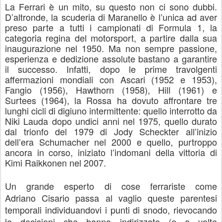
La Ferrari è un mito, su questo non ci sono dubbi.
D’altronde, la scuderia di Ma
ranello è l’unica ad aver
preso parte a tutti i campionati di Formula 1, la
ca
tegoria regina del motorsport, a partire dalla sua
inaugurazione nel 1950. Ma non sempre passione,
esperienza e dedizione assolute bastano a garantire
il successo. Infatti, dopo le prime travolgenti
affermazioni mondiali con Ascari (1952 e 1953),
Fangio (1956),
Hawthorn
(1958), Hill (1961) e
Surtees (1964), la Rossa ha do
vuto affrontare tre
lunghi cicli di digiuno intermittente: quello interrotto da
Niki Lauda dopo undici anni nel 1975, quello durato
dal trionfo del 1979 di Jody Scheckter all’inizio
dell’era Schumacher nel 2000 e quello, purtroppo
ancora in corso, iniziato l’indomani della vittoria di
Kimi Raikkonen nel 2007.
Un grande esperto di cose ferrariste come
Adriano
Cisario
passa al vaglio queste parentesi
temporali individuandovi i punti di snodo, rievocando
le decisioni che hanno indirizzato (e a volte