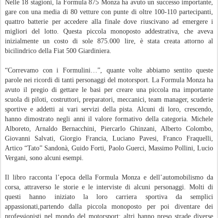
Nelle 18 stagioni, la Formula 875 Monza ha avuto un successo importante,
gare con una media di 80 vetture con punte di oltre 100-110 partecipanti,
quattro batterie per accedere alla finale dove riuscivano ad emergere i
migliori del lotto. Questa piccola monoposto addestrativa, che aveva
inizialmente un costo di sole 875.000 lire, è stata creata attorno al
bicilindrico della Fiat 500 Giardiniera.
“Correvamo con i Formulini…”, quante volte abbiamo sentito queste
parole nei ricordi di tanti personaggi del motorsport. La Formula Monza ha
avuto il pregio di gettare le basi per creare una piccola ma importante
scuola di piloti, costruttori, preparatori, meccanici, team manager, scuderie
sportive e addetti ai vari servizi della pista. Alcuni di loro, crescendo,
hanno dimostrato negli anni il valore formativo della categoria. Michele
Alboreto, Arnaldo Bernacchini, Piercarlo Ghinzani, Alberto Colombo,
Giovanni Salvati, Giorgio Francia, Luciano Pavesi, Franco Fraquelli,
Artico “Tato” Sandonà, Guido Forti, Paolo Guerci, Massimo Pollini, Lucio
Vergani, sono alcuni esempi.
Il libro racconta l’epoca della Formula Monza e dell’automobilismo da
corsa, attraverso le storie e le interviste di alcuni personaggi. Molti di
questi hanno iniziato la loro carriera sportiva da semplici
appassionati,partendo dalla piccola monoposto per poi diventare dei
professionisti nel mondo del motorsport; altri hanno preso strade diverse