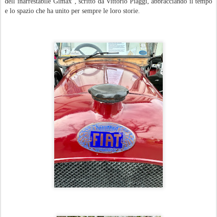
dell’inarrestabile Gimax”, scritto da Vittorio Piaggi, abbracciando il tempo
e lo spazio che ha unito per sempre le loro storie.