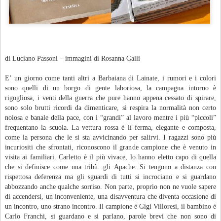
di Luciano Passoni – immagini di Rosanna Galli
E’ un giorno come tanti altri a Barbaiana di Lainate, i rumori e i colori
sono quelli di un borgo di gente laboriosa, la campagna intorno è
rigogliosa, i venti della guerra che pure hanno appena cessato di spirare,
sono solo brutti ricordi da dimenticare, si respira la normalità non certo
noiosa e banale della pace, con i “grandi” al lavoro mentre i più “piccoli”
frequentano la scuola. La vettura rossa è lì ferma, elegante e composta,
come la persona che le si sta avvicinando per salirvi. I ragazzi sono più
incuriositi che sfrontati, riconoscono il grande campione che è venuto in
visita ai familiari. Carletto è il più vivace, lo hanno eletto capo di quella
che si definisce come una tribù: gli Apache. Si tengono a distanza con
rispettosa deferenza ma gli sguardi di tutti si incrociano e si guardano
abbozzando anche qualche sorriso. Non parte, proprio non ne vuole sapere
di accendersi, un inconveniente, una disavventura che diventa occasione di
un incontro, uno strano incontro. Il campione è Gigi Villoresi, il bambino è
Carlo Franchi, si guardano e si parlano, parole brevi che non sono di