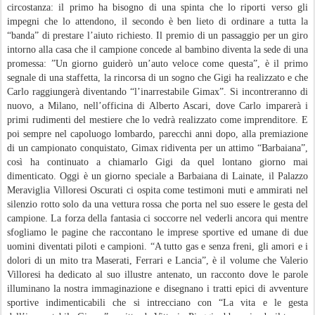
circostanza: il primo ha bisogno di una spinta che lo riporti verso gli
impegni che lo attendono, il secondo è ben lieto di ordinare a tutta la
“banda” di prestare l’aiuto richiesto. Il premio di un passaggio per un giro
intorno alla casa che il campione concede al bambino diventa la sede di una
promessa: ”Un giorno guiderò un’auto veloce come questa”, è il primo
segnale di una staffetta, la rincorsa di un sogno che Gigi ha realizzato e che
Carlo raggiungerà diventando “l’inarrestabile Gimax”. Si incontreranno di
nuovo, a Milano, nell’officina di Alberto Ascari, dove Carlo imparerà i
primi rudimenti del mestiere che lo vedrà realizzato come imprenditore. E
poi sempre nel capoluogo lombardo, parecchi anni dopo, alla premiazione
di un campionato conquistato, Gimax ridiventa per un attimo “Barbaiana”,
così ha continuato a chiamarlo Gigi da quel lontano giorno mai
dimenticato. Oggi è un giorno speciale a Barbaiana di Lainate, il Palazzo
Meraviglia Villoresi Oscurati ci ospita come testimoni muti e ammirati nel
silenzio rotto solo da una vettura rossa che porta nel suo essere le gesta del
campione. La forza della fantasia ci soccorre nel vederli ancora qui mentre
sfogliamo le pagine che raccontano le imprese sportive ed umane di due
uomini diventati piloti e campioni. “A tutto gas e senza freni, gli amori e i
dolori di un mito tra Maserati, Ferrari e Lancia”, è il volume che Valerio
Villoresi ha dedicato al suo illustre antenato, un racconto dove le parole
illuminano la nostra immaginazione e disegnano i tratti epici di avventure
sportive indimenticabili che si intrecciano con “La vita e le gesta