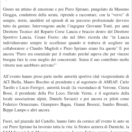
Giusto un attimo di emozione e poi Piero Spriano, pungolato da Massimo
Gioggia, conduttore della serata, riprende a raccontare, con la “verve” di
sempre, storie, aneddoti ed episodi di un percorso professionale davvero
tutto da gustare. Intervengono anche l’ingegner Giovanni Tonti, per anni
Direttore Tecnico del Reparto Corse Lancia e braccio destro del Direttore
Sportivo Lancia, Cesare Fiorio; che nel libro ricorda che “in Lancia
individuavamo sempre le eccellenze quando si trattava di scegliere un
collaboratore e Claudio Maglioli e Piero Spriano erano fra queste” E poi
ancora “Piero era essenziale per il risultato perché sapeva che per vincere
bisogna fare le cose meglio dei concorrenti. Senza il suo contributo molte
vittorie non sarebbero arrivate!”
All’evento hanno preso parte molte autorità sportive (dal vicepresidente di
ACI Biella, Mauro Bocchio al presidente e al segretario di AMSAP, Carlo
Tarello e Lucio Ferrigo), autorità locali (la vicesindaco di Verrone, Cinzia
Bossi, il presidente della Pro Loco, Davide Vermi, e il segretario della
locale associazione alpini, Daniele Savazzi) e poi ancora ex piloti come
Federico Ormezzano, Giampiero Bagna, Gianni Besozzi, Sandro Brusati,
Beppe Lampo e altri ancora.
Fuori, nel piazzale del Castello, hanno fatto da cornice all’evento le auto su
cui Piero Spriano ha lavorato tutta la vita: la Stratos azzurra di Darniche, la