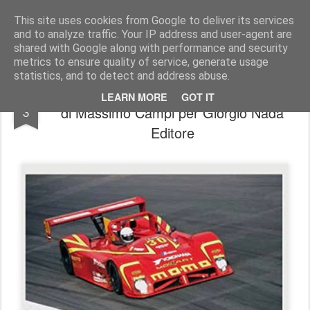
AutoMotoCorse.
Motorsport Random News 280912
This site uses cookies from Google to deliver its services
and to analyze traffic. Your IP address and user-agent are
shared with Google along with performance and security
metrics to ensure quality of service, generate usage
statistics, and to detect and address abuse.
Tutto sulle Sport-Prototipo nell’ ultimo libro
OCT
LEARN MORE
GOT IT
di Massimo Campi per Giorgio Nada
3
Editore