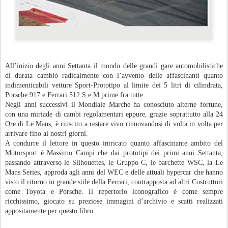
All’inizio degli anni Settanta il mondo delle grandi gare automobilistiche
di durata cambiò radicalmente con l’avvento delle affascinanti quanto
indimenticabili vetture Sport-Prototipo al limite dei 5 litri di cilindrata,
Porsche 917 e Ferrari 512 S e M prime fra tutte.
Negli anni successivi il Mondiale Marche ha conosciuto alterne fortune,
con una miriade di cambi regolamentari eppure, grazie soprattutto alla 24
Ore di Le Mans, è riuscito a restare vivo rinnovandosi di volta in volta per
arrivare fino ai nostri giorni.
A condurre il lettore in questo intricato quanto affascinante ambito del
Motorsport è Massimo Campi che dai prototipi dei primi anni Settanta,
passando attraverso le Silhouettes, le Gruppo C, le barchette WSC, la Le
Mans Series, approda agli anni del WEC e delle attuali hypercar che hanno
visto il ritorno in grande stile della Ferrari, contrapposta ad altri Costruttori
come Toyota e Porsche. Il repertorio iconografico è come sempre
ricchissimo, giocato su preziose immagini d’archivio e scatti realizzati
appositamente per questo libro.