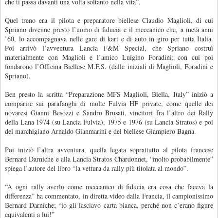
che ti passa davanti una volta soltanto nella vita”.
Quel treno era il pilota e preparatore biellese Claudio Maglioli, di cui
Spriano divenne presto l’uomo di fiducia e il meccanico che, a metà anni
’60, lo accompagnava nelle gare di kart e di auto in giro per tutta Italia.
Poi arrivò l’avventura Lancia F&M Special, che Spriano costruì
materialmente con Maglioli e l’amico Luigino Foradini; con cui poi
fondarono l’Officina Biellese M.F.S. (dalle iniziali di Maglioli, Foradini e
Spriano).
Ben presto la scritta “Preparazione MFS Maglioli, Biella, Italy” iniziò a
comparire sui parafanghi di molte Fulvia HF private, come quelle dei
novaresi Gianni Besozzi e Sandro Brusati, vincitori fra l’altro dei Rally
della Lana 1974 (su Lancia Fulvia), 1975 e 1976 (su Lancia Stratos) e poi
del marchigiano Arnaldo Gianmarini e del biellese Giampiero Bagna.
Poi iniziò l’altra avventura, quella legata soprattutto al pilota francese
Bernard Darniche e alla Lancia Stratos Chardonnet, “molto probabilmente”
spiega l’autore del libro “la vettura da rally più titolata al mondo”.
“A ogni rally averlo come meccanico di fiducia era cosa che faceva la
differenza” ha commentato, in diretta video dalla Francia, il campionissimo
Bernard Darniche; “io gli lasciavo carta bianca, perché non c’erano figure
equivalenti a lui!”