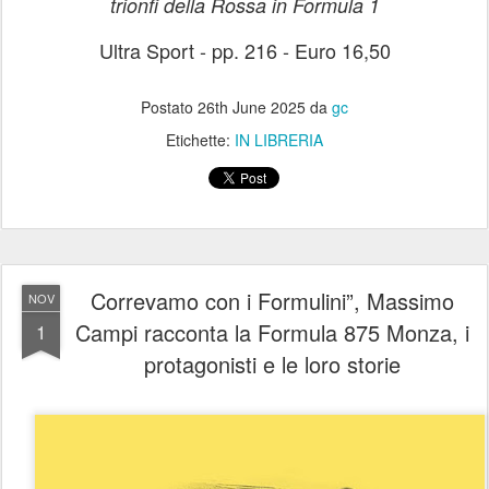
trionfi della Rossa in Formula 1
Ultra Sport
-
pp.
216
-
Euro
16
,
5
0
Postato
26th June 2025
da
gc
Etichette:
IN LIBRERIA
Correvamo con i Formulini”, Massimo
NOV
Campi racconta la Formula 875 Monza, i
1
protagonisti e le loro storie