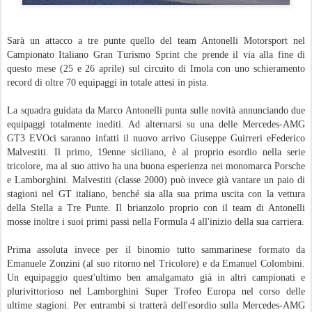
Sarà un attacco a tre punte quello del team Antonelli Motorsport nel
Campionato Italiano Gran Turismo Sprint che prende il via alla fine di
questo mese (25 e 26 aprile) sul circuito di Imola con uno schieramento
record di oltre 70 equipaggi in totale attesi in pista.
La squadra guidata da Marco Antonelli punta sulle novità annunciando due
equipaggi totalmente inediti. Ad alternarsi su una delle Mercedes-AMG
GT3 EVOci saranno infatti il nuovo arrivo Giuseppe Guirreri eFederico
Malvestiti. Il primo, 19enne siciliano, è al proprio esordio nella serie
tricolore, ma al suo attivo ha una buona esperienza nei monomarca Porsche
e Lamborghini. Malvestiti (classe 2000) può invece già vantare un paio di
stagioni nel GT italiano, benché sia alla sua prima uscita con la vettura
della Stella a Tre Punte. Il brianzolo proprio con il team di Antonelli
mosse inoltre i suoi primi passi nella Formula 4 all'inizio della sua carriera.
Prima assoluta invece per il binomio tutto sammarinese formato da
Emanuele Zonzini (al suo ritorno nel Tricolore) e da Emanuel Colombini.
Un equipaggio quest'ultimo ben amalgamato già in altri campionati e
plurivittorioso nel Lamborghini Super Trofeo Europa nel corso delle
ultime stagioni. Per entrambi si tratterà dell'esordio sulla Mercedes-AMG