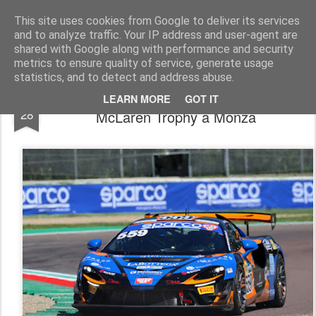
AutoMotoCorse.
Motorsport Random News 280912
This site uses cookies from Google to deliver its services
and to analyze traffic. Your IP address and user-agent are
shared with Google along with performance and security
metrics to ensure quality of service, generate usage
statistics, and to detect and address abuse.
Raptor Engineering pronta all’esordio nel
MAY
LEARN MORE
GOT IT
28
McLaren Trophy a Monza