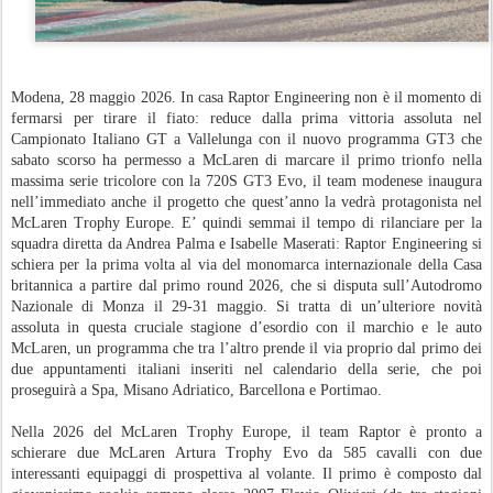
Modena, 28 maggio 2026. In casa Raptor Engineering non è il momento di
fermarsi per tirare il fiato: reduce dalla prima vittoria assoluta nel
Campionato Italiano GT a Vallelunga con il nuovo programma GT3 che
sabato scorso ha permesso a McLaren di marcare il primo trionfo nella
massima serie tricolore con la 720S GT3 Evo, il team modenese inaugura
nell’immediato anche il progetto che quest’anno la vedrà protagonista nel
McLaren Trophy Europe. E’ quindi semmai il tempo di rilanciare per la
squadra diretta da Andrea Palma e Isabelle Maserati: Raptor Engineering si
schiera per la prima volta al via del monomarca internazionale della Casa
britannica a partire dal primo round 2026, che si disputa sull’Autodromo
Nazionale di Monza il 29-31 maggio. Si tratta di un’ulteriore novità
assoluta in questa cruciale stagione d’esordio con il marchio e le auto
McLaren, un programma che tra l’altro prende il via proprio dal primo dei
due appuntamenti italiani inseriti nel calendario della serie, che poi
proseguirà a Spa, Misano Adriatico, Barcellona e Portimao.
Nella 2026 del McLaren Trophy Europe, il team Raptor è pronto a
schierare due McLaren Artura Trophy Evo da 585 cavalli con due
interessanti equipaggi di prospettiva al volante. Il primo è composto dal