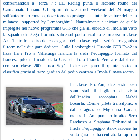
confermandosi a “forza 7”: DL Racing punta il secondo round del
Campionato Italiano GT Sprint di scena nel weekend del 24 maggio
sull’autodromo romano, dove tornano protagoniste tutte le vetture del team
milanese “supported by Lamborghini”. Naturalmente a iniziare da quelle
impiegate nel nuovo programma GT3 che già all’esordio di Imola ha visto
la squadra di Diego Locanto salire sul podio assoluto e imporsi in classe
Am. Tutto lo spettro delle categorie della classe regina vedrà protagonista
il team nelle due gare dedicate. Sulla Lamborghini Huracán GT3 Evo2 in
lizza fra i Pro a Vallelunga rilancia la sfida l’equipaggio formato dal
francese pilota ufficiale della Casa del Toro Franck Perera e dal driver
comasco classe 2000 Luca Segù: i due occupano il quinto posto in
classifica grazie al terzo gradino del podio centrato a Imola il mese scorso.
In classe Pro-Am, due sesti posti
sono stati il biglietto da visita
dell’inedita accoppiata Mehdi
Bouarfa, 19enne pilota transalpino, e
dal paraguaiano Miguelma Garcia,
mentre in Am puntano in alto Piero
Randazzo e Stephane Tribaudini: a
Imola l’equipaggio italo-francese ha
vinto gara 1 e ha centrato la top-5 in