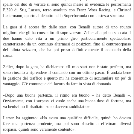
spalle del duo di vertice si sono quindi messe in evidenza le performanti
F.320 di Stig Larsen, terzo assoluto con Franz Woss Racing, e Christof
Ledermann, quarto al debutto nella Superformula con la stessa struttura.
La gara si è accesa fin dallo start, con Benalli autore di uno spunto
migliore che gli ha consentito di sopravanzare Zeller alla prima staccata. I
due hanno dato vita a un primo giro particolarmente spettacolare,
caratterizzato da un continuo alternarsi di posizioni fino al controsorpasso
del pilota svizzero, che ha poi preso definitivamente il comando della
corsa.
Zeller, dopo la gara, ha dichiarato: «Il mio start non è stato perfetto, ma
sono riuscito a riprendere il comando con un ottimo passo. È andata bene
la gestione del traffico e questo mi ha consentito di accumulare un po’ di
vantaggio. C’è comunque del lavoro da fare in vista di domani».
«Dopo una buona partenza, il ritmo era buono – ha detto Benalli –.
Ovviamente, con i sorpassi ci vuole anche una buona dose di fortuna, ma
va benissimo il risultato: sono davvero soddisfatto».
Larsen ha aggiunto: «Ho avuto una qualifica difficile, quindi ho dovuto
fare una partenza prudente, ma poi sono riuscito a effettuare diversi
sorpassi, quindi sono veramente contento».