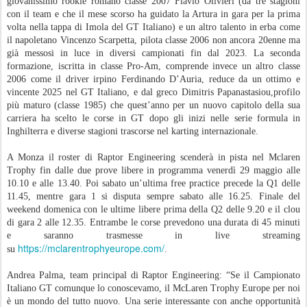
giovanissimo rookie romano classe 2007 Flavio Olivieri (da tre stagioni
con il team e che il mese scorso ha guidato la Artura in gara per la prima
volta nella tappa di Imola del GT Italiano) e un altro talento in erba come
il napoletano Vincenzo Scarpetta, pilota classe 2006 non ancora 20enne ma
già messosi in luce in diversi campionati fin dal 2023. La seconda
formazione, iscritta in classe Pro-Am, comprende invece un altro classe
2006 come il driver irpino Ferdinando D’Auria, reduce da un ottimo e
vincente 2025 nel GT Italiano, e dal greco Dimitris Papanastasiou,profilo
più maturo (classe 1985) che quest’anno per un nuovo capitolo della sua
carriera ha scelto le corse in GT dopo gli inizi nelle serie formula in
Inghilterra e diverse stagioni trascorse nel karting internazionale.
A Monza il roster di Raptor Engineering scenderà in pista nel Mclaren
Trophy fin dalle due prove libere in programma venerdì 29 maggio alle
10.10 e alle 13.40. Poi sabato un’ultima free practice precede la Q1 delle
11.45, mentre gara 1 si disputa sempre sabato alle 16.25. Finale del
weekend domenica con le ultime libere prima della Q2 delle 9.20 e il clou
di gara 2 alle 12.35. Entrambe le corse prevedono una durata di 45 minuti
e saranno trasmesse in live streaming
https://mclarentrophyeurope.com/
su
.
Andrea Palma, team principal di Raptor Engineering: “Se il Campionato
Italiano GT comunque lo conoscevamo, il McLaren Trophy Europe per noi
è un mondo del tutto nuovo. Una serie interessante con anche opportunità