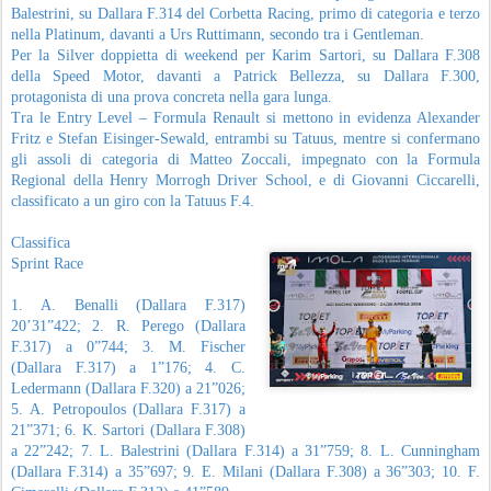
Balestrini, su Dallara F.314 del Corbetta Racing, primo di categoria e terzo
nella Platinum, davanti a Urs Ruttimann, secondo tra i Gentleman.
Per la Silver doppietta di weekend per Karim Sartori, su Dallara F.308
della Speed Motor, davanti a Patrick Bellezza, su Dallara F.300,
protagonista di una prova concreta nella gara lunga.
Tra le Entry Level – Formula Renault si mettono in evidenza Alexander
Fritz e Stefan Eisinger-Sewald, entrambi su Tatuus, mentre si confermano
gli assoli di categoria di Matteo Zoccali, impegnato con la Formula
Regional della Henry Morrogh Driver School, e di Giovanni Ciccarelli,
classificato a un giro con la Tatuus F.4.
Classifica
Sprint Race
1. A. Benalli (Dallara F.317)
20’31”422; 2. R. Perego (Dallara
F.317) a 0”744; 3. M. Fischer
(Dallara F.317) a 1”176; 4. C.
Ledermann (Dallara F.320) a 21”026;
5. A. Petropoulos (Dallara F.317) a
21”371; 6. K. Sartori (Dallara F.308)
a 22”242; 7. L. Balestrini (Dallara F.314) a 31”759; 8. L. Cunningham
(Dallara F.314) a 35”697; 9. E. Milani (Dallara F.308) a 36”303; 10. F.