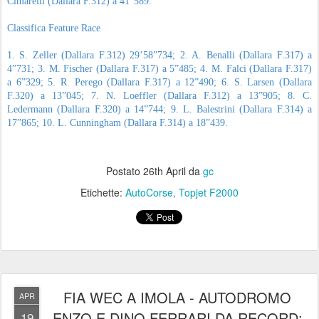
Cimarelli (Dallara F.312) a 41”589.
Classifica Feature Race
1. S. Zeller (Dallara F.312) 29’58”734; 2. A. Benalli (Dallara F.317) a
4”731; 3. M. Fischer (Dallara F.317) a 5”485; 4. M. Falci (Dallara F.317)
a 6”329; 5. R. Perego (Dallara F.317) a 12”490; 6. S. Larsen (Dallara
F.320) a 13”045; 7. N. Loeffler (Dallara F.312) a 13”905; 8. C.
Ledermann (Dallara F.320) a 14”744; 9. L. Balestrini (Dallara F.314) a
17”865; 10. L. Cunningham (Dallara F.314) a 18”439.
Postato
26th April
da
gc
Etichette:
AutoCorse
Topjet F2000
FIA WEC A IMOLA - AUTODROMO
APR
ENZO E DINO FERRARI DA RECORD:
19