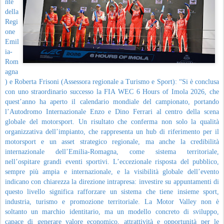
nte
della
Regi
one
Emil
ia-
Rom
agna
) e Roberta Frisoni (Assessora regionale a Turismo e Sport): “Si è conclusa
con uno straordinario successo la FIA WEC 6 Hours of Imola 2026, che
quest’anno ha aperto il calendario mondiale del campionato, portando
l’Autodromo Internazionale Enzo e Dino Ferrari al centro della scena
globale del motorsport. Un risultato che conferma non solo la qualità
organizzativa dell’impianto, che rappresenta un hub di riferimento per il
motorsport e un asset strategico regionale, ma anche la credibilità
internazionale dell’Emilia-Romagna, come sistema territoriale,
nell’ospitare grandi eventi sportivi. L’eccezionale risposta del pubblico,
sempre più ampia e internazionale, e la visibilità globale dell’evento
indicano con chiarezza la direzione intrapresa: investire su appuntamenti di
questo livello significa rafforzare un sistema che tiene insieme sport,
industria, turismo e promozione territoriale. La Motor Valley non è
soltanto un marchio identitario, ma un modello concreto di sviluppo,
capace di generare valore economico, attrattività e opportunità per le