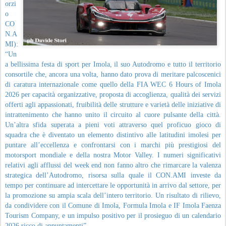
orzi
o
CO
N.A
MI):
“Un
a bellissima festa di sport per Imola, il suo Autodromo e tutto il territorio
consortile che, ancora una volta, hanno dato prova di meritare palcoscenici
di caratura internazionale come quello della FIA WEC 6 Hours of Imola
2026 per capacità organizzative, proposta di accoglienza, qualità dei servizi
offerti agli appassionati, fruibilità delle strutture e varietà delle iniziative di
intrattenimento che hanno unito il circuito al cuore pulsante della città.
Un’altra sfida superata a pieni voti attraverso quel proficuo gioco di
squadra che è diventato un elemento distintivo alle latitudini imolesi per
puntare all’eccellenza e confrontarsi con i marchi più prestigiosi del
motorsport mondiale e della nostra Motor Valley. I numeri significativi
relativi agli afflussi del week end non fanno altro che rimarcare la valenza
strategica dell’Autodromo, risorsa sulla quale il CON.AMI investe da
tempo per continuare ad intercettare le opportunità in arrivo dal settore, per
la promozione su ampia scala dell’intero territorio. Un risultato di rilievo,
da condividere con il Comune di Imola, Formula Imola e IF Imola Faenza
Tourism Company, e un impulso positivo per il prosieguo di un calendario
2026 ricco di appuntamenti”.