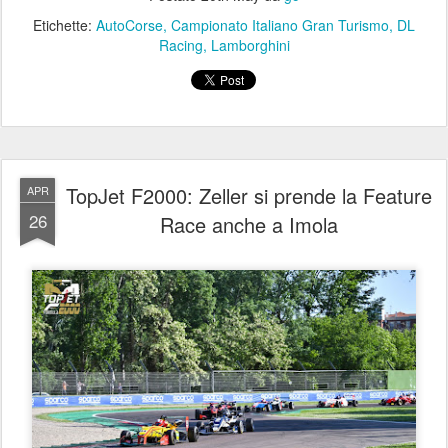
Etichette:
AutoCorse
Campionato Italiano Gran Turismo
DL
Racing
Lamborghini
TopJet F2000: Zeller si prende la Feature
APR
26
Race anche a Imola