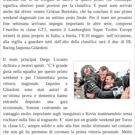
significa ulteriori punti preziosi per la classifica. E punti sono arrivati
anche dal driver veneto Cristian Bortolato, che ha concluso il suo primo
weekend stagionale con un settimo posto finale. Per il team nei prossimi
fine settimana arrivano impegni importanti in altre serie, compreso
l’esordio in classe GT3, mentre il Lamborghini Super Trofeo Europe
tornerà in pista proprio in Italia, a Imola, l’8-10 maggio: nell’occasione,
alla vigilia a guardare tutti dall’alto della classifica sarà il duo di DL
Racing Iaquinta-Gilardoni.
Il team principal Diego Locanto
dichiara a motori spenti: “C’è grande
gioia nella squadra per questo primo
weekend e per l’immediata prima
vittoria stagionale. Iaquinta e
Gilardoni sono stati autori di
un’ottima prova e domenica hanno
entrambi disputato una gara
eccezionale, Simone costruendo un
vantaggio molto importante sugli inseguitori e Kevin mantenendolo senza
rischiare nulla fino al traguardo. E’ stato poi un grande weekend per Turzo
in classe LC, sempre solido e solo alla fine molto sfortunato nel contatto
che non gli ha permesso di coronare la prima vittoria personale. Molto