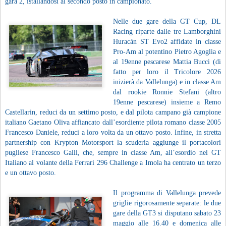
gara 2, istallandosi al secondo posto in campionato.
Nelle due gare della GT Cup, DL
Racing riparte dalle tre Lamborghini
Huracán ST Evo2 affidate in classe
Pro-Am al potentino Pietro Agoglia e
al 19enne pescarese Mattia Bucci (di
fatto per loro il Tricolore 2026
inizierà da Vallelunga) e in classe Am
dal rookie Ronnie Stefani (altro
19enne pescarese) insieme a Remo
Castellarin, reduci da un settimo posto, e dal pilota campano già campione
italiano Gaetano Oliva affiancato dall’esordiente pilota romano classe 2005
Francesco Daniele, reduci a loro volta da un ottavo posto. Infine, in stretta
partnership con Krypton Motorsport la scuderia aggiunge il portacolori
pugliese Francesco Galli, che, sempre in classe Am, all’esordio nel GT
Italiano al volante della Ferrari 296 Challenge a Imola ha centrato un terzo
e un ottavo posto.
Il programma di Vallelunga prevede
griglie rigorosamente separate: le due
gare della GT3 si disputano sabato 23
maggio alle 16.40 e domenica alle