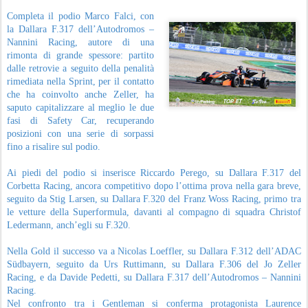
Completa il podio Marco Falci, con
la Dallara F.317 dell’Autodromos –
Nannini Racing, autore di una
rimonta di grande spessore: partito
dalle retrovie a seguito della penalità
rimediata nella Sprint, per il contatto
che ha coinvolto anche Zeller, ha
saputo capitalizzare al meglio le due
fasi di Safety Car, recuperando
posizioni con una serie di sorpassi
fino a risalire sul podio.
Ai piedi del podio si inserisce Riccardo Perego, su Dallara F.317 del
Corbetta Racing, ancora competitivo dopo l’ottima prova nella gara breve,
seguito da Stig Larsen, su Dallara F.320 del Franz Woss Racing, primo tra
le vetture della Superformula, davanti al compagno di squadra Christof
Ledermann, anch’egli su F.320.
Nella Gold il successo va a Nicolas Loeffler, su Dallara F.312 dell’ADAC
Südbayern, seguito da Urs Ruttimann, su Dallara F.306 del Jo Zeller
Racing, e da Davide Pedetti, su Dallara F.317 dell’Autodromos – Nannini
Racing.
Nel confronto tra i Gentleman si conferma protagonista Laurence