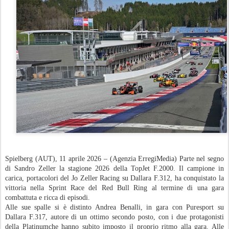
Spielberg (AUT), 11 aprile 2026 – (Agenzia ErregiMedia) Parte nel segno
di Sandro Zeller la stagione 2026 della TopJet F.2000. Il campione in
carica, portacolori del Jo Zeller Racing su Dallara F.312, ha conquistato la
vittoria nella Sprint Race del Red Bull Ring al termine di una gara
combattuta e ricca di episodi.
Alle sue spalle si è distinto Andrea Benalli, in gara con Puresport su
Dallara F.317, autore di un ottimo secondo posto, con i due protagonisti
della Platinumche hanno subito imposto il proprio ritmo alla gara. Alle