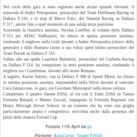
Nel corso della gara si sono registrati anche alcuni episodi rilevanti: il
testacoda di Andre Petropoulos, portacolori del Team Hoffmann Racing su
Dallara F.316, e lo stop di Marco Falci, del Nannini Racing su Dallara
F.317, autore fino a quel momento di una solida terza posizione.
Scorrendo la classifica assoluta, Nicolas Loeffler, al volante della Dallara
F.312 per ADAC Südbayern, ha chiuso in quinta posizione assoluta,
risultando il migliore nella Gold davanti a Andre Petropoulos (ottavo della
generale) e Aldo Romano (nono a sua volta) quest’ultimo portacolori del
Team Perodi su Dallara F.316.
Subito alle sue spalle Laurence Balestrini, portacolori del Corbetta Racing
su Dallara F.314, ha conquistato la sesta posizione assoluta, risultando il
migliore tra i Gentleman, davanti allo stesso Romano.
A seguire, Karim Sartori, con la Dallara F.308 di Speed Motor, ha chiuso
in settima posizione assoluta, imponendosi nella Silver davanti al veterano
Luca Iannaccone, in gara con Giordano Motorsport sulla stessa vettura.
Completano il quadro Sarene Ziffel, al via con il Team Ziffel su Tatuus
Formula Renault, e Matteo Zoccali, impegnato in Formula Regional con
Henry Morrogh Driver School, in un contesto che ha visto una griglia
particolarmente ampia e competitiva, arricchita anche dalla presenza dei
piloti della Austria Formel Cup.
Postato
11th April
da
gc
Etichette:
AutoCorse
Topjet F2000