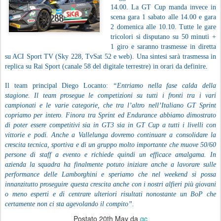
14.00. La GT Cup manda invece in
scena gara 1 sabato alle 14.00 e gara
2 domenica alle 10.10. Tutte le gare
tricolori si disputano su 50 minuti +
1 giro e saranno trasmesse in diretta
su ACI Sport TV (Sky 228, TvSat 52 e web). Una sintesi sarà trasmessa in
replica su Rai Sport (canale 58 del digitale terrestre) in orari da definire.
Il team principal Diego Locanto:
“Entriamo nella fase calda della
stagione. Il team prosegue le competizioni su tutti i fronti tra i vari
campionati e le varie categorie, che tra l’altro nell’Italiano GT Sprint
copriamo per intero. Finora tra Sprint ed Endurance abbiamo dimostrato
di poter essere competitivi sia in GT3 sia in GT Cup a tutti i livelli con
vittorie e podi. Anche a Vallelunga dovremo continuare a consolidare la
crescita tecnica, sportiva e di un gruppo molto importante che muove 50/60
persone di staff a evento e richiede quindi un efficace amalgama. In
azienda la squadra ha finalmente potuto iniziare anche a lavorare sulle
performance delle Lamborghini e speriamo che nel weekend si possa
innanzitutto proseguire questa crescita anche con i nostri alfieri più giovani
o meno esperti e di centrare ulteriori risultati nonostante un BoP che
certamente non ci sta agevolando il compito”.
Postato
20th May
da
gc