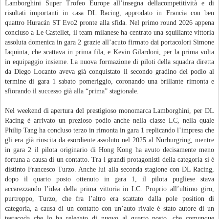
Lamborghini Super Trofeo Europe all’insegna dellacompetitività e di
risultati importanti in casa DL Racing, approdato in Francia con ben
quattro Huracán ST Evo2 pronte alla sfida. Nel primo round 2026 appena
concluso a Le Castellet, il team milanese ha centrato una squillante vittoria
assoluta domenica in gara 2 grazie all’acuto firmato dai portacolori Simone
Iaquinta, che scattava in prima fila, e Kevin Gilardoni, per la prima volta
in equipaggio insieme. La nuova formazione di piloti della squadra diretta
da Diego Locanto aveva già conquistato il secondo gradino del podio al
termine di gara 1 sabato pomeriggio, coronando una brillante rimonta e
sfiorando il successo già alla “prima” stagionale.
Nel weekend di apertura del prestigioso monomarca Lamborghini, per DL
Racing è arrivato un prezioso podio anche nella classe LC, nella quale
Philip Tang ha concluso terzo in rimonta in gara 1 replicando l’impresa che
gli era già riuscita da esordiente assoluto nel 2025 al Nurburgring, mentre
in gara 2 il pilota originario di Hong Kong ha avuto decisamente meno
fortuna a causa di un contatto. Tra i grandi protagonisti della categoria si è
distinto Francesco Turzo. Anche lui alla seconda stagione con DL Racing,
dopo il quarto posto ottenuto in gara 1, il pilota pugliese stava
accarezzando l’idea della prima vittoria in LC. Proprio all’ultimo giro,
purtroppo, Turzo, che fra l’altro era scattato dalla pole position di
categoria, a causa di un contatto con un’auto rivale è stato autore di un
testacoda che lo ha relegato di nuovo al quarto posto, che comunque