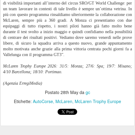
di visibilità importanti all’interno del circus SRO/GT World Challenge: per
un team lavorare in contesti di tale livello è sempre un’ottima vetrina. In
più con questo programma rinsaldiamo ulteriormente la collaborazione con
McLaren, sempre più a 360 gradi. A Monza ci presentiamo con due
equipaggi di tutto rispetto, i nostri piloti hanno già fatto molto bene
durante il test svolto a inizio maggio e quindi confidiamo nella possibilità
di centrare dei risultati positivi. Vediamo dove saremo venerdì nelle prove
libere, di sicuro la squadra arriva a questo nuovo, grande appuntamento
molto motivata anche grazie alla prima vittoria centrata pochi giorni fa a
Vallelunga con il programma GT3”.
McLaren Trophy Europe 2026: 31/5: Monza; 27/6: Spa; 19/7: Misano;
4/10 Barcellona; 18/10: Portimao.
(Agenzia ErregiMedia)
Postato
28th May
da
gc
Etichette:
AutoCorse
McLaren
McLaren Trophy Europe