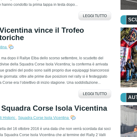
 hanno condotto la prima tappa in testa dopo...
LEGGI TUTTO
SC
Vicentina vince il Trofeo
toriche
ntina
ma dopo il Rallye Elba dello scorso settembre, lo scudetto del
divise della Squadra Corse Isola Vicentina; la conferma è arrivata
 due gradini del podio sono saliti proprio due equipaggi biancorossi
e giornata: oltre alle prime due posizioni nel rally si è festeggiato
 Corse era l’obiettivo di inizio stagione. Una soddisfazione...
LEGGI TUTTO
AU
la Squadra Corse Isola Vicentina
i Historic
,
Squadra Corse Isola Vicentina
lla del 16 ottobre 2016 è una data che non verrà scordata dai soci
la Squadra Corse Isola Vicentina che al termine del Rally 2 Valli