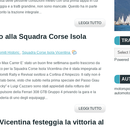
sa delle pessime condizioni meteo con una prima tappa in cui
ggia e a tratti grandine, non sono mancate. Questo ha in parte
orito la trazione integrale...
LEGGI TUTTO
o alla Squadra Corse Isola
TR
omiti Historic
,
Squadra Corse Isola Vicentina
Powered
o Max Carrer E’ stato un buon fine settimana quello trascorso da
o per la Squadra Corse Isola Vicentina che è stata impegnata al
omiti Rally e Revival svoltosi a Cortina d’Ampezzo. Il rally non è
AU
ziato bene, visto che subito nella prima speciale del Passo Giau
cky” e Luigi Cazzaro sono stati appiedati dalla rottura del
motorspo
pulsore della Ferrari 308 GTB Gruppo 4 privando la gara e la
automot
deria di uno degli equipaggi...
LEGGI TUTTO
icentina festeggia la vittoria al