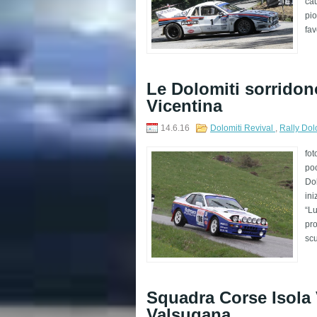
cau
pio
fav
​Le Dolomiti sorridon
Vicentina
14.6.16
Dolomiti Revival
,
Rally Dol
fot
poc
Dol
ini
“Lu
pro
scu
​Squadra Corse Isola V
Valsugana