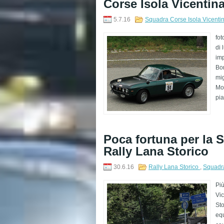
Corse Isola Vicentin
5.7.16
Squadra Corse Isola Vicenti
fot
di 
imp
Bon
mig
Mor
pia
​Poca fortuna per la 
Rally Lana Storico
30.6.16
Rally Lana Storico
,
Squadra
Più
Vic
Sto
equ