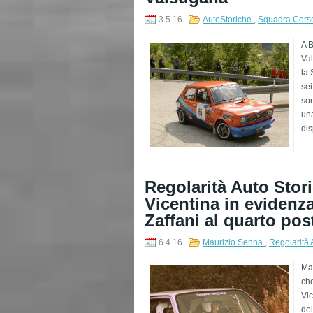
3.5.16
AutoStoriche
,
Squadra Corse
A B
Val
la 
sei
son
una
dis
Regolarità Auto Stor
Vicentina in evidenz
Zaffani al quarto pos
6.4.16
Maurizio Senna
,
Regolarità 
Mau
che
Vic
del