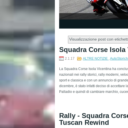
1
2
3
4
5
Visualizzazione post con etichet
​Squadra Corse Isola
2.1.17
ALTRE NOTIZIE
,
AutoStoric
La Squadra Corse Isola Vicentina ha concluso 
nazionali nei rally storici, rally moderni, velo
sport e classica e con un annuncio di grand
dicembre, è stato infatti deciso di accettare
Palladio e quindi di cambiare marchio, cucendo
Rally - Squadra Corse
Tuscan Rewind