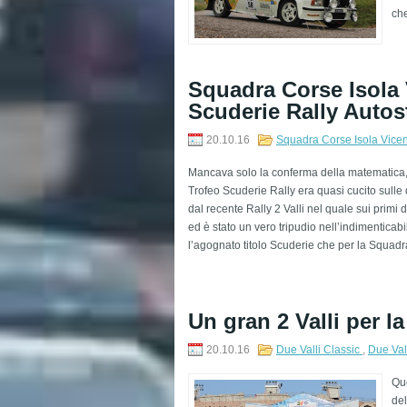
che
​Squadra Corse Isola 
Scuderie Rally Autos
20.10.16
Squadra Corse Isola Vice
Mancava solo la conferma della matematica, 
Trofeo Scuderie Rally era quasi cucito sulle 
dal recente Rally 2 Valli nel quale sui primi
ed è stato un vero tripudio nell’indimenticabil
l’agognato titolo Scuderie che per la Squadra
​Un gran 2 Valli per 
20.10.16
Due Valli Classic
,
Due Vall
Que
del