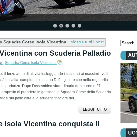
ta
Squadra Corse Isola Vicentina
.
Mostra tutti i post
 Vicentina con Scuderia Palladio
AU
he
,
Squadra Corse Isola Vicentina
il terzo anno di attività festeggiando i successi ai massimi livelli
cità in salita, campionato italiano Drifting, oltre che nella regolarità
e importanza. Dopo l’assemblea straordinaria dello scorso 27
 la proposta di prendere in gestione la Squadra Corse della Scuderia
si sul petto oltre allo scudetto tricolore dei...
LEGGI TUTTO
 Isola Vicentina conquista il
UOM