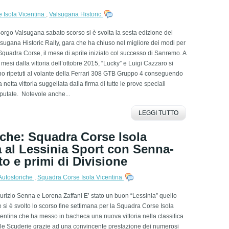
 Isola Vicentina
,
Valsugana Historic
orgo Valsugana sabato scorso si è svolta la sesta edizione del
sugana Historic Rally, gara che ha chiuso nel migliore dei modi per
Squadra Corse, il mese di aprile iniziato col successo di Sanremo. A
 mesi dalla vittoria dell’ottobre 2015, “Lucky” e Luigi Cazzaro si
o ripetuti al volante della Ferrari 308 GTB Gruppo 4 conseguendo
 netta vittoria suggellata dalla firma di tutte le prove speciali
putate. Notevole anche...
LEGGI TUTTO
iche: Squadra Corse Isola
a al Lessinia Sport con Senna-
to e primi di Divisione
Autostoriche
,
Squadra Corse Isola Vicentina
rizio Senna e Lorena Zaffani E’ stato un buon “Lessinia” quello
 si è svolto lo scorso fine settimana per la Squadra Corse Isola
entina che ha messo in bacheca una nuova vittoria nella classifica
le Scuderie grazie ad una convincente prestazione dei numerosi