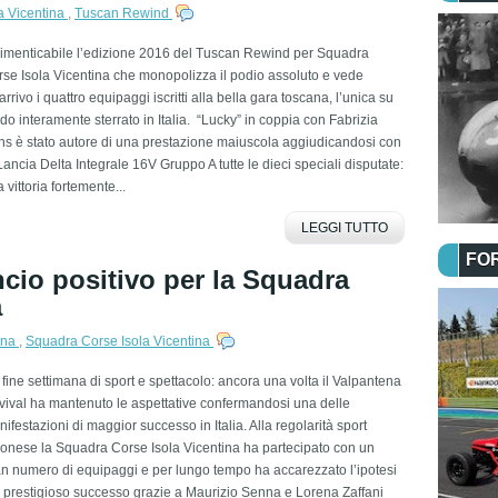
a Vicentina
,
Tuscan Rewind
dimenticabile l’edizione 2016 del Tuscan Rewind per Squadra
se Isola Vicentina che monopolizza il podio assoluto e vede
’arrivo i quattro equipaggi iscritti alla bella gara toscana, l’unica su
do interamente sterrato in Italia. “Lucky” in coppia con Fabrizia
s è stato autore di una prestazione maiuscola aggiudicandosi con
Lancia Delta Integrale 16V Gruppo A tutte le dieci speciali disputate:
 vittoria fortemente...
LEGGI TUTTO
FO
ncio positivo per la Squadra
a
ena
,
Squadra Corse Isola Vicentina
fine settimana di sport e spettacolo: ancora una volta il Valpantena
ival ha mantenuto le aspettative confermandosi una delle
ifestazioni di maggior successo in Italia. Alla regolarità sport
onese la Squadra Corse Isola Vicentina ha partecipato con un
n numero di equipaggi e per lungo tempo ha accarezzato l’ipotesi
 prestigioso successo grazie a Maurizio Senna e Lorena Zaffani