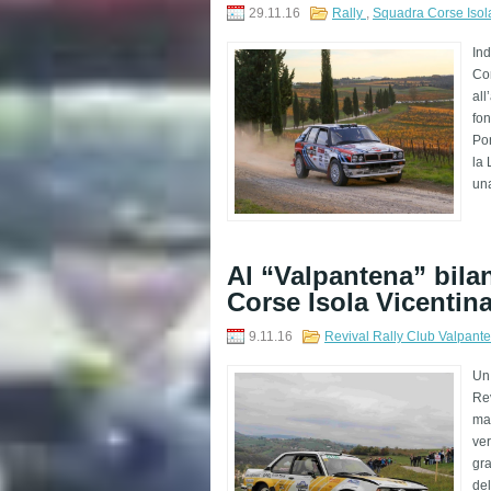
29.11.16
Rally
,
Squadra Corse Isol
In
Cor
all
fon
Pon
la 
una
​Al “Valpantena” bila
Corse Isola Vicentin
9.11.16
Revival Rally Club Valpant
Un 
Rev
man
ver
gra
del