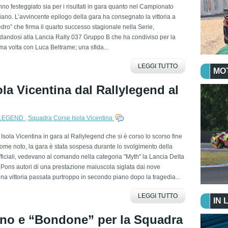
no festeggiato sia per i risultati in gara quanto nel Campionato
liano. L’avvincente epilogo della gara ha consegnato la vittoria a
dro” che firma il quarto successo stagionale nella Serie,
idandosi alla Lancia Rally 037 Gruppo B che ha condiviso per la
ma volta con Luca Beltrame; una sfida...
LEGGI TUTTO
MO
la Vicentina dal Rallylegend al
LEGEND
,
Squadra Corse Isola Vicentina
sola Vicentina in gara al Rallylegend che si è corso lo scorso fine
ome noto, la gara è stata sospesa durante lo svolgimento della
fficiali, vedevano al comando nella categoria "Myth" la Lancia Delta
 Pons autori di una prestazione maiuscola siglata dai nove
una vittoria passata purtroppo in secondo piano dopo la tragedia...
LEGGI TUTTO
IN 
ano e “Bondone” per la Squadra