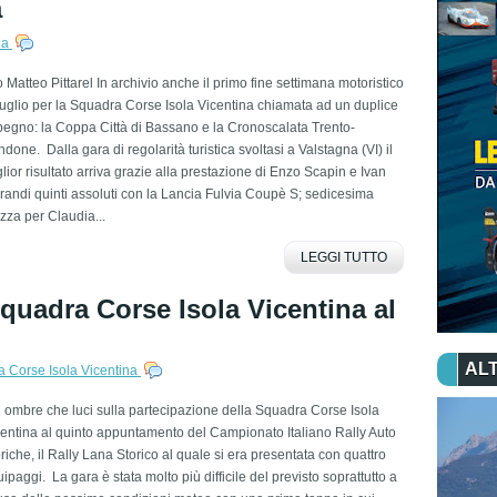
a
na
o Matteo Pittarel In archivio anche il primo fine settimana motoristico
luglio per la Squadra Corse Isola Vicentina chiamata ad un duplice
egno: la Coppa Città di Bassano e la Cronoscalata Trento-
done. Dalla gara di regolarità turistica svoltasi a Valstagna (VI) il
lior risultato arriva grazie alla prestazione di Enzo Scapin e Ivan
andi quinti assoluti con la Lancia Fulvia Coupè S; sedicesima
zza per Claudia...
LEGGI TUTTO
Squadra Corse Isola Vicentina al
ALT
 Corse Isola Vicentina
 ombre che luci sulla partecipazione della Squadra Corse Isola
entina al quinto appuntamento del Campionato Italiano Rally Auto
riche, il Rally Lana Storico al quale si era presentata con quattro
ipaggi. La gara è stata molto più difficile del previsto soprattutto a