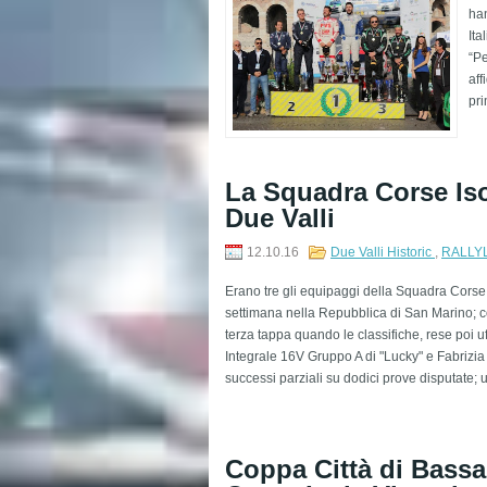
han
Ita
“Pe
aff
pri
La Squadra Corse Iso
Due Valli
12.10.16
Due Valli Historic
,
RALLY
Erano tre gli equipaggi della Squadra Corse I
settimana nella Repubblica di San Marino; c
terza tappa quando le classifiche, rese poi u
Integrale 16V Gruppo A di "Lucky" e Fabrizia
successi parziali su dodici prove disputate; 
Coppa Città di Bass