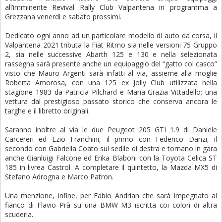
all’imminente Revival Rally Club Valpantena in programma a
Grezzana venerdì e sabato prossimi.
Dedicato ogni anno ad un particolare modello di auto da corsa, il
Valpantena 2021 tributa la Fiat Ritmo sia nelle versioni 75 Gruppo
2, sia nelle successive Abarth 125 e 130 e nella selezionata
rassegna sarà presente anche un equipaggio del “gatto col casco”
visto che Mauro Argenti sarà infatti al via, assieme alla moglie
Roberta Amorosa, con una 125 ex Jolly Club utilizzata nella
stagione 1983 da Patricia Pilchard e Maria Grazia Vittadello; una
vettura dal prestigioso passato storico che conserva ancora le
targhe e il libretto originali.
Saranno inoltre al via le due Peugeot 205 GTI 1.9 di Daniele
Carcereri ed Ezio Franchini, il primo con Federico Danzi, il
secondo con Gabriella Coato sul sedile di destra e tornano in gara
anche Gianluigi Falcone ed Erika Blaboni con la Toyota Celica ST
185 in livrea Castrol. A completare il quintetto, la Mazda MX5 di
Stefano Adrogna e Marco Patron.
Una menzione, infine, per Fabio Andrian che sarà impegnato al
fianco di Flavio Prà su una BMW M3 iscritta coi colori di altra
scuderia.