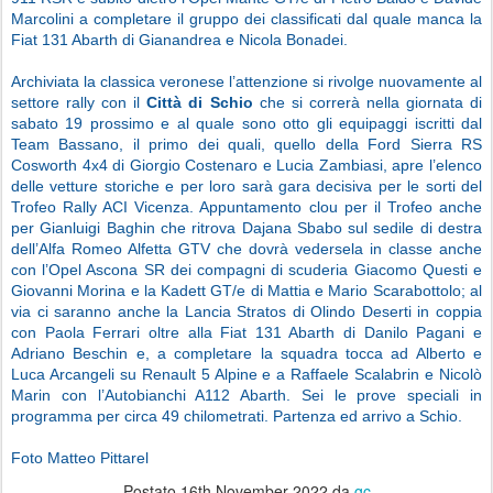
Marcolini a completare il gruppo dei classificati dal quale manca la
Fiat 131 Abarth di Gianandrea e Nicola Bonadei.
Archiviata la classica veronese l’attenzione si rivolge nuovamente al
settore rally con il
Città di Schio
che si correrà nella giornata di
sabato 19 prossimo e al quale sono otto gli equipaggi iscritti dal
Team Bassano, il primo dei quali, quello della Ford Sierra RS
Cosworth 4x4 di Giorgio Costenaro e Lucia Zambiasi, apre l’elenco
delle vetture storiche e per loro sarà gara decisiva per le sorti del
Trofeo Rally ACI Vicenza. Appuntamento clou per il Trofeo anche
per Gianluigi Baghin che ritrova Dajana Sbabo sul sedile di destra
dell’Alfa Romeo Alfetta GTV che dovrà vedersela in classe anche
con l’Opel Ascona SR dei compagni di scuderia Giacomo Questi e
Giovanni Morina e la Kadett GT/e di Mattia e Mario Scarabottolo; al
via ci saranno anche la Lancia Stratos di Olindo Deserti in coppia
con Paola Ferrari oltre alla Fiat 131 Abarth di Danilo Pagani e
Adriano Beschin e, a completare la squadra tocca ad Alberto e
Luca Arcangeli su Renault 5 Alpine e a Raffaele Scalabrin e Nicolò
Marin con l’Autobianchi A112 Abarth. Sei le prove speciali in
programma per circa 49 chilometrati. Partenza ed arrivo a Schio.
Foto Matteo Pittarel
Postato
16th November 2022
da
gc