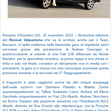
Romano d’Ezzelino (VI), 16 novembre 2022 – Ventesima edizione
del
Revival Valpantena
che va in archivio anche per il Team
Bassano, in bella evidenza nella blasonata gara di regolarità sport
veronese grazie alla prestazione di Andrea Giacoppo in
quest’occasione al volante di una Fiat 128 affiancato da Nicola
Randon; per lo specialista vicentino, la prima tappa si era chiusa in
testa e solo nel finale, complice un rilevamento non in media con i
precedenti, la gara si è chiusa con una comunque onorevole quinta
posizione assoluta e la seconda nel 2° Raggruppamento.
Il traguardo è stato raggiunto anche da altri cinque equipaggi
dall’ovale azzurro con Damiano Pasetto e Matteo Zanini
quarantaquattresimi su Talbot Sunbeam Lotus, Andrea ed Elena
Gecchele cinquantaseiesimi su Fiat 124 Abarth, Andrea Stocchero
ed Enrico Gaspari alla posizione sessanta con l’Autobianchi A112
Abarth, Antonio ed Eva Orsolin alla ottantacinque con la Porsche
911 RSR e subito dietro l’Opel Mante GT/e di Pietro Baldo e Davide