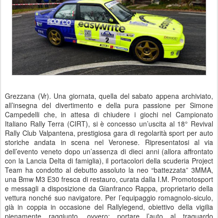
Grezzana (Vr). Una giornata, quella del sabato appena archiviato,
all’insegna del divertimento e della pura passione per Simone
Campedelli che, in attesa di chiudere i giochi nel Campionato
Italiano Rally Terra (CIRT), si è concesso un’uscita al 18° Revival
Rally Club Valpantena, prestigiosa gara di regolarità sport per auto
storiche andata in scena nel Veronese. Ripresentatosi al via
dell’evento veneto dopo un’assenza di dieci anni (allora affrontato
con la Lancia Delta di famiglia), il portacolori della scuderia Project
Team ha condotto al debutto assoluto la neo “battezzata” 3MMA,
una Bmw M3 E30 fresca di restauro, curata dalla I.M. Promotosport
e messagli a disposizione da Gianfranco Rappa, proprietario della
vettura nonché suo navigatore. Per l’equipaggio romagnolo-siculo,
già in coppia in occasione del Rallylegend, obiettivo della vigilia
pienamente raggiunto, ovvero: portare l’auto al traguardo