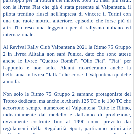
purtroppo per la rottura del motore. Solo 12 mesi più tardi, 
con la livrea Fiat che già è stata presente al Valpantena, il 
pilota trentino riuscì nell'impresa di vincere il Turini con 
una due ruote motrici anteriore, episodio che forse più di 
altri l'ha reso una leggenda per il rallysmo italiano ed 
internazionale.
Al Revival Rally Club Valpantena 2021 la Ritmo 75 Gruppo 
2 in livrea Alitalia non sarà l'unica, dato che sono attese 
anche le livree "Quattro Rombi", "Olio Fiat", "Fiat" per 
l'appunto e non solo. Alcuni ricorderanno anche la 
bellissima in livrea "Jaffa" che corse il Valpantena qualche 
anno fa.
Non solo le Ritmo 75 Gruppo 2 saranno protagoniste del 
Trofeo dedicato, ma anche le Abarth 125 TC e le 130 TC che 
accorrono sempre numerose al Valpantena. Tutte le Ritmo, 
indistintamente dal modello e dall'anno di produzione, 
ovviamente costruite fino al 1990 come previsto dai 
regolamenti della Regolarità Sport, partiranno prioritarie 