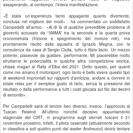
assaporando, al contempo, l’intera manifestazione.
«È stata un’esperienza tanto appagante quanto divertente,
conclusa nel migliore dei modi» - ha commentato un soddisfatto
Campedelli all’arrivo - «Al di là di qualche prevedibile problema di
gioventù accusato da “3MMA” tra la seconda e la quarta prova
cronometrata (frizione e spegnimento del motore ndr), ma
prontamente risolto dalla squadra di Ignazio Megna, con la
consulenza da casa di Sergio Ciulla, tutto è filato liscio. Un mezzo
potente, piacevole da guidare, performante. Mi piacerebbe molto
sfruttarne le potenzialità in qualche altra competizione storica,
chissà magari al Rally d’Elba del 2021. Detto questo, per quanti
come me amano il motorsport, ogni tanto è bello vivere questo tipo
di weekend improntati sui rapporti d’amicizia, andare a correre in
totale relax per il semplice gusto di farlo, senza la pressione del
risultato o della performance a tutti i costi giocata sul filo dei decimi
di secondo».
Per Campedelli sarà di tenore ben diverso, invece, l’approccio al
Tuscan Rewind. All’ultimo nonché decisivo appuntamento
stagionale del CIRT, in programma sugli sterrati toscani il 21
novembre prossimo, infatti, il pilota cesenate (attualmente secondo
in classifica a soli quattro punti dal leader Andreucci) dovrà tentare