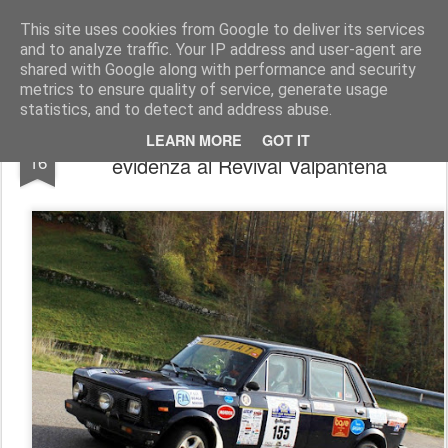
AutoMotoCorse.
Motorsport Random News 280912
This site uses cookies from Google to deliver its services
and to analyze traffic. Your IP address and user-agent are
shared with Google along with performance and security
metrics to ensure quality of service, generate usage
statistics, and to detect and address abuse.
Team Bassano: Andrea Giacoppo in
NOV
LEARN MORE
GOT IT
16
evidenza al Revival Valpantena