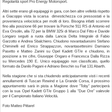
Regolarità sport Pro Energy Motorsport.
Altri sette erano gli equipaggi in gara, con ben altre velleità rispetto 
a Giacoppo vista la scarsa  dimestichezza coi pressostati e la 
provenienza velocistica per molti di loro. Bisogna infatti scorrere 
fino alla posizione 66 per trovare la Porsche 911 RS di Antonio ed 
Eva Orsolin, alla 72 per la BMW 325i di Marco Dal Fitto e Davide 
Longaro seguiti a ruota dalla Lancia Delta Integrale di Fabio 
Garzotto e Andrea Sbalchiero. Chiudono novantaduesimi Stefano 
Chiminelli ed Enrico Strappazzon, novantasettesimi Damiano 
Pasetto e Matteo Zanini su Opel Kadett GT/e e chiudono, in 
posizione a tre cifre, Giuseppe Ongaro e Francesca Dalla Rizza 
su Mercedes 190 E. Unico equipaggio non classificato, quello 
formato da Danilo Pagani e Adriano Beschin su Fiat 131 Abarth.
Nella stagione che si sta chiudendo anticipatamente visti i recenti 
annullamenti di Tuscan Rewind e La Grande Corsa, il prossimo 
appuntamento sarà in pista a Magione dove "Toby" parteciperà 
con la sua Opel Kadett GT/e Gruppo 1 alla "Due Ore" valevole 
per il Campionato Italiano Velocità.
Foto Matteo Pittarel 