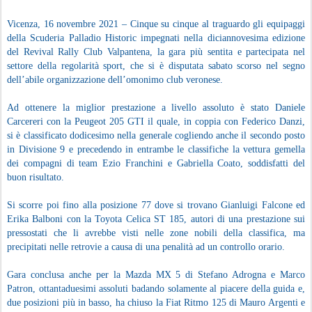
Vicenza, 16 novembre 2021 – Cinque su cinque al traguardo gli equipaggi
della Scuderia Palladio Historic impegnati nella diciannovesima edizione
del Revival Rally Club Valpantena, la gara più sentita e partecipata nel
settore della regolarità sport, che si è disputata sabato scorso nel segno
dell’abile organizzazione dell’omonimo club veronese.
Ad ottenere la miglior prestazione a livello assoluto è stato Daniele
Carcereri con la Peugeot 205 GTI il quale, in coppia con Federico Danzi,
si è classificato dodicesimo nella generale cogliendo anche il secondo posto
in Divisione 9 e precedendo in entrambe le classifiche la vettura gemella
dei compagni di team Ezio Franchini e Gabriella Coato, soddisfatti del
buon risultato.
Si scorre poi fino alla posizione 77 dove si trovano Gianluigi Falcone ed
Erika Balboni con la Toyota Celica ST 185, autori di una prestazione sui
pressostati che li avrebbe visti nelle zone nobili della classifica, ma
precipitati nelle retrovie a causa di una penalità ad un controllo orario.
Gara conclusa anche per la Mazda MX 5 di Stefano Adrogna e Marco
Patron, ottantaduesimi assoluti badando solamente al piacere della guida e,
due posizioni più in basso, ha chiuso la Fiat Ritmo 125 di Mauro Argenti e