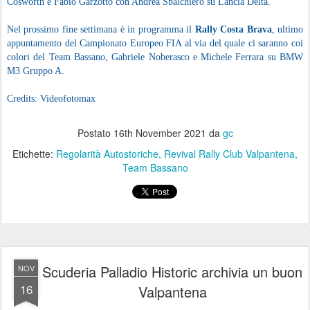
Cosworth e Fabio Garzotto con Andrea Sbalchiero su Lancia Delta.
Nel prossimo fine settimana è in programma il
Rally Costa Brava
, ultimo
appuntamento del Campionato Europeo FIA al via del quale ci saranno coi
colori del Team Bassano, Gabriele Noberasco e Michele Ferrara su BMW
M3 Gruppo A.
Credits: Videofotomax
Postato
16th November 2021
da
gc
Etichette:
Regolarità Autostoriche
Revival Rally Club Valpantena
Team Bassano
Scuderia Palladio Historic archivia un buon
NOV
16
Valpantena