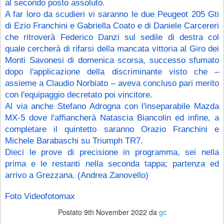
al secondo posto assoluto.
A far loro da scudieri vi saranno le due Peugeot 205 Gti 
di Ezio Franchini e Gabriella Coato e di Daniele Carcereri 
che ritroverà Federico Danzi sul sedile di destra col 
quale cercherà di rifarsi della mancata vittoria al Giro dei 
Monti Savonesi di domenica scorsa, successo sfumato 
dopo l'applicazione della discriminante visto che – 
assieme a Claudio Norbiato – aveva concluso pari merito 
con l'equipaggio decretato poi vincitore.
Al via anche Stefano Adrogna con l'inseparabile Mazda 
MX-5 dove l'affiancherà Natascia Biancolin ed infine, a 
completare il quintetto saranno Orazio Franchini e 
Michele Barabaschi su Triumph TR7.
Dieci le prove di precisione in programma, sei nella 
prima e le restanti nella seconda tappa; partenza ed 
arrivo a Grezzana. (Andrea Zanovello)
Foto Videofotomax 
Postato
9th November 2022
da
gc