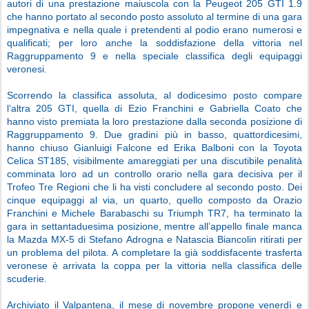
autori di una prestazione maiuscola con la Peugeot 205 GTI 1.9
che hanno portato al secondo posto assoluto al termine di una gara
impegnativa e nella quale i pretendenti al podio erano numerosi e
qualificati; per loro anche la soddisfazione della vittoria nel
Raggruppamento 9 e nella speciale classifica degli equipaggi
veronesi.
Scorrendo la classifica assoluta, al dodicesimo posto compare
l’altra 205 GTI, quella di Ezio Franchini e Gabriella Coato che
hanno visto premiata la loro prestazione dalla seconda posizione di
Raggruppamento 9. Due gradini più in basso, quattordicesimi,
hanno chiuso Gianluigi Falcone ed Erika Balboni con la Toyota
Celica ST185, visibilmente amareggiati per una discutibile penalità
comminata loro ad un controllo orario nella gara decisiva per il
Trofeo Tre Regioni che li ha visti concludere al secondo posto. Dei
cinque equipaggi al via, un quarto, quello composto da Orazio
Franchini e Michele Barabaschi su Triumph TR7, ha terminato la
gara in settantaduesima posizione, mentre all’appello finale manca
la Mazda MX-5 di Stefano Adrogna e Natascia Biancolin ritirati per
un problema del pilota. A completare la già soddisfacente trasferta
veronese è arrivata la coppa per la vittoria nella classifica delle
scuderie.
Archiviato il Valpantena, il mese di novembre propone venerdì e