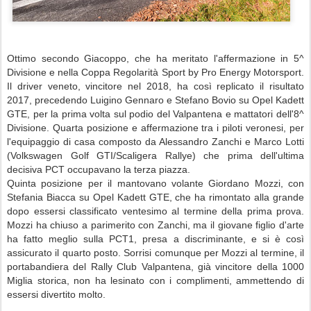
Ottimo secondo Giacoppo, che ha meritato l'affermazione in 5^
Divisione e nella Coppa Regolarità Sport by Pro Energy Motorsport.
Il driver veneto, vincitore nel 2018, ha così replicato il risultato
2017, precedendo Luigino Gennaro e Stefano Bovio su Opel Kadett
GTE, per la prima volta sul podio del Valpantena e mattatori dell'8^
Divisione. Quarta posizione e affermazione tra i piloti veronesi, per
l'equipaggio di casa composto da Alessandro Zanchi e Marco Lotti
(Volkswagen Golf GTI/Scaligera Rallye) che prima dell'ultima
decisiva PCT occupavano la terza piazza.
Quinta posizione per il mantovano volante Giordano Mozzi, con
Stefania Biacca su Opel Kadett GTE, che ha rimontato alla grande
dopo essersi classificato ventesimo al termine della prima prova.
Mozzi ha chiuso a parimerito con Zanchi, ma il giovane figlio d'arte
ha fatto meglio sulla PCT1, presa a discriminante, e si è così
assicurato il quarto posto. Sorrisi comunque per Mozzi al termine, il
portabandiera del Rally Club Valpantena, già vincitore della 1000
Miglia storica, non ha lesinato con i complimenti, ammettendo di
essersi divertito molto.