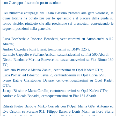
con Giacoppo al secondo posto assoluto.
Dei numerosi equipaggi del Team Bassano presenti alla gara veronese, la
quasi totalità ha optato più per lo spettacolo e il piacere della guida su
fondo viscido, piuttosto che alla precisione sui pressostati, conseguendo le
seguenti posizioni nella generale:
Luca Beccherle e Roberto Benedetti, ventisettesimi su Autobianchi A112
Abarth;
Andrea Cazzola e Roni Liessi, trentottesimi su BMW 325 i;
Carmelo Cappello e Stefano Asnicar, sessantaduesimi su Fiat 500 Abarth;
Nicola Randon e Martina Bonvecchio, sessantanovesimi su Fiat Ritmo 130
TC;
Damiano Pasetto e Matteo Zanini, centunesimi su Opel Kadett GT/e;
Luca Pomari ed Edoardo Saviello, centundicesimi su Opel Corsa GSI;
Ivano Baù e Christopher Davare, centoventiquattresimi su Opel Kadett
GT/e;
Jacopo Biasion e Marta Carello, centotrentunesimi su Opel Kadett GT/e;
Andrea e Nicola Bonadei, centoquarantesimi su Fiat 131 Abarth.
Ritirati Pietro Baldo e Mirko Corradi con l’Opel Manta Gt/e, Antonio ed
Eva Orsolin su Porsche 911, Filippo Baron e Denis Masin su Ford Sierra