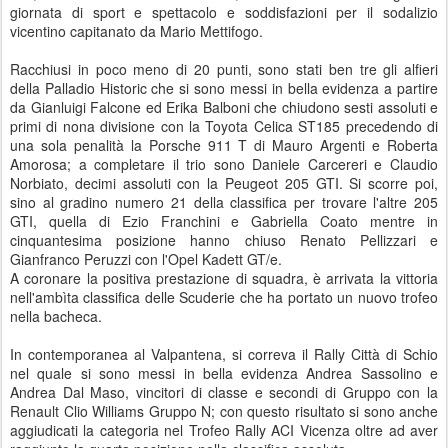
giornata di sport e spettacolo e soddisfazioni per il sodalizio
vicentino capitanato da Mario Mettifogo.
Racchiusi in poco meno di 20 punti, sono stati ben tre gli alfieri
della Palladio Historic che si sono messi in bella evidenza a partire
da Gianluigi Falcone ed Erika Balboni che chiudono sesti assoluti e
primi di nona divisione con la Toyota Celica ST185 precedendo di
una sola penalità la Porsche 911 T di Mauro Argenti e Roberta
Amorosa; a completare il trio sono Daniele Carcereri e Claudio
Norbiato, decimi assoluti con la Peugeot 205 GTI. Si scorre poi,
sino al gradino numero 21 della classifica per trovare l'altre 205
GTI, quella di Ezio Franchini e Gabriella Coato mentre in
cinquantesima posizione hanno chiuso Renato Pellizzari e
Gianfranco Peruzzi con l'Opel Kadett GT/e.
A coronare la positiva prestazione di squadra, è arrivata la vittoria
nell'ambìta classifica delle Scuderie che ha portato un nuovo trofeo
nella bacheca.
In contemporanea al Valpantena, si correva il Rally Città di Schio
nel quale si sono messi in bella evidenza Andrea Sassolino e
Andrea Dal Maso, vincitori di classe e secondi di Gruppo con la
Renault Clio Williams Gruppo N; con questo risultato si sono anche
aggiudicati la categoria nel Trofeo Rally ACI Vicenza oltre ad aver