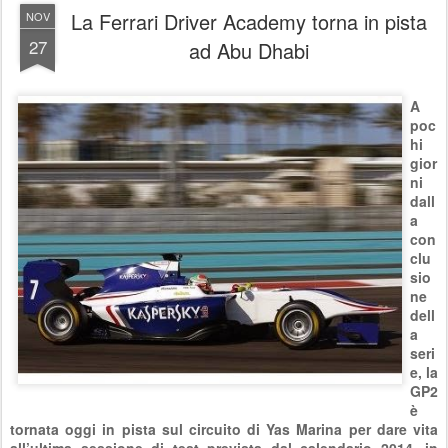
La Ferrari Driver Academy torna in pista
NOV
27
ad Abu Dhabi
A
poc
hi
gior
ni
dall
a
con
clu
sio
ne
dell
a
seri
e, la
GP2
è
tornata oggi in pista sul circuito di Yas Marina per dare vita