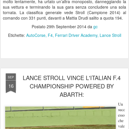
molto lentamente, ha urtato un’altra monoposto, danneggiando la
sua vettura e terminando la sua gara senza concludere una sola
tornata. La classifica generale vede Stroll (Campione 2014) al
comando con 331 punti, davanti a Mattia Drudi salito a quota 194.
Postato
29th September 2014
da
gc
Etichette:
AutoCorse
F4
Ferrari Driver Academy
Lance Stroll
LANCE STROLL VINCE L'ITALIAN F.4
SEP
CHAMPIONSHIP POWERED BY
16
ABARTH:
Un
succ
esso
che
vale