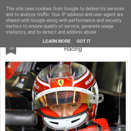
AutoMotoCorse.
Motorsport Random News 280912
This site uses cookies from Google to deliver its services
and to analyze traffic. Your IP address and user-agent are
shared with Google along with performance and security
metrics to ensure quality of service, generate usage
statistics, and to detect and address abuse.
Maya Weug in F1 Academy con Prema
JAN
LEARN MORE
GOT IT
18
Racing