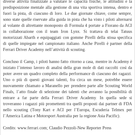
diverse attività finalizzate a valutare le capacità fisiche, le attitudini e la
predisposizione mentale alla gestione di una vita sportiva intensa, dentro e
fuori la pista, di ciascuno di loro. Le due giornate chiave, come sempre,
sono state quelle riservate alla guida in pista che ha visto i piloti alternarsi
al volante di altrettante monoposto di Formula 4 portate a Fiorano da ACI
in collaborazione con il team Iron Lynx. Si trattava di telai Tatuus
motorizzati Abarth e equipaggiati con gomme Pirelli della stissa specifica
di quelle impiegate nel campionato italiano. Anche Pirelli è partner della
Ferrari Driver Academy nell’attività di scouting.
Concluso il Camp, i piloti hanno fatto ritorno a casa, mentre in Academy è
iniziato l’intenso lavoro di analisi della gran mole di dati raccolti così da
poter avere un quadro completo della performance di ciascuno dei ragazzi.
Uno o più di questi giovani talenti, fra circa un mese, potrebbe essere
nuovamente chiamato a Maranello per prendere parte alle Scouting World
Finals, l’atto finale di selezione dei talenti che avranno la possibilità di
entrare a far parte della Ferrari Driver Academy. In quella sede si
troveranno i ragazzi più promettenti tra quelli proposti dai partner di FDA
nello scouting (Tony Kart e ACI per l’Europa, Escuderia Telmex per
l’America Latina e Motorsport Australia per la regione Asia Pacific).
Credits:
www.ferrari.com; Claudio Pezzoli-New Reporter Press