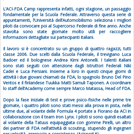
L’ACI-FDA Camp rappresenta infatti, ogni stagione, un passaggio
fondamentale per la Scuola Federale. Attraverso questa serie di
appuntamenti, l’Università dell’Automobilismo seleziona i migliori
piloti da convocare poi al Supercorso Federale di fine anno. Anche
stavolta sono state giornate molto utili per raccogliere
informazioni dettagliate sui partecipanti italiani.
Il lavoro si è concentrato su un gruppo di quattro ragazzi, tutti
classe 2006. Due scelti dalla Scuola Federale, il trevigiano Luca
Badoer ed il bolognese Andrea Kimi Antonelli. I talenti italiani
sono stati seguiti con attenzione dagli Istruttori Federali Niki
Cadei e Luca Persiani. Insieme a loro in questi cinque giorni di
attività i due giovani chiamati da FDA, lo spagnolo Bruno Del Pino
Ventos e il finlandese Tuukka Matti Samuli Taponen. A coordinare
lo staff dell’Academy come sempre Marco Matassa, Head of FDA.
Dopo la fase iniziale di test e prove psico-fisiche nelle prime tre
giornate, i quattro piloti sono stati messi alla prova in pista, nelle
ultime due, al volante delle Formula 4 portate a Fiorano da ACI in
collaborazione con il team Iron Lynx. I piloti si sono quindi esaltati
al volante della Tatuus equipaggiata con gomme Pirelli, un altro
dei partner di FDA nell’attività di scouting, stupendo gli ingegneri
per velocità, approccio e consistenza. (Acisport.it)