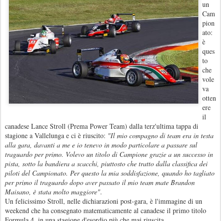
un
Cam
pion
ato:
è
ques
to
che
vole
va
otten
ere
il
canadese Lance Stroll (Prema Power Team) dalla terz'ultima tappa di
stagione a Vallelunga e ci è riuscito:
"Il mio compagno di team era in testa
alla gara, davanti a me e io tenevo in modo particolare a passare sul
traguardo per primo. Volevo un titolo di Campione grazie a un successo in
pista, sotto la bandiera a scacchi, piuttosto che tratto dalla classifica dei
piloti del Campionato. Per questo la mia soddisfazione, quando ho tagliato
per primo il traguardo dopo aver passato il mio team mate Brandon
Maisano, è stata molto maggiore"
.
Un felicissimo Stroll, nelle dichiarazioni post-gara, è l'immagine di un
weekend che ha consegnato matematicamente al canadese il primo titolo
Formula 4, in una stagione d'esordio più che mai riuscita.