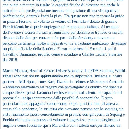
che punta a mettere in risalto le capacità fisiche di ciascuno ma anche le
attitudini e la predisposizione mentale alla gestione di una vita sportiva
professionale, dentro e fuori la pista. Tra queste non può mancare la guida
in pista a Fiorano, al volante di vetture di Formula 4 dotate di gomme
Pirelli identiche a quelle impiegate nel campionato italiano. Al termine
dell’evento i tecnici Ferrari si riuniranno per definire se tra loro ci sia chi
dispone delle doti per entrare a far parte della Academy e iniziare un
percorso certamente molto impegnativo ma altrettanto ambizioso: diventare
un pilota ufficiale della Scuderia Ferrari e correre in Formula 1 per il
Cavallino Rampante, proprio come è accaduto a Charles Leclerc a partire
dal 2019.
Marco Matassa, Head of Ferrari Driver Academy: Le FDA Scouting World
Finals sono per noi un appuntamento molto importante. Insieme ai nostri
partner – ACI Sport, Tony Kart, Escuderia Telmex e Motorsport Australia
– abbiamo selezionato sei ragazzi che provengono da quattro continenti e
cinque diversi paesi, basandoci esclusivamente sul talento, le capacità e il
potenziale, indipendentemente dalle possibilità economiche. È stato
particolarmente appagante vedere come, dopo quasi tre anni di attesa a
causa della pandemia, la struttura che avevamo pensato per lo scouting sia
stata finalmente messa concretamente in pratica, con gli eventi di Sepang e
Puebla che hanno permesso di valutare i ragazzi sul campo, scegliendo i
migliori come facciamo qui a Maranello con i talenti europei almeno un