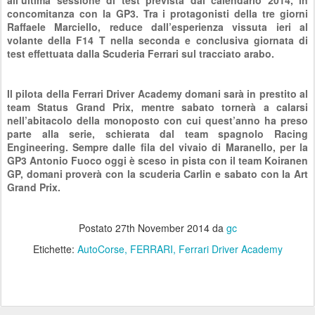
all’ultima sessione di test prevista dal calendario 2014, in
concomitanza con la GP3. Tra i protagonisti della tre giorni
Raffaele Marciello, reduce dall’esperienza vissuta ieri al
volante della F14 T nella seconda e conclusiva giornata di
test effettuata dalla Scuderia Ferrari sul tracciato arabo.
Il pilota della Ferrari Driver Academy domani sarà in prestito al
team Status Grand Prix, mentre sabato tornerà a calarsi
nell’abitacolo della monoposto con cui quest’anno ha preso
parte alla serie, schierata dal team spagnolo Racing
Engineering. Sempre dalle fila del vivaio di Maranello, per la
GP3 Antonio Fuoco oggi è sceso in pista con il team Koiranen
GP, domani proverà con la scuderia Carlin e sabato con la Art
Grand Prix.
Postato
27th November 2014
da
gc
Etichette:
AutoCorse
FERRARI
Ferrari Driver Academy