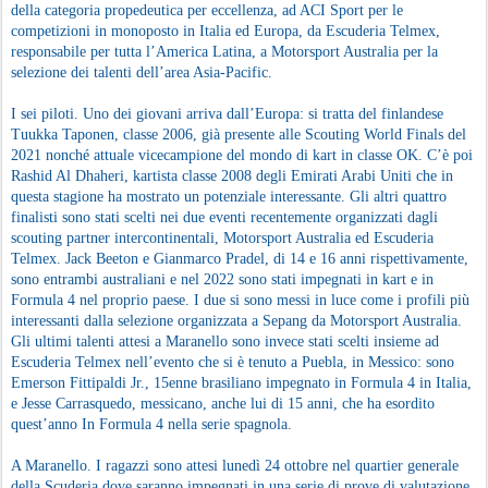
della categoria propedeutica per eccellenza, ad ACI Sport per le
competizioni in monoposto in Italia ed Europa, da Escuderia Telmex,
responsabile per tutta l’America Latina, a Motorsport Australia per la
selezione dei talenti dell’area Asia-Pacific.
I sei piloti. Uno dei giovani arriva dall’Europa: si tratta del finlandese
Tuukka Taponen, classe 2006, già presente alle Scouting World Finals del
2021 nonché attuale vicecampione del mondo di kart in classe OK. C’è poi
Rashid Al Dhaheri, kartista classe 2008 degli Emirati Arabi Uniti che in
questa stagione ha mostrato un potenziale interessante. Gli altri quattro
finalisti sono stati scelti nei due eventi recentemente organizzati dagli
scouting partner intercontinentali, Motorsport Australia ed Escuderia
Telmex. Jack Beeton e Gianmarco Pradel, di 14 e 16 anni rispettivamente,
sono entrambi australiani e nel 2022 sono stati impegnati in kart e in
Formula 4 nel proprio paese. I due si sono messi in luce come i profili più
interessanti dalla selezione organizzata a Sepang da Motorsport Australia.
Gli ultimi talenti attesi a Maranello sono invece stati scelti insieme ad
Escuderia Telmex nell’evento che si è tenuto a Puebla, in Messico: sono
Emerson Fittipaldi Jr., 15enne brasiliano impegnato in Formula 4 in Italia,
e Jesse Carrasquedo, messicano, anche lui di 15 anni, che ha esordito
quest’anno In Formula 4 nella serie spagnola.
A Maranello. I ragazzi sono attesi lunedì 24 ottobre nel quartier generale
della Scuderia dove saranno impegnati in una serie di prove di valutazione