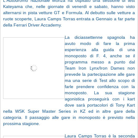
L'Autodromo Nazionale Monza ha ospitato una sessione di test
Kateyama che, nelle giornate di venerdì e sabato, hanno visto
alternarsi in pista vetture GT e Formula. Al debutto sulle vetture a
ruote scoperte, Laura Camps Torras entrata a Gennaio a far parte
della Ferrari Driver Accademy.
La diciassettenne spagnola ha
avuto modo di fare la prima
esperienza alla guida di una
monoposto di F. 4, anche se il
programma messo a punto dal
Team Iron Lynx/Iron Dames non
prevede la partecipazione alle gare
ma una serie di Test allo scopo di
farle prendere confidenza con la
monoposto. La sua stagione
agonistica proseguirà con i kart
dove sarà portacolori di Tony Kart
nella WSK Super Master Series in KZ ed in altre gare della
categoria. Il passaggio alle gare in monoposto è previsto nella
prossima stagione.
Laura Camps Torras è la seconda