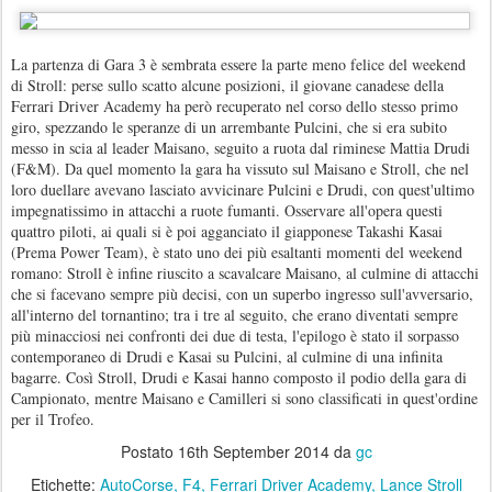
La partenza di Gara 3 è sembrata essere la parte meno felice del weekend
di Stroll: perse sullo scatto alcune posizioni, il giovane canadese della
Ferrari Driver Academy ha però recuperato nel corso dello stesso primo
giro, spezzando le speranze di un arrembante Pulcini, che si era subito
messo in scia al leader Maisano, seguito a ruota dal riminese Mattia Drudi
(F&M). Da quel momento la gara ha vissuto sul Maisano e Stroll, che nel
loro duellare avevano lasciato avvicinare Pulcini e Drudi, con quest'ultimo
impegnatissimo in attacchi a ruote fumanti. Osservare all'opera questi
quattro piloti, ai quali si è poi agganciato il giapponese Takashi Kasai
(Prema Power Team), è stato uno dei più esaltanti momenti del weekend
romano: Stroll è infine riuscito a scavalcare Maisano, al culmine di attacchi
che si facevano sempre più decisi, con un superbo ingresso sull'avversario,
all'interno del tornantino; tra i tre al seguito, che erano diventati sempre
più minacciosi nei confronti dei due di testa, l'epilogo è stato il sorpasso
contemporaneo di Drudi e Kasai su Pulcini, al culmine di una infinita
bagarre. Così Stroll, Drudi e Kasai hanno composto il podio della gara di
Campionato, mentre Maisano e Camilleri si sono classificati in quest'ordine
per il Trofeo.
Postato
16th September 2014
da
gc
Etichette:
AutoCorse
F4
Ferrari Driver Academy
Lance Stroll