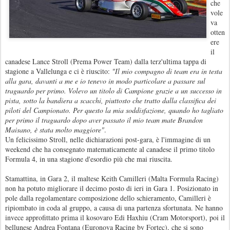
che
vole
va
otten
ere
il
canadese Lance Stroll (Prema Power Team) dalla terz'ultima tappa di
stagione a Vallelunga e ci è riuscito:
"Il mio compagno di team era in testa
alla gara, davanti a me e io tenevo in modo particolare a passare sul
traguardo per primo. Volevo un titolo di Campione grazie a un successo in
pista, sotto la bandiera a scacchi, piuttosto che tratto dalla classifica dei
piloti del Campionato. Per questo la mia soddisfazione, quando ho tagliato
per primo il traguardo dopo aver passato il mio team mate Brandon
Maisano, è stata molto maggiore"
.
Un felicissimo Stroll, nelle dichiarazioni post-gara, è l'immagine di un
weekend che ha consegnato matematicamente al canadese il primo titolo
Formula 4, in una stagione d'esordio più che mai riuscita.
Stamattina, in Gara 2, il maltese Keith Camilleri (Malta Formula Racing)
non ha potuto migliorare il decimo posto di ieri in Gara 1. Posizionato in
pole dalla regolamentare composizione dello schieramento, Camilleri è
ripiombato in coda al gruppo, a causa di una partenza sfortunata. Ne hanno
invece approfittato prima il kosovaro Edi Haxhiu (Cram Motorsport), poi il
bellunese Andrea Fontana (Euronova Racing by Fortec), che si sono