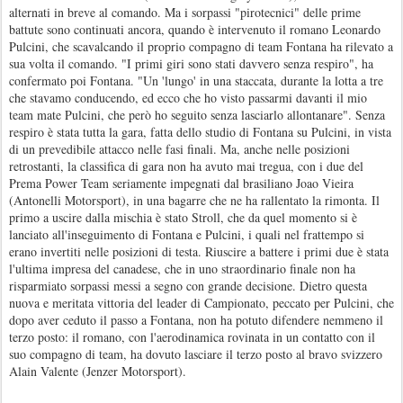
alternati in breve al comando. Ma i sorpassi "pirotecnici" delle prime
battute sono continuati ancora, quando è intervenuto il romano Leonardo
Pulcini, che scavalcando il proprio compagno di team Fontana ha rilevato a
sua volta il comando. "I primi giri sono stati davvero senza respiro", ha
confermato poi Fontana. "Un 'lungo' in una staccata, durante la lotta a tre
che stavamo conducendo, ed ecco che ho visto passarmi davanti il mio
team mate Pulcini, che però ho seguito senza lasciarlo allontanare". Senza
respiro è stata tutta la gara, fatta dello studio di Fontana su Pulcini, in vista
di un prevedibile attacco nelle fasi finali. Ma, anche nelle posizioni
retrostanti, la classifica di gara non ha avuto mai tregua, con i due del
Prema Power Team seriamente impegnati dal brasiliano Joao Vieira
(Antonelli Motorsport), in una bagarre che ne ha rallentato la rimonta. Il
primo a uscire dalla mischia è stato Stroll, che da quel momento si è
lanciato all'inseguimento di Fontana e Pulcini, i quali nel frattempo si
erano invertiti nelle posizioni di testa. Riuscire a battere i primi due è stata
l'ultima impresa del canadese, che in uno straordinario finale non ha
risparmiato sorpassi messi a segno con grande decisione. Dietro questa
nuova e meritata vittoria del leader di Campionato, peccato per Pulcini, che
dopo aver ceduto il passo a Fontana, non ha potuto difendere nemmeno il
terzo posto: il romano, con l'aerodinamica rovinata in un contatto con il
suo compagno di team, ha dovuto lasciare il terzo posto al bravo svizzero
Alain Valente (Jenzer Motorsport).