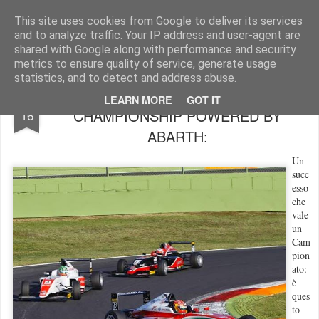
AutoMotoCorse.
Motorsport Random News 280912
This site uses cookies from Google to deliver its services
and to analyze traffic. Your IP address and user-agent are
shared with Google along with performance and security
metrics to ensure quality of service, generate usage
statistics, and to detect and address abuse.
LANCE STROLL VINCE L'ITALIAN F.4
SEP
LEARN MORE
GOT IT
CHAMPIONSHIP POWERED BY
16
ABARTH:
Un
succ
esso
che
vale
un
Cam
pion
ato:
è
ques
to