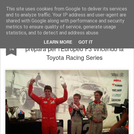
AutoMotoCorse.
Motorsport Random News 280912
This site uses cookies from Google to deliver its services
and to analyze traffic. Your IP address and user-agent are
shared with Google along with performance and security
metrics to ensure quality of service, generate usage
statistics, and to detect and address abuse.
Ferrari Driver Academy: Lance Stroll si
FEB
LEARN MORE
GOT IT
prepara per l'Europeo F3 vincendo la
14
Toyota Racing Series