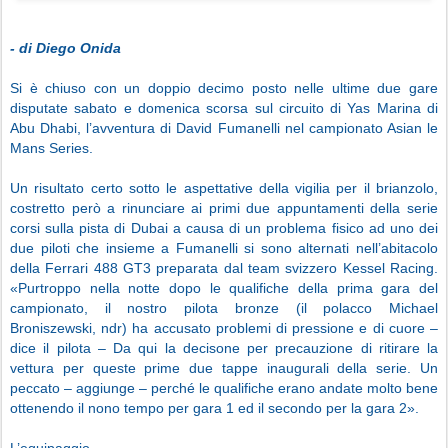
- di Diego Onida
Si è chiuso con un doppio decimo posto nelle ultime due gare
disputate sabato e domenica scorsa sul circuito di Yas Marina di
Abu Dhabi, l’avventura di David Fumanelli nel campionato Asian le
Mans Series.
Un risultato certo sotto le aspettative della vigilia per il brianzolo,
costretto però a rinunciare ai primi due appuntamenti della serie
corsi sulla pista di Dubai a causa di un problema fisico ad uno dei
due piloti che insieme a Fumanelli si sono alternati nell’abitacolo
della Ferrari 488 GT3 preparata dal team svizzero Kessel Racing.
«Purtroppo nella notte dopo le qualifiche della prima gara del
campionato, il nostro pilota bronze (il polacco Michael
Broniszewski, ndr) ha accusato problemi di pressione e di cuore –
dice il pilota – Da qui la decisone per precauzione di ritirare la
vettura per queste prime due tappe inaugurali della serie. Un
peccato – aggiunge – perché le qualifiche erano andate molto bene
ottenendo il nono tempo per gara 1 ed il secondo per la gara 2».
L’equipaggio