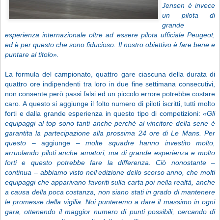
Jensen è invece
un pilota di
grande
esperienza internazionale oltre ad essere pilota ufficiale Peugeot,
ed è per questo che sono fiducioso. Il nostro obiettivo è fare bene e
puntare al titolo».
La formula del campionato, quattro gare ciascuna della durata di
quattro ore indipendenti tra loro in due fine settimana consecutivi,
non consente però passi falsi ed un piccolo errore potrebbe costare
caro. A questo si aggiunge il folto numero di piloti iscritti, tutti molto
forti e dalla grande esperienza in questo tipo di competizioni:
«Gli
equipaggi al top sono tanti anche perché al vincitore della serie è
garantita la partecipazione alla prossima 24 ore di Le Mans. Per
questo –
aggiunge
– molte squadre hanno investito molto,
arruolando piloti anche amatori, ma di grande esperienza e molto
forti e questo potrebbe fare la differenza. Ciò nonostante –
continua – abbiamo visto nell’edizione dello scorso anno, che molti
equipaggi che apparivano favoriti sulla carta poi nella realtà, anche
a causa della poca costanza, non siano stati in grado di mantenere
le promesse della vigilia. Noi punteremo a dare il massimo in ogni
gara, ottenendo il maggior numero di punti possibili, cercando di