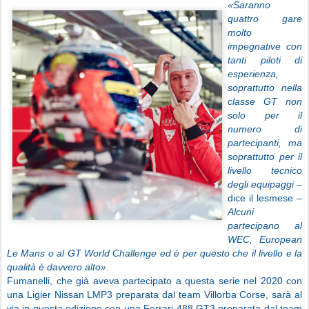
«Saranno
quattro gare
molto
impegnative con
tanti piloti di
esperienza,
soprattutto nella
classe GT non
solo per il
numero di
partecipanti, ma
soprattutto per il
livello tecnico
degli equipaggi –
dice il lesmese
–
Alcuni
partecipano al
WEC, European
Le Mans o al GT World Challenge ed è per questo che il livello e la
qualità è davvero alto»
.
Fumanelli, che già aveva partecipato a questa serie nel 2020 con
una Ligier Nissan LMP3 preparata dal team Villorba Corse, sarà al
via in questa edizione con una Ferrari 488 GT3 preparata dal team