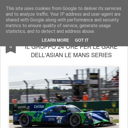
AutoMotoCorse.
Motorsport Random News 280912
This site uses cookies from Google to deliver its services
and to analyze traffic. Your IP address and user-agent are
shared with Google along with performance and security
metrics to ensure quality of service, generate usage
statistics, and to detect and address abuse.
PARTNERSHIP TRA CETILAR RACING E
DEC
LEARN MORE
GOT IT
IL GRUPPO 24 ORE PER LE GARE
4
DELL'ASIAN LE MANS SERIES