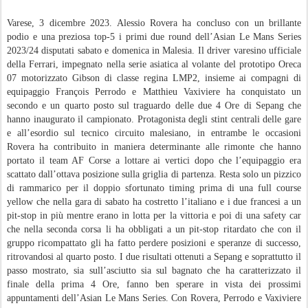
Varese, 3 dicembre 2023. Alessio Rovera ha concluso con un brillante
podio e una preziosa top-5 i primi due round dell’Asian Le Mans Series
2023/24 disputati sabato e domenica in Malesia. Il driver varesino ufficiale
della Ferrari, impegnato nella serie asiatica al volante del prototipo Oreca
07 motorizzato Gibson di classe regina LMP2, insieme ai compagni di
equipaggio François Perrodo e Matthieu Vaxiviere ha conquistato un
secondo e un quarto posto sul traguardo delle due 4 Ore di Sepang che
hanno inaugurato il campionato. Protagonista degli stint centrali delle gare
e all’esordio sul tecnico circuito malesiano, in entrambe le occasioni
Rovera ha contribuito in maniera determinante alle rimonte che hanno
portato il team AF Corse a lottare ai vertici dopo che l’equipaggio era
scattato dall’ottava posizione sulla griglia di partenza. Resta solo un pizzico
di rammarico per il doppio sfortunato timing prima di una full course
yellow che nella gara di sabato ha costretto l’italiano e i due francesi a un
pit-stop in più mentre erano in lotta per la vittoria e poi di una safety car
che nella seconda corsa li ha obbligati a un pit-stop ritardato che con il
gruppo ricompattato gli ha fatto perdere posizioni e speranze di successo,
ritrovandosi al quarto posto. I due risultati ottenuti a Sepang e soprattutto il
passo mostrato, sia sull’asciutto sia sul bagnato che ha caratterizzato il
finale della prima 4 Ore, fanno ben sperare in vista dei prossimi
appuntamenti dell’Asian Le Mans Series. Con Rovera, Perrodo e Vaxiviere