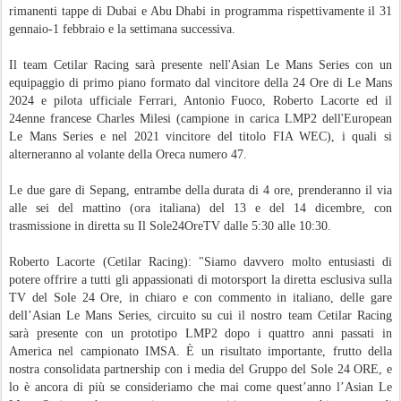
rimanenti tappe di Dubai e Abu Dhabi in programma rispettivamente il 31
gennaio-1 febbraio e la settimana successiva.
Il team Cetilar Racing sarà presente nell'Asian Le Mans Series con un
equipaggio di primo piano formato dal vincitore della 24 Ore di Le Mans
2024 e pilota ufficiale Ferrari, Antonio Fuoco, Roberto Lacorte ed il
24enne francese Charles Milesi (campione in carica LMP2 dell'European
Le Mans Series e nel 2021 vincitore del titolo FIA WEC), i quali si
alterneranno al volante della Oreca numero 47.
Le due gare di Sepang, entrambe della durata di 4 ore, prenderanno il via
alle sei del mattino (ora italiana) del 13 e del 14 dicembre, con
trasmissione in diretta su Il Sole24OreTV dalle 5:30 alle 10:30.
Roberto Lacorte (Cetilar Racing): "Siamo davvero molto entusiasti di
potere offrire a tutti gli appassionati di motorsport la diretta esclusiva sulla
TV del Sole 24 Ore, in chiaro e con commento in italiano, delle gare
dell’Asian Le Mans Series, circuito su cui il nostro team Cetilar Racing
sarà presente con un prototipo LMP2 dopo i quattro anni passati in
America nel campionato IMSA. È un risultato importante, frutto della
nostra consolidata partnership con i media del Gruppo del Sole 24 ORE, e
lo è ancora di più se consideriamo che mai come quest’anno l’Asian Le