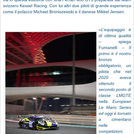
svizzero Kessel Racing. Con lui altri due piloti di grande esperienza
come il polacco Michael Broniszewski e il danese Mikkel Jensen.
«L’equipaggio è
di ottima qualità
–
spiega
Fumanelli
– Il
primo è il nostro
bronzo
obbligatorio, un
pilota che nel
2020 aveva
ottenuto il
secondo posto di
classe LMGTE
nella European
Le Mans Series
ed oggi è tornato
a cimentarsi
nelle
competizioni.