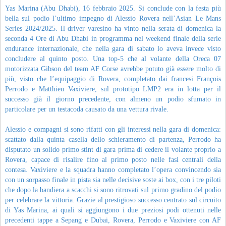
Yas Marina (Abu Dhabi), 16 febbraio 2025. Si conclude con la festa più
bella sul podio l’ultimo impegno di Alessio Rovera nell’Asian Le Mans
Series 2024/2025. Il driver varesino ha vinto nella serata di domenica la
seconda 4 Ore di Abu Dhabi in programma nel weekend finale della serie
endurance internazionale, che nella gara di sabato lo aveva invece visto
concludere al quinto posto. Una top-5 che al volante della Oreca 07
motorizzata Gibson del team AF Corse avrebbe potuto già essere molto di
più, visto che l’equipaggio di Rovera, completato dai francesi François
Perrodo e Matthieu Vaxiviere, sul prototipo LMP2 era in lotta per il
successo già il giorno precedente, con almeno un podio sfumato in
particolare per un testacoda causato da una vettura rivale.
Alessio e compagni si sono rifatti con gli interessi nella gara di domenica:
scattato dalla quinta casella dello schieramento di partenza, Perrodo ha
disputato un solido primo stint di gara prima di cedere il volante proprio a
Rovera, capace di risalire fino al primo posto nelle fasi centrali della
contesa. Vaxiviere e la squadra hanno completato l’opera convincendo sia
con un sorpasso finale in pista sia nelle decisive soste ai box, con i tre piloti
che dopo la bandiera a scacchi si sono ritrovati sul primo gradino del podio
per celebrare la vittoria. Grazie al prestigioso successo centrato sul circuito
di Yas Marina, ai quali si aggiungono i due preziosi podi ottenuti nelle
precedenti tappe a Sepang e Dubai, Rovera, Perrodo e Vaxiviere con AF