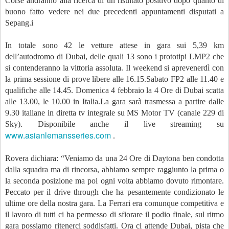
Corse andranno alla ricerca di un risultato positivo dopo quanto di
buono fatto vedere nei due precedenti appuntamenti disputati a
Sepang.i
In totale sono 42 le vetture attese in gara sui 5,39 km
dell’autodromo di Dubai, delle quali 13 sono i prototipi LMP2 che
si contenderanno la vittoria assoluta. Il weekend si aprevenerdì con
la prima sessione di prove libere alle 16.15.Sabato FP2 alle 11.40 e
qualifiche alle 14.45. Domenica 4 febbraio la 4 Ore di Dubai scatta
alle 13.00, le 10.00 in Italia.La gara sarà trasmessa a partire dalle
9.30 italiane in diretta tv integrale su MS Motor TV (canale 229 di
Sky). Disponibile anche il live streaming su
www.asianlemansseries.com
.­
Rovera dichiara: “Veniamo da una 24 Ore di Daytona ben condotta
dalla squadra ma di rincorsa, abbiamo sempre raggiunto la prima o
la seconda posizione ma poi ogni volta abbiamo dovuto rimontare.
Peccato per il drive through che ha pesantemente condizionato le
ultime ore della nostra gara. La Ferrari era comunque competitiva e
il lavoro di tutti ci ha permesso di sfiorare il podio finale, sul ritmo
gara possiamo ritenerci soddisfatti. Ora ci attende Dubai, pista che