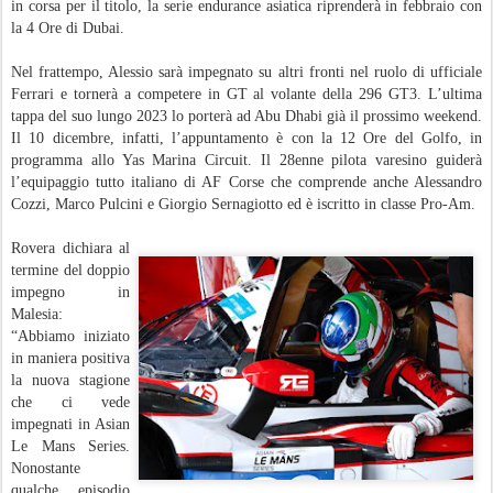
in corsa per il titolo, la serie endurance asiatica riprenderà in febbraio con
la 4 Ore di Dubai.
Nel frattempo, Alessio sarà impegnato su altri fronti nel ruolo di ufficiale
Ferrari e tornerà a competere in GT al volante della 296 GT3. L’ultima
tappa del suo lungo 2023 lo porterà ad Abu Dhabi già il prossimo weekend.
Il 10 dicembre, infatti, l’appuntamento è con la 12 Ore del Golfo, in
programma allo Yas Marina Circuit. Il 28enne pilota varesino guiderà
l’equipaggio tutto italiano di AF Corse che comprende anche Alessandro
Cozzi, Marco Pulcini e Giorgio Sernagiotto ed è iscritto in classe Pro-Am.
Rovera dichiara al
termine del doppio
impegno in
Malesia:
“Abbiamo iniziato
in maniera positiva
la nuova stagione
che ci vede
impegnati in Asian
Le Mans Series.
Nonostante
qualche episodio