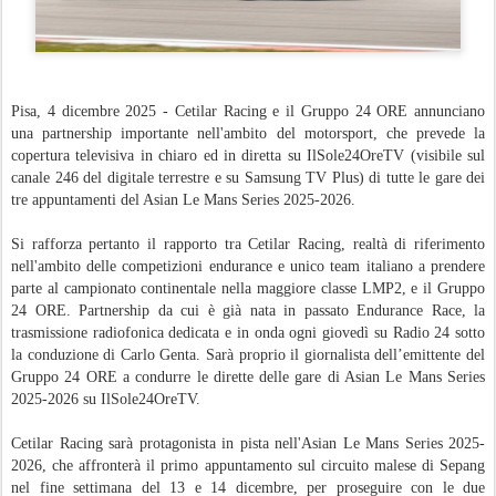
Pisa, 4 dicembre 2025 - Cetilar Racing e il Gruppo 24 ORE annunciano
una partnership importante nell'ambito del motorsport, che prevede la
copertura televisiva in chiaro ed in diretta su IlSole24OreTV (visibile sul
canale 246 del digitale terrestre e su Samsung TV Plus) di tutte le gare dei
tre appuntamenti del Asian Le Mans Series 2025-2026.
Si rafforza pertanto il rapporto tra Cetilar Racing, realtà di riferimento
nell'ambito delle competizioni endurance e unico team italiano a prendere
parte al campionato continentale nella maggiore classe LMP2, e il Gruppo
24 ORE. Partnership da cui è già nata in passato Endurance Race, la
trasmissione radiofonica dedicata e in onda ogni giovedì su Radio 24 sotto
la conduzione di Carlo Genta. Sarà proprio il giornalista dell’emittente del
Gruppo 24 ORE a condurre le dirette delle gare di Asian Le Mans Series
2025-2026 su IlSole24OreTV.
Cetilar Racing sarà protagonista in pista nell'Asian Le Mans Series 2025-
2026, che affronterà il primo appuntamento sul circuito malese di Sepang
nel fine settimana del 13 e 14 dicembre, per proseguire con le due