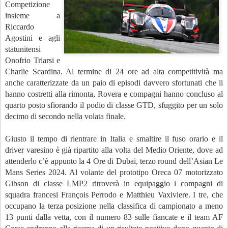
Competizione
insieme a
Riccardo
Agostini e agli
statunitensi
Onofrio Triarsi e
Charlie Scardina. Al termine di 24 ore ad alta competitività ma
anche caratterizzate da un paio di episodi davvero sfortunati che li
hanno costretti alla rimonta, Rovera e compagni hanno concluso al
quarto posto sfiorando il podio di classe GTD, sfuggito per un solo
decimo di secondo nella volata finale.
Giusto il tempo di rientrare in Italia e smaltire il fuso orario e il
driver varesino è già ripartito alla volta del Medio Oriente, dove ad
attenderlo c’è appunto la 4 Ore di Dubai, terzo round dell’Asian Le
Mans Series 2024. Al volante del prototipo Oreca 07 motorizzato
Gibson di classe LMP2 ritroverà in equipaggio i compagni di
squadra francesi François Perrodo e Matthieu Vaxiviere. I tre, che
occupano la terza posizione nella classifica di campionato a meno
13 punti dalla vetta, con il numero 83 sulle fiancate e il team AF