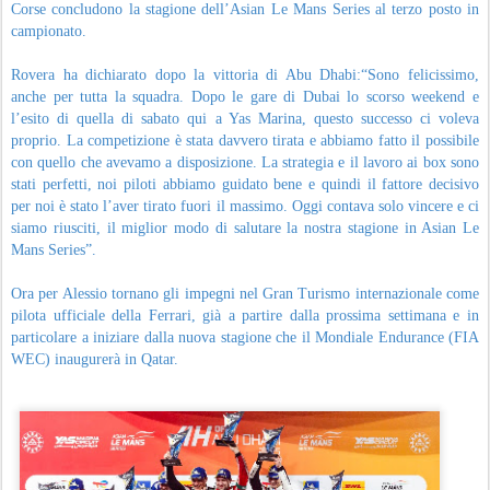
Corse concludono la stagione dell’Asian Le Mans Series al terzo posto in
campionato.
Rovera ha dichiarato dopo la vittoria di Abu Dhabi:“Sono felicissimo,
anche per tutta la squadra. Dopo le gare di Dubai lo scorso weekend e
l’esito di quella di sabato qui a Yas Marina, questo successo ci voleva
proprio. La competizione è stata davvero tirata e abbiamo fatto il possibile
con quello che avevamo a disposizione. La strategia e il lavoro ai box sono
stati perfetti, noi piloti abbiamo guidato bene e quindi il fattore decisivo
per noi è stato l’aver tirato fuori il massimo. Oggi contava solo vincere e ci
siamo riusciti, il miglior modo di salutare la nostra stagione in Asian Le
Mans Series”.
Ora per Alessio tornano gli impegni nel Gran Turismo internazionale come
pilota ufficiale della Ferrari, già a partire dalla prossima settimana e in
particolare a iniziare dalla nuova stagione che il Mondiale Endurance (FIA
WEC) inaugurerà in Qatar.