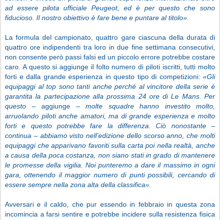
ad essere pilota ufficiale Peugeot, ed è per questo che sono
fiducioso. Il nostro obiettivo è fare bene e puntare al titolo».
La formula del campionato, quattro gare ciascuna della durata di
quattro ore indipendenti tra loro in due fine settimana consecutivi,
non consente però passi falsi ed un piccolo errore potrebbe costare
caro. A questo si aggiunge il folto numero di piloti iscritti, tutti molto
forti e dalla grande esperienza in questo tipo di competizioni:
«Gli
equipaggi al top sono tanti anche perché al vincitore della serie è
garantita la partecipazione alla prossima 24 ore di Le Mans. Per
questo –
aggiunge
– molte squadre hanno investito molto,
arruolando piloti anche amatori, ma di grande esperienza e molto
forti e questo potrebbe fare la differenza. Ciò nonostante –
continua – abbiamo visto nell’edizione dello scorso anno, che molti
equipaggi che apparivano favoriti sulla carta poi nella realtà, anche
a causa della poca costanza, non siano stati in grado di mantenere
le promesse della vigilia. Noi punteremo a dare il massimo in ogni
gara, ottenendo il maggior numero di punti possibili, cercando di
essere sempre nella zona alta della classifica».
Avversari e il caldo, che pur essendo in febbraio in questa zona
incomincia a farsi sentire e potrebbe incidere sulla resistenza fisica