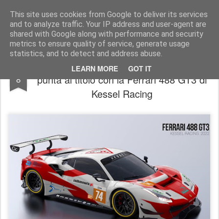
AutoMotoCorse.
Motorsport Random News 280912
This site uses cookies from Google to deliver its services
and to analyze traffic. Your IP address and user-agent are
shared with Google along with performance and security
metrics to ensure quality of service, generate usage
statistics, and to detect and address abuse.
Asian Le Mans Series/ David Fumanelli
FEB
LEARN MORE
GOT IT
punta al titolo con la Ferrari 488 GT3 di
8
Kessel Racing