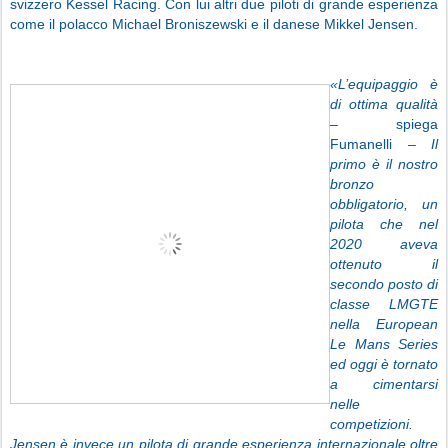
svizzero Kessel Racing. Con lui altri due piloti di grande esperienza
come il polacco Michael Broniszewski e il danese Mikkel Jensen.
«L’equipaggio è
di ottima qualità
–
spiega
Fumanelli
– Il
primo è il nostro
bronzo
obbligatorio, un
pilota che nel
2020 aveva
ottenuto il
secondo posto di
classe LMGTE
nella European
Le Mans Series
ed oggi è tornato
a cimentarsi
nelle
competizioni.
Jensen è invece un pilota di grande esperienza internazionale oltre