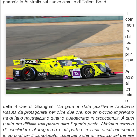
gennaio in Australia sul nuovo circuito di Tailem Bend.
Il
com
men
to
del
tea
m
prin
cipa
l
Am
adio
al
ter
min
e
della 4 Ore di Shanghai:
“La gara è stata positiva e l'abbiamo
vissuta da protagonisti per oltre due ore, poi un piccolo imprevisto
ha di fatto neutralizzato quanto guadagnato in precedenza. A quel
punto era difficile recuperare oltre il quarto posto. Abbiamo cercato
di concludere al traguardo e di portare a casa punti comunque
importanti per il campionato. Sapevamo che un esordio del genere