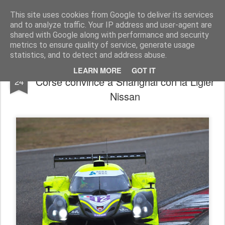
AutoMotoCorse.
Motorsport Random News 280912
This site uses cookies from Google to deliver its services
and to analyze traffic. Your IP address and user-agent are
shared with Google along with performance and security
metrics to ensure quality of service, generate usage
statistics, and to detect and address abuse.
Asian Le Mans Series/ ACE1 Villorba
NOV
LEARN MORE
GOT IT
Corse convince a Shanghai con la Ligier
24
Nissan