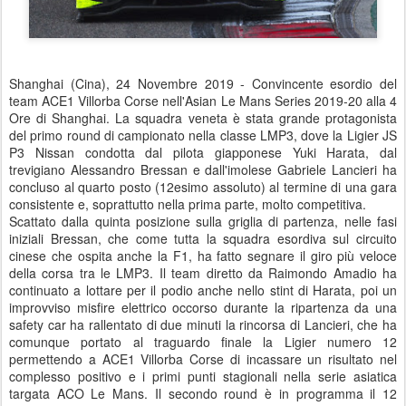
Shanghai (Cina), 24 Novembre 2019 - Convincente esordio del
team ACE1 Villorba Corse nell'Asian Le Mans Series 2019-20 alla 4
Ore di Shanghai. La squadra veneta è stata grande protagonista
del primo round di campionato nella classe LMP3, dove la Ligier JS
P3 Nissan condotta dal pilota giapponese Yuki Harata, dal
trevigiano Alessandro Bressan e dall'imolese Gabriele Lancieri ha
concluso al quarto posto (12esimo assoluto) al termine di una gara
consistente e, soprattutto nella prima parte, molto competitiva.
Scattato dalla quinta posizione sulla griglia di partenza, nelle fasi
iniziali Bressan, che come tutta la squadra esordiva sul circuito
cinese che ospita anche la F1, ha fatto segnare il giro più veloce
della corsa tra le LMP3. Il team diretto da Raimondo Amadio ha
continuato a lottare per il podio anche nello stint di Harata, poi un
improvviso misfire elettrico occorso durante la ripartenza da una
safety car ha rallentato di due minuti la rincorsa di Lancieri, che ha
comunque portato al traguardo finale la Ligier numero 12
permettendo a ACE1 Villorba Corse di incassare un risultato nel
complesso positivo e i primi punti stagionali nella serie asiatica
targata ACO Le Mans. Il secondo round è in programma il 12