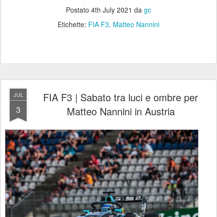
Postato
4th July 2021
da
gc
Etichette:
FIA F3
Matteo Nannini
FIA F3 | Sabato tra luci e ombre per
JUL
3
Matteo Nannini in Austria