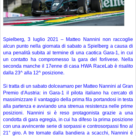
Spielberg, 3 luglio 2021 – Matteo Nannini non raccoglie 
alcun punto nella giornata di sabato a Spielberg a causa di 
una penalità subita al termine di una caotica Gara-1, in cui 
un contatto ha compromesso la gara del forlivese. Nella 
seconda manche il 17enne di casa HWA RaceLab è risalito 
dalla 23^ alla 12^ posizione.
Si tratta di un sabato dolceamaro per Matteo Nannini al Gran 
Premio d'Austria: in Gara-1 il pilota italiano ha cercato di 
massimizzare il vantaggio della prima fila portandosi in testa 
alla partenza e avviando una strenua resistenza nelle prime 
posizioni. Nannini si è reso protagonista grazie a una 
condotta di gara egregia, in cui ha difeso la prima posizione 
con una avvincente serie di sorpassi e controsorpassi fino al 
21° giro. A tre tornate dalla bandiera a scacchi, Nannini è 