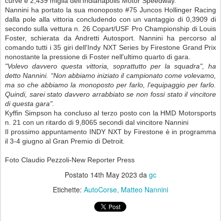
curve e 2,439 miglia dell'Indianapolis Motor Speedway.
Nannini ha portato la sua monoposto #75 Juncos Hollinger Racing
dalla pole alla vittoria concludendo con un vantaggio di 0,3909 di
secondo sulla vettura n. 26 Copart/USF Pro Championship di Louis
Foster, schierata da Andretti Autosport. Nannini ha percorso al
comando tutti i 35 giri dell'Indy NXT Series by Firestone Grand Prix
nonostante la pressione di Foster nell'ultimo quarto di gara.
"Volevo davvero questa vittoria, soprattutto per la squadra", ha
detto Nannini. “Non abbiamo iniziato il campionato come volevamo,
ma so che abbiamo la monoposto per farlo, l'equipaggio per farlo.
Quindi, sarei stato davvero arrabbiato se non fossi stato il vincitore
di questa gara".
Kyffin Simpson ha concluso al terzo posto con la HMD Motorsports
n. 21 con un ritardo di 9,8065 secondi dal vincitore Nannini
Il prossimo appuntamento INDY NXT by Firestone è in programma
il 3-4 giugno al Gran Premio di Detroit.
Foto Claudio Pezzoli-New Reporter Press
Postato
14th May 2023
da
gc
Etichette:
AutoCorse
Matteo Nannini