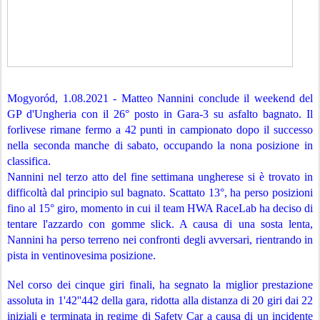
Mogyoród, 1.08.2021 - Matteo Nannini conclude il weekend del 
GP d'Ungheria con il 26° posto in Gara-3 su asfalto bagnato. Il 
forlivese rimane fermo a 42 punti in campionato dopo il successo 
nella seconda manche di sabato, occupando la nona posizione in 
classifica.
Nannini nel terzo atto del fine settimana ungherese si è trovato in 
difficoltà dal principio sul bagnato. Scattato 13°, ha perso posizioni 
fino al 15° giro, momento in cui il team HWA RaceLab ha deciso di 
tentare l'azzardo con gomme slick. A causa di una sosta lenta, 
Nannini ha perso terreno nei confronti degli avversari, rientrando in 
pista in ventinovesima posizione.
Nel corso dei cinque giri finali, ha segnato la miglior prestazione 
assoluta in 1'42''442 della gara, ridotta alla distanza di 20 giri dai 22 
iniziali e terminata in regime di Safety Car a causa di un incidente 