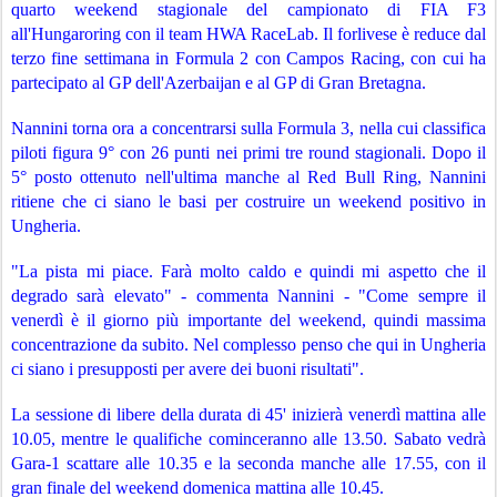
quarto weekend stagionale del campionato di FIA F3 
all'Hungaroring con il team HWA RaceLab. Il forlivese è reduce dal 
terzo fine settimana in Formula 2 con Campos Racing, con cui ha 
partecipato al GP dell'Azerbaijan e al GP di Gran Bretagna.
Nannini torna ora a concentrarsi sulla Formula 3, nella cui classifica 
piloti figura 9° con 26 punti nei primi tre round stagionali. Dopo il 
5° posto ottenuto nell'ultima manche al Red Bull Ring, Nannini 
ritiene che ci siano le basi per costruire un weekend positivo in 
Ungheria.
"La pista mi piace. Farà molto caldo e quindi mi aspetto che il 
degrado sarà elevato" - commenta Nannini - "Come sempre il 
venerdì è il giorno più importante del weekend, quindi massima 
concentrazione da subito. Nel complesso penso che qui in Ungheria 
ci siano i presupposti per avere dei buoni risultati".
La sessione di libere della durata di 45' inizierà venerdì mattina alle 
10.05, mentre le qualifiche cominceranno alle 13.50. Sabato vedrà 
Gara-1 scattare alle 10.35 e la seconda manche alle 17.55, con il 
gran finale del weekend domenica mattina alle 10.45.