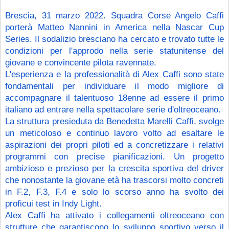
Brescia, 31 marzo 2022. Squadra Corse Angelo Caffi 
porterà Matteo Nannini in America nella Nascar Cup 
Series. Il sodalizio bresciano ha cercato e trovato tutte le 
condizioni per l'approdo nella serie statunitense del 
giovane e convincente pilota ravennate.
L'esperienza e la professionalità di Alex Caffi sono state 
fondamentali per individuare il modo migliore di 
accompagnare il talentuoso 18enne ad essere il primo 
italiano ad entrare nella spettacolare serie d'oltreoceano. 
La struttura presieduta da Benedetta Marelli Caffi, svolge 
un meticoloso e continuo lavoro volto ad esaltare le 
aspirazioni dei propri piloti ed a concretizzare i relativi 
programmi con precise pianificazioni. Un progetto 
ambizioso e prezioso per la crescita sportiva del driver 
che nonostante la giovane età ha trascorsi molto concreti 
in F.2, F.3, F.4 e solo lo scorso anno ha svolto dei 
proficui test in Indy Light.
Alex Caffi ha attivato i collegamenti oltreoceano con 
strutture che garantiscono lo sviluppo sportivo verso il 