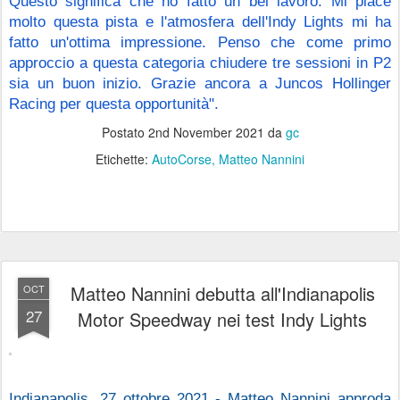
Questo significa che ho fatto un bel lavoro. Mi piace 
molto questa pista e l'atmosfera dell'Indy Lights mi ha 
fatto un'ottima impressione. Penso che come primo 
approccio a questa categoria chiudere tre sessioni in P2 
sia un buon inizio. Grazie ancora a Juncos Hollinger 
Racing per questa opportunità".
Postato
2nd November 2021
da
gc
Etichette:
AutoCorse
Matteo Nannini
Matteo Nannini debutta all'Indianapolis
OCT
27
Motor Speedway nei test Indy Lights
Indianapolis, 27 ottobre 2021 - Matteo Nannini approda 