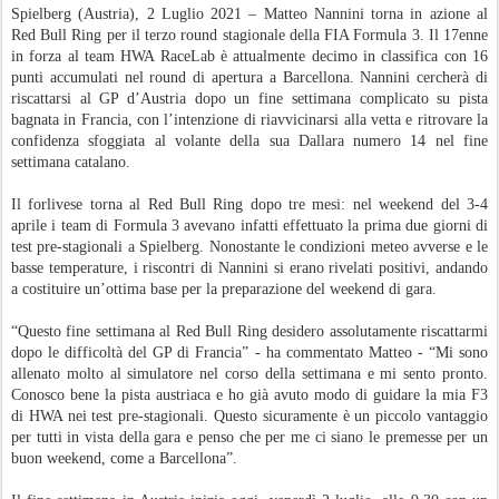
Spielberg (Austria), 2 Luglio 2021 – Matteo Nannini torna in azione al
Red Bull Ring per il terzo round stagionale della FIA Formula 3. Il 17enne
in forza al team HWA RaceLab è attualmente decimo in classifica con 16
punti accumulati nel round di apertura a Barcellona. Nannini cercherà di
riscattarsi al GP d’Austria dopo un fine settimana complicato su pista
bagnata in Francia, con l’intenzione di riavvicinarsi alla vetta e ritrovare la
confidenza sfoggiata al volante della sua Dallara numero 14 nel fine
settimana catalano.
Il forlivese torna al Red Bull Ring dopo tre mesi: nel weekend del 3-4
aprile i team di Formula 3 avevano infatti effettuato la prima due giorni di
test pre-stagionali a Spielberg. Nonostante le condizioni meteo avverse e le
basse temperature, i riscontri di Nannini si erano rivelati positivi, andando
a costituire un’ottima base per la preparazione del weekend di gara.
“Questo fine settimana al Red Bull Ring desidero assolutamente riscattarmi
dopo le difficoltà del GP di Francia” - ha commentato Matteo - “Mi sono
allenato molto al simulatore nel corso della settimana e mi sento pronto.
Conosco bene la pista austriaca e ho già avuto modo di guidare la mia F3
di HWA nei test pre-stagionali. Questo sicuramente è un piccolo vantaggio
per tutti in vista della gara e penso che per me ci siano le premesse per un
buon weekend, come a Barcellona”.