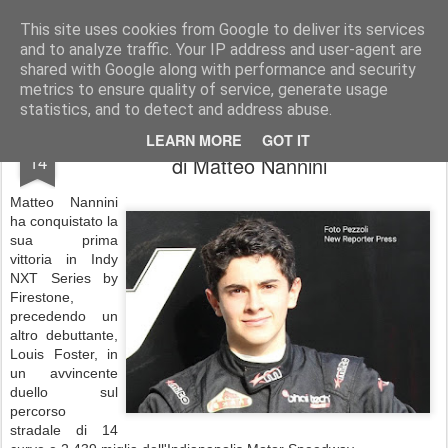
AutoMotoCorse.
Motorsport Random News 280912
This site uses cookies from Google to deliver its services
and to analyze traffic. Your IP address and user-agent are
shared with Google along with performance and security
metrics to ensure quality of service, generate usage
statistics, and to detect and address abuse.
Indy NXT Series, prima vittoria americana
MAY
LEARN MORE
GOT IT
14
di Matteo Nannini
Matteo Nannini
ha conquistato la
sua prima
vittoria in Indy
NXT Series by
Firestone,
precedendo un
altro debuttante,
Louis Foster, in
un avvincente
duello sul
percorso
stradale di 14