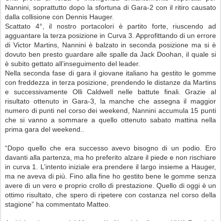
Nannini, soprattutto dopo la sfortuna di Gara-2 con il ritiro causato
dalla collisione con Dennis Hauger.
Scattato 4°, il nostro portacolori è partito forte, riuscendo ad
agguantare la terza posizione in Curva 3. Approfittando di un errore
di Victor Martins, Nannini è balzato in seconda posizione ma si è
dovuto ben presto guardare alle spalle da Jack Doohan, il quale si
è subito gettato all’inseguimento del leader.
Nella seconda fase di gara il giovane italiano ha gestito le gomme
con freddezza in terza posizione, prendendo le distanze da Martins
e successivamente Olli Caldwell nelle battute finali. Grazie al
risultato ottenuto in Gara-3, la manche che assegna il maggior
numero di punti nel corso dei weekend, Nannini accumula 15 punti
che si vanno a sommare a quello ottenuto sabato mattina nella
prima gara del weekend..
“Dopo quello che era successo avevo bisogno di un podio. Ero
davanti alla partenza, ma ho preferito alzare il piede e non rischiare
in curva 1. L’intento iniziale era prendere il largo insieme a Hauger,
ma ne aveva di più. Fino alla fine ho gestito bene le gomme senza
avere di un vero e proprio crollo di prestazione. Quello di oggi è un
ottimo risultato, che spero di ripetere con costanza nel corso della
stagione” ha commentato Matteo.