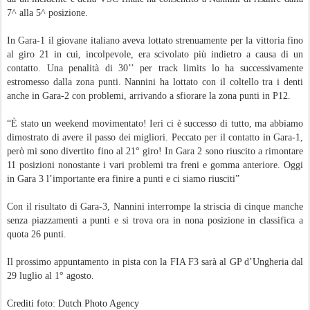
7^ alla 5^ posizione.
In Gara-1 il giovane italiano aveva lottato strenuamente per la vittoria fino
al giro 21 in cui, incolpevole, era scivolato più indietro a causa di un
contatto. Una penalità di 30’’ per track limits lo ha successivamente
estromesso dalla zona punti. Nannini ha lottato con il coltello tra i denti
anche in Gara-2 con problemi, arrivando a sfiorare la zona punti in P12.
“È stato un weekend movimentato! Ieri ci è successo di tutto, ma abbiamo
dimostrato di avere il passo dei migliori. Peccato per il contatto in Gara-1,
però mi sono divertito fino al 21° giro! In Gara 2 sono riuscito a rimontare
11 posizioni nonostante i vari problemi tra freni e gomma anteriore. Oggi
in Gara 3 l’importante era finire a punti e ci siamo riusciti”
Con il risultato di Gara-3, Nannini interrompe la striscia di cinque manche
senza piazzamenti a punti e si trova ora in nona posizione in classifica a
quota 26 punti.
Il prossimo appuntamento in pista con la FIA F3 sarà al GP d’Ungheria dal
29 luglio al 1° agosto.
Crediti foto: Dutch Photo Agency