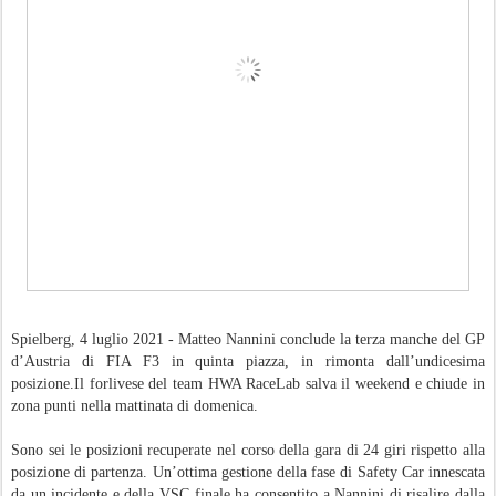
Spielberg, 4 luglio 2021 - Matteo Nannini conclude la terza manche del GP
d’Austria di FIA F3 in quinta piazza, in rimonta dall’undicesima
posizione.Il forlivese del team HWA RaceLab salva il weekend e chiude in
zona punti nella mattinata di domenica.
Sono sei le posizioni recuperate nel corso della gara di 24 giri rispetto alla
posizione di partenza. Un’ottima gestione della fase di Safety Car innescata
da un incidente e della VSC finale ha consentito a Nannini di risalire dalla