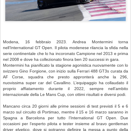
Modena, 16 febbraio 2023. Andrea Montermini torna
nell’International GT Open. Il pilota modenese rilancia la sfida nella
serie continentale che lo ha incoronato Campione nel 2013 e prima
nel 2008 e dove ha collezionato finora ben 20 successi in gara.
Montermini ha pianificato la stagione agonistica nuovamente con lo
svizzero Gino Forgione, con inizio sulla Ferrari 488 GT3s curata da
AF Corse, squadra che presto appronterà anche la 296,
nuovissima super car del Cavallino. L’equipaggio ha collaudato il
proprio affiatamento durante il 2022, sempre nell’ambito
internazionale della Le Mans Cup, con ottimi risultati e diversi podi.
Mancano circa 20 giorni alle prime sessioni di test previsti il 5 e 6
marzo sul circuito di Portimao, mentre il 15 e 16 marzo saranno in
Spagna a Barcelona per tutto l’International GT Open. Due
occasioni per l’esperto pilota e tester insieme al bravo gentleman
driver elvetico, dove si potranno definire la messa a punto della