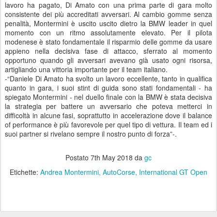
lavoro ha pagato, Di Amato con una prima parte di gara molto
consistente dei più accreditati avversari. Al cambio gomme senza
penalità, Montermini è uscito uscito dietro la BMW leader in quel
momento con un ritmo assolutamente elevato. Per il pilota
modenese è stato fondamentale il risparmio delle gomme da usare
appieno nella decisiva fase di attacco, sferrato al momento
opportuno quando gli avversari avevano già usato ogni risorsa,
artigliando una vittoria importante per il team italiano.
-“Daniele Di Amato ha svolto un lavoro eccellente, tanto in qualifica
quanto in gara, i suoi stint di guida sono stati fondamentali - ha
spiegato Montermini - nel duello finale con la BMW è stata decisiva
la strategia per battere un avversario che poteva metterci in
difficoltà in alcune fasi, soprattutto in accelerazione dove il balance
of performance è più favorevole per quel tipo di vettura. Il team ed i
suoi partner si rivelano sempre il nostro punto di forza”-.
Postato
7th May 2018
da
gc
Etichette:
Andrea Montermini
AutoCorse
International GT Open