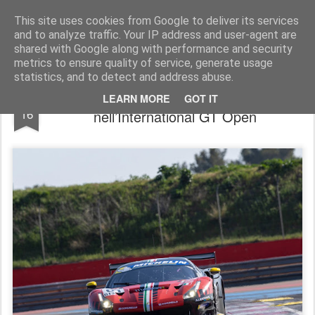
AutoMotoCorse.
Motorsport Random News 280912
This site uses cookies from Google to deliver its services
and to analyze traffic. Your IP address and user-agent are
shared with Google along with performance and security
metrics to ensure quality of service, generate usage
statistics, and to detect and address abuse.
Montermini su Ferrari 488 GT3s torna
FEB
LEARN MORE
GOT IT
16
nell’International GT Open