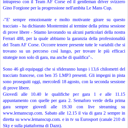
intrapreso con il Team AF Corse ed il gentleman driver svizzero 
Gino Forgione per la progressione nell'ambita Le Mans Cup.
-"E' sempre emozionante e molto motivante girare su questo 
tracciato - ha dichiarato Montermini al termine della prima sessione 
di prove libere - Stiamo lavorando su alcuni particolari della nostra 
Ferrari 488, per la quale abbiamo la garanzia della professionalità 
del Team AF Corse. Occorre tenere presente tutte le variabili che si 
trovano su un percorso così lungo, per trovare le più efficaci 
strategie non solo di gara, ma anche di qualifica"-. 
Sono 46 gli equipaggi che si sfideranno lungo i 13,6 chilometri del 
tracciato francese, con ben 35 LMP3 presenti. Gli impegni in pista 
sono proseguiti oggi, mercoledì 18 agosto, con la seconda sessione 
di prove libere. 
Giovedì alle 10.40 le qualifiche per gara 1 e alle 11.15 
appuntamento con quelle per gara 2. Semaforo verde della prima 
gara sempre giovedì alle 19.30 con live streaming su 
www.lemanscup.com. Sabato alle 12.15 il via di gara 2 sempre in 
diretta su www.lemanscup.com. e in tv su Eurosport (canale 210 di 
Sky e sulla piattaforma di Dazn).