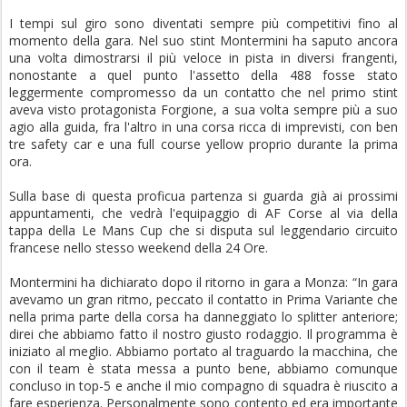
I tempi sul giro sono diventati sempre più competitivi fino al
momento della gara. Nel suo stint Montermini ha saputo ancora
una volta dimostrarsi il più veloce in pista in diversi frangenti,
nonostante a quel punto l'assetto della 488 fosse stato
leggermente compromesso da un contatto che nel primo stint
aveva visto protagonista Forgione, a sua volta sempre più a suo
agio alla guida, fra l'altro in una corsa ricca di imprevisti, con ben
tre safety car e una full course yellow proprio durante la prima
ora.
Sulla base di questa proficua partenza si guarda già ai prossimi
appuntamenti, che vedrà l'equipaggio di AF Corse al via della
tappa della Le Mans Cup che si disputa sul leggendario circuito
francese nello stesso weekend della 24 Ore.
Montermini ha dichiarato dopo il ritorno in gara a Monza: “In gara
avevamo un gran ritmo, peccato il contatto in Prima Variante che
nella prima parte della corsa ha danneggiato lo splitter anteriore;
direi che abbiamo fatto il nostro giusto rodaggio. Il programma è
iniziato al meglio. Abbiamo portato al traguardo la macchina, che
con il team è stata messa a punto bene, abbiamo comunque
concluso in top-5 e anche il mio compagno di squadra è riuscito a
fare esperienza. Personalmente sono contento ed era importante