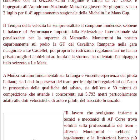
condivide con lo svizzero Gino Forgione e curata da AF Corse, è
impegnato all’Autodromo Nazionale Monza da giovedì 30 giugno a sabato
2 luglio per il 4° appuntamento stagionale della Michelin Le Mans Cup.
Il Tempio della velocità ha sempre esaltato il campione modenese, sebbene
il balance of Performance imposto dalla Federazione Internazionale sia
penalizzante per la supercar di Maranello. Montermini ha portato
caparbiamente sul podio la GT del Cavallino Rampante nella gara
inaugurale a Le Castellet, poi proprio le restrizioni regolamentari ne hanno
privato migliori ambizioni ad Imola e la sfortuna ha rallentato l’equipaggio
italo svizzero a Le Mans.
A Monza saranno fondamentali sia la lunga e vincente esperienza del pilota
italiano, sia i dati in possesso del team per le migliori regolazioni dell’auto
in prospettiva delle qualifiche del sabato, sia dell’ora e 50 minuti di
competizione che attende i concorrenti sui 5.793 metri particolarmente
adatti alle doti velocistiche di auto e piloti, del tracciato brianzolo.
“Il lavoro che svolgiamo insieme a
tecnici e meccanici di AF Corse trova
solidità sulla professionalità del team -
afferma Montermini - sebbene i
regolamenti e le limitazioni hanno più