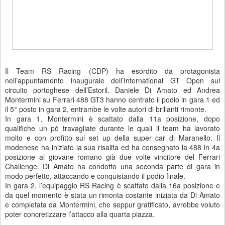
Il Team RS Racing (CDP) ha esordito da protagonista
nell’appuntamento inaugurale dell’International GT Open sul
circuito portoghese dell’Estoril. Daniele Di Amato ed Andrea
Montermini su Ferrari 488 GT3 hanno centrato il podio in gara 1 ed
il 5° posto in gara 2, entrambe le volte autori di brillanti rimonte.
In gara 1, Montermini è scattato dalla 11a posizione, dopo
qualifiche un pò travagliate durante le quali il team ha lavorato
molto e con profitto sul set up della super car di Maranello. Il
modenese ha iniziato la sua risalita ed ha consegnato la 488 in 4a
posizione al giovane romano già due volte vincitore del Ferrari
Challenge. Di Amato ha condotto una seconda parte di gara in
modo perfetto, attaccando e conquistando il podio finale.
In gara 2, l’equipaggio RS Racing è scattato dalla 16a posizione e
da quel momento è stata un rimonta costante iniziata da Di Amato
e completata da Montermini, che seppur gratificato, avrebbe voluto
poter concretizzare l’attacco alla quarta piazza.