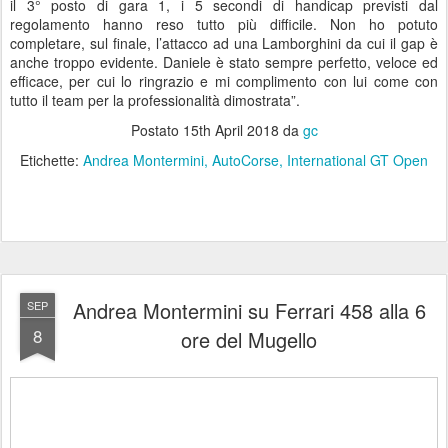
il 3° posto di gara 1, i 5 secondi di handicap previsti dal
regolamento hanno reso tutto più difficile. Non ho potuto
completare, sul finale, l’attacco ad una Lamborghini da cui il gap è
anche troppo evidente. Daniele è stato sempre perfetto, veloce ed
efficace, per cui lo ringrazio e mi complimento con lui come con
tutto il team per la professionalità dimostrata”.
Postato
15th April 2018
da
gc
Etichette:
Andrea Montermini
AutoCorse
International GT Open
Andrea Montermini su Ferrari 458 alla 6
SEP
8
ore del Mugello