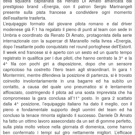
della squadra capitanata da Renato Di Amato affiancata dal
prestigioso brand +Energia, con il patron Sergio Marinangeli
presente sulla pista francese a condividere ogni momento
dell’esaltante trasferta.
L’equipaggio formato dal giovane pilota romano e dal driver
modenese già F.1 ha regalato il pieno di punti al team con sede in
Umbria e coordinato da Renato Di Amato, protagonista della serie
internazionale con la supercar di Maranello nella livrea +Energia,
dopo l’esaltante podio conquistato nel round portoghese dell’Estoril.
Il week end francese si è aperto con un sesto ed un quarto tempo
registrato in qualifica per i due piloti, che hanno centrato la 3^ e la
4^ fila con pochi giri a disposizione, dopo che un sensore
capriccioso ha costretto l’itero team agli straordinari. In gara 1
Montermini, mentre difendeva la posizione di partenza, si è trovato
coinvolto involontariamente in una bagarre ed ha subìto un
contatto, a causa del quale uno pneumatico si è lentamente
afflosciato, costringendo il pilota ad una sosta imprevista che ha
compromesso la gara conclusa all’11° posto. In gara 2 scattato
dalla 4^ posizione, l’equipaggio italiano ha dato il meglio, con il
pieno e fondamentale supporto degli uomini del team ed ha
concluso la tenace rimonta siglando il successo. Daniele Di Amato
ha fatto un ottimo lavoro assecondato da un set di gomme perfetto,
sulla pista molto veloce nella giornata di domenica, come hanno
ben confermato i tempi sul giro nettamente migliori. L’efficace