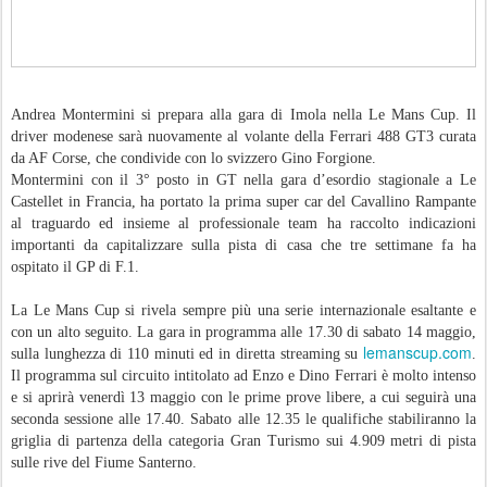
Andrea Montermini si prepara alla gara di Imola nella Le Mans Cup. Il
driver modenese sarà nuovamente al volante della Ferrari 488 GT3 curata
da AF Corse, che condivide con lo svizzero Gino Forgione.
Montermini con il 3° posto in GT nella gara d’esordio stagionale a Le
Castellet in Francia, ha portato la prima super car del Cavallino Rampante
al traguardo ed insieme al professionale team ha raccolto indicazioni
importanti da capitalizzare sulla pista di casa che tre settimane fa ha
ospitato il GP di F.1.
La Le Mans Cup si rivela sempre più una serie internazionale esaltante e
con un alto seguito. La gara in programma alle 17.30 di sabato 14 maggio,
lemanscup.com
sulla lunghezza di 110 minuti ed in diretta streaming su
.
Il programma sul circuito intitolato ad Enzo e Dino Ferrari è molto intenso
e si aprirà venerdì 13 maggio con le prime prove libere, a cui seguirà una
seconda sessione alle 17.40. Sabato alle 12.35 le qualifiche stabiliranno la
griglia di partenza della categoria Gran Turismo sui 4.909 metri di pista
sulle rive del Fiume Santerno.