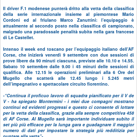
Il driver F.1 modenese punterà dritto alla vetta della classifica
della serie internazionale insieme al piemontese Mario
Cordoni ed al friulano Marco Zanuttini: l’equipaggio è
attualmente al secondo posto nella classifica di campionato,
malgrado una paradossale penalità subita nella gara francese
di Le Castellet.
Intenso il week end toscano per l’equipaggio italiano dell’AF
Corse, che inizierà venerdì 9 settembre con due sessioni di
prove libere da 90 minuti ciascuna, previste alle 10.10 e 14.55.
Sabato 10 settembre dalle 9.00 i 45 minuti delle sessioni di
qualifica. Alle 12.15 le operazioni preliminari alla 6 Ore del
Mugello che scatterà alle 12.45 lungo i 5.245 metri
dell’impegnativo e spettacolare circuito fiorentino.
-“Continua il proficuo lavoro di squadra pianificato per il V de
V - ha spiegato Montermini - i miei due compagni mostrano
continui ed evidenti progressi e questo ci consente di lottare
per la vetta della classifica, grazie alla sempre competitiva 458
di AF Corse. Al Mugello sarà importante individuare subito il
set più più efficace per la lunga gara e guadagnare il maggior
numero di dati per impostare la strategia più redditizia per
puntare alla vetta”-.