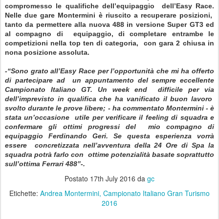
compromesso le qualifiche dell’equipaggio
dell’Easy Race.
Nelle due gare Montermini è riuscito a recuperare posizioni,
tanto da permettere alla nuova 488 in versione Super GT3 ed
al compagno di
equipaggio, di completare entrambe le
competizioni nella top ten di categoria,
con gara 2 chiusa in
nona posizione assoluta.
-“Sono grato all’Easy Race per l’opportunità che mi ha offerto
di partecipare ad
un appuntamento del sempre eccellente
Campionato Italiano GT. Un week end
difficile per via
dell’imprevisto in qualifica che ha vanificato il buon lavoro
svolto durante le prove libere; - ha commentato Montermini - è
stata un’occasione
utile per verificare il feeling di squadra e
confermare gli ottimi progressi del
mio compagno di
equipaggio Ferdinando Geri. Se questa esperienza vorrà
essere
concretizzata nell’avventura della 24 Ore di Spa la
squadra potrà farlo con
ottime potenzialità basate soprattutto
sull’ottima Ferrari 488”-.
Postato
17th July 2016
da
gc
Etichette:
Andrea Montermini
Campionato Italiano Gran Turismo
2016