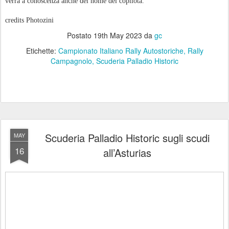
verrà a conoscenza anche del nome del copilota.
credits Photozini
Postato
19th May 2023
da
gc
Etichette:
Campionato Italiano Rally Autostoriche
Rally
Campagnolo
Scuderia Palladio Historic
Scuderia Palladio Historic sugli scudi
MAY
16
all’Asturias