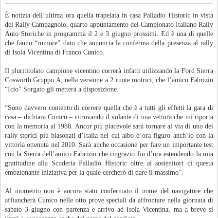
È notizia dell’ultima ora quella trapelata in casa Palladio Historic in vista
del Rally Campagnolo, quarto appuntamento del Campionato Italiano Rally
Auto Storiche in programma il 2 e 3 giugno prossimi. Ed è una di quelle
che fanno “rumore” dato che annuncia la conferma della presenza al rally
di Isola Vicentina di Franco Cunico.
Il plurititolato campione vicentino correrà infatti utilizzando la Ford Sierra
Cosworth Gruppo A, nella versione a 2 ruote motrici, che l’amico Fabrizio
“Icio” Sorgato gli metterà a disposizione.
“Sono davvero contento di correre quella che è a tutti gli effetti la gara di
casa – dichiara Cunico – ritrovando il volante di una vettura che mi riporta
con la memoria al 1988. Ancor più piacevole sarà tornare al via di uno dei
rally storici più blasonati d’Italia nel cui albo d’ora figuro anch’io con la
vittoria ottenuta nel 2010. Sarà anche occasione per fare un importante test
con la Sierra dell’amico Fabrizio che ringrazio fin d’ora estendendo la mia
gratitudine alla Scuderia Palladio Historic oltre ai sostenitori di questa
emozionante iniziativa per la quale cercherò di dare il massimo”.
Al momento non è ancora stato confermato il nome del navigatore che
affiancherà Cunico nelle otto prove speciali da affrontare nella giornata di
sabato 3 giugno con partenza e arrivo ad Isola Vicentina, ma a breve si