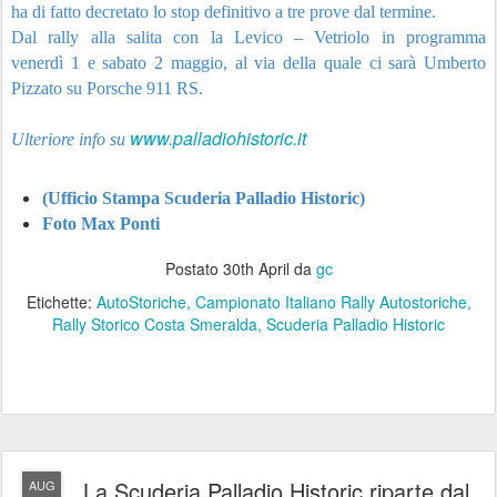
ha di fatto decretato lo stop definitivo a tre prove dal termine.
Dal rally alla salita con la Levico – Vetriolo in programma
venerdì
1
e
sabato 2 maggio
, al via della quale ci sarà Umberto
Pizzato su Porsche 911 RS.
www.palladiohistoric.it
Ulteriore info su
(Ufficio Stampa Scuderia Palladio Historic)
Foto Max Ponti
Postato
30th April
da
gc
Etichette:
AutoStoriche
Campionato Italiano Rally Autostoriche
Rally Storico Costa Smeralda
Scuderia Palladio Historic
La Scuderia Palladio Historic riparte dal
AUG