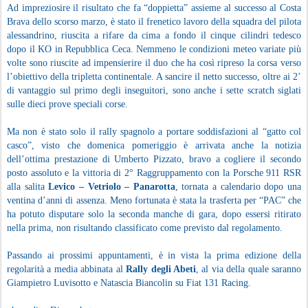
Ad impreziosire il risultato che fa “doppietta” assieme al successo al Costa
Brava dello scorso marzo, è stato il frenetico lavoro della squadra del pilota
alessandrino, riuscita a rifare da cima a fondo il cinque cilindri tedesco
dopo il KO in Repubblica Ceca. Nemmeno le condizioni meteo variate più
volte sono riuscite ad impensierire il duo che ha così ripreso la corsa verso
l’obiettivo della tripletta continentale. A sancire il netto successo, oltre ai 2’
di vantaggio sul primo degli inseguitori, sono anche i sette scratch siglati
sulle dieci prove speciali corse.
Ma non è stato solo il rally spagnolo a portare soddisfazioni al “gatto col
casco”, visto che domenica pomeriggio è arrivata anche la notizia
dell’ottima prestazione di Umberto Pizzato, bravo a cogliere il secondo
posto assoluto e la vittoria di 2° Raggruppamento con la Porsche 911 RSR
alla salita
Levico – Vetriolo – Panarotta
, tornata a calendario dopo una
ventina d’anni di assenza. Meno fortunata è stata la trasferta per “PAC” che
ha potuto disputare solo la seconda manche di gara, dopo essersi ritirato
nella prima, non risultando classificato come previsto dal regolamento.
Passando ai prossimi appuntamenti, è in vista la prima edizione della
regolarità a media abbinata al
Rally degli Abeti
, al via della quale saranno
Giampietro Luvisotto e Natascia Biancolin su Fiat 131 Racing.