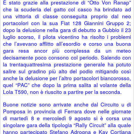
È stato grazie alla prestazione di “Otto Von Ranap” 
che la scuderia del gatto col casco ha brindato ad 
una vittoria di classe conseguita proprio dal neo 
portacolori con la sua Fiat 128 Giannini Gruppo 2; 
dopo la delusione nella gara di debutto a Gubbio il 23 
luglio scorso, il pilota vicentino ha risolto i problemi 
che l’avevano afflitto all’esordio e corso una buona 
gara resa ancor più complessa da un meteo 
decisamente poco consono col periodo. Salendo con 
la trentaquattresima prestazione generale ha potuto 
salire sul gradino più alto del podio mitigando così 
anche la delusione per l’altro portacolori biancorosso, 
quel “PAC” che dopo la prima salita al volante della 
Lola T590, non è riuscito a partire per la seconda.
Buone notizie sono arrivate anche dal Circuito u di 
Pomposa in provincia di Ferrara dove nelle giornate 
di martedì 8 e mercoledì 9 agosto si è corsa una 
singolare gara della tipologia “Rally Circuit” alla quale 
hanno partecipato Stefano Adrogna e Kay Cortiana 