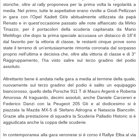
storiche, oltre al rally proponeva per la prima volta la regolarità a
media. Nel primo, tutte le aspettative erano rivolte a Giodi Pellizzari
in gara con l’Opel Kadett Gt/e abitualmente utilizzata da papà
Renato e in quest’occasione passato alle note affiancato da Mirko
Tinazzo; per il portacolori della scuderia capitanata da Mario
Mettifogo che dopo la prima speciale accusava un distacco di 18”4
dal favorito per la vittoria di classe, le restanti cinque prove sono
state il terreno di un’entusiasmante rimonta coronata dal sorpasso
proprio nell’ultima e decisiva che, oltre alla vittoria di classe e di 3°
Raggruppamento, l’ha visto salire sul terzo gradino del podio
assoluto.
Altrettanto bene è andata nella gara a media al termine della quale,
nuovamente sul terzo gradino del podio è salito un equipaggio
biancorosso, quello della Porsche 911 T di Mauro Argenti e Roberta
Amorosa. Al traguardo, decimi assoluti, anche Daniele Carcereri e
Federico Danzi con la Peugeot 205 Gti e al dodicesimo si è
piazzata la Mazda MX-5 di Stefano Adrogna e Natascia Biancolin.
Grazie alla prestazione di squadra la Scuderia Palladio Historic si è
aggiudicata anche la coppa delle scuderie.
In contemporanea alla gara veronese si è corso il Rallye Elba al via