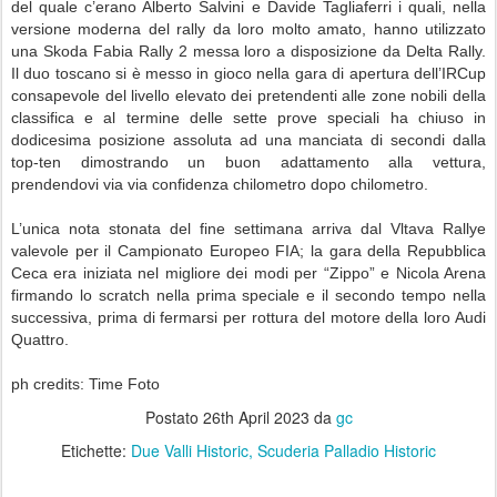
del quale c’erano Alberto Salvini e Davide Tagliaferri i quali, nella
versione moderna del rally da loro molto amato, hanno utilizzato
una Skoda Fabia Rally 2 messa loro a disposizione da Delta Rally.
Il duo toscano si è messo in gioco nella gara di apertura dell’IRCup
consapevole del livello elevato dei pretendenti alle zone nobili della
classifica e al termine delle sette prove speciali ha chiuso in
dodicesima posizione assoluta ad una manciata di secondi dalla
top-ten dimostrando un buon adattamento alla vettura,
prendendovi via via confidenza chilometro dopo chilometro.
L’unica nota stonata del fine settimana arriva dal Vltava Rallye
valevole per il Campionato Europeo FIA; la gara della Repubblica
Ceca era iniziata nel migliore dei modi per “Zippo” e Nicola Arena
firmando lo scratch nella prima speciale e il secondo tempo nella
successiva, prima di fermarsi per rottura del motore della loro Audi
Quattro.
ph credits: Time Foto
Postato
26th April 2023
da
gc
Etichette:
Due Valli Historic
Scuderia Palladio Historic