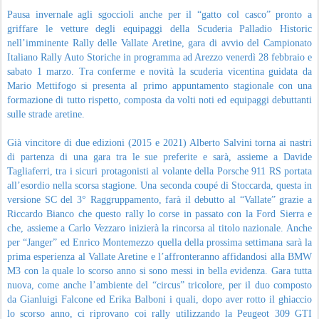
Pausa invernale agli sgoccioli anche per il “gatto col casco” pronto a
griffare le vetture degli equipaggi della Scuderia Palladio Historic
nell’imminente Rally delle Vallate Aretine, gara di avvio del Campionato
Italiano Rally Auto Storiche in programma ad Arezzo venerdì 28 febbraio e
sabato 1 marzo. Tra conferme e novità la scuderia vicentina guidata da
Mario Mettifogo si presenta al primo appuntamento stagionale con una
formazione di tutto rispetto, composta da volti noti ed equipaggi debuttanti
sulle strade aretine.
Già vincitore di due edizioni (2015 e 2021) Alberto Salvini torna ai nastri
di partenza di una gara tra le sue preferite e sarà, assieme a Davide
Tagliaferri, tra i sicuri protagonisti al volante della Porsche 911 RS portata
all’esordio nella scorsa stagione. Una seconda coupé di Stoccarda, questa in
versione SC del 3° Raggruppamento, farà il debutto al “Vallate” grazie a
Riccardo Bianco che questo rally lo corse in passato con la Ford Sierra e
che, assieme a Carlo Vezzaro inizierà la rincorsa al titolo nazionale. Anche
per “Janger” ed Enrico Montemezzo quella della prossima settimana sarà la
prima esperienza al Vallate Aretine e l’affronteranno affidandosi alla BMW
M3 con la quale lo scorso anno si sono messi in bella evidenza. Gara tutta
nuova, come anche l’ambiente del “circus” tricolore, per il duo composto
da Gianluigi Falcone ed Erika Balboni i quali, dopo aver rotto il ghiaccio
lo scorso anno, ci riprovano coi rally utilizzando la Peugeot 309 GTI