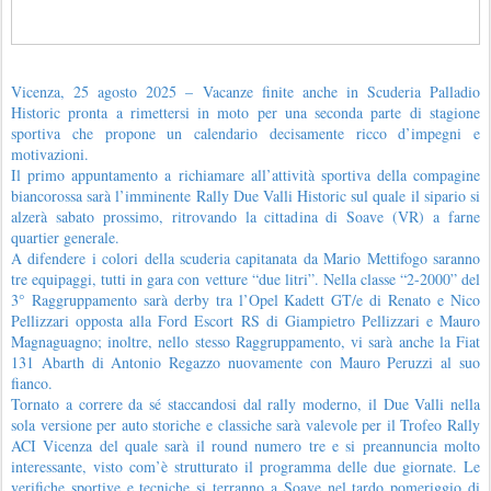
Vicenza, 25 agosto 2025 – Vacanze finite anche in Scuderia Palladio
Historic pronta a rimettersi in moto per una seconda parte di stagione
sportiva che propone un calendario decisamente ricco d’impegni e
motivazioni.
Il primo appuntamento a richiamare all’attività sportiva della compagine
biancorossa sarà l’imminente Rally Due Valli Historic sul quale il sipario si
alzerà sabato prossimo, ritrovando la cittadina di Soave (VR) a farne
quartier generale.
A difendere i colori della scuderia capitanata da Mario Mettifogo saranno
tre equipaggi, tutti in gara con vetture “due litri”. Nella classe “2-2000” del
3° Raggruppamento sarà derby tra l’Opel Kadett GT/e di Renato e Nico
Pellizzari opposta alla Ford Escort RS di Giampietro Pellizzari e Mauro
Magnaguagno; inoltre, nello stesso Raggruppamento, vi sarà anche la Fiat
131 Abarth di Antonio Regazzo nuovamente con Mauro Peruzzi al suo
fianco.
Tornato a correre da sé staccandosi dal rally moderno, il Due Valli nella
sola versione per auto storiche e classiche sarà valevole per il Trofeo Rally
ACI Vicenza del quale sarà il round numero tre e si preannuncia molto
interessante, visto com’è strutturato il programma delle due giornate. Le
verifiche sportive e tecniche si terranno a Soave nel tardo pomeriggio di