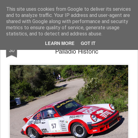
AutoMotoCorse.
Motorsport Random News 280912
This site uses cookies from Google to deliver its services
and to analyze traffic. Your IP address and user-agent are
shared with Google along with performance and security
metrics to ensure quality of service, generate usage
statistics, and to detect and address abuse.
Costa Smeralda amara per la Scuderia
APR
LEARN MORE
GOT IT
30
Palladio Historic