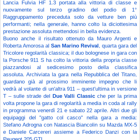
Lancia Fulvia HF 1.3 portata alla vittoria di classe e 
nuovamente sul terzo gradino del podio di 1° 
Raggruppamento preceduta solo da vetture ben più 
performanti; nella generale, hanno colto la diciottesima 
prestazione assoluta mettendosi in bella evidenza.
Buono anche il risultato ottenuto da Mauro Argenti e 
Roberta Amorosa al 
San Marino Revival
, quarta gara del 
Tricolore regolarità classica; il duo bolognese in gara con 
la Porsche 911 S ha colto la vittoria della propria classe 
piazzandosi al sedicesimo posto della classifica 
assoluta. Archiviata la gara nella Repubblica del Titano, 
guardano già al prossimo imminente impegno che li 
vedrà al volante di un'altra 911 – quest'ultima in versione 
T – sulle strade del 
Due Valli Classic
 che per la prima 
volta propone la gara di regolarità a media in coda al rally 
in programma venerdì 21 e sabato 22 aprile. Altri due gli 
equipaggi del "gatto col casco" nella gara a media: 
Stefano Adrogna con Natascia Biancolin su Mazda MX-5 
e Daniele Carcereri assieme a Federico Danzi con la 
Peugeot 205 GTI.