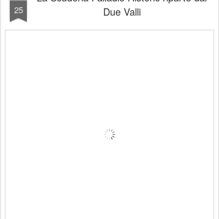
25
Due Valli