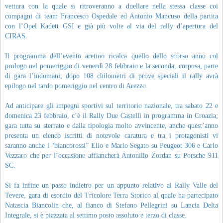
vettura con la quale si ritroveranno a duellare nella stessa classe coi
compagni di team Francesco Ospedale ed Antonio Mancuso della partita
con l’Opel Kadett GSI e già più volte al via del rally d’apertura del
CIRAS.
Il programma dell’evento aretino ricalca quello dello scorso anno col
prologo nel pomeriggio di venerdì 28 febbraio e la seconda, corposa, parte
di gara l’indomani; dopo 108 chilometri di prove speciali il rally avrà
epilogo nel tardo pomeriggio nel centro di Arezzo.
Ad anticipare gli impegni sportivi sul territorio nazionale, tra sabato 22 e
domenica 23 febbraio, c’è il Rally Due Castelli in programma in Croazia;
gara tutta su sterrato e dalla tipologia molto avvincente, anche quest’anno
presenta un elenco iscritti di notevole caratura e tra i protagonisti vi
saranno anche i “biancorossi” Elio e Mario Segato su Peugeot 306 e Carlo
Vezzaro che per l’occasione affiancherà Antonillo Zordan su Porsche 911
SC.
Si fa infine un passo indietro per un appunto relativo al Rally Valle del
Tevere, gara di esordio del Tricolore Terra Storico al quale ha partecipato
Natascia Biancolin che, al fianco di Stefano Pellegrini su Lancia Delta
Integrale, si è piazzata al settimo posto assoluto e terzo di classe.