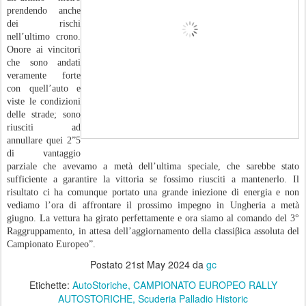
prendendo anche
dei rischi
nell’ultimo crono.
Onore ai vincitori
che sono andati
veramente forte
con quell’auto e
viste le condizioni
delle strade; sono
riusciti ad
annullare quei 2”5
di vantaggio
parziale che avevamo a metà dell’ultima speciale, che sarebbe stato
sufficiente a garantire la vittoria se fossimo riusciti a mantenerlo. Il
risultato ci ha comunque portato una grande iniezione di energia e non
vediamo l’ora di affrontare il prossimo impegno in Ungheria a metà
giugno. La vettura ha girato perfettamente e ora siamo al comando del 3°
Raggruppamento, in attesa dell’aggiornamento della classiβica assoluta del
Campionato Europeo”.
Postato
21st May 2024
da
gc
Etichette:
AutoStoriche
CAMPIONATO EUROPEO RALLY
AUTOSTORICHE
Scuderia Palladio Historic