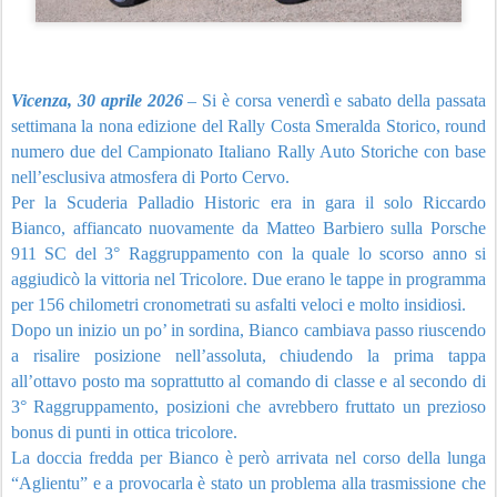
Vicenza, 30 aprile 2026
– Si è corsa venerdì e sabato della passata
settimana la nona edizione del Rally Costa Smeralda Storico, round
numero due del Campionato Italiano Rally Auto Storiche con base
nell’esclusiva atmosfera di Porto Cervo.
Per la Scuderia Palladio Historic era in gara il solo Riccardo
Bianco, affiancato nuovamente da Matteo Barbiero sulla Porsche
911 SC del 3° Raggruppamento con la quale lo scorso anno si
aggiudicò la vittoria nel Tricolore. Due erano le tappe in programma
per 156 chilometri cronometrati su asfalti veloci e molto insidiosi.
Dopo un inizio un po’ in sordina, Bianco cambiava passo riuscendo
a risalire posizione nell’assoluta, chiudendo la prima tappa
all’ottavo posto ma soprattutto al comando di classe e al secondo di
3° Raggruppamento, posizioni che avrebbero fruttato un prezioso
bonus di punti in ottica tricolore.
La doccia fredda per Bianco è però arrivata nel corso della lunga
“Aglientu” e a provocarla è stato un problema alla trasmissione che