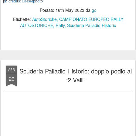
ph credits: Diessephoto
Postato
16th May 2023
da
gc
Etichette:
AutoStoriche
CAMPIONATO EUROPEO RALLY
AUTOSTORICHE
Rally
Scuderia Palladio Historic
Scuderia Palladio Historic: doppio podio al
APR
26
“2 Valli”