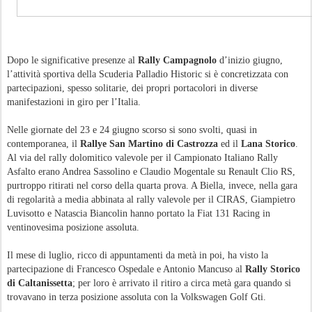
Dopo le significative presenze al
Rally Campagnolo
d’inizio giugno,
l’attività sportiva della Scuderia Palladio Historic si è concretizzata con
partecipazioni, spesso solitarie, dei propri portacolori in diverse
manifestazioni in giro per l’Italia.
Nelle giornate del 23 e 24 giugno scorso si sono svolti, quasi in
contemporanea, il
Rallye San Martino di Castrozza
ed il
Lana Storico
.
Al via del rally dolomitico valevole per il Campionato Italiano Rally
Asfalto erano Andrea Sassolino e Claudio Mogentale su Renault Clio RS,
purtroppo ritirati nel corso della quarta prova. A Biella, invece, nella gara
di regolarità a media abbinata al rally valevole per il CIRAS, Giampietro
Luvisotto e Natascia Biancolin hanno portato la Fiat 131 Racing in
ventinovesima posizione assoluta.
Il mese di luglio, ricco di appuntamenti da metà in poi, ha visto la
partecipazione di Francesco Ospedale e Antonio Mancuso al
Rally Storico
di Caltanissetta
; per loro è arrivato il ritiro a circa metà gara quando si
trovavano in terza posizione assoluta con la Volkswagen Golf Gti.