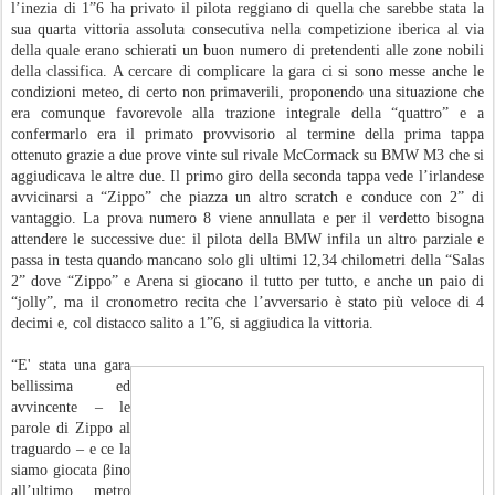
l’inezia di 1”6 ha privato il pilota reggiano di quella che sarebbe stata la
sua quarta vittoria assoluta consecutiva nella competizione iberica al via
della quale erano schierati un buon numero di pretendenti alle zone nobili
della classifica. A cercare di complicare la gara ci si sono messe anche le
condizioni meteo, di certo non primaverili, proponendo una situazione che
era comunque favorevole alla trazione integrale della “quattro” e a
confermarlo era il primato provvisorio al termine della prima tappa
ottenuto grazie a due prove vinte sul rivale McCormack su BMW M3 che si
aggiudicava le altre due. Il primo giro della seconda tappa vede l’irlandese
avvicinarsi a “Zippo” che piazza un altro scratch e conduce con 2” di
vantaggio. La prova numero 8 viene annullata e per il verdetto bisogna
attendere le successive due: il pilota della BMW infila un altro parziale e
passa in testa quando mancano solo gli ultimi 12,34 chilometri della “Salas
2” dove “Zippo” e Arena si giocano il tutto per tutto, e anche un paio di
“jolly”, ma il cronometro recita che l’avversario è stato più veloce di 4
decimi e, col distacco salito a 1”6, si aggiudica la vittoria.
“E' stata una gara
bellissima ed
avvincente – le
parole di Zippo al
traguardo – e ce la
siamo giocata βino
all’ultimo metro