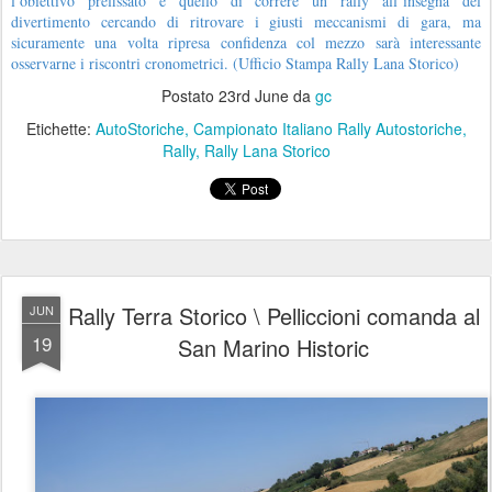
l’obiettivo prefissato è quello di correre un rally all’insegna del
divertimento cercando di ritrovare i giusti meccanismi di gara, ma
sicuramente una volta ripresa confidenza col mezzo sarà interessante
osservarne i riscontri cronometrici. (Ufficio Stampa Rally Lana Storico)
Postato
23rd June
da
gc
Etichette:
AutoStoriche
Campionato Italiano Rally Autostoriche
Rally
Rally Lana Storico
Rally Terra Storico \ Pelliccioni comanda al
JUN
19
San Marino Historic