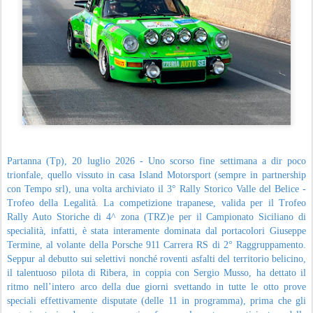
Partanna (Tp), 20 luglio 2026 - Uno scorso fine settimana a dir poco
trionfale, quello vissuto in casa Island Motorsport (sempre in partnership
con Tempo srl), una volta archiviato il 3° Rally Storico Valle del Belice -
Trofeo della Legalità. La competizione trapanese, valida per il Trofeo
Rally Auto Storiche di 4^ zona (TRZ)e per il Campionato Siciliano di
specialità, infatti, è stata interamente dominata dal portacolori Giuseppe
Termine, al volante della Porsche 911 Carrera RS di 2° Raggruppamento.
Seppur al debutto sui selettivi nonché roventi asfalti del territorio belicino,
il talentuoso pilota di Ribera, in coppia con Sergio Musso, ha dettato il
ritmo nell’intero arco della due giorni svettando in tutte le otto prove
speciali effettivamente disputate (delle 11 in programma), prima che gli