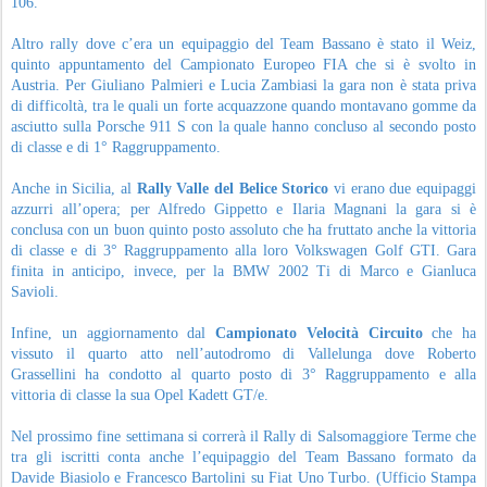
106.
Altro rally dove c’era un equipaggio del Team Bassano è stato il Weiz,
quinto appuntamento del Campionato Europeo FIA che si è svolto in
Austria. Per Giuliano Palmieri e Lucia Zambiasi la gara non è stata priva
di difficoltà, tra le quali un forte acquazzone quando montavano gomme da
asciutto sulla Porsche 911 S con la quale hanno concluso al secondo posto
di classe e di 1° Raggruppamento.
Anche in Sicilia, al
Rally Valle del Belice Storico
vi erano due equipaggi
azzurri all’opera; per Alfredo Gippetto e Ilaria Magnani la gara si è
conclusa con un buon quinto posto assoluto che ha fruttato anche la vittoria
di classe e di 3° Raggruppamento alla loro Volkswagen Golf GTI. Gara
finita in anticipo, invece, per la BMW 2002 Ti di Marco e Gianluca
Savioli.
Infine, un aggiornamento dal
Campionato Velocità Circuito
che ha
vissuto il quarto atto nell’autodromo di Vallelunga dove Roberto
Grassellini ha condotto al quarto posto di 3° Raggruppamento e alla
vittoria di classe la sua Opel Kadett GT/e.
Nel prossimo fine settimana si correrà il Rally di Salsomaggiore Terme che
tra gli iscritti conta anche l’equipaggio del Team Bassano formato da
Davide Biasiolo e Francesco Bartolini su Fiat Uno Turbo. (Ufficio Stampa