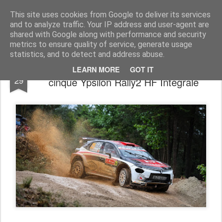
AutoMotoCorse.
Motorsport Random News 280912
This site uses cookies from Google to deliver its services
and to analyze traffic. Your IP address and user-agent are
shared with Google along with performance and security
metrics to ensure quality of service, generate usage
statistics, and to detect and address abuse.
Lancia Corse HF al Rally Finland con
JUL
LEARN MORE
GOT IT
29
cinque Ypsilon Rally2 HF Integrale