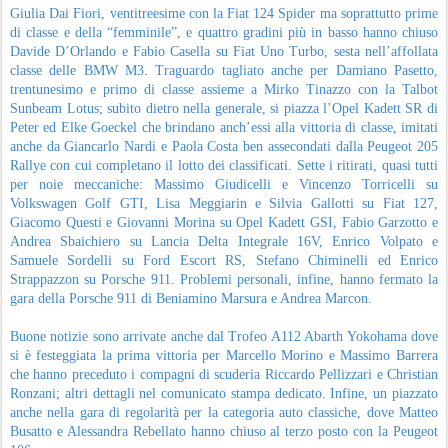
Giulia Dai Fiori, ventitreesime con la Fiat 124 Spider ma soprattutto prime
di classe e della “femminile”, e quattro gradini più in basso hanno chiuso
Davide D’Orlando e Fabio Casella su Fiat Uno Turbo, sesta nell’affollata
classe delle BMW M3. Traguardo tagliato anche per Damiano Pasetto,
trentunesimo e primo di classe assieme a Mirko Tinazzo con la Talbot
Sunbeam Lotus; subito dietro nella generale, si piazza l’Opel Kadett SR di
Peter ed Elke Goeckel che brindano anch’essi alla vittoria di classe, imitati
anche da Giancarlo Nardi e Paola Costa ben assecondati dalla Peugeot 205
Rallye con cui completano il lotto dei classificati. Sette i ritirati, quasi tutti
per noie meccaniche: Massimo Giudicelli e Vincenzo Torricelli su
Volkswagen Golf GTI, Lisa Meggiarin e Silvia Gallotti su Fiat 127,
Giacomo Questi e Giovanni Morina su Opel Kadett GSI, Fabio Garzotto e
Andrea Sbaichiero su Lancia Delta Integrale 16V, Enrico Volpato e
Samuele Sordelli su Ford Escort RS, Stefano Chiminelli ed Enrico
Strappazzon su Porsche 911. Problemi personali, infine, hanno fermato la
gara della Porsche 911 di Beniamino Marsura e Andrea Marcon.
Buone notizie sono arrivate anche dal Trofeo A112 Abarth Yokohama dove
si è festeggiata la prima vittoria per Marcello Morino e Massimo Barrera
che hanno preceduto i compagni di scuderia Riccardo Pellizzari e Christian
Ronzani; altri dettagli nel comunicato stampa dedicato. Infine, un piazzato
anche nella gara di regolarità per la categoria auto classiche, dove Matteo
Busatto e Alessandra Rebellato hanno chiuso al terzo posto con la Peugeot