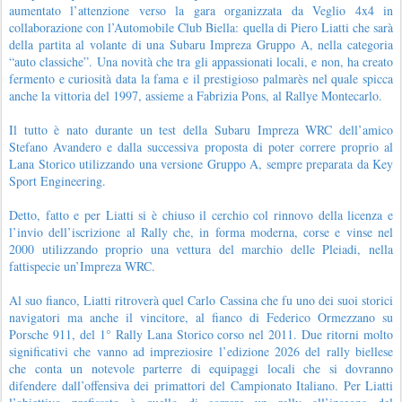
aumentato l’attenzione verso la gara organizzata da Veglio 4x4 in
collaborazione con l’Automobile Club Biella: quella di Piero Liatti che sarà
della partita al volante di una Subaru Impreza Gruppo A, nella categoria
“auto classiche”. Una novità che tra gli appassionati locali, e non, ha creato
fermento e curiosità data la fama e il prestigioso palmarès nel quale spicca
anche la vittoria del 1997, assieme a Fabrizia Pons, al Rallye Montecarlo.
Il tutto è nato durante un test della Subaru Impreza WRC dell’amico
Stefano Avandero e dalla successiva proposta di poter correre proprio al
Lana Storico utilizzando una versione Gruppo A, sempre preparata da Key
Sport Engineering.
Detto, fatto e per Liatti si è chiuso il cerchio col rinnovo della licenza e
l’invio dell’iscrizione al Rally che, in forma moderna, corse e vinse nel
2000 utilizzando proprio una vettura del marchio delle Pleiadi, nella
fattispecie un’Impreza WRC.
Al suo fianco, Liatti ritroverà quel Carlo Cassina che fu uno dei suoi storici
navigatori ma anche il vincitore, al fianco di Federico Ormezzano su
Porsche 911, del 1° Rally Lana Storico corso nel 2011. Due ritorni molto
significativi che vanno ad impreziosire l’edizione 2026 del rally biellese
che conta un notevole parterre di equipaggi locali che si dovranno
difendere dall’offensiva dei primattori del Campionato Italiano. Per Liatti