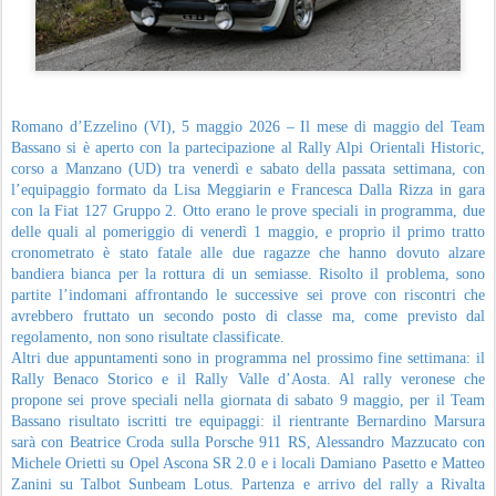
Romano d’Ezzelino (VI), 5 maggio 2026 – Il mese di maggio del Team
Bassano si è aperto con la partecipazione al Rally Alpi Orientali Historic,
corso a Manzano (UD) tra venerdì e sabato della passata settimana, con
l’equipaggio formato da Lisa Meggiarin e Francesca Dalla Rizza in gara
con la Fiat 127 Gruppo 2. Otto erano le prove speciali in programma, due
delle quali al pomeriggio di venerdì 1 maggio, e proprio il primo tratto
cronometrato è stato fatale alle due ragazze che hanno dovuto alzare
bandiera bianca per la rottura di un semiasse. Risolto il problema, sono
partite l’indomani affrontando le successive sei prove con riscontri che
avrebbero fruttato un secondo posto di classe ma, come previsto dal
regolamento, non sono risultate classificate.
Altri due appuntamenti sono in programma nel prossimo fine settimana: il
Rally Benaco Storico e il Rally Valle d’Aosta. Al rally veronese che
propone sei prove speciali nella giornata di sabato 9 maggio, per il Team
Bassano risultato iscritti tre equipaggi: il rientrante Bernardino Marsura
sarà con Beatrice Croda sulla Porsche 911 RS, Alessandro Mazzucato con
Michele Orietti su Opel Ascona SR 2.0 e i locali Damiano Pasetto e Matteo
Zanini su Talbot Sunbeam Lotus. Partenza e arrivo del rally a Rivalta