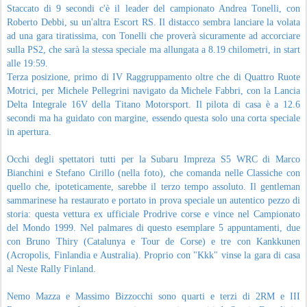
Staccato di 9 secondi c'è il leader del campionato Andrea Tonelli, con
Roberto Debbi, su un'altra Escort RS. Il distacco sembra lanciare la volata
ad una gara tiratissima, con Tonelli che proverà sicuramente ad accorciare
sulla PS2, che sarà la stessa speciale ma allungata a 8.19 chilometri, in start
alle 19:59.
Terza posizione, primo di IV Raggruppamento oltre che di Quattro Ruote
Motrici, per Michele Pellegrini navigato da Michele Fabbri, con la Lancia
Delta Integrale 16V della Titano Motorsport. Il pilota di casa è a 12.6
secondi ma ha guidato con margine, essendo questa solo una corta speciale
in apertura.
Occhi degli spettatori tutti per la Subaru Impreza S5 WRC di Marco
Bianchini e Stefano Cirillo (nella foto), che comanda nelle Classiche con
quello che, ipoteticamente, sarebbe il terzo tempo assoluto. Il gentleman
sammarinese ha restaurato e portato in prova speciale un autentico pezzo di
storia: questa vettura ex ufficiale Prodrive corse e vince nel Campionato
del Mondo 1999. Nel palmares di questo esemplare 5 appuntamenti, due
con Bruno Thiry (Catalunya e Tour de Corse) e tre con Kankkunen
(Acropolis, Finlandia e Australia). Proprio con "Kkk" vinse la gara di casa
al Neste Rally Finland.
Nemo Mazza e Massimo Bizzocchi sono quarti e terzi di 2RM e III