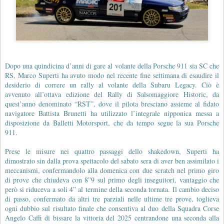
Dopo una quindicina d’anni di gare al volante della Porsche 911 sia SC che
RS, Marco Superti ha avuto modo nel recente fine settimana di esaudire il
desiderio di correre un rally al volante della Subaru Legacy. Ciò è
avvenuto all’ottava edizione del Rally di Salsomaggiore Historic, da
quest’anno denominato “RST”, dove il pilota bresciano assieme al fidato
navigatore Battista Brunetti ha utilizzato l’integrale nipponica messa a
disposizione da Balletti Motorsport, che da tempo segue la sua Porsche
911.
Prese le misure nei quattro passaggi dello shakedown, Superti ha
dimostrato sin dalla prova spettacolo del sabato sera di aver ben assimilato i
meccanismi, confermandolo alla domenica con due scratch nel primo giro
di prove che chiudeva con 8”9 sul primo degli inseguitori, vantaggio che
però si riduceva a soli 4” al termine della seconda tornata. Il cambio deciso
di passo, confermato da altri tre parziali nelle ultime tre prove, toglieva
ogni dubbio sul risultato finale che consentiva al duo della Squadra Corse
Angelo Caffi di bissare la vittoria del 2025 centrandone una seconda alla