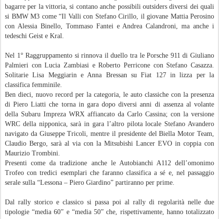
bagarre per la vittoria, si contano anche possibili outsiders diversi dei quali
si BMW M3 come “Il Valli con Stefano Cirillo, il giovane Mattia Perosino
con Alessia Binello, Tommaso Fantei e Andrea Calandroni, ma anche i
tedeschi Geist e Kral.
Nel 1° Raggruppamento si rinnova il duello tra le Porsche 911 di Giuliano
Palmieri con Lucia Zambiasi e Roberto Perricone con Stefano Casazza.
Solitarie Lisa Meggiarin e Anna Bressan su Fiat 127 in lizza per la
classifica femminile.
Ben dieci, nuovo record per la categoria, le auto classiche con la presenza
di Piero Liatti che torna in gara dopo diversi anni di assenza al volante
della Subaru Impreza WRX affiancato da Carlo Cassina; con la versione
WRC della nipponica, sarà in gara l’altro pilota locale Stefano Avandero
navigato da Giuseppe Tricoli, mentre il presidente del Biella Motor Team,
Claudio Bergo, sarà al via con la Mitsubishi Lancer EVO in coppia con
Maurizio Trombini.
Presenti come da tradizione anche le Autobianchi A112 dell’omonimo
Trofeo con tredici esemplari che faranno classifica a sé e, nel passaggio
serale sulla “Lessona – Piero Giardino” partiranno per prime.
Dal rally storico e classico si passa poi al rally di regolarità nelle due
tipologie “media 60” e “media 50” che, rispettivamente, hanno totalizzato