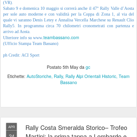
(VR).
Sabato 9 e domenica 10 maggio si correrà anche il 47° Rally Valle d’Aosta
per sole auto moderne e con validità per la Coppa di Zona 1, al via del
quale vi saranno Denis Letey e Annalisa Vercella Marchese su Renault Clio
Rally5. In programma circa 70 chilometri cronometrati con partenza e
arrivo ad Aosta.
.teambassano.com
Ulteriore info su www
(Ufficio Stampa Team Bassano)
ph Credit: ACI Sport
Postato
5th May
da
gc
Etichette:
AutoStoriche
Rally
Rally Alpi Orientali Historic
Team
Bassano
Rally Costa Smeralda Storico– Trofeo
APR
Martini: la prima tappa a Lombardo e
24