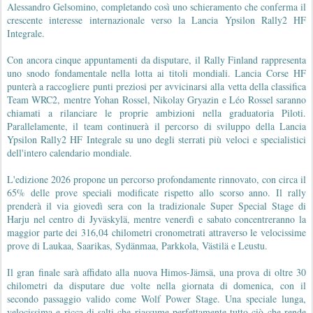
Alessandro Gelsomino, completando così uno schieramento che conferma il
crescente interesse internazionale verso la Lancia Ypsilon Rally2 HF
Integrale.
Con ancora cinque appuntamenti da disputare, il Rally Finland rappresenta
uno snodo fondamentale nella lotta ai titoli mondiali. Lancia Corse HF
punterà a raccogliere punti preziosi per avvicinarsi alla vetta della classifica
Team WRC2, mentre Yohan Rossel, Nikolay Gryazin e Léo Rossel saranno
chiamati a rilanciare le proprie ambizioni nella graduatoria Piloti.
Parallelamente, il team continuerà il percorso di sviluppo della Lancia
Ypsilon Rally2 HF Integrale su uno degli sterrati più veloci e specialistici
dell'intero calendario mondiale.
L'edizione 2026 propone un percorso profondamente rinnovato, con circa il
65% delle prove speciali modificate rispetto allo scorso anno. Il rally
prenderà il via giovedì sera con la tradizionale Super Special Stage di
Harju nel centro di Jyväskylä, mentre venerdì e sabato concentreranno la
maggior parte dei 316,04 chilometri cronometrati attraverso le velocissime
prove di Laukaa, Saarikas, Sydänmaa, Parkkola, Västilä e Leustu.
Il gran finale sarà affidato alla nuova Himos-Jämsä, una prova di oltre 30
chilometri da disputare due volte nella giornata di domenica, con il
secondo passaggio valido come Wolf Power Stage. Una speciale lunga,
velocissima e ricca di salti che riassume perfettamente tutto ciò che rende