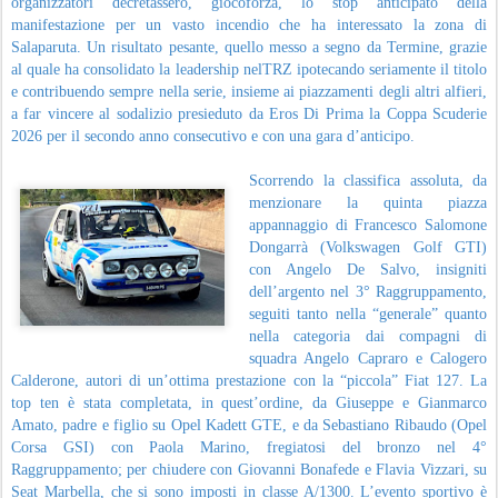
organizzatori decretassero, giocoforza, lo stop anticipato della
manifestazione per un vasto incendio che ha interessato la zona di
Salaparuta. Un risultato pesante, quello messo a segno da Termine, grazie
al quale ha consolidato la leadership nelTRZ ipotecando seriamente il titolo
e contribuendo sempre nella serie, insieme ai piazzamenti degli altri alfieri,
a far vincere al sodalizio presieduto da Eros Di Prima la Coppa Scuderie
2026 per il secondo anno consecutivo e con una gara d’anticipo.
Scorrendo la classifica assoluta, da
menzionare la quinta piazza
appannaggio di Francesco Salomone
Dongarrà (Volkswagen Golf GTI)
con Angelo De Salvo, insigniti
dell’argento nel 3° Raggruppamento,
seguiti tanto nella “generale” quanto
nella categoria dai compagni di
squadra Angelo Capraro e Calogero
Calderone, autori di un’ottima prestazione con la “piccola” Fiat 127. La
top ten è stata completata, in quest’ordine, da Giuseppe e Gianmarco
Amato, padre e figlio su Opel Kadett GTE, e da Sebastiano Ribaudo (Opel
Corsa GSI) con Paola Marino, fregiatosi del bronzo nel 4°
Raggruppamento; per chiudere con Giovanni Bonafede e Flavia Vizzari, su
Seat Marbella, che si sono imposti in classe A/1300. L’evento sportivo è