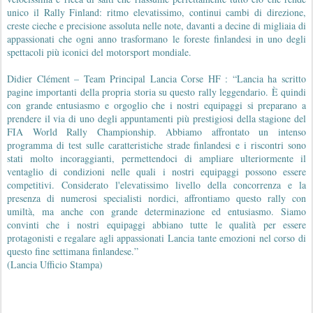
unico il Rally Finland: ritmo elevatissimo, continui cambi di direzione,
creste cieche e precisione assoluta nelle note, davanti a decine di migliaia di
appassionati che ogni anno trasformano le foreste finlandesi in uno degli
spettacoli più iconici del motorsport mondiale.
Didier Clément – Team Principal Lancia Corse HF : “Lancia ha scritto
pagine importanti della propria storia su questo rally leggendario. È quindi
con grande entusiasmo e orgoglio che i nostri equipaggi si preparano a
prendere il via di uno degli appuntamenti più prestigiosi della stagione del
FIA World Rally Championship. Abbiamo affrontato un intenso
programma di test sulle caratteristiche strade finlandesi e i riscontri sono
stati molto incoraggianti, permettendoci di ampliare ulteriormente il
ventaglio di condizioni nelle quali i nostri equipaggi possono essere
competitivi. Considerato l'elevatissimo livello della concorrenza e la
presenza di numerosi specialisti nordici, affrontiamo questo rally con
umiltà, ma anche con grande determinazione ed entusiasmo. Siamo
convinti che i nostri equipaggi abbiano tutte le qualità per essere
protagonisti e regalare agli appassionati Lancia tante emozioni nel corso di
questo fine settimana finlandese.”
(Lancia Ufficio Stampa)