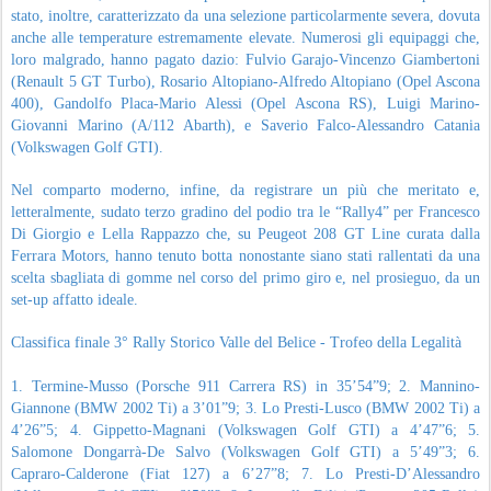
stato, inoltre, caratterizzato da una selezione particolarmente severa, dovuta
anche alle temperature estremamente elevate. Numerosi gli equipaggi che,
loro malgrado, hanno pagato dazio: Fulvio Garajo-Vincenzo Giambertoni
(Renault 5 GT Turbo), Rosario Altopiano-Alfredo Altopiano (Opel Ascona
400), Gandolfo Placa-Mario Alessi (Opel Ascona RS), Luigi Marino-
Giovanni Marino (A/112 Abarth), e Saverio Falco-Alessandro Catania
(Volkswagen Golf GTI).
Nel comparto moderno, infine, da registrare un più che meritato e,
letteralmente, sudato terzo gradino del podio tra le “Rally4” per Francesco
Di Giorgio e Lella Rappazzo che, su Peugeot 208 GT Line curata dalla
Ferrara Motors, hanno tenuto botta nonostante siano stati rallentati da una
scelta sbagliata di gomme nel corso del primo giro e, nel prosieguo, da un
set-up affatto ideale.
Classifica finale 3° Rally Storico Valle del Belice - Trofeo della Legalità
1. Termine-Musso (Porsche 911 Carrera RS) in 35’54”9; 2. Mannino-
Giannone (BMW 2002 Ti) a 3’01”9; 3. Lo Presti-Lusco (BMW 2002 Ti) a
4’26”5; 4. Gippetto-Magnani (Volkswagen Golf GTI) a 4’47”6; 5.
Salomone Dongarrà-De Salvo (Volkswagen Golf GTI) a 5’49”3; 6.
Capraro-Calderone (Fiat 127) a 6’27”8; 7. Lo Presti-D’Alessandro