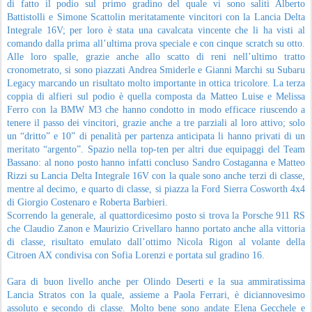
di fatto il podio sul primo gradino del quale vi sono saliti Alberto
Battistolli e Simone Scattolin meritatamente vincitori con la Lancia Delta
Integrale 16V; per loro è stata una cavalcata vincente che li ha visti al
comando dalla prima all’ultima prova speciale e con cinque scratch su otto.
Alle loro spalle, grazie anche allo scatto di reni nell’ultimo tratto
cronometrato, si sono piazzati Andrea Smiderle e Gianni Marchi su Subaru
Legacy marcando un risultato molto importante in ottica tricolore. La terza
coppia di alfieri sul podio è quella composta da Matteo Luise e Melissa
Ferro con la BMW M3 che hanno condotto in modo efficace riuscendo a
tenere il passo dei vincitori, grazie anche a tre parziali al loro attivo; solo
un “dritto” e 10” di penalità per partenza anticipata li hanno privati di un
meritato “argento”. Spazio nella top-ten per altri due equipaggi del Team
Bassano: al nono posto hanno infatti concluso Sandro Costaganna e Matteo
Rizzi su Lancia Delta Integrale 16V con la quale sono anche terzi di classe,
mentre al decimo, e quarto di classe, si piazza la Ford Sierra Cosworth 4x4
di Giorgio Costenaro e Roberta Barbieri.
Scorrendo la generale, al quattordicesimo posto si trova la Porsche 911 RS
che Claudio Zanon e Maurizio Crivellaro hanno portato anche alla vittoria
di classe, risultato emulato dall’ottimo Nicola Rigon al volante della
Citroen AX condivisa con Sofia Lorenzi e portata sul gradino 16.
Gara di buon livello anche per Olindo Deserti e la sua ammiratissima
Lancia Stratos con la quale, assieme a Paola Ferrari, è diciannovesimo
assoluto e secondo di classe. Molto bene sono andate Elena Gecchele e