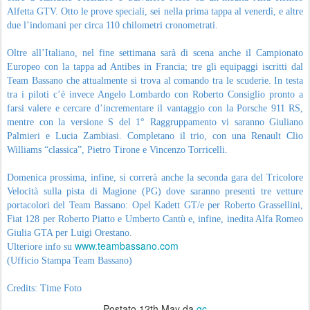
Alfetta GTV. Otto le prove speciali, sei nella prima tappa al venerdì, e altre
due l’indomani per circa 110 chilometri cronometrati.
Oltre all’Italiano, nel fine settimana sarà di scena anche il Campionato
Europeo con la tappa ad Antibes in Francia; tre gli equipaggi iscritti dal
Team Bassano che attualmente si trova al comando tra le scuderie. In testa
tra i piloti c’è invece Angelo Lombardo con Roberto Consiglio pronto a
farsi valere e cercare d’incrementare il vantaggio con la Porsche 911 RS,
mentre con la versione S del 1° Raggruppamento vi saranno Giuliano
Palmieri e Lucia Zambiasi. Completano il trio, con una Renault Clio
Williams “classica”, Pietro Tirone e Vincenzo Torricelli.
Domenica prossima, infine, si correrà anche la seconda gara del Tricolore
Velocità sulla pista di Magione (PG) dove saranno presenti tre vetture
portacolori del Team Bassano: Opel Kadett GT/e per Roberto Grassellini,
Fiat 128 per Roberto Piatto e Umberto Cantù e, infine, inedita Alfa Romeo
Giulia GTA per Luigi Orestano.
www.teambassano.com
Ulteriore info su
(Ufficio Stampa Team Bassano)
Credits: Time Foto
Postato
12th May
da
gc