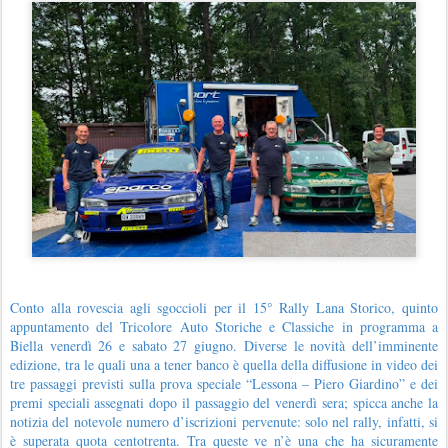
Conto alla rovescia agli sgoccioli per il 15° Rally Lana Storico, quinto
appuntamento del Tricolore Auto Storiche e Classiche in programma a
Biella venerdì 26 e sabato 27 giugno. Diverse le novità dell’imminente
edizione, tra le quali una a tener banco è quella della diffusione in video dei
tre passaggi previsti sulla prova speciale “Lessona – Piero Giardino” e dei
premi speciali assegnati dopo il passaggio del venerdì sera; spicca anche la
notizia del notevole numero d’iscrizioni pervenute: solo nel rally, infatti, si
è superata quota centotrenta. Tra queste ve n’è una che ha sicuramente