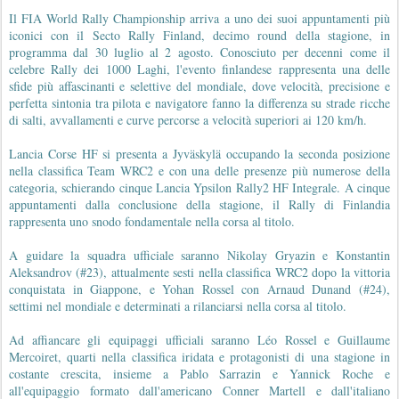
Il FIA World Rally Championship arriva a uno dei suoi appuntamenti più
iconici con il Secto Rally Finland, decimo round della stagione, in
programma dal 30 luglio al 2 agosto. Conosciuto per decenni come il
celebre Rally dei 1000 Laghi, l'evento finlandese rappresenta una delle
sfide più affascinanti e selettive del mondiale, dove velocità, precisione e
perfetta sintonia tra pilota e navigatore fanno la differenza su strade ricche
di salti, avvallamenti e curve percorse a velocità superiori ai 120 km/h.
Lancia Corse HF si presenta a Jyväskylä occupando la seconda posizione
nella classifica Team WRC2 e con una delle presenze più numerose della
categoria, schierando cinque Lancia Ypsilon Rally2 HF Integrale. A cinque
appuntamenti dalla conclusione della stagione, il Rally di Finlandia
rappresenta uno snodo fondamentale nella corsa al titolo.
A guidare la squadra ufficiale saranno Nikolay Gryazin e Konstantin
Aleksandrov (#23), attualmente sesti nella classifica WRC2 dopo la vittoria
conquistata in Giappone, e Yohan Rossel con Arnaud Dunand (#24),
settimi nel mondiale e determinati a rilanciarsi nella corsa al titolo.
Ad affiancare gli equipaggi ufficiali saranno Léo Rossel e Guillaume
Mercoiret, quarti nella classifica iridata e protagonisti di una stagione in
costante crescita, insieme a Pablo Sarrazin e Yannick Roche e
all'equipaggio formato dall'americano Conner Martell e dall'italiano