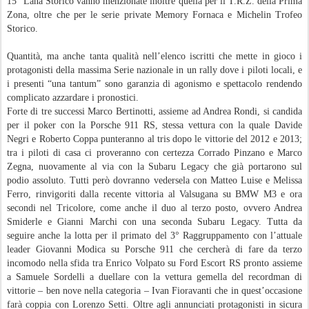
15° Lana Storico vanno menzionate inoltre quella per il T.R.Z. della Prima
Zona, oltre che per le serie private Memory Fornaca e Michelin Trofeo
Storico.
Quantità, ma anche tanta qualità nell’elenco iscritti che mette in gioco i
protagonisti della massima Serie nazionale in un rally dove i piloti locali, e
i presenti “una tantum” sono garanzia di agonismo e spettacolo rendendo
complicato azzardare i pronostici.
Forte di tre successi Marco Bertinotti, assieme ad Andrea Rondi, si candida
per il poker con la Porsche 911 RS, stessa vettura con la quale Davide
Negri e Roberto Coppa punteranno al tris dopo le vittorie del 2012 e 2013;
tra i piloti di casa ci proveranno con certezza Corrado Pinzano e Marco
Zegna, nuovamente al via con la Subaru Legacy che già portarono sul
podio assoluto. Tutti però dovranno vedersela con Matteo Luise e Melissa
Ferro, rinvigoriti dalla recente vittoria al Valsugana su BMW M3 e ora
secondi nel Tricolore, come anche il duo al terzo posto, ovvero Andrea
Smiderle e Gianni Marchi con una seconda Subaru Legacy. Tutta da
seguire anche la lotta per il primato del 3° Raggruppamento con l’attuale
leader Giovanni Modica su Porsche 911 che cercherà di fare da terzo
incomodo nella sfida tra Enrico Volpato su Ford Escort RS pronto assieme
a Samuele Sordelli a duellare con la vettura gemella del recordman di
vittorie – ben nove nella categoria – Ivan Fioravanti che in quest’occasione
farà coppia con Lorenzo Setti. Oltre agli annunciati protagonisti in sicura