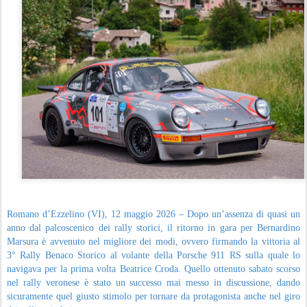
Romano d’Ezzelino (VI), 12 maggio 2026 – Dopo un’assenza di quasi un
anno dal palcoscenico dei rally storici, il ritorno in gara per Bernardino
Marsura è avvenuto nel migliore dei modi, ovvero firmando la vittoria al
3° Rally Benaco Storico al volante della Porsche 911 RS sulla quale lo
navigava per la prima volta Beatrice Croda. Quello ottenuto sabato scorso
nel rally veronese è stato un successo mai messo in discussione, dando
sicuramente quel giusto stimolo per tornare da protagonista anche nel giro