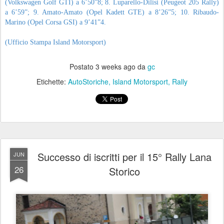
(Volkswagen Golf GTI) a 6’50”8; 8. Luparello-Dilisi (Peugeot 205 Rally)
a 6’59”; 9. Amato-Amato (Opel Kadett GTE) a 8’26”5; 10. Ribaudo-
Marino (Opel Corsa GSI) a 9’41”4.
(Ufficio Stampa Island Motorsport)
Postato
3 weeks ago
da
gc
Etichette:
AutoStoriche
Island Motorsport
Rally
Successo di iscritti per il 15° Rally Lana
JUN
26
Storico