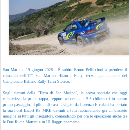
San Marino, 19 giugno 2026 - È subito Bruno Pelliccioni a prendere il
comando dell'11° San Marino Historic Rally, terzo appuntamento del
Campionato Italiano Rally Terra Storico.
Sugli sterrati della "Terra di San Marino", la prova speciale che oggi
caratterizza la prima tappa, seppure accorciata a 5.5 chilometri in questo
primo passaggio, il pilota di casa navigato da Lorenzo Ercolani ha portato
la sua Ford Escort RS MKII davanti a tutti raccimolando già un discreto
margine su tutti gli inseguitori, comandando per ora le operazioni anche tra
le Due Ruote Motrici e in III Raggruppamento.