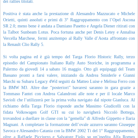
dei rallies titolati.
Positiva è stata anche la prestazione di Alessandro Mazzucato e Michele
Orietti, quinti assoluti e primi di 3° Raggruppamento con l’Opel Ascona
SR 2.0; meno bene è andata a Damiano Pasetto e Angela Diener ritirati con
la Talbot Sunbeam Lotus. Poca fortuna anche per Denis Letey e Annalisa
Vercella Marchese, fermi anzitempo al Rally Valle d’Aosta affrontato con
la Renault Clio Rally 5.
Si volta pagina ed è già tempo del Targa Florio Historic Rally, terzo
episodio del Campionato Italiano Rally Auto Storiche, in programma a
Palermo da giovedì 14 a sabato 16 maggio. Otto gli equipaggi del Team
Bassano pronti a farsi valere, iniziando da Andrea Smiderle e Gianni
Marchi su Subaru Legacy 4Wd seguiti da Matteo Luise e Melissa Ferro con
la BMW M3. Altre due “posteriori” bavaresi saranno in gara grazie a
Tommaso Fantei con Andrea Calandroni alle note e per il locale Marco
Savioli che l’utilizzerà per la prima volta navigato dal nipote Gianluca. Al
richiamo della Targa Florio risponde anche Massimo Giudicelli con la
fidata Volkswagen Golf GTI su cui lo navigherà Niccolò Bottega,
trovandosi a duellare in classe con la “gemella” di Alfredo Gippetto e Ilaria
Magnani. A completare la formazione dell’ovale azzurro saranno Giuseppe
Savoca e Alessandro Catania con la BMW 2002 Ti del 1° Raggruppamento,
oltre a Raffaele Picciurro e Salvatore Fiolo su un’inedita Alfa Romeo