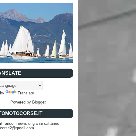
ANSLATE
 by
Translate
Powered by
Blogger
.
TOMOTOCORSE.IT
rt random news di gianni cattaneo
ocorse2@gmail.com