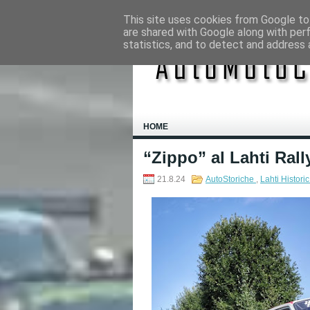
This site uses cookies from Google to 
are shared with Google along with per
statistics, and to detect and address 
HOME
“Zippo” al Lahti Ral
21.8.24
AutoStoriche
,
Lahti Histori