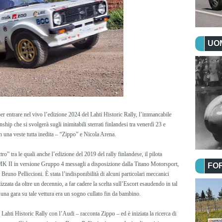
UOM
r entrare nel vivo l’edizione 2024 del Lahti Historic Rally, l’immancabile
 che si svolgerà sugli inimitabili sterrati finlandesi tra venerdì 23 e
n una veste tutta inedita – “Zippo” e Nicola Arena.
” tra le quali anche l’edizione del 2019 del rally finlandese, il pilota
t MK II in versione Gruppo 4 messagli a disposizione dalla Titano Motorsport,
FO
Bruno Pelliccioni. È stata l’indisponibilità di alcuni particolari meccanici
ilizzata da oltre un decennio, a far cadere la scelta sull’Escort esaudendo in tal
una gara su tale vettura era un sogno cullato fin da bambino.
ahti Historic Rally con l’Audi – racconta Zippo – ed è iniziata la ricerca di