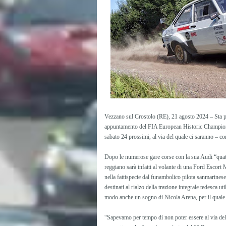
Vezzano sul Crostolo (RE), 21 agosto 2024 – Sta pe
appuntamento del FIA European Historic Championship
sabato 24 prossimi, al via del quale ci saranno – co
Dopo le numerose gare corse con la sua Audi “quattro
reggiano sarà infatti al volante di una Ford Escor
nella fattispecie dal funambolico pilota sanmarinese 
destinati al rialzo della trazione integrale tedesca ut
modo anche un sogno di Nicola Arena, per il quale 
“Sapevamo per tempo di non poter essere al via del L