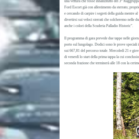
una vettura che fosse innanzitutto del 3° Raggrupp
Ford Escort già con allestimento da sterrato; propri
e cercando di carpire i segreti della guida mentre al
divertirsi sui veloci sterrati che solcheremo nelle d
anche i colori della Scuderia Palladio Historic”.
Il programma di gara prevede due tappe nelle giorna
porto sul lungolago. Dodici sono le prove speciali 
sui 667,81 del percorso totale. Mercoledì 21 e giove
di venerdì lo start della prima tappa la cui conclusio
seconda frazione che terminerà alle 18 con la ceri