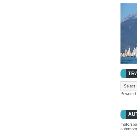
TR
Powered
AU
motorspo
automot