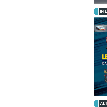
IN 
ALT