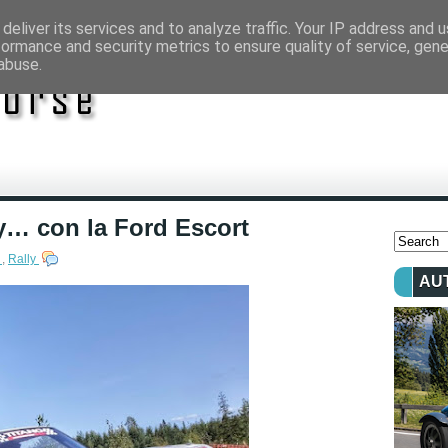
deliver its services and to analyze traffic. Your IP address and 
formance and security metrics to ensure quality of service, gen
abuse.
ly… con la Ford Escort
c
,
Rally
AU