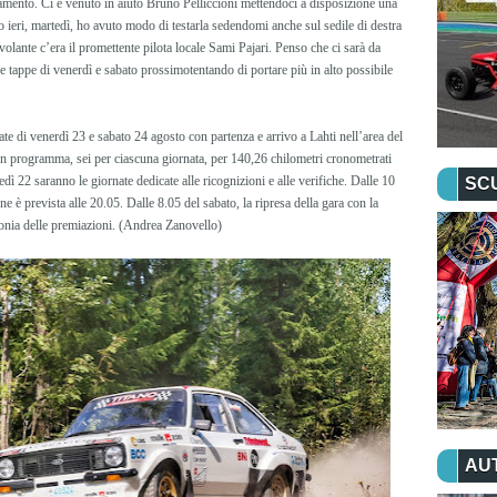
amento. Ci è venuto in aiuto Bruno Pelliccioni mettendoci a disposizione una
o ieri, martedì, ho avuto modo di testarla sedendomi anche sul sedile di destra
 volante c’era il promettente pilota locale Sami Pajari. Penso che ci sarà da
ue tappe di venerdì e sabato prossimotentando di portare più in alto possibile
te di venerdì 23 e sabato 24 agosto con partenza e arrivo a Lahti nell’area del
in programma, sei per ciascuna giornata, per 140,26 chilometri cronometrati
dì 22 saranno le giornate dedicate alle ricognizioni e alle verifiche. Dalle 10
SC
ne è prevista alle 20.05. Dalle 8.05 del sabato, la ripresa della gara con la
monia delle premiazioni. (Andrea Zanovello)
AU