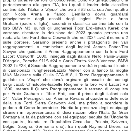
parteciperanno alla gara FIA, fra i quali il leader della classifica
continentale, l’italiano “
Zippo
” che avrà il #3 sulla sua Audi quattro
con Nicola Arena a fianco. L’emiliano dovrà guardarsi
principalmente dagli assalti degli inglesi Ernie e Anna
Graham (padre e figlia), secondi in classifica continentale con la
loro BMW M3, quindi gli ungheresi Tibor Erdi-Istvan Kerek che
vorranno riscattare la delusione del 2023 quando persero una
ruota alla loro Ford Sierra Cosworth che nel 2024 avrà il numero 2
sulle portiere. Saranno presenti anche i protagonisti dei vari
raggruppamenti, a cominciare dagli inglesi James Potter-Tim
Sawyer che guidano il Primo Raggruppamento con la loro Ford
Escort Cosworth 1600, inseguiti dagli italiani Nello Parisi-Giussy
D’Angelo, Porsche 911S #24 e Carlo Fiorito-Nicolò Ventoso, BMW
2002 Tii #28; il Secondo Raggruppamento vedrà in pedana il leader
di campionato l’unghereseLazslo Mekler con a fianco la moglie
Mikò Meklerne sulla Giulia GTA #18, il Terzo Raggruppamento è
guidato da “
Zippo
” che dovrà arginare gli assalto dei coniugi
belgi Jacob Christophe-Isabelle Reigner e la loro Ford Escort RS
1800, mentre il Quarto Raggruppamento è terreno di conquista
per Ernie Graham e Tibor Erdi, con il primo degli italiani solo
14°, Valter Pierangioli, con Arianna Ravano al quaderno delle note
della sua Ford Sierra Cosworth 4x4, ma primo a scendere la
pedana di Corso Imperatrice. Nutrita la presenza degli equipaggi
stranieri in rappresentanza di dieci nazioni oltre l’Italia (la Gran
Bretagna la fa da padrone con sei equipaggi seguita dall’Ungheria
con quattro, Irlanda tre, Repubblica Ceca due; Polonia, Svizzera,
Belgio, Spagna, Germania uno), fra i quali Raymond Breen, su
Subaru Legacy #38. Padre dello scomparso Craig Breen due volte