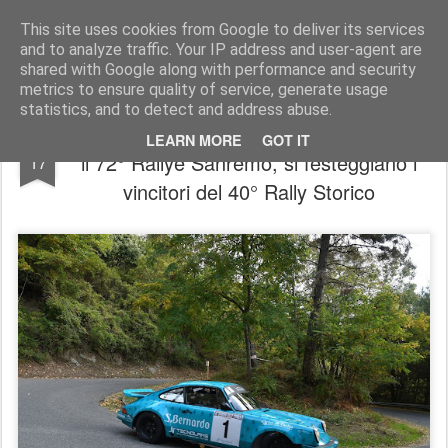
AutoMotoCorse.
Motorsport Random News 280912
This site uses cookies from Google to deliver its services
and to analyze traffic. Your IP address and user-agent are
shared with Google along with performance and security
metrics to ensure quality of service, generate usage
statistics, and to detect and address abuse.
Rallye Sanremo, sabato 18 ottobre: parte
OCT
LEARN MORE
GOT IT
il 72° Rallye Sanremo, si festeggiano i
17
vincitori del 40° Rally Storico