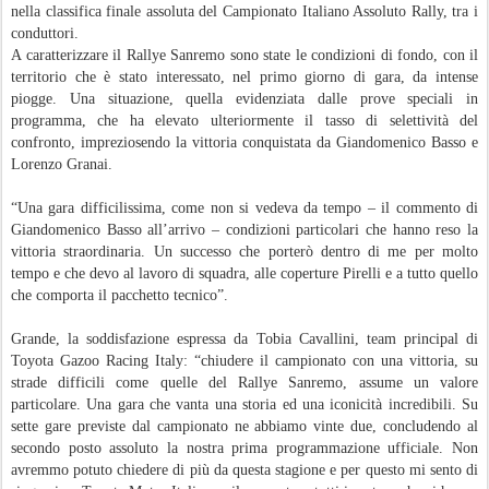
nella classifica finale assoluta del Campionato Italiano Assoluto Rally, tra i
conduttori.
A caratterizzare il Rallye Sanremo sono state le condizioni di fondo, con il
territorio che è stato interessato, nel primo giorno di gara, da intense
piogge. Una situazione, quella evidenziata dalle prove speciali in
programma, che ha elevato ulteriormente il tasso di selettività del
confronto, impreziosendo la vittoria conquistata da Giandomenico Basso e
Lorenzo Granai.
“Una gara difficilissima, come non si vedeva da tempo – il commento di
Giandomenico Basso all’arrivo – condizioni particolari che hanno reso la
vittoria straordinaria. Un successo che porterò dentro di me per molto
tempo e che devo al lavoro di squadra, alle coperture Pirelli e a tutto quello
che comporta il pacchetto tecnico”.
Grande, la soddisfazione espressa da Tobia Cavallini, team principal di
Toyota Gazoo Racing Italy: “chiudere il campionato con una vittoria, su
strade difficili come quelle del Rallye Sanremo, assume un valore
particolare. Una gara che vanta una storia ed una iconicità incredibili. Su
sette gare previste dal campionato ne abbiamo vinte due, concludendo al
secondo posto assoluto la nostra prima programmazione ufficiale. Non
avremmo potuto chiedere di più da questa stagione e per questo mi sento di