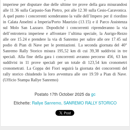
imperiese per disputare due delle ultime tre prove della gara misurandosi
alle 11.36 sulla Carpasio-San Pietro, poi alle 12.30 sulla Cesio-Caravonica.
A quel punto i concorrenti scenderanno la valle dell’Impero per il riordino
in Calata Anselmi a Imperia/Porto Maurizio (13.15) e il Parco Assistenza
sul Molo San Lazzaro. Dopodiché i concorrenti riprenderanno la via
dell’entroterra imperiese e affrontare l’ultima speciale, la Aurigo-Rezzo
alle ore 15.24 e prendere la via di Sanremo per salire alle ore 17.45 sul
podio di Pian di Nave per le premiazioni. La seconda giornata del 40°
Sanremo Rally Storico misura 195,52 km di cui 39,38 suddivisi in tre
speciali. Alla fine della gara i concorrenti avranno percorso 456, 63 km
suddivisi in 11 prove speciali per un totale di 123,54 km cronometri
cronometrati. La Coppa dei Fiori seguirà la giornata dei concorrenti del
rally storico chiudendo la loro avventura alle ore 19.59 a Pian di Nave.
(Ufficio Stampa Rallye Sanremo)
Postato
17th October 2025
da
gc
Etichette:
Rallye Sanremo
SANREMO RALLY STORICO