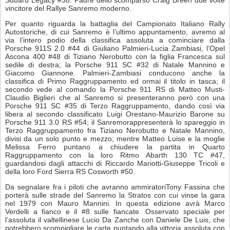
vincitore del Rallye Sanremo moderno.
Per quanto riguarda la battaglia del Campionato Italiano Rally
Autostoriche, di cui Sanremo è l’ultimo appuntamento, avremo al
via l’intero podio della classifica assoluta a cominciare dalla
Porsche 911S 2.0 #44 di Giuliano Palmieri-Lucia Zambiasi, l’Opel
Ascona 400 #48 di Tiziano Nerobutto con la figlia Francesca sul
sedile di destra; la Porsche 911 SC #32 di Natale Mannino e
Giacomo Giannone. Palmieri-Zambiasi conducono anche la
classifica di Primo Raggruppamento ed ormai il titolo in tasca; il
secondo vede al comando la Porsche 911 RS di Matteo Musti-
Claudio Biglieri che al Sanremo si presenteranno però con una
Porsche 911 SC #35 di Terzo Raggruppamento, dando così via
libera al secondo classificato Luigi Orestano-Maurizio Barone su
Porsche 911 3.0 RS #54; il Sanremorappresenterà lo spareggio in
Terzo Raggruppamento fra Tiziano Nerobutto e Natale Mannino,
divisi da un solo punto e mezzo; mentre Matteo Luise e la moglie
Melissa Ferro puntano a chiudere la partita in Quarto
Raggruppamento con la loro Ritmo Abarth 130 TC #47,
guardandosi dagli attacchi di Riccardo Mariotti-Giuseppe Tricoli e
della loro Ford Sierra RS Cosworth #50.
Da segnalare fra i piloti che avranno ammiratoriTony Fassina che
porterà sulle strade del Sanremo la Stratos con cui vinse la gara
nel 1979 con Mauro Mannini. In questa edizione avrà Marco
Verdelli a fianco e il #8 sulle fiancate. Osservato speciale per
l’assoluta il valtellinese Lucio Da Zanche con Daniele De Luis, che
potrebbero scompigliare le carte puntando alla vittoria assoluta con