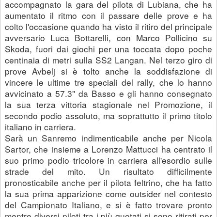
accompagnato la gara del pilota di Lubiana, che ha 
aumentato il ritmo con il passare delle prove e ha 
colto l'occasione quando ha visto il ritiro del principale 
avversario Luca Bottarelli, con Marco Pollicino su 
Skoda, fuori dai giochi per una toccata dopo poche 
centinaia di metri sulla SS2 Langan. Nel terzo giro di 
prove Avbelj si è tolto anche la soddisfazione di 
vincere le ultime tre speciali del rally, che lo hanno 
avvicinato a 57.3'' da Basso e gli hanno consegnato 
la sua terza vittoria stagionale nel Promozione, il 
secondo podio assoluto, ma soprattutto il primo titolo 
italiano in carriera.
Sarà un Sanremo indimenticabile anche per Nicola 
Sartor, che insieme a Lorenzo Mattucci ha centrato il 
suo primo podio tricolore in carriera all'esordio sulle 
strade del mito. Un risultato difficilmente 
pronosticabile anche per il pilota feltrino, che ha fatto 
la sua prima apparizione come outsider nel contesto 
del Campionato Italiano, e si è fatto trovare pronto 
mentre diversi piloti tra i più quotati si sono ritirati per 