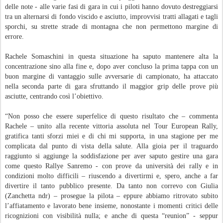
delle note - alle varie fasi di gara in cui i piloti hanno dovuto destreggiarsi
tra un alternarsi di fondo viscido e asciutto, improvvisi tratti allagati e tagli
sporchi, su strette strade di montagna che non permettono margine di
errore.
Rachele Somaschini in questa situazione ha saputo mantenere alta la
concentrazione sino alla fine e, dopo aver concluso la prima tappa con un
buon margine di vantaggio sulle avversarie di campionato, ha attaccato
nella seconda parte di gara sfruttando il maggior grip delle prove più
asciutte, centrando così l’obiettivo.
“Non posso che essere superfelice di questo risultato che – commenta
Rachele – unito alla recente vittoria assoluta nel Tour European Rally,
gratifica tanti sforzi miei e di chi mi supporta, in una stagione per me
complicata dal punto di vista della salute. Alla gioia per il traguardo
raggiunto si aggiunge la soddisfazione per aver saputo gestire una gara
come questo Rallye Sanremo - con prove da università dei rally e in
condizioni molto difficili – riuscendo a divertirmi e, spero, anche a far
divertire il tanto pubblico presente. Da tanto non correvo con Giulia
(Zanchetta ndr) – prosegue la pilota – eppure abbiamo ritrovato subito
l’affiatamento e lavorato bene insieme, nonostante i momenti critici delle
ricognizioni con visibilità nulla; e anche di questa “reunion” - seppur