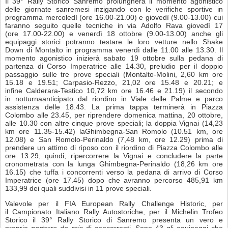
Il 39° Rally Storico Sanremo prolungherà il momento agonistico
delle giornate sanremesi inzigando con le verifiche sportive in
programma mercoledì (ore
16.00-21.00
) e giovedì (
9.00-13.00
) cui
faranno seguito quelle tecniche in via Adolfo Rava giovedì 17
(ore
17.00-22.00
) e
venerdì 18 ottobre
(
9.00-13.00
) anche gli
equipaggi storici potranno testare le loro vetture nello Shake
Down di Montalto in programma
venerdì dalle 11.00 alle 13.30
. Il
momento agonistico inizierà
sabato 19 ottobre
sulla pedana di
partenza di Corso Imperatrice
alle 14.30
, preludio per il doppio
passaggio sulle tre prove speciali (Montalto-Molini, 2,60 km ore
15.18 e 19.51; Carpasio-Rezzo, 21,02 ore 15.48 e 20.21; e
infine Calderara-Testico 10,72 km ore 16.46 e 21.19) il secondo
in notturnaanticipato dal riordino in Viale delle Palme e parco
assistenza delle 18.43. La prima tappa terminerà in Piazza
Colombo
alle 23.45
, per riprendere
domenica mattina
,
20 ottobre,
alle 10.30
con altre cinque prove speciali; la doppia Vignai (14,23
km ore
11.35-15.42
) laGhimbegna-San Romolo (10.51 km, ore
12.08) e San Romolo-Perinaldo (7,48 km, ore 12.29) prima di
prendere un attimo di riposo con il riordino di Piazza Colombo
alle
ore 13.29
; quindi, ripercorrere la Vignai e concludere la parte
cronometrata con la lunga Ghimbegna-Perinaldo (18,26 km ore
16.15) che tuffa i concorrenti verso la pedana di arrivo di Corso
Imperatrice (ore 17.45) dopo che avranno percorso 485,91 km
133,99 dei quali suddivisi in 11 prove speciali.
Valevole per il FIA European Rally Challenge Historic, per
il Campionato Italiano Rally Autostoriche, per il Michelin Trofeo
Storico il 39° Rally Storico di Sanremo presenta un vero e
proprio
parterre de rois
di concorrenti. Sono 43 gli equipaggi che