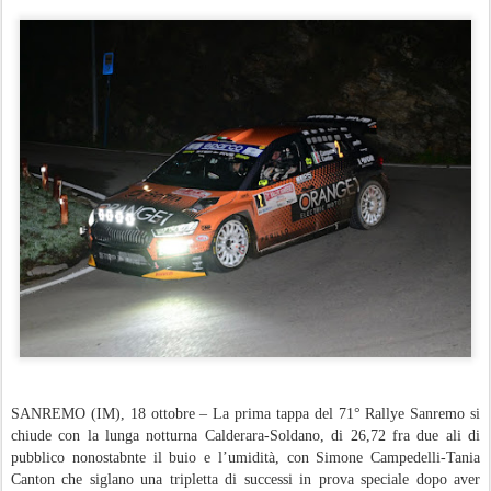
SANREMO (IM), 18 ottobre – La prima tappa del 71° Rallye Sanremo si
chiude con la lunga notturna Calderara-Soldano, di 26,72 fra due ali di
pubblico nonostabnte il buio e l’umidità, con Simone Campedelli-Tania
Canton che siglano una tripletta di successi in prova speciale dopo aver