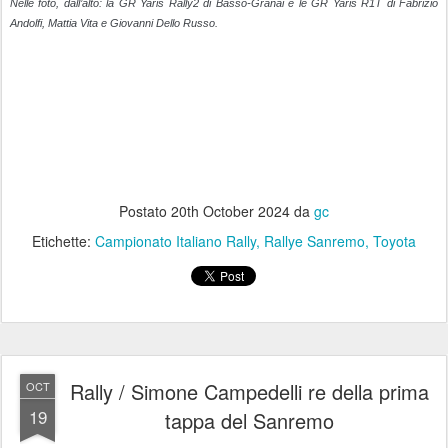
Nelle foto, dall’alto: la GR Yaris Rally2 di Basso-Granai e le GR Yaris R1T di Fabrizio
Andolfi, Mattia Vita e Giovanni Dello Russo.
Postato
20th October 2024
da
gc
Etichette:
Campionato Italiano Rally
Rallye Sanremo
Toyota
Rally / Simone Campedelli re della prima
OCT
19
tappa del Sanremo