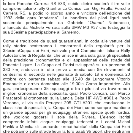
la loro Porsche
Carrera RS #33
; subito dietro scatterà il tre volte
campione italiano rally Gianfranco Cunico, con Gigi Pirollo, Porsche
Carrera RS, a podio lo scorso anno e vincitore dell’edizione del
1993 della gara “moderna”. La bandiera dei piloti liguri sarà
sostenuta principalmente da Gabriele “
Odeon
” Noberasco,
affiancato da Michele Ferrara sulla BMW M3 #37 che festeggia la
sua 25esima partecipazione al Sanremo.
Come è tradizione da quasi quarant’anni, in coda alle vetture del
rally storico scatteranno i concorrenti della regolarità per la
38esimaCoppa dei Fiori, valevole per il Campionato Italiano Rally
Autostoriche di Regolarità, che unisce in una sola gara gli specialisti
della precisione cronometrica e gli appassionati delle strade del
Ponente Ligure. La Coppa dei Fiorisi svilupperà su un percorso di
330 km, suddiviso in otto prove a media con 95 rilevamenti al
centesimo di secondo nelle giornate di
sabato 19
e
domenica 20
ottobre
con partenza
sabato alle 15.40
da Lungomare Vittorio
Emanuele e arrivo
domenica alle 19.00
in Corso Imperatrice. Alla
gara parteciperanno 35 equipaggi e fra i piloti al via troveremo i
migliori cronoman della specialità, quali Paolo Concari, con Marco
Frascaroli ai cronometri sulla Lancia Delta HF 4WD #301 e Paolo
Verdona, al via sulla Peugeot 205 GTI #201 che conducono le
classifiche di specialità, la Coppa dei Fiori, come sempre mantiene
un grande appeal per gli equipaggi stranieri, specie quelli nordici,
che vogliono godersi il sole della Riviera. L’elenco iscritti
comprende infatti cinque equipaggi tedeschi e i cechi Michal
Pavlik e Monika di Leonardo, ormai habitué della Coppa dei Fiori
che potranno sulle strade liguri la loro Saab 96 Sport che negli anni