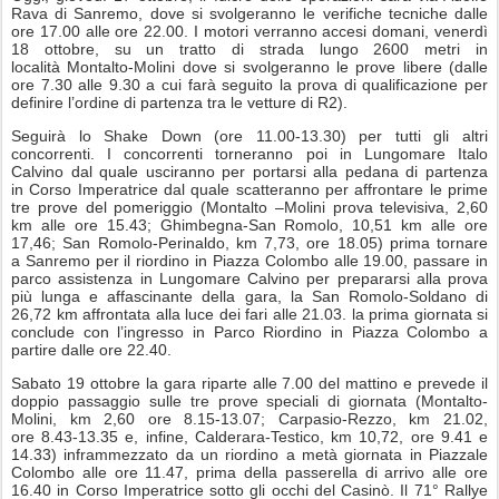
Rava di Sanremo, dove si svolgeranno le verifiche tecniche dalle
ore 17.00
alle ore 22.00
. I motori verranno accesi domani,
venerdì
18 ottobre
, su un tratto di strada lungo 2600 metri in
località Montalto-Molini dove si svolgeranno le prove libere (dalle
ore 7.30
alle 9.30
a cui farà seguito la prova di qualificazione per
definire l’ordine di partenza tra le vetture di R2).
Seguirà lo Shake Down (ore
11.00-13.30
) per tutti gli altri
concorrenti. I concorrenti torneranno poi in Lungomare Italo
Calvino dal quale usciranno per portarsi alla pedana di partenza
in Corso Imperatrice dal quale scatteranno per affrontare le prime
tre prove del pomeriggio (Montalto –Molini prova televisiva, 2,60
km
alle ore 15.43
; Ghimbegna-San Romolo, 10,51 km alle ore
17,46; San Romolo-Perinaldo, km 7,73, ore 18.05) prima tornare
a Sanremo per il riordino in Piazza Colombo
alle 19.00
, passare in
parco assistenza in Lungomare Calvino per prepararsi alla prova
più lunga e affascinante della gara, la San Romolo-Soldano di
26,72 km affrontata alla luce dei fari
alle 21.03
. la prima giornata si
conclude con l’ingresso in Parco Riordino in Piazza Colombo a
partire dalle ore 22.40.
Sabato 19 ottobre
la gara riparte
alle 7.00 del mattino
e prevede il
doppio passaggio sulle tre prove speciali di giornata (Montalto-
Molini, km 2,60 ore
8.15-13.07
; Carpasio-Rezzo, km 21.02,
ore
8.43-13.35
e, infine, Calderara-Testico, km 10,72, ore 9.41 e
14.33) inframmezzato da un riordino a metà giornata in Piazzale
Colombo
alle ore 11.47
, prima della passerella di arrivo
alle ore
16.40
in Corso Imperatrice sotto gli occhi del Casinò. Il 71° Rallye