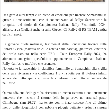
Una gara d’altri tempi e un pieno di emozioni per Rachele Somaschini in
queste ultime settimane, che si concretizzano al Rallye Sanremocon la
conquista del titolo di Campionessa Italiana Rally Femminile 2024,
affiancata da Giulia Zanchetta sulla Citroen C3 Rally2 di RS TEAM gestita
da FPF Sport.
La giovane pilota milanese, testimonial della Fondazione Ricerca sulla
Fibrosi Cistica (malattia da cui è affetta dalla nascita), già fresca vincitrice
del titolo assoluto nella serie TER - Tour European Rally 2024, ha
affrontato con grinta quest’ultimo appuntamento di Campionato Italiano
Rally, dall’esito tutt’altro che scontato.
Nonostante la leadership in classifica femminile di Somaschini alla vigilia
della gara rivierasca - a coefficiente 1,5 - la lotta per il titoloera infatti
ancora del tutto aperta e, viste le condizioni, del tutto imponderabile
nell’esito.
Questa edizione della gara ha riservato un meteo estremo e continuamente
mutevole che, insieme al ritorno della lunga prova notturna sul passo
Ghimbegna (km 26,72), ha tenuto con il fiato sospeso fino all’ultimo
metro: dalle ricognizioni con nebbia e pioggia battente - ardua la stesura