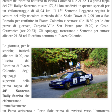
entrare nel riordino notturno in Piazza Colombo alle 21.52. La prima tappa
del 72° Rallye Sanremo misura 172,31 km suddivisi in quattro speciali per
un chilometraggio di 41,94 km. Il 15° Sanremo Leggenda seguirà le
vetture del rally tricolore iniziando dallo Shake Down di 2,99 km a San
Romolo per confluire in Piazza Colombo e scattare alle 18.30 per le due
prove di giornata, Carpasio-Ville San Pietro (ore 19.29) e Cesio-
Caravonica (ore 20.23). Gli equipaggi torneranno a Sanremo per entrare
alle ore 21.58 nel Riordino notturno di Piazza Colombo.
La giornata, per le
storiche, inizierà
alle ore 10.00, con
l’uscita dal
Riordino di Piazza
Colombo degli
equipaggi
superstiti della
prima tappa del
40° Sanremo
Rally Storico
che
effettueranno
immediatamente
un Parco assistenza a Porto Sole prima di avviarsi verso l’entroterra