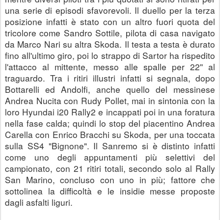
una serie di episodi sfavorevoli. Il duello per la terza 
posizione infatti è stato con un altro fuori quota del 
tricolore come Sandro Sottile, pilota di casa navigato 
da Marco Nari su altra Skoda. Il testa a testa è durato 
fino all'ultimo giro, poi lo strappo di Sartor ha rispedito 
l'attacco al mittente, messo alle spalle per 22'' al 
traguardo. Tra i ritiri illustri infatti si segnala, dopo 
Bottarelli ed Andolfi, anche quello del messinese 
Andrea Nucita con Rudy Pollet, mai in sintonia con la 
loro Hyundai i20 Rally2 e incappati poi in una foratura 
nella fase calda; quindi lo stop del piacentino Andrea 
Carella con Enrico Bracchi su Skoda, per una toccata 
sulla SS4 "Bignone". Il Sanremo si è distinto infatti 
come uno degli appuntamenti più selettivi del 
campionato, con 21 ritiri totali, secondo solo al Rally 
San Marino, concluso con uno in più; fattore che 
sottolinea la difficoltà e le insidie messe proposte 
dagli asfalti liguri.