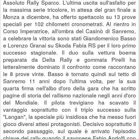
Assoluto Rally Sparco. L'ultima uscita sull'asfalto per 
la massima serie tricolore, in attesa del gran finale a 
Monza a dicembre, ha offerto spettacolo su 13 prove 
speciali per 102 chilometri cronometrati. Al rientro in 
Corso Imperatrice, all'ombra del Casinò di Sanremo, 
a celebrare la vittoria sono stati Giandomenico Basso 
e Lorenzo Granai su Skoda Fabia RS per il loro primo 
successo stagionale. Il duo sulla vettura boema 
preparata da Delta Rally e gommata Pirelli ha 
letteralmente dominato il confronto come raccontano 
le 8 prove vinte. Basso è tornato quindi sul tetto di 
Sanremo 11 anni dopo l'ultima volta, per la sua 
quarta firma nell'albo d'oro della gara che ha scritto 
pagine di storia del rallismo nazionale negli anni d'oro 
del Mondiale. Il pilota trevigiano ha scavato il 
vantaggio soprattutto con il triplo successo sulla 
"Langan", la speciale più insidiosa che ha messo fuori 
gioco diversi attesi protagonisti. Decisivo soprattutto il 
secondo passaggio, sul quale è arrivato l'episodio 
chiave del rally quando il savonese Fabio Andolfi con 