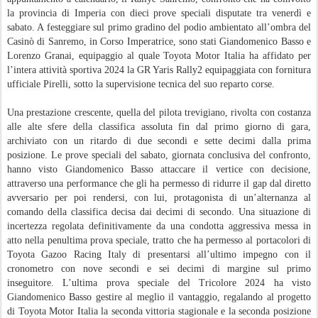
la provincia di Imperia con dieci prove speciali disputate tra venerdì e
sabato. A festeggiare sul primo gradino del podio ambientato all’ombra del
Casinò di Sanremo, in Corso Imperatrice, sono stati Giandomenico Basso e
Lorenzo Granai, equipaggio al quale Toyota Motor Italia ha affidato per
l’intera attività sportiva 2024 la GR Yaris Rally2 equipaggiata con fornitura
ufficiale Pirelli, sotto la supervisione tecnica del suo reparto corse.
Una prestazione crescente, quella del pilota trevigiano, rivolta con costanza
alle alte sfere della classifica assoluta fin dal primo giorno di gara,
archiviato con un ritardo di due secondi e sette decimi dalla prima
posizione. Le prove speciali del sabato, giornata conclusiva del confronto,
hanno visto Giandomenico Basso attaccare il vertice con decisione,
attraverso una performance che gli ha permesso di ridurre il gap dal diretto
avversario per poi rendersi, con lui, protagonista di un’alternanza al
comando della classifica decisa dai decimi di secondo. Una situazione di
incertezza regolata definitivamente da una condotta aggressiva messa in
atto nella penultima prova speciale, tratto che ha permesso al portacolori di
Toyota Gazoo Racing Italy di presentarsi all’ultimo impegno con il
cronometro con nove secondi e sei decimi di margine sul primo
inseguitore. L’ultima prova speciale del Tricolore 2024 ha visto
Giandomenico Basso gestire al meglio il vantaggio, regalando al progetto
di Toyota Motor Italia la seconda vittoria stagionale e la seconda posizione