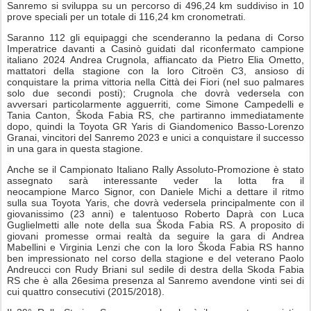
Sanremo si sviluppa su un percorso di 496,24 km suddiviso in 10
prove speciali per un totale di 116,24 km cronometrati.
Saranno 112 gli equipaggi che scenderanno la pedana di Corso
Imperatrice davanti a Casinò guidati dal riconfermato campione
italiano 2024 Andrea Crugnola, affiancato da Pietro Elia Ometto,
mattatori della stagione con la loro Citroën C3, ansioso di
conquistare la prima vittoria nella Città dei Fiori (nel suo palmares
solo due secondi posti); Crugnola che dovrà vedersela con
avversari particolarmente agguerriti, come Simone Campedelli e
Tania Canton, Škoda Fabia RS, che partiranno immediatamente
dopo, quindi la Toyota GR Yaris di Giandomenico Basso-Lorenzo
Granai, vincitori del Sanremo 2023 e unici a conquistare il successo
in una gara in questa stagione.
Anche se il Campionato Italiano Rally Assoluto-Promozione è stato
assegnato sarà interessante veder la lotta fra il
neocampione Marco Signor, con Daniele Michi a dettare il ritmo
sulla sua Toyota Yaris, che dovrà vedersela principalmente con il
giovanissimo (23 anni) e talentuoso Roberto Daprà con Luca
Guglielmetti alle note della sua Škoda Fabia RS. A proposito di
giovani promesse ormai realtà da seguire la gara di Andrea
Mabellini e Virginia Lenzi che con la loro Škoda Fabia RS hanno
ben impressionato nel corso della stagione e del veterano Paolo
Andreucci con Rudy Briani sul sedile di destra della Skoda Fabia
RS che è alla 26esima presenza al Sanremo avendone vinti sei di
cui quattro consecutivi (2015/2018).