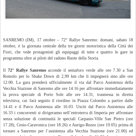
SANREMO (IM), 17 ottobre – 72° Rallye Sanremo: domani, sabato 18
ottobre, è la giornata centrale della tre giorni motoristica della Città dei
Fiori, che vede protagonisti gli equipaggi di tutte e quattro le gare in
programma oltre ai piloti del raduno Ruote della Storia.
Il
72° Rallye Sanremo
accende il semaforo verde alle ore 7.30 a San
Romolo per lo Shake Down di 2,99 km che li impegnerà sino alle ore
12.00. La gara prenderà ufficialmente il via dal Parco Assistenza della
Vecchia Stazione di Sanremo alle ore 14.16 per affrontare immediatamente
la prova speciale di Porto Sole alle ore 14.31, trasmessa in diretta
televisiva; cui farà seguito il riordino in Piazza Colombo a partire dalle
14.41 e il Parco Assistenza alle 16.03. Usciti dal Parco Assistenza alle
16.33 i concorrenti si dirigeranno nell’entroterra di Imperia per affrontare
senza soluzione di continuità le speciali Carpasio-Ville San Pietro (ore
17.28), Cesio-Caravonica (ore 18.26) e Aurigo-Rezzo (ore 19.05) prima di
tornare a Sanremo per l’assistenza alla Vecchia Stazione (ore 21.00) ed