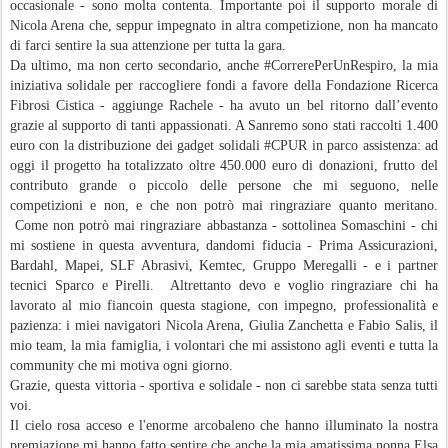
occasionale - sono molta contenta. Importante poi il supporto morale di
Nicola Arena che, seppur impegnato in altra competizione, non ha mancato
di farci sentire la sua attenzione per tutta la gara.
Da ultimo, ma non certo secondario, anche #CorrerePerUnRespiro, la mia
iniziativa solidale per raccogliere fondi a favore della Fondazione Ricerca
Fibrosi Cistica - aggiunge Rachele - ha avuto un bel ritorno dall’evento
grazie al supporto di tanti appassionati. A Sanremo sono stati raccolti 1.400
euro con la distribuzione dei gadget solidali #CPUR in parco assistenza: ad
oggi il progetto ha totalizzato oltre 450.000 euro di donazioni, frutto del
contributo grande o piccolo delle persone che mi seguono, nelle
competizioni e non, e che non potrò mai ringraziare quanto meritano.
Come non potrò mai ringraziare abbastanza - sottolinea Somaschini - chi
mi sostiene in questa avventura, dandomi fiducia - Prima Assicurazioni,
Bardahl, Mapei, SLF Abrasivi, Kemtec, Gruppo Meregalli - e i partner
tecnici Sparco e Pirelli. Altrettanto devo e voglio ringraziare chi ha
lavorato al mio fiancoin questa stagione, con impegno, professionalità e
pazienza: i miei navigatori Nicola Arena, Giulia Zanchetta e Fabio Salis, il
mio team, la mia famiglia, i volontari che mi assistono agli eventi e tutta la
community che mi motiva ogni giorno.
Grazie, questa vittoria - sportiva e solidale - non ci sarebbe stata senza tutti
voi.
Il cielo rosa acceso e l'enorme arcobaleno che hanno illuminato la nostra
premiazione mi hanno fatto sentire che anche la mia amatissima nonna Elsa