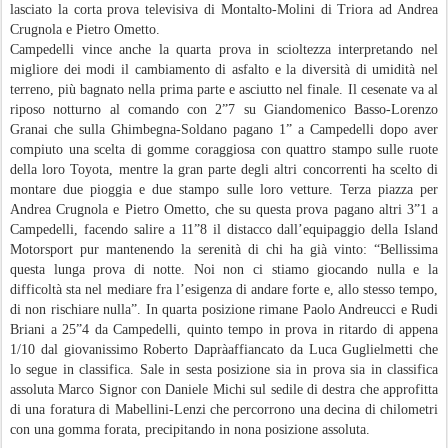
lasciato la corta prova televisiva di Montalto-Molini di Triora ad Andrea
Crugnola e Pietro Ometto.
Campedelli vince anche la quarta prova in scioltezza interpretando nel
migliore dei modi il cambiamento di asfalto e la diversità di umidità nel
terreno, più bagnato nella prima parte e asciutto nel finale. Il cesenate va al
riposo notturno al comando con 2”7 su Giandomenico Basso-Lorenzo
Granai che sulla Ghimbegna-Soldano pagano 1” a Campedelli dopo aver
compiuto una scelta di gomme coraggiosa con quattro stampo sulle ruote
della loro Toyota, mentre la gran parte degli altri concorrenti ha scelto di
montare due pioggia e due stampo sulle loro vetture. Terza piazza per
Andrea Crugnola e Pietro Ometto, che su questa prova pagano altri 3”1 a
Campedelli, facendo salire a 11”8 il distacco dall’equipaggio della Island
Motorsport pur mantenendo la serenità di chi ha già vinto: “Bellissima
questa lunga prova di notte. Noi non ci stiamo giocando nulla e la
difficoltà sta nel mediare fra l’esigenza di andare forte e, allo stesso tempo,
di non rischiare nulla”. In quarta posizione rimane Paolo Andreucci e Rudi
Briani a 25”4 da Campedelli, quinto tempo in prova in ritardo di appena
1/10 dal giovanissimo Roberto Dapràaffiancato da Luca Guglielmetti che
lo segue in classifica. Sale in sesta posizione sia in prova sia in classifica
assoluta Marco Signor con Daniele Michi sul sedile di destra che approfitta
di una foratura di Mabellini-Lenzi che percorrono una decina di chilometri
con una gomma forata, precipitando in nona posizione assoluta.