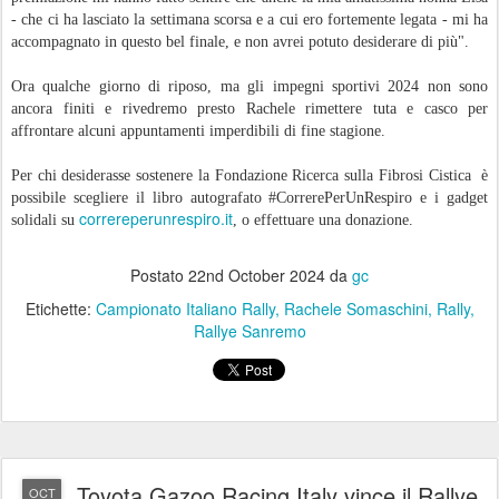
- che ci ha lasciato la settimana scorsa e a cui ero fortemente legata - mi ha
accompagnato in questo bel finale, e non avrei potuto desiderare di più".
Ora qualche giorno di riposo, ma gli impegni sportivi 2024 non sono
ancora finiti e rivedremo presto Rachele rimettere tuta e casco per
affrontare alcuni appuntamenti imperdibili di fine stagione.
Per chi desiderasse sostenere la
Fondazione Ricerca sulla Fibrosi Cistica
è
possibile scegliere il libro autografato #CorrerePerUnRespiro e i gadget
correreperunrespiro.it
solidali su
, o effettuare una donazione.
Postato
22nd October 2024
da
gc
Etichette:
Campionato Italiano Rally
Rachele Somaschini
Rally
Rallye Sanremo
Toyota Gazoo Racing Italy vince il Rallye
OCT