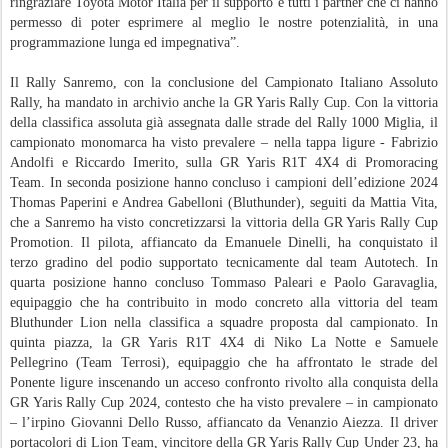
ringraziare Toyota Motor Italia per il supporto e tutti i partner che ci hanno
permesso di poter esprimere al meglio le nostre potenzialità, in una
programmazione lunga ed impegnativa”.
Il Rally Sanremo, con la conclusione del Campionato Italiano Assoluto
Rally, ha mandato in archivio anche la GR Yaris Rally Cup. Con la vittoria
della classifica assoluta già assegnata dalle strade del Rally 1000 Miglia, il
campionato monomarca ha visto prevalere – nella tappa ligure - Fabrizio
Andolfi e Riccardo Imerito, sulla GR Yaris R1T 4X4 di Promoracing
Team. In seconda posizione hanno concluso i campioni dell’edizione 2024
Thomas Paperini e Andrea Gabelloni (Bluthunder), seguiti da Mattia Vita,
che a Sanremo ha visto concretizzarsi la vittoria della GR Yaris Rally Cup
Promotion. Il pilota, affiancato da Emanuele Dinelli, ha conquistato il
terzo gradino del podio supportato tecnicamente dal team Autotech. In
quarta posizione hanno concluso Tommaso Paleari e Paolo Garavaglia,
equipaggio che ha contribuito in modo concreto alla vittoria del team
Bluthunder Lion nella classifica a squadre proposta dal campionato. In
quinta piazza, la GR Yaris R1T 4X4 di Niko La Notte e Samuele
Pellegrino (Team Terrosi), equipaggio che ha affrontato le strade del
Ponente ligure inscenando un acceso confronto rivolto alla conquista della
GR Yaris Rally Cup 2024, contesto che ha visto prevalere – in campionato
– l’irpino Giovanni Dello Russo, affiancato da Venanzio Aiezza. Il driver
portacolori di Lion Team, vincitore della GR Yaris Rally Cup Under 23, ha