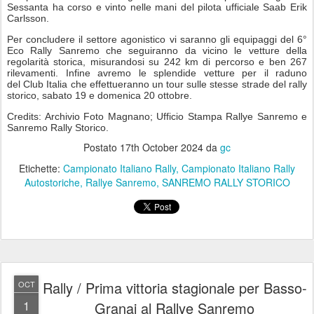
Sessanta ha corso e vinto nelle mani del pilota ufficiale Saab Erik
Carlsson.
Per concludere il settore agonistico vi saranno gli equipaggi del 6°
Eco Rally Sanremo che seguiranno da vicino le vetture della
regolarità storica, misurandosi su 242 km di percorso e ben 267
rilevamenti. Infine avremo le splendide vetture per il raduno
del Club Italia che effettueranno un tour sulle stesse strade del rally
storico,
sabato 19
e
domenica 20 ottobre
.
Credits: Archivio Foto Magnano; Ufficio Stampa
Rallye Sanremo e
Sanremo Rally Storico.
Postato
17th October 2024
da
gc
Etichette:
Campionato Italiano Rally
Campionato Italiano Rally
Autostoriche
Rallye Sanremo
SANREMO RALLY STORICO
Rally / Prima vittoria stagionale per Basso-
OCT
1
Granai al Rallye Sanremo