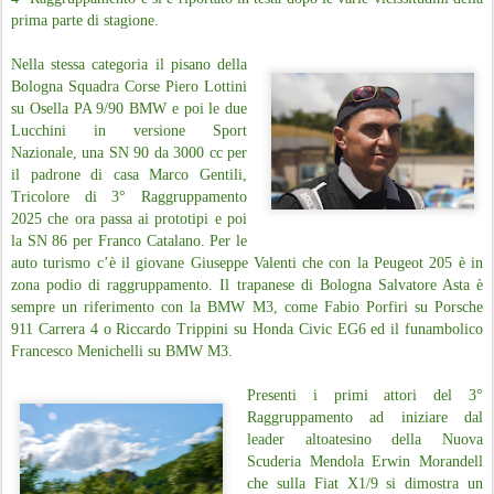
prima parte di stagione.
Nella stessa categoria il pisano della
Bologna Squadra Corse Piero Lottini
su Osella PA 9/90 BMW e poi le due
Lucchini in versione Sport
Nazionale, una SN 90 da 3000 cc per
il padrone di casa Marco Gentili,
Tricolore di 3° Raggruppamento
2025 che ora passa ai prototipi e poi
la SN 86 per Franco Catalano. Per le
auto turismo c’è il giovane Giuseppe Valenti che con la Peugeot 205 è in
zona podio di raggruppamento. Il trapanese di Bologna Salvatore Asta è
sempre un riferimento con la BMW M3, come Fabio Porfiri su Porsche
911 Carrera 4 o Riccardo Trippini su Honda Civic EG6 ed il funambolico
Francesco Menichelli su BMW M3.
Presenti i primi attori del 3°
Raggruppamento ad iniziare dal
leader altoatesino della Nuova
Scuderia Mendola Erwin Morandell
che sulla Fiat X1/9 si dimostra un