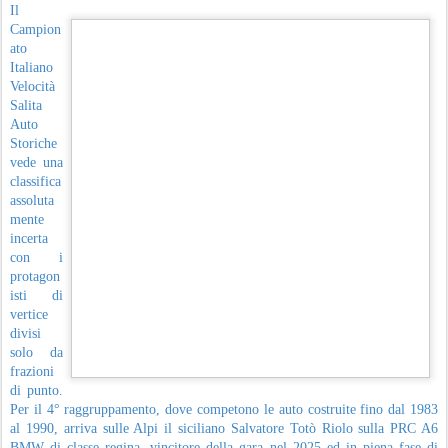
Il
Campion
ato
Italiano
Velocità
Salita
Auto
Storiche
vede una
classifica
assoluta
mente
incerta
con i
protagon
isti di
vertice
divisi
solo da
frazioni
di punto.
Per il 4° raggruppamento, dove competono le auto costruite fino dal 1983
al 1990, arriva sulle Alpi il siciliano Salvatore Totò Riolo sulla PRC A6
BMW di classe regina, vincitore della gara nel 2025 ed in piena fase di