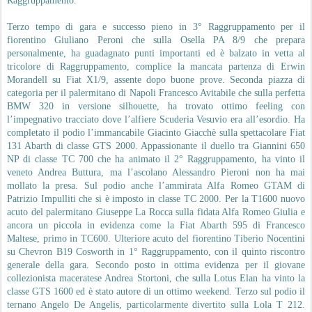
Raggruppamento.
Terzo tempo di gara e successo pieno in 3° Raggruppamento per il
fiorentino Giuliano Peroni che sulla Osella PA 8/9 che prepara
personalmente, ha guadagnato punti importanti ed è balzato in vetta al
tricolore di Raggruppamento, complice la mancata partenza di Erwin
Morandell su Fiat X1/9, assente dopo buone prove. Seconda piazza di
categoria per il palermitano di Napoli Francesco Avitabile che sulla perfetta
BMW 320 in versione silhouette, ha trovato ottimo feeling con
l’impegnativo tracciato dove l’alfiere Scuderia Vesuvio era all’esordio. Ha
completato il podio l’immancabile Giacinto Giacchè sulla spettacolare Fiat
131 Abarth di classe GTS 2000. Appassionante il duello tra Giannini 650
NP di classe TC 700 che ha animato il 2° Raggruppamento, ha vinto il
veneto Andrea Buttura, ma l’ascolano Alessandro Pieroni non ha mai
mollato la presa. Sul podio anche l’ammirata Alfa Romeo GTAM di
Patrizio Impulliti che si è imposto in classe TC 2000. Per la T1600 nuovo
acuto del palermitano Giuseppe La Rocca sulla fidata Alfa Romeo Giulia e
ancora un piccola in evidenza come la Fiat Abarth 595 di Francesco
Maltese, primo in TC600. Ulteriore acuto del fiorentino Tiberio Nocentini
su Chevron B19 Cosworth in 1° Raggruppamento, con il quinto riscontro
generale della gara. Secondo posto in ottima evidenza per il giovane
collezionista maceratese Andrea Stortoni, che sulla Lotus Elan ha vinto la
classe GTS 1600 ed è stato autore di un ottimo weekend. Terzo sul podio il
ternano Angelo De Angelis, particolarmente divertito sulla Lola T 212.