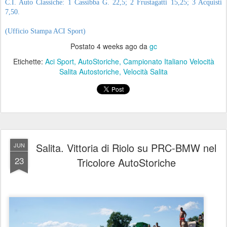
C.I. Auto Classiche: 1 Cassibba G. 22,5; 2 Frustagatti 15,25; 3 Acquisti
7,50.
(Ufficio Stampa ACI Sport)
Postato
4 weeks ago
da
gc
Etichette:
Aci Sport
AutoStoriche
Campionato Italiano Velocità
Salita Autostoriche
Velocità Salita
Salita. Vittoria di Riolo su PRC-BMW nel
JUN
23
Tricolore AutoStoriche