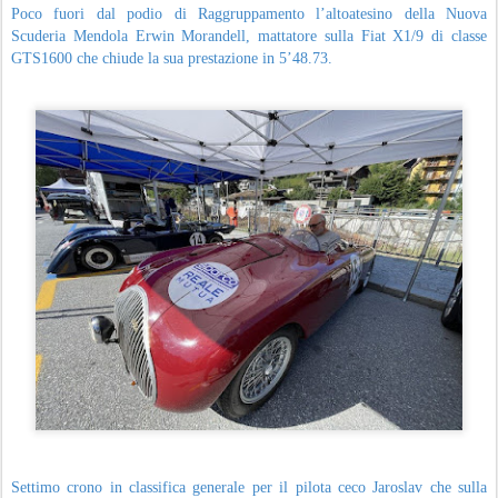
Poco fuori dal podio di Raggruppamento l’altoatesino della Nuova
Scuderia Mendola Erwin Morandell, mattatore sulla Fiat X1/9 di classe
GTS1600 che chiude la sua prestazione in 5’48.73.
Settimo crono in classifica generale per il pilota ceco Jaroslav che sulla