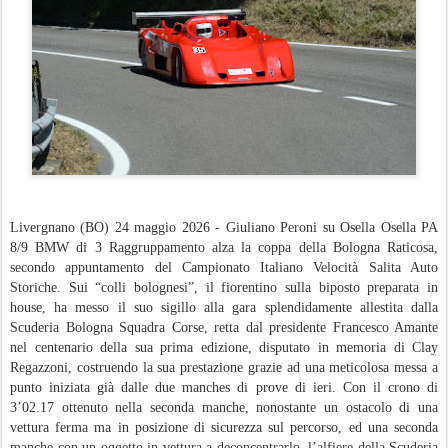
Livergnano (BO) 24 maggio 2026 - Giuliano Peroni su Osella Osella PA
8/9 BMW di 3 Raggruppamento alza la coppa della Bologna Raticosa,
secondo appuntamento del Campionato Italiano Velocità Salita Auto
Storiche. Sui “colli bolognesi”, il fiorentino sulla biposto preparata in
house, ha messo il suo sigillo alla gara splendidamente allestita dalla
Scuderia Bologna Squadra Corse, retta dal presidente Francesco Amante
nel centenario della sua prima edizione, disputato in memoria di Clay
Regazzoni, costruendo la sua prestazione grazie ad una meticolosa messa a
punto iniziata già dalle due manches di prove di ieri. Con il crono di
3’02.17 ottenuto nella seconda manche, nonostante un ostacolo di una
vettura ferma ma in posizione di sicurezza sul percorso, ed una seconda
manche con un oggetto in vettura a deconcentrarlo, l’alfiere della Scuderia