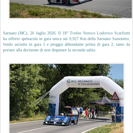
Sarnano (MC), 26 luglio 2026. Il 18° Trofeo Storico Lodovico Scarfiotti
ha offerto spettacolo in gara unica sui 9,927 Km della Sarnano Sassotetto,
fondo asciutto in gara 1 e pioggia abbondante prima di gara 2, tanto da
portare alla decisione di non disputare la seconda salita.