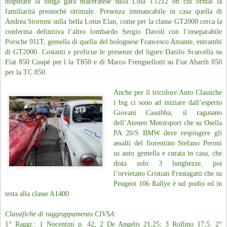
disputare la lunga gara maceratese sulla Lola T1212 on cui ormai la
familiarità pressoché ottimale. Presenza immancabile in casa quella di
Andrea Stortoni sulla bella Lotus Elan, come per la classe GT2000 cerca la
conferma definitiva l’altro lombardo Sergio Davoli con l’inseparabile
Porsche 911T, gemella di quella del bolognese Francesco Amante, entrambi
di GT2000. Costanti e proficue le presenze del ligure Danilo Scarcella su
Fiat 850 Coupè per l la T850 e di Marco Frenguellotti su Fiat Abarth 850
per la TC 850.
Anche per il tricolore Auto Classiche
i big ci sono ad iniziare dall’esperto
Giovani Cassibba, il ragusano
dell’Ateneo Motorsport che su Osella
PA 20/S BMW deve respingere gli
assalti del fiorentino Stefano Peroni
su auto gemella e curata in casa, che
dista solo 3 lunghezze, poi
l’orvietano Cristian Frustagatti che su
Peugeot 106 Rallye è sul podio ed in
testa alla classe A1400.
Classifiche di raggruppamento CIVSA:
1° Raggr.: 1 Nocentini p. 42; 2 De Angelis 21,25; 3 Rollino 17,5. 2°