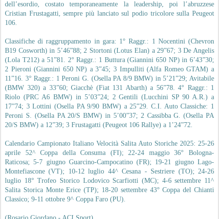
dell’esordio, costato temporaneamente la leadership, poi l’abruzzese
Cristian Frustagatti, sempre più lanciato sul podio tricolore sulla Peugeot
106.
Classifiche di raggruppamento in gara: 1° Raggr.: 1 Nocentini (Chevron
B19 Cosworth) in 5’46”88; 2 Stortoni (Lotus Elan) a 29”67; 3 De Angelis
(Lola T212) a 51”81. 2° Raggr.: 1 Buttura (Giannini 650 NP) in 6’43”30;
2 Pieroni (Giannini 650 NP) a 3”45; 3 Impulliti (Alfa Romeo GTAM) a
11”16. 3° Raggr.: 1 Peroni G. (Osella PA 8/9 BMW) in 5’21”29; Avitabile
(BMW 320) a 33”60; Giacchè (Fiat 131 Abarth) a 56”78. 4° Raggr.: 1
Riolo (PRC A6 BMW) in 5’03”24; 2 Gentili (Lucchini SP 90 A.R.) a
17”74; 3 Lottini (Osella PA 9/90 BMW) a 25”29. C.I. Auto Classiche: 1
Peroni S. (Osella PA 20/S BMW) in 5’00”37; 2 Cassibba G. (Osella PA
20/S BMW) a 12”39; 3 Frustagatti (Peugeot 106 Rallye) a 1’24”72.
Calendario Campionato Italiano Velocità Salita Auto Storiche 2025: 25-26
aprile 52^ Coppa della Consuma (FI); 22-24 maggio 36° Bologna-
Raticosa; 5-7 giugno Guarcino-Campocatino (FR); 19-21 giugno Lago-
Montefiascone (VT); 10-12 luglio 44^ Cesana - Sestriere (TO); 24-26
luglio 18° Trofeo Storico Lodovico Scarfiotti (MC); 4-6 settembre 11^
Salita Storica Monte Erice (TP); 18-20 settembre 43° Coppa del Chianti
Classico; 9-11 ottobre 9^ Coppa Faro (PU).
(Rosario Giordano - ACI Sport)