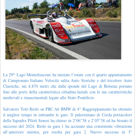
La 29^ Lago Montefiascone ha iniziato l’estate con il quarto appuntamento
di Campionato Italiano Velocità salita Auto Storiche e del tricolore Auto
Classiche, sui 4.870 metri che dalle sponde del Lago di Bolsena portano
fino alle porte della caratteristica cittadina laziale con le sue caratteristiche
medievali e rinascimentali legate allo Stato Pontificio.
Salvatore Totò Riolo su PRC A6 BMW di 4° Raggruppamento ha ottenuto
il miglior tempo in entrambe le gare. Il palermitano di Cerda portacolori
della Squadra Piloti Senesi ha chiuso in 2’06”38 e 2’05”38 ed ha bissato il
successo del 2024. Riolo in gara 1 ha accusato una consistente vibrazione
all’anteriore sinistra, poi risolta per gara 2. Nuovo successo in 3°