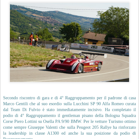
Secondo riscontro di gara e di 4° Raggruppamento per il padrone di casa
Marco Gentili che al suo esordio sulla Lucchini SP 90 Alfa Romeo curata
dal Team Di Fulvio è stato immediatamente incisivo. Ha completato il
podio di 4° Raggruppamento il gentleman pisano della Bologna Squadra
Corse Piero Lottini su Osella PA 9/90 BMW. Per le vetture Turismo ottimo
come sempre Giuseppe Valenti che sulla Peugeot 205 Rallye ha rinforzato
la leadership in classe A1300 ed anche la sua posizione da podio di