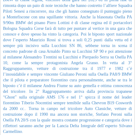
rimonta dopo un paio di noie tecniche che hanno costretto l’alfiere Squadra
Piloti Senesi a rincorrere, ma che gli hanno consegnato il punteggio pieno
a Montefiscone con una squillante vittoria. Anche la blasonata Osella PA
9/90m BMW del pisano Piero Lottini è di classe regina ed il portacolori
Bologna Squadra Corse farà di tutto per puntare al vertice in una gara che
conosce e dove spesso ha vinto la categoria. Poi le biposto sport nazionale
dove l’esperto Maurizio Rossi si trova a soli 0,25 punti dalla vetta ed è
sempre più incisivo sulla Lucchini SN 86, sebbene torna in scena il
concreto padrone di casa Arnaldo Pinto su Lucchini SP 90 e poi attenzione
al milanese Alessandro Trentini su Lucchini e Pierpaolo Serra su Osella PA
10, come la sempre protagonista Angela Grasso. In vetta al 3°
Raggruppamento, vetture di costruzione tra il 1977 e 1982 c’è
l’inossidabile e sempre vincente Giuliano Peroni sulla Osella PA8/9 BMW
che il pilota e preparatore fiorentino cura personalmente, anche se tra le
biposto c’è il milanese Andrea Fiume su auto gemella e ottima conoscenza
del tricolore. In 2° Raggruppamento arriva dalla provincia trapanese
“Ghost” sulla originale AMS 176 e nel 1° spicca il nome del leader
fiorentino Tiberio Nocentini sempre temibile sulla Chevron B19 Cosworth
da 2000 cc.. Torna in campo nel tricolore Auto Classiche, vetture di
costruzione dopo il 1990 ma ancora non storiche, Stefano Peroni sulla
Osella PA 20/S con la quale mostra costante progressione e categoria dove i
riflettori saranno anche per la Lancia Delta Integrale dell’esperto Silvano
Carmellino.