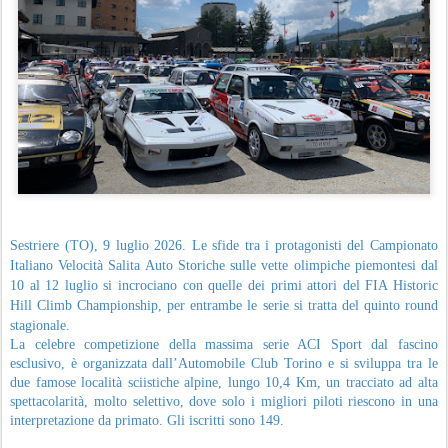
Sestriere (TO), 9 luglio 2026. Le sfide tra i protagonisti del Campionato
Italiano Velocità Salita Auto Storiche sulle vette olimpiche piemontesi dal
10 al 12 luglio si incrociano con quelle dei primi attori del FIA Historic
Hill Climb Championship, per entrambe le serie si tratta del quinto round
stagionale.
La celebre competizione della massima serie ACI Sport dal fascino
esclusivo, è organizzata dall’Automobile Club Torino e si sviluppa tra le
due famose località sciistiche alpine, lungo 10,4 Km, un tracciato ad alta
spettacolarità, molto selettivo, dove solo i migliori piloti riescono in una
interpretazione da primato. Gli iscritti sono 149.