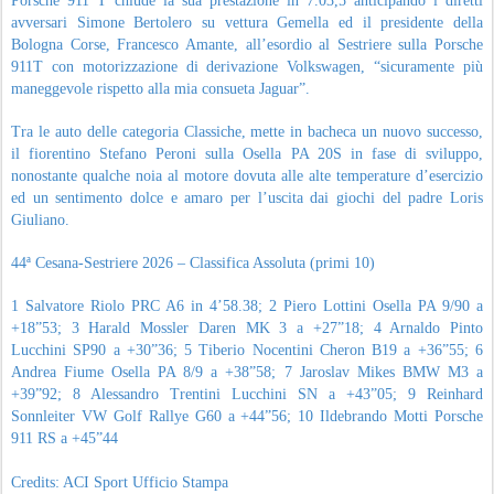
Porsche 911 T chiude la sua prestazione in 7.03,5 anticipando i diretti
avversari Simone Bertolero su vettura Gemella ed il presidente della
Bologna Corse, Francesco Amante, all’esordio al Sestriere sulla Porsche
911T con motorizzazione di derivazione Volkswagen, “sicuramente più
maneggevole rispetto alla mia consueta Jaguar”.
Tra le auto delle categoria Classiche, mette in bacheca un nuovo successo,
il fiorentino Stefano Peroni sulla Osella PA 20S in fase di sviluppo,
nonostante qualche noia al motore dovuta alle alte temperature d’esercizio
ed un sentimento dolce e amaro per l’uscita dai giochi del padre Loris
Giuliano.
44ª Cesana-Sestriere 2026 – Classifica Assoluta (primi 10)
1 Salvatore Riolo PRC A6 in 4’58.38; 2 Piero Lottini Osella PA 9/90 a
+18”53; 3 Harald Mossler Daren MK 3 a +27”18; 4 Arnaldo Pinto
Lucchini SP90 a +30”36; 5 Tiberio Nocentini Cheron B19 a +36”55; 6
Andrea Fiume Osella PA 8/9 a +38”58; 7 Jaroslav Mikes BMW M3 a
+39”92; 8 Alessandro Trentini Lucchini SN a +43”05; 9 Reinhard
Sonnleiter VW Golf Rallye G60 a +44”56; 10 Ildebrando Motti Porsche
911 RS a +45”44
Credits: ACI Sport Ufficio Stampa