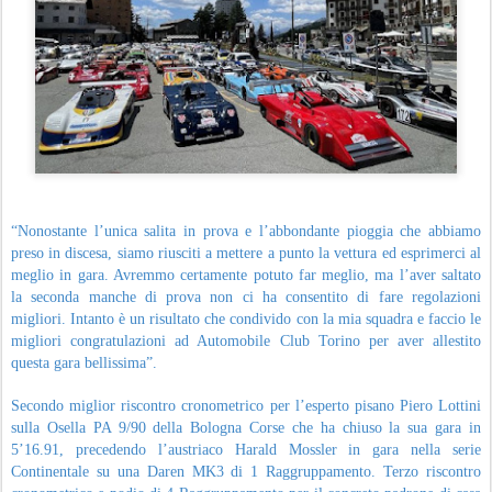
“Nonostante l’unica salita in prova e l’abbondante pioggia che abbiamo
preso in discesa, siamo riusciti a mettere a punto la vettura ed esprimerci al
meglio in gara. Avremmo certamente potuto far meglio, ma l’aver saltato
la seconda manche di prova non ci ha consentito di fare regolazioni
migliori. Intanto è un risultato che condivido con la mia squadra e faccio le
migliori congratulazioni ad Automobile Club Torino per aver allestito
questa gara bellissima”.
Secondo miglior riscontro cronometrico per l’esperto pisano Piero Lottini
sulla Osella PA 9/90 della Bologna Corse che ha chiuso la sua gara in
5’16.91, precedendo l’austriaco Harald Mossler in gara nella serie
Continentale su una Daren MK3 di 1 Raggruppamento. Terzo riscontro