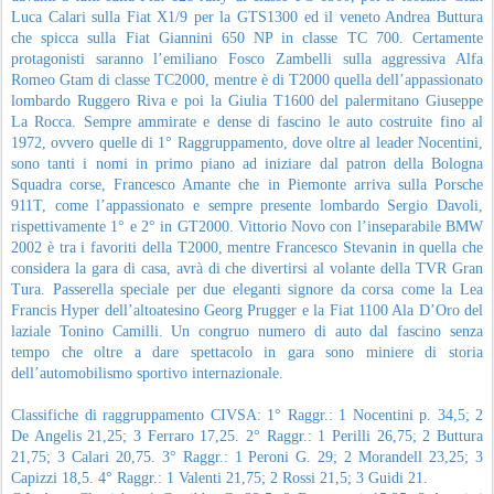
Luca Calari sulla Fiat X1/9 per la GTS1300 ed il veneto Andrea Buttura
che spicca sulla Fiat Giannini 650 NP in classe TC 700. Certamente
protagonisti saranno l’emiliano Fosco Zambelli sulla aggressiva Alfa
Romeo Gtam di classe TC2000, mentre è di T2000 quella dell’appassionato
lombardo Ruggero Riva e poi la Giulia T1600 del palermitano Giuseppe
La Rocca. Sempre ammirate e dense di fascino le auto costruite fino al
1972, ovvero quelle di 1° Raggruppamento, dove oltre al leader Nocentini,
sono tanti i nomi in primo piano ad iniziare dal patron della Bologna
Squadra corse, Francesco Amante che in Piemonte arriva sulla Porsche
911T, come l’appassionato e sempre presente lombardo Sergio Davoli,
rispettivamente 1° e 2° in GT2000. Vittorio Novo con l’inseparabile BMW
2002 è tra i favoriti della T2000, mentre Francesco Stevanin in quella che
considera la gara di casa, avrà di che divertirsi al volante della TVR Gran
Tura. Passerella speciale per due eleganti signore da corsa come la Lea
Francis Hyper dell’altoatesino Georg Prugger e la Fiat 1100 Ala D’Oro del
laziale Tonino Camilli. Un congruo numero di auto dal fascino senza
tempo che oltre a dare spettacolo in gara sono miniere di storia
dell’automobilismo sportivo internazionale.
Classifiche di raggruppamento CIVSA: 1° Raggr.: 1 Nocentini p. 34,5; 2
De Angelis 21,25; 3 Ferraro 17,25. 2° Raggr.: 1 Perilli 26,75; 2 Buttura
21,75; 3 Calari 20,75. 3° Raggr.: 1 Peroni G. 29; 2 Morandell 23,25; 3
Capizzi 18,5. 4° Raggr.: 1 Valenti 21,75; 2 Rossi 21,5; 3 Guidi 21.