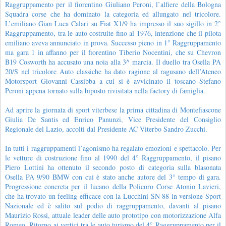
Raggruppamento per il fiorentino Giuliano Peroni, l’alfiere della Bologna
Squadra corse che ha dominato la categoria ed allungato nel tricolore.
L’emiliano Gian Luca Calari su Fiat X1/9 ha impresso il suo sigillo in 2°
Raggruppamento, tra le auto costruite fino al 1976, intenzione che il pilota
emiliano aveva annunciato in prova. Successo pieno in 1° Raggruppamento
ma gara 1 in affanno per il fiorentino Tiberio Nocentini, che su Chevron
B19 Cosworth ha accusato una noia alla 3^ marcia. Il duello tra Osella PA
20/S nel tricolore Auto classiche ha dato ragione al ragusano dell’Ateneo
Motorsport Giovanni Cassibba a cui si è avvicinato il toscano Stefano
Peroni appena tornato sulla biposto rivisitata nella factory di famiglia.
Ad aprire la giornata di sport viterbese la prima cittadina di Montefiascone
Giulia De Santis ed Enrico Panunzi, Vice Presidente del Consiglio
Regionale del Lazio, accolti dal Presidente AC Viterbo Sandro Zucchi.
In tutti i raggruppamenti l’agonismo ha regalato emozioni e spettacolo. Per
le vetture di costruzione fino al 1990 del 4° Raggruppamento, il pisano
Piero Lottini ha ottenuto il secondo posto di categoria sulla blasonata
Osella PA 9/90 BMW con cui è stato anche autore del 3° tempo di gara.
Progressione concreta per il lucano della Policoro Corse Atonio Lavieri,
che ha trovato un feeling efficace con la Lucchini SN 88 in versione Sport
Nazionale ed è salito sul podio di raggruppamento, davanti al pisano
Maurizio Rossi, attuale leader delle auto prototipo con motorizzazione Alfa
Romeo. Ritorno ai vertici tra le auto turismo del 4° Raggruppamento per il