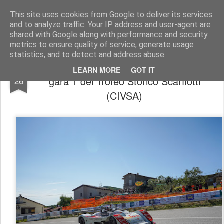
AutoMotoCorse.
Motorsport Random News 280912
This site uses cookies from Google to deliver its services
and to analyze traffic. Your IP address and user-agent are
shared with Google along with performance and security
metrics to ensure quality of service, generate usage
statistics, and to detect and address abuse.
Velocità Salita, a Sarnano per pioggia solo
JUL
LEARN MORE
GOT IT
gara 1 del Trofeo Storico Scarfiotti
26
(CIVSA)