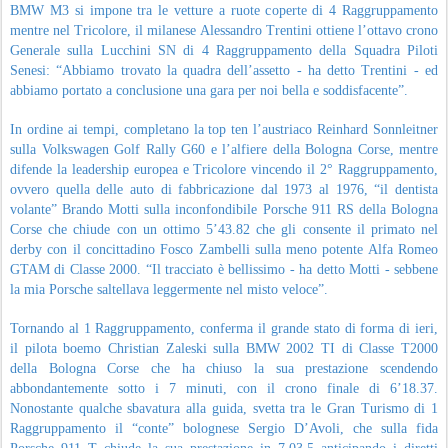
BMW M3 si impone tra le vetture a ruote coperte di 4 Raggruppamento
mentre nel Tricolore, il milanese Alessandro Trentini ottiene l’ottavo crono
Generale sulla Lucchini SN di 4 Raggruppamento della Squadra Piloti
Senesi: “Abbiamo trovato la quadra dell’assetto - ha detto Trentini - ed
abbiamo portato a conclusione una gara per noi bella e soddisfacente”.
In ordine ai tempi, completano la top ten l’austriaco Reinhard Sonnleitner
sulla Volkswagen Golf Rally G60 e l’alfiere della Bologna Corse, mentre
difende la leadership europea e Tricolore vincendo il 2° Raggruppamento,
ovvero quella delle auto di fabbricazione dal 1973 al 1976, “il dentista
volante” Brando Motti sulla inconfondibile Porsche 911 RS della Bologna
Corse che chiude con un ottimo 5’43.82 che gli consente il primato nel
derby con il concittadino Fosco Zambelli sulla meno potente Alfa Romeo
GTAM di Classe 2000. “Il tracciato è bellissimo - ha detto Motti - sebbene
la mia Porsche saltellava leggermente nel misto veloce”.
Tornando al 1 Raggruppamento, conferma il grande stato di forma di ieri,
il pilota boemo Christian Zaleski sulla BMW 2002 TI di Classe T2000
della Bologna Corse che ha chiuso la sua prestazione scendendo
abbondantemente sotto i 7 minuti, con il crono finale di 6’18.37.
Nonostante qualche sbavatura alla guida, svetta tra le Gran Turismo di 1
Raggruppamento il “conte” bolognese Sergio D’Avoli, che sulla fida