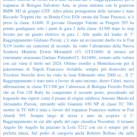
trapanese di Bologna Salvatore Asta, in piena sintonia con la generosa
BMW M3 di gruppo GTP. Altro pilota protagonista delle turismo è stato
Riccardo Trippini che, su Honda Civic EG6 curata dal Team Pascucci, si è
preso la classe A1600. Il giovane Giuseppe Valenti su Peugeot 205 ha
potuto guadagnare solo i punti di gara 2 della classe A1300 dopo lo stop
forzato per un guasto elettrico in gara 1. Alle spalle del leader di 3°
Raggruppamento Giuliano Peroni, c’è stato un avvincente duello tra le Fiat
X1/9 risolto sui centesimi di secondo, ha vinto l’altoatesino della Nuova
Scuderia Mendola Erwin Morandell (Cl. GTS1600) di misura sul
rimontante siracusano Gaetano Palumbo(Cl. Sil1600), tornato sulla vettura
con cui vinse il titolo nel 2024. Ottimo esordio a Montefiascone per il
palermitano di Napoli Francesco Avitabile, sempre più disinvolto nel
Tricolore Storiche dove ha vinto la lasse Silhouette oltre 2000 cc.. Il 2°
Raggruppamento è stato tutto a favore di auto turismo, dietro Calari, nuova
affermazione in classe TC1300 per l’abruzzese di Bologna Fiorello Perilli
che su Fiat 128 Rally ha conquistato il secondo posto, precedendo sul
traguardo due esperti come il pisano di origini calabresi Antonio Maiolo ed
Alessandro Pieroni, entrambi sulle Giannini 650 NP di classe TC 700,
mentre la TC 600 è stata a favore del trapanese Francesco maltese su Fiat
Abarth 595. Sempre largo di storia e auto da scoprire il 1°
Raggruppamento in cui alle spalle del capo classifica Nocentini, il ternano
Angelo De Angelis ha piazzato la Lola T212 con cui è sempre più in
perfetta intesa. Sul podio di categoria anche Roberto Rollino che sulla