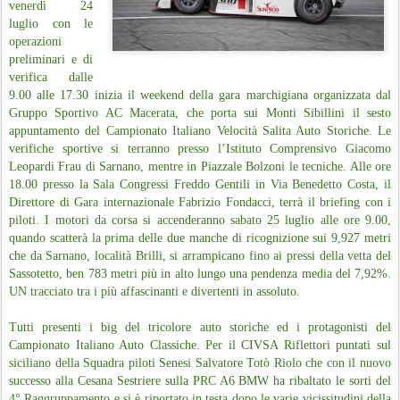
venerdì 24
luglio con le
operazioni
preliminari e di
verifica dalle
9.00 alle 17.30 inizia il weekend della gara marchigiana organizzata dal
Gruppo Sportivo AC Macerata, che porta sui Monti Sibillini il sesto
appuntamento del Campionato Italiano Velocità Salita Auto Storiche. Le
verifiche sportive si terranno presso l’Istituto Comprensivo Giacomo
Leopardi Frau di Sarnano, mentre in Piazzale Bolzoni le tecniche. Alle ore
18.00 presso la Sala Congressi Freddo Gentili in Via Benedetto Costa, il
Direttore di Gara internazionale Fabrizio Fondacci, terrà il briefing con i
piloti. I motori da corsa si accenderanno sabato 25 luglio alle ore 9.00,
quando scatterà la prima delle due manche di ricognizione sui 9,927 metri
che da Sarnano, località Brilli, si arrampicano fino ai pressi della vetta del
Sassotetto, ben 783 metri più in alto lungo una pendenza media del 7,92%.
UN tracciato tra i più affascinanti e divertenti in assoluto.
Tutti presenti i big del tricolore auto storiche ed i protagonisti del
Campionato Italiano Auto Classiche. Per il CIVSA Riflettori puntati sul
siciliano della Squadra piloti Senesi Salvatore Totò Riolo che con il nuovo
successo alla Cesana Sestriere sulla PRC A6 BMW ha ribaltato le sorti del
4° Raggruppamento e si è riportato in testa dopo le varie vicissitudini della