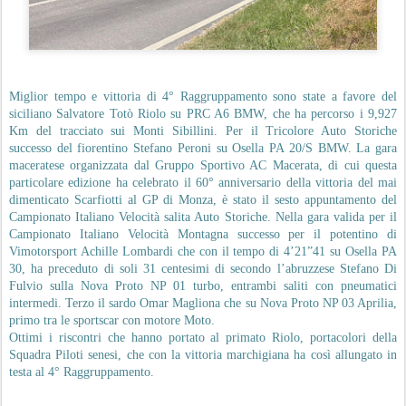
Miglior tempo e vittoria di 4° Raggruppamento sono state a favore del
siciliano Salvatore Totò Riolo su PRC A6 BMW, che ha percorso i 9,927
Km del tracciato sui Monti Sibillini. Per il Tricolore Auto Storiche
successo del fiorentino Stefano Peroni su Osella PA 20/S BMW. La gara
maceratese organizzata dal Gruppo Sportivo AC Macerata, di cui questa
particolare edizione ha celebrato il 60° anniversario della vittoria del mai
dimenticato Scarfiotti al GP di Monza, è stato il sesto appuntamento del
Campionato Italiano Velocità salita Auto Storiche. Nella gara valida per il
Campionato Italiano Velocità Montagna successo per il potentino di
Vimotorsport Achille Lombardi che con il tempo di 4’21”41 su Osella PA
30, ha preceduto di soli 31 centesimi di secondo l’abruzzese Stefano Di
Fulvio sulla Nova Proto NP 01 turbo, entrambi saliti con pneumatici
intermedi. Terzo il sardo Omar Magliona che su Nova Proto NP 03 Aprilia,
primo tra le sportscar con motore Moto.
Ottimi i riscontri che hanno portato al primato Riolo, portacolori della
Squadra Piloti senesi, che con la vittoria marchigiana ha così allungato in
testa al 4° Raggruppamento.