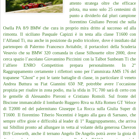
attento stratega oltre che efficace
pilota, ma sono solo 25 centesimi di
punto a dividerlo dal pluri campione
fiorentino Giuliano Peroni che sulla
Osella PA 8/9 BMW che cura in proprio mira dritto al successo ed alla
rimonta. Il siciliano Pasquale Capizzi è in testa alla classe T1600 con
l’Alfasud Ti, ma anche in posizione da podio tricolore, dove è insidiato dal
partenopeo di Palermo Francesco Avitabile, il portacolori della Scuderia
Vesuvio che su BMW 320 comanda in classe Silhouette oltre 2000, dove
cerca spazio l’ascolano Giovannino Piccinini con la Talbot Sunbeam Ti che
l’alfiere ENRO Competition prepara personalmente. In 2°
Raggruppamento certamente i riflettori sono per l’ammirata AMS 176 del
trapanese “Ghost” e poi le tante battaglie di classe, in particolare il veneto
Andrea Buttura su Fiat Giannini 650 NP, potrebbe avere l’occasione
propizia per risalire in zona podio, ma la sfida in TC 700 sarà di certo con
le gemelle di Alessandro Pieroni e Cristiano Romoli. Sul fronte del
Biscione immancabile il lombardo Ruggero Riva su Alfa Romeo GT Veloce
di T2000 ed del palermitano Giuseppe La Rocca sulla Giulia Super di
T1600. Il fiorentino Tiberio Nocentini è legato alla gara di Sarnano, che
sempre offre gioie e difficoltà al leader di 1° Raggruppamento, che arriva
sui Sibillini pronto ad allungare in vetta al volante della generosa Chevron
B19 Cosworth, anche il ternano Angelo De Angelis potrà avere la gioia di