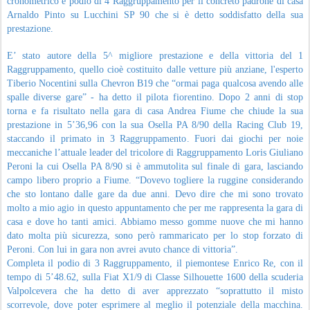
cronometrico e podio di 4 Raggruppamento per il concreto padrone di casa
Arnaldo Pinto su Lucchini SP 90 che si è detto soddisfatto della sua
prestazione.
E’ stato autore della 5^ migliore prestazione e della vittoria del 1
Raggruppamento, quello cioè costituito dalle vetture più anziane, l'esperto
Tiberio Nocentini sulla Chevron B19 che “ormai paga qualcosa avendo alle
spalle diverse gare” - ha detto il pilota fiorentino. Dopo 2 anni di stop
torna e fa risultato nella gara di casa Andrea Fiume che chiude la sua
prestazione in 5’36,96 con la sua Osella PA 8/90 della Racing Club 19,
staccando il primato in 3 Raggruppamento. Fuori dai giochi per noie
meccaniche l’attuale leader del tricolore di Raggruppamento Loris Giuliano
Peroni la cui Osella PA 8/90 si è ammutolita sul finale di gara, lasciando
campo libero proprio a Fiume. “Dovevo togliere la ruggine considerando
che sto lontano dalle gare da due anni. Devo dire che mi sono trovato
molto a mio agio in questo appuntamento che per me rappresenta la gara di
casa e dove ho tanti amici. Abbiamo messo gomme nuove che mi hanno
dato molta più sicurezza, sono però rammaricato per lo stop forzato di
Peroni. Con lui in gara non avrei avuto chance di vittoria”.
Completa il podio di 3 Raggruppamento, il piemontese Enrico Re, con il
tempo di 5’48.62, sulla Fiat X1/9 di Classe Silhouette 1600 della scuderia
Valpolcevera che ha detto di aver apprezzato “soprattutto il misto
scorrevole, dove poter esprimere al meglio il potenziale della macchina.