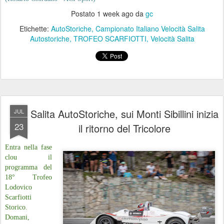
Postato
1 week ago
da
gc
Etichette:
AutoStoriche
Campionato Italiano Velocità Salita
Autostoriche
TROFEO SCARFIOTTI
Velocità Salita
Salita AutoStoriche, sui Monti Sibillini inizia
JUL
23
il ritorno del Tricolore
Entra nella fase
clou il
programma del
18° Trofeo
Lodovico
Scarfiotti
Storico.
Domani,