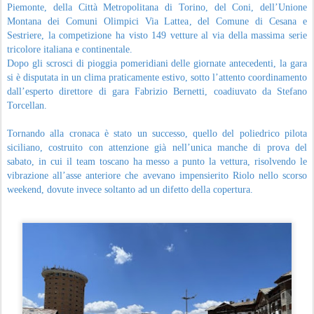
Piemonte, della Città Metropolitana di Torino, del Coni, dell’Unione
Montana dei Comuni Olimpici Via Lattea, del Comune di Cesana e
Sestriere, la competizione ha visto 149 vetture al via della massima serie
tricolore italiana e continentale.
Dopo gli scrosci di pioggia pomeridiani delle giornate antecedenti, la gara
si è disputata in un clima praticamente estivo, sotto l’attento coordinamento
dall’esperto direttore di gara Fabrizio Bernetti, coadiuvato da Stefano
Torcellan.
Tornando alla cronaca è stato un successo, quello del poliedrico pilota
siciliano, costruito con attenzione già nell’unica manche di prova del
sabato, in cui il team toscano ha messo a punto la vettura, risolvendo le
vibrazione all’asse anteriore che avevano impensierito Riolo nello scorso
weekend, dovute invece soltanto ad un difetto della copertura.