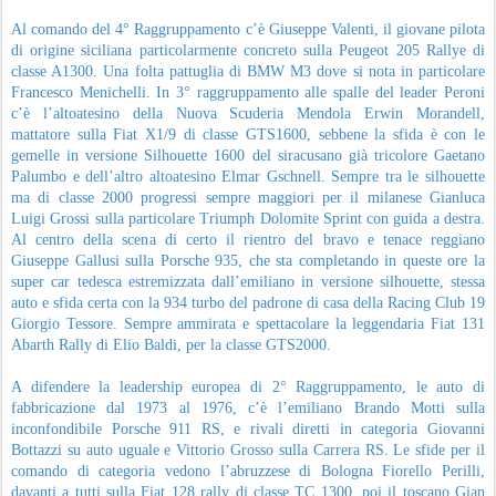
Al comando del 4° Raggruppamento c’è Giuseppe Valenti, il giovane pilota
di origine siciliana particolarmente concreto sulla Peugeot 205 Rallye di
classe A1300. Una folta pattuglia di BMW M3 dove si nota in particolare
Francesco Menichelli. In 3° raggruppamento alle spalle del leader Peroni
c’è l’altoatesino della Nuova Scuderia Mendola Erwin Morandell,
mattatore sulla Fiat X1/9 di classe GTS1600, sebbene la sfida è con le
gemelle in versione Silhouette 1600 del siracusano già tricolore Gaetano
Palumbo e dell’altro altoatesino Elmar Gschnell. Sempre tra le silhouette
ma di classe 2000 progressi sempre maggiori per il milanese Gianluca
Luigi Grossi sulla particolare Triumph Dolomite Sprint con guida a destra.
Al centro della scena di certo il rientro del bravo e tenace reggiano
Giuseppe Gallusi sulla Porsche 935, che sta completando in queste ore la
super car tedesca estremizzata dall’emiliano in versione silhouette, stessa
auto e sfida certa con la 934 turbo del padrone di casa della Racing Club 19
Giorgio Tessore. Sempre ammirata e spettacolare la leggendaria Fiat 131
Abarth Rally di Elio Baldi, per la classe GTS2000.
A difendere la leadership europea di 2° Raggruppamento, le auto di
fabbricazione dal 1973 al 1976, c’è l’emiliano Brando Motti sulla
inconfondibile Porsche 911 RS, e rivali diretti in categoria Giovanni
Bottazzi su auto uguale e Vittorio Grosso sulla Carrera RS. Le sfide per il
comando di categoria vedono l’abruzzese di Bologna Fiorello Perilli,
davanti a tutti sulla Fiat 128 rally di classe TC 1300, poi il toscano Gian