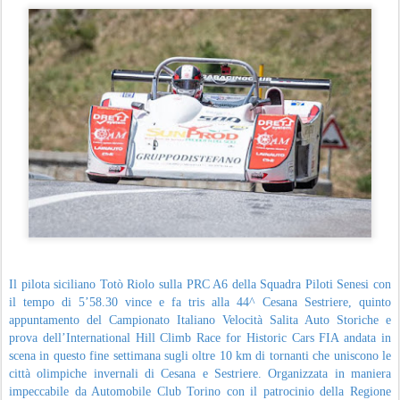
Il pilota siciliano Totò Riolo sulla PRC A6 della Squadra Piloti Senesi con
il tempo di 5’58.30 vince e fa tris alla 44^ Cesana Sestriere, quinto
appuntamento del Campionato Italiano Velocità Salita Auto Storiche e
prova dell’International Hill Climb Race for Historic Cars FIA andata in
scena in questo fine settimana sugli oltre 10 km di tornanti che uniscono le
città olimpiche invernali di Cesana e Sestriere. Organizzata in maniera
impeccabile da Automobile Club Torino con il patrocinio della Regione