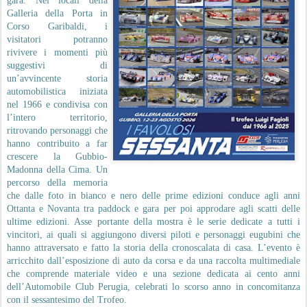
gara. Nei locali della
Galleria della Porta in
Corso Garibaldi, i
visitatori potranno
rivivere i momenti più
suggestivi di
un’avvincente storia
automobilistica iniziata
nel 1966 e condivisa con
l’intero territorio,
ritrovando personaggi che
hanno contribuito a far
crescere la Gubbio-
Madonna della Cima. Un
percorso della memoria
che dalle foto in bianco e nero delle prime edizioni conduce agli anni
Ottanta e Novanta tra paddock e gara per poi approdare agli scatti delle
ultime edizioni. Asse portante della mostra è le serie dedicate a tutti i
vincitori, ai quali si aggiungono diversi piloti e personaggi eugubini che
hanno attraversato e fatto la storia della cronoscalata di casa. L’evento è
arricchito dall’esposizione di auto da corsa e da una raccolta multimediale
che comprende materiale video e una sezione dedicata ai cento anni
dell’Automobile Club Perugia, celebrati lo scorso anno in concomitanza
con il sessantesimo del Trofeo.