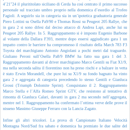
4’21”24 il plurititolato siciliano di Cerda ha così centrato il primo successo
personale sul tracciato umbro proprio nella domenica d’esordio al Trofeo
Fagioli. A seguirlo sia in categoria sia in un’ipotetica graduatoria generale
Piero Lottini su Osella Pa9/90 e Thomas Rossi su Peugeot 205 Rallye, che
in gara 2 si sono difesi dal deciso attacco di Andrea Lapi, anche lui su
Peugeot 205 Rallye. In 5. Raggruppamento si è imposto Eugenio Barbone
al volante della Dallara F393, mentre dopo essersi aggiudicato gara 1 un
impatto contro le barriere ha compromesso il risultato della March 783 F3
Toyota del marchigiano Antonio Angiolani a pochi metri dal traguardo.
Giuliano Peroni sull’Osella Pa8/9 BMW ha fatto sua gara 1 del 3.
Raggruppamento davanti al driver marchigiano Marco Gentili su Fiat X1/9,
ma nella seconda salita il fiorentino non ha preso rischi e a balzare in vetta
è stato Erwin Morandell, che pure lui su X1/9 su fondo bagnato ha vinto
gara 2 e aggregata di categoria precedendo lo stesso Gentili e Gianluca
Grossi (Triumph Dolomite Sprint). Conquistano il 2. Raggruppamento
Marco Stella e l’Alfa Romeo Sprint GTV, che resistono al tentativo di
rimonta di Gianluca Calari, davanti in gara 2 ma secondo nell’aggregata,
mentre nel 1. Raggruppamento ha confermato l’ottima verve delle prove il
nisseno Massimo Giuseppe Ferraro con la Lancia Zagato.
Infine gli altri tricolori. La prova di Campionato Italiano Velocità
Montagna Nord/Sud fra sabato e domenica ha premiato le due salite del