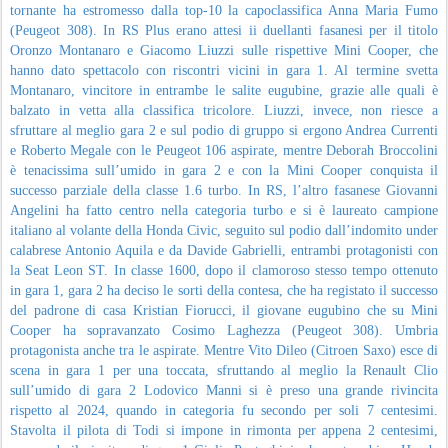
tornante ha estromesso dalla top-10 la capoclassifica Anna Maria Fumo
(Peugeot 308). In RS Plus erano attesi ii duellanti fasanesi per il titolo
Oronzo Montanaro e Giacomo Liuzzi sulle rispettive Mini Cooper, che
hanno dato spettacolo con riscontri vicini in gara 1. Al termine svetta
Montanaro, vincitore in entrambe le salite eugubine, grazie alle quali è
balzato in vetta alla classifica tricolore. Liuzzi, invece, non riesce a
sfruttare al meglio gara 2 e sul podio di gruppo si ergono Andrea Currenti
e Roberto Megale con le Peugeot 106 aspirate, mentre Deborah Broccolini
è tenacissima sull’umido in gara 2 e con la Mini Cooper conquista il
successo parziale della classe 1.6 turbo. In RS, l’altro fasanese Giovanni
Angelini ha fatto centro nella categoria turbo e si è laureato campione
italiano al volante della Honda Civic, seguito sul podio dall’indomito under
calabrese Antonio Aquila e da Davide Gabrielli, entrambi protagonisti con
la Seat Leon ST. In classe 1600, dopo il clamoroso stesso tempo ottenuto
in gara 1, gara 2 ha deciso le sorti della contesa, che ha registato il successo
del padrone di casa Kristian Fiorucci, il giovane eugubino che su Mini
Cooper ha sopravanzato Cosimo Laghezza (Peugeot 308). Umbria
protagonista anche tra le aspirate. Mentre Vito Dileo (Citroen Saxo) esce di
scena in gara 1 per una toccata, sfruttando al meglio la Renault Clio
sull’umido di gara 2 Lodovico Manni si è preso una grande rivincita
rispetto al 2024, quando in categoria fu secondo per soli 7 centesimi.
Stavolta il pilota di Todi si impone in rimonta per appena 2 centesimi,