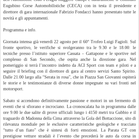
Eugubino Corse Automobilistiche (CECA) con in testa il presidente e
direttore di gara internazionale Fabrizio Fondacci hanno presentato tutte le
novità e gli appuntamenti.
Programma e info.
Giornata intensa già venerdì 22 agosto per il 60° Trofeo Luigi Fagioli. Sul
fronte sportivo, le verifiche si svolgeranno tra le 9.30 e le 18.00: le
tecniche presso l’istituto superiore Cassata - Gattapone e le sportive nel
complesso di San Secondo, che ospita anche la direzione gara. Nel
pomeriggio si terrà l’incontro indetto da ACI Sport con team e piloti e a
seguire il briefing con il direttore di gara al centro servizi Santo Spirito.
Dalle 21.00 largo alla “Serata in rosa”, che in Piazza San Giovanni ospiterà
le storie e le testimonianze di diverse donne impegnate su vari fronti nel
motorsport.
Sabato si accendono definitivamente passione e motori in un fermento di
eventi che si sfiorano e incrociano. La cronoscalata ha in programma dalle
ore 9.00 le due salite di prove ufficiali lungo i 4150 metri tra Gubbio e il
traguardo di Madonna della Cima attraverso la Gola del Bottaccione, sito di
rilevanza mondiale per le esclusive caratteristiche geologiche e tracciato
“tutto d’un fiato” che è sintesi di forti emozioni. La Parata GT con
prestigiose vetture stradali è l’evento che precederà le auto da corsa in