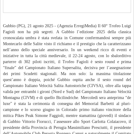
Gubbio (PG), 21 agosto 2025 - (Agenzia ErregiMedia) Il 60° Trofeo Luigi
Fagioli non ha più segreti. A Gubbio l’edizione 2025 della classica
cronoscalata umbra è stata svelata in Comune confermandosi sempre più
Montecarlo delle Salite visto il richiamo e il prestigio che la caratterizzano
nell’anno dello speciale anniversario. In un weekend ricco di eventi e
iniziative in tutta la città medievale, il 22-24 agosto, con lo sbalorditivo
parterre di 302 piloti iscritti, il Trofeo Fagioli è sesto round e prima
“finale” del Campionato Italiano Supersalita, decisiva per l’assegnazione
dei primi Scudetti stagionali. Ma non solo: la massima titolazione
quest’anno è doppia, poiché Gubbio ospita anche il sesto round del
Campionato Italiano Velocità Salita Autostoriche (CIVSA), oltre alla tappa
valida per entrambi i gironi (Nord e Sud) del Campionato Italiano Velocità
Montagna (CIVM) e di quello Bicilindriche. Mercoledì sera anteprima “de
luxe” è stata la cerimonia di consegna del Memorial Barbetti al pluri-
campione e lo scorso giugno in Colorado primo italiano vincitore della
mitica Pikes Peak Simone Faggioli, mentre stamattina (giovedì) il sindaco
di Gubbio Vittorio Fiorucci, l’assessore allo Sport Carlotta Colaiacovo, il
presidente della Provincia di Perugia Massimiliano Presciutti, il presidente
dell’Automobile Club Perugia Ruggero Campi e naturalmente il Comitato