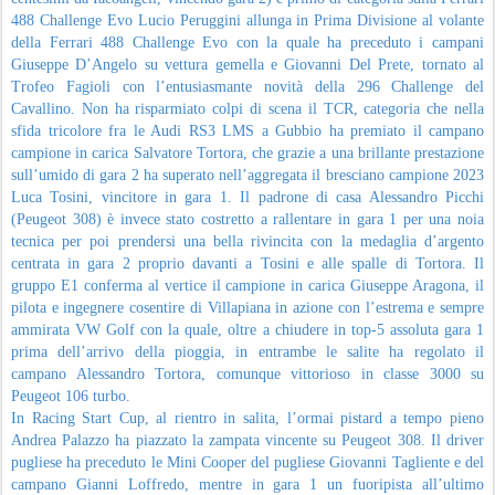
488 Challenge Evo Lucio Peruggini allunga in Prima Divisione al volante
della Ferrari 488 Challenge Evo con la quale ha preceduto i campani
Giuseppe D’Angelo su vettura gemella e Giovanni Del Prete, tornato al
Trofeo Fagioli con l’entusiasmante novità della 296 Challenge del
Cavallino. Non ha risparmiato colpi di scena il TCR, categoria che nella
sfida tricolore fra le Audi RS3 LMS a Gubbio ha premiato il campano
campione in carica Salvatore Tortora, che grazie a una brillante prestazione
sull’umido di gara 2 ha superato nell’aggregata il bresciano campione 2023
Luca Tosini, vincitore in gara 1. Il padrone di casa Alessandro Picchi
(Peugeot 308) è invece stato costretto a rallentare in gara 1 per una noia
tecnica per poi prendersi una bella rivincita con la medaglia d’argento
centrata in gara 2 proprio davanti a Tosini e alle spalle di Tortora. Il
gruppo E1 conferma al vertice il campione in carica Giuseppe Aragona, il
pilota e ingegnere cosentire di Villapiana in azione con l’estrema e sempre
ammirata VW Golf con la quale, oltre a chiudere in top-5 assoluta gara 1
prima dell’arrivo della pioggia, in entrambe le salite ha regolato il
campano Alessandro Tortora, comunque vittorioso in classe 3000 su
Peugeot 106 turbo.
In Racing Start Cup, al rientro in salita, l’ormai pistard a tempo pieno
Andrea Palazzo ha piazzato la zampata vincente su Peugeot 308. Il driver
pugliese ha preceduto le Mini Cooper del pugliese Giovanni Tagliente e del
campano Gianni Loffredo, mentre in gara 1 un fuoripista all’ultimo