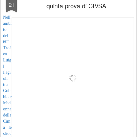
21
quinta prova di CIVSA
Nell'
ambi
to
del
60°
Trof
eo
Luig
i
Fagi
oli
tra
Gub
bio e
Mad
onna
della
Cim
a le
sfide