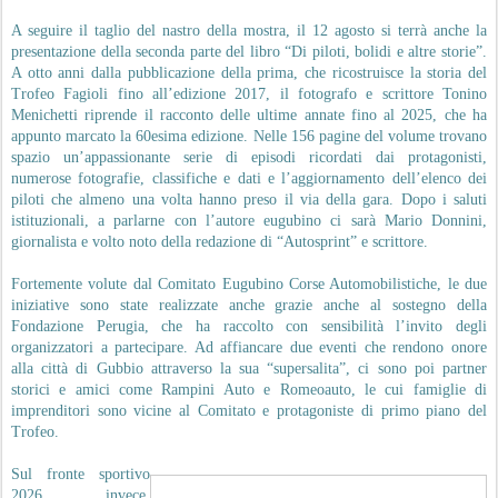
A seguire il taglio del nastro della mostra, il 12 agosto si terrà anche la
presentazione della seconda parte del libro “Di piloti, bolidi e altre storie”.
A otto anni dalla pubblicazione della prima, che ricostruisce la storia del
Trofeo Fagioli fino all’edizione 2017, il fotografo e scrittore Tonino
Menichetti riprende il racconto delle ultime annate fino al 2025, che ha
appunto marcato la 60esima edizione. Nelle 156 pagine del volume trovano
spazio un’appassionante serie di episodi ricordati dai protagonisti,
numerose fotografie, classifiche e dati e l’aggiornamento dell’elenco dei
piloti che almeno una volta hanno preso il via della gara. Dopo i saluti
istituzionali, a parlarne con l’autore eugubino ci sarà Mario Donnini,
giornalista e volto noto della redazione di “Autosprint” e scrittore.
Fortemente volute dal Comitato Eugubino Corse Automobilistiche, le due
iniziative sono state realizzate anche grazie anche al sostegno della
Fondazione Perugia, che ha raccolto con sensibilità l’invito degli
organizzatori a partecipare. Ad affiancare due eventi che rendono onore
alla città di Gubbio attraverso la sua “supersalita”, ci sono poi partner
storici e amici come Rampini Auto e Romeoauto, le cui famiglie di
imprenditori sono vicine al Comitato e protagoniste di primo piano del
Trofeo.
Sul fronte sportivo
2026, invece,