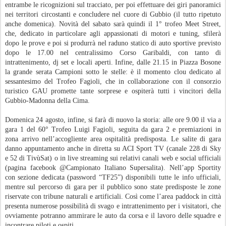
entrambe le ricognizioni sul tracciato, per poi effettuare dei giri panoramici
nei territori circostanti e concludere nel cuore di Gubbio (il tutto ripetuto
anche domenica). Novità del sabato sarà quindi il 1° trofeo Meet Street,
che, dedicato in particolare agli appassionati di motori e tuning, sfilerà
dopo le prove e poi si produrrà nel raduno statico di auto sportive previsto
dopo le 17.00 nel centralissimo Corso Garibaldi, con tanto di
intrattenimento, dj set e locali aperti. Infine, dalle 21.15 in Piazza Bosone
la grande serata Campioni sotto le stelle: è il momento clou dedicato al
sessantesimo del Trofeo Fagioli, che in collaborazione con il consorzio
turistico GAU promette tante sorprese e ospiterà tutti i vincitori della
Gubbio-Madonna della Cima.
Domenica 24 agosto, infine, si farà di nuovo la storia: alle ore 9.00 il via a
gara 1 del 60° Trofeo Luigi Fagioli, seguita da gara 2 e premiazioni in
zona arrivo nell’accogliente area ospitalità predisposta. Le salite di gara
danno appuntamento anche in diretta su ACI Sport TV (canale 228 di Sky
e 52 di TivùSat) o in live streaming sui relativi canali web e social ufficiali
(pagina facebook @Campionato Italiano Supersalita). Nell’app Sportity
con sezione dedicata (password “TF25”) disponibili tutte le info ufficiali,
mentre sul percorso di gara per il pubblico sono state predisposte le zone
riservate con tribune naturali e artificiali. Così come l’area paddock in città
presenta numerose possibilità di svago e intrattenimento per i visitatori, che
ovviamente potranno ammirare le auto da corsa e il lavoro delle squadre e
incontrare piloti e ospiti.