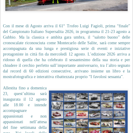
Con il mese di Agosto arriva il 61° Trofeo Luigi Fagioli, prima “finale”
del Campionato Italiano Supersalita 2026, in programma il 21-23 agosto a
Gubbio. Ma la classica e ambìta gara umbra, il “salotto buono” delle
cronoscalate riconosciuta come Montecarlo delle Salite, sarà come sempre
accompagnata da una lunga e prestigiosa serie di eventi e iniziative
protagoniste in città fin da mercoledì 12 agosto. L’edizione 2026 arriva a
ridosso di quella che ha celebrato il sessantesimo della sua storia e per
chiudere il cerchio perfetto sull’importante anniversario, tra l’altro segnato
dal record di 60 edizioni consecutive, arrivano insieme un libro e la
mostrafotografica e interattiva ribattezzata proprio “I favolosi sessanta”.
Allestita fino a domenica
23, quest’ultima sarà
inaugurata il 12 agosto
alle 18.00 e intende
accompagnare
appassionati e non
appassionati nell’attesa
del fine settimana della