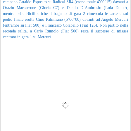
campano Cataldo Esposito su Radical SR4 (crono totale 4’00”15) davanti a
Orazio Maccarrone (Gloria C7) e Danilo D’Ambrosio (Lola Dome),
mentre nelle Bicilindriche il bagnato di gara 2 rimescola le carte e sul
podio finale esulta Gino Palmisano (5’06”00) davanti ad Angelo Mercuri
(entrambi su Fiat 500) e Francesco Colabello (Fiat 126). Non partito nella
seconda salita, a Carlo Rumolo (Fiat 500) resta il successo di misura
centrato in gara 1 su Mercuri .