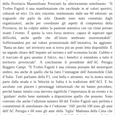
della Provincia Massimiliano Presciutti ha ulteriormente sottolineato: “Il
Trofeo Fagioli è una manifestazione che racchiude in sé valori sportivi,
culturali ed etici. Un mix vincente, testimoniato dalle sue 60 edizioni: un
traguardo che parla da solo. Quando sono stato contattato dagli
organizzatori, anche per coordinare gli aspetti di competenza della
Provincia, mi ha colpito subito la passione autentica con cui viene portato
avanti l’evento. È questa la vera forza motrice, capace di superare ogni
difficoltà, anche quelle che all’inizio sembrano insormontabili".
Soffermandosi poi sul valore promozionale dell’iniziativa, ha aggiunto:
"Basta un dato: nel territorio non si trova più un posto letto disponibile. È
un segnale chiaro dell’impatto sul turismo e sull’economia locale. Gubbio e
il tracciato di gara saranno il fulcro, ma i benefici si estendono a tutto il
territorio provinciale". A conclusione il presidente dell’AC Perugia
Ruggero Campi: “Il Trofeo Fagioli è una colonna portante del motorsport
umbro, ma anche di quello che ha fatto l’immagine dell’Automobile Club
d’Italia. Tutti parliamo della F1, così bella e attraente, ma la nostra storia
parte dalla strada e la Velocità in Salita è la tradizione dell’ACI. E ho
ascoltato con piacere i personaggi istituzionali che mi hanno preceduto,
perché hanno intuito cosa davvero significhi l’importanza di un evento e lo
‘guidano’ molto bene mettendo a disposizione quello che possono. Sono
convinto che anche l’edizione numero 60 del Trofeo Fagioli sarà perfetta e
consentitemi di sottolineare che è l’edizione ‘160’ perché 100 sono gli anni
dell’AC Perugia e 60 sono gli anni della ‘figlia’ Madonna della Cima che