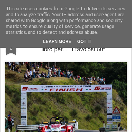
AutoMotoCorse.
Motorsport Random News 280912
This site uses cookies from Google to deliver its services
and to analyze traffic. Your IP address and user-agent are
shared with Google along with performance and security
metrics to ensure quality of service, generate usage
statistics, and to detect and address abuse.
Al Trofeo Luigi Fagioli una mostra e un
AUG
LEARN MORE
GOT IT
6
libro per... “I favolosi 60”