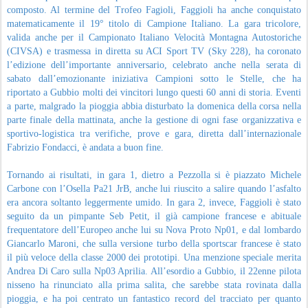
composto. Al termine del Trofeo Fagioli, Faggioli ha anche conquistato
matematicamente il 19° titolo di Campione Italiano. La gara tricolore,
valida anche per il Campionato Italiano Velocità Montagna Autostoriche
(CIVSA) e trasmessa in diretta su ACI Sport TV (Sky 228), ha coronato
l’edizione dell’importante anniversario, celebrato anche nella serata di
sabato dall’emozionante iniziativa Campioni sotto le Stelle, che ha
riportato a Gubbio molti dei vincitori lungo questi 60 anni di storia. Eventi
a parte, malgrado la pioggia abbia disturbato la domenica della corsa nella
parte finale della mattinata, anche la gestione di ogni fase organizzativa e
sportivo-logistica tra verifiche, prove e gara, diretta dall’internazionale
Fabrizio Fondacci, è andata a buon fine.
Tornando ai risultati, in gara 1, dietro a Pezzolla si è piazzato Michele
Carbone con l’Osella Pa21 JrB, anche lui riuscito a salire quando l’asfalto
era ancora soltanto leggermente umido. In gara 2, invece, Faggioli è stato
seguito da un pimpante Seb Petit, il già campione francese e abituale
frequentatore dell’Europeo anche lui su Nova Proto Np01, e dal lombardo
Giancarlo Maroni, che sulla versione turbo della sportscar francese è stato
il più veloce della classe 2000 dei prototipi. Una menzione speciale merita
Andrea Di Caro sulla Np03 Aprilia. All’esordio a Gubbio, il 22enne pilota
nisseno ha rinunciato alla prima salita, che sarebbe stata rovinata dalla
pioggia, e ha poi centrato un fantastico record del tracciato per quanto