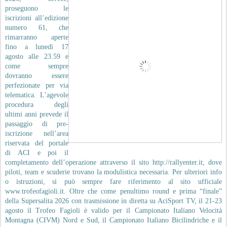
proseguono le
iscrizioni all’edizione
numero 61, che
rimarranno aperte
fino a lunedì 17
agosto alle 23.59 e
come sempre
dovranno essere
perfezionate per via
telematica. L’agevole
procedura degli
ultimi anni prevede il
passaggio di pre-
iscrizione nell’area
riservata del portale
di ACI e poi il
completamento dell’operazione attraverso il sito http://rallyenter.it, dove
piloti, team e scuderie trovano la modulistica necessaria. Per ulteriori info
o istruzioni, si può sempre fare riferimento al sito ufficiale
www.trofeofagioli.it. Oltre che come penultimo round e prima “finale”
della Supersalita 2026 con trasmissione in diretta su AciSport TV, il 21-23
agosto il Trofeo Fagioli è valido per il Campionato Italiano Velocità
Montagna (CIVM) Nord e Sud, il Campionato Italiano Bicilindriche e il