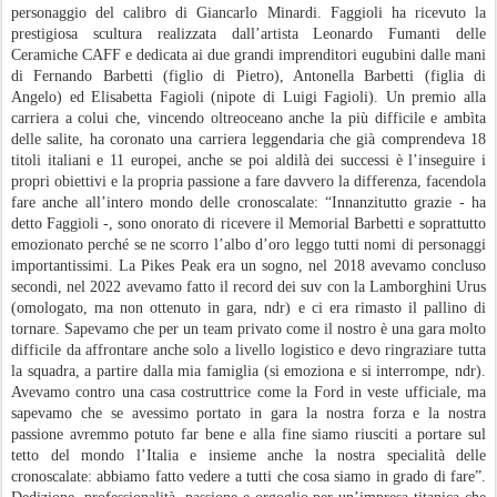
personaggio del calibro di Giancarlo Minardi. Faggioli ha ricevuto la
prestigiosa scultura realizzata dall’artista Leonardo Fumanti delle
Ceramiche CAFF e dedicata ai due grandi imprenditori eugubini dalle mani
di Fernando Barbetti (figlio di Pietro), Antonella Barbetti (figlia di
Angelo) ed Elisabetta Fagioli (nipote di Luigi Fagioli). Un premio alla
carriera a colui che, vincendo oltreoceano anche la più difficile e ambìta
delle salite, ha coronato una carriera leggendaria che già comprendeva 18
titoli italiani e 11 europei, anche se poi aldilà dei successi è l’inseguire i
propri obiettivi e la propria passione a fare davvero la differenza, facendola
fare anche all’intero mondo delle cronoscalate: “Innanzitutto grazie - ha
detto Faggioli -, sono onorato di ricevere il Memorial Barbetti e soprattutto
emozionato perché se ne scorro l’albo d’oro leggo tutti nomi di personaggi
importantissimi. La Pikes Peak era un sogno, nel 2018 avevamo concluso
secondi, nel 2022 avevamo fatto il record dei suv con la Lamborghini Urus
(omologato, ma non ottenuto in gara, ndr) e ci era rimasto il pallino di
tornare. Sapevamo che per un team privato come il nostro è una gara molto
difficile da affrontare anche solo a livello logistico e devo ringraziare tutta
la squadra, a partire dalla mia famiglia (si emoziona e si interrompe, ndr).
Avevamo contro una casa costruttrice come la Ford in veste ufficiale, ma
sapevamo che se avessimo portato in gara la nostra forza e la nostra
passione avremmo potuto far bene e alla fine siamo riusciti a portare sul
tetto del mondo l’Italia e insieme anche la nostra specialità delle
cronoscalate: abbiamo fatto vedere a tutti che cosa siamo in grado di fare”.