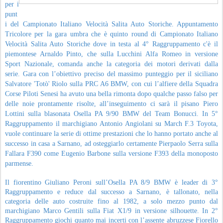
per i
punt
i del Campionato Italiano Velocità Salita Auto Storiche. Appuntamento
Tricolore per la gara umbra che è quinto round di Campionato Italiano
Velocità Salita Auto Storiche dove in testa al 4° Raggruppamento c'è il
piemontese Arnaldo Pinto, che sulla Lucchini Alfa Romeo in versione
Sport Nazionale, comanda anche la categoria dei motori derivati dalla
serie. Gara con l’obiettivo preciso del massimo punteggio per il siciliano
Salvatore 'Totò' Riolo sulla PRC A6 BMW, con cui l’alfiere della Squadra
Corse Piloti Senesi ha avuto una bella rimonta dopo qualche passo falso per
delle noie prontamente risolte, all’inseguimento ci sarà il pisano Piero
Lottini sulla blasonata Osella PA 9/90 BMW del Team Bonucci. In 5°
Raggruppamento il marchigiano Antonio Angiolani su March F.3 Toyota,
vuole continuare la serie di ottime prestazioni che lo hanno portato anche al
successo in casa a Sarnano, ad osteggiarlo certamente Pierpaolo Serra sulla
Fallara F390 come Eugenio Barbone sulla versione F393 della monoposto
parmense.
Il fiorentino Giuliano Peroni sull’Osella PA 8/9 BMW è leader di 3°
Raggruppamento e reduce dal successo a Sarnano, è tallonato, nella
categoria delle auto costruite fino al 1982, a solo mezzo punto dal
marchigiano Marco Gentili sulla Fiat X1/9 in versione silhouette. In 2°
Raggruppamento giochi quanto mai incerti con l’assente abruzzese Fiorello