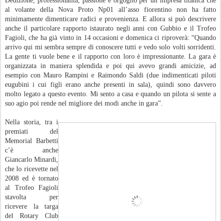
Dedizione, professionalità, passione e orgoglio per un’impresa titanica che
al volante della Nova Proto Np01 all’asso fiorentino non ha fatto
minimamente dimenticare radici e provenienza. E allora si può descrivere
anche il particolare rapporto istaurato negli anni con Gubbio e il Trofeo
Fagioli, che ha già vinto in 14 occasioni e domenica ci riproverà: “Quando
arrivo qui mi sembra sempre di conoscere tutti e vedo solo volti sorridenti.
La gente ti vuole bene e il rapporto con loro è impressionante. La gara è
organizzata in maniera splendida e poi qui avevo grandi amicizie, ad
esempio con Mauro Rampini e Raimondo Saldi (due indimenticati piloti
eugubini i cui figli erano anche presenti in sala), quindi sono davvero
molto legato a questo evento. Mi sento a casa e quando un pilota si sente a
suo agio poi rende nel migliore dei modi anche in gara”.
Nella storia, tra i
premiati del
Memorial Barbetti
c’è anche
Giancarlo Minardi,
che lo ricevette nel
2008 ed è tornato
al Trofeo Fagioli
stavolta per
ricevere la targa
del Rotary Club