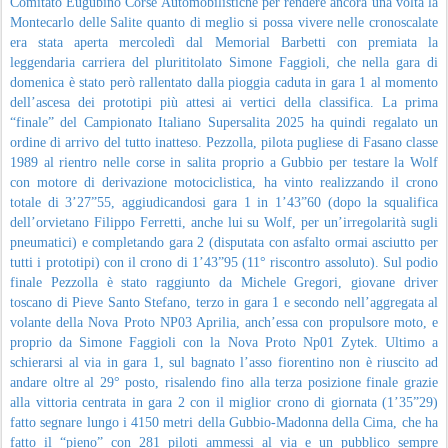
Comitato Eugubino Corse Automobilistiche per rendere ancora una volta la
Montecarlo delle Salite quanto di meglio si possa vivere nelle cronoscalate
era stata aperta mercoledì dal Memorial Barbetti con premiata la
leggendaria carriera del plurititolato Simone Faggioli, che nella gara di
domenica è stato però rallentato dalla pioggia caduta in gara 1 al momento
dell’ascesa dei prototipi più attesi ai vertici della classifica. La prima
“finale” del Campionato Italiano Supersalita 2025 ha quindi regalato un
ordine di arrivo del tutto inatteso. Pezzolla, pilota pugliese di Fasano classe
1989 al rientro nelle corse in salita proprio a Gubbio per testare la Wolf
con motore di derivazione motociclistica, ha vinto realizzando il crono
totale di 3’27”55, aggiudicandosi gara 1 in 1’43”60 (dopo la squalifica
dell’orvietano Filippo Ferretti, anche lui su Wolf, per un’irregolarità sugli
pneumatici) e completando gara 2 (disputata con asfalto ormai asciutto per
tutti i prototipi) con il crono di 1’43”95 (11° riscontro assoluto). Sul podio
finale Pezzolla è stato raggiunto da Michele Gregori, giovane driver
toscano di Pieve Santo Stefano, terzo in gara 1 e secondo nell’aggregata al
volante della Nova Proto NP03 Aprilia, anch’essa con propulsore moto, e
proprio da Simone Faggioli con la Nova Proto Np01 Zytek. Ultimo a
schierarsi al via in gara 1, sul bagnato l’asso fiorentino non è riuscito ad
andare oltre al 29° posto, risalendo fino alla terza posizione finale grazie
alla vittoria centrata in gara 2 con il miglior crono di giornata (1’35”29)
fatto segnare lungo i 4150 metri della Gubbio-Madonna della Cima, che ha
fatto il “pieno” con 281 piloti ammessi al via e un pubblico sempre