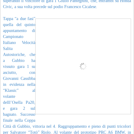
superando il vincitore di gara 1 Giulio Panteghini, che, entrambi su Honda
Civic, a sua volta precede sul podio Francesco Cicalese.
Tappa “a due fasi”
quella del quinto
appuntamento di
Campionato
Italiano Velocità
Salita
Autostoriche, che
a Gubbio ha
vissuto gara 1 su
asciutto, con
Giovanni Cassibba
in evidenza nella
“Klassic” al
volante
delll’Osella Pa20,
e gara 2 sul
bagnato. Successo
finale nella Coppa
Città di Gubbio, vittoria nel 4. Raggruppamento e pieno di punti tricolori
per Salvatore “Totò” Riolo. Al volante del prototipo PRC A6 BMW, in