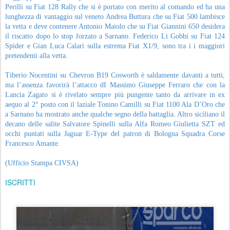
Perilli su Fiat 128 Rally che si è portato con merito al comando ed ha una
lunghezza di vantaggio sul veneto Andrea Buttura che su Fiat 500 lambisce
la vetta e deve contenere Antonio Maiolo che su Fiat Giannini 650 desidera
il riscatto dopo lo stop forzato a Sarnano. Federico Li Gobbi su Fiat 124
Spider e Gian Luca Calari sulla estrema Fiat X1/9, sono tra i i maggiori
pretendenti alla vetta.
Tiberio Nocentini su Chevron B19 Cosworth è saldamente davanti a tutti,
ma l’assenza favorirà l’attacco dI Massimo Giuseppe Ferraro che con la
Lancia Zagato si è rivelato sempre più pungente tanto da arrivare in ex
aequo al 2° posto con il laziale Tonino Camilli su Fiat 1100 Ala D’Oro che
a Sarnano ha mostrato anche qualche segno della battaglia. Altro siciliano il
decano delle salite Salvatore Spinelli sulla Alfa Romeo Giulietta SZT ed
occhi puntati sulla Jaguar E-Type del patron di Bologna Squadra Corse
Francesco Amante.
(Ufficio Stampa CIVSA)
ISCRITTI