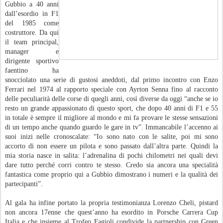
Gubbio a 40 anni
dall’esordio in F1
del 1985 come
costruttore. Da qui
il team principal,
manager e
dirigente sportivo
faentino ha
snocciolato una serie di gustosi aneddoti, dal primo incontro con Enzo
Ferrari nel 1974 al rapporto speciale con Ayrton Senna fino al racconto
delle peculiarità delle corse di quegli anni, così diverse da oggi “anche se io
resto un grande appassionato di questo sport, che dopo 40 anni di F1 e 55
in totale è sempre il migliore al mondo e mi fa provare le stesse sensazioni
di un tempo anche quando guardo le gare in tv”. Immancabile l’accenno ai
suoi inizi nelle cronoscalate: “Io sono nato con le salite, poi mi sono
accorto di non essere un pilota e sono passato dall’altra parte. Quindi la
mia storia nasce in salita: l’adrenalina di pochi chilometri nei quali devi
dare tutto perché corri contro te stesso. Credo sia ancora una specialità
fantastica come proprio qui a Gubbio dimostrano i numeri e la qualità dei
partecipanti”.
Al gala ha infine portato la propria testimonianza Lorenzo Cheli, pistard
non ancora 17enne che quest’anno ha esordito in Porsche Carrera Cup
Italia e che insieme al Trofeo Fagioli condivide la partnership con Green