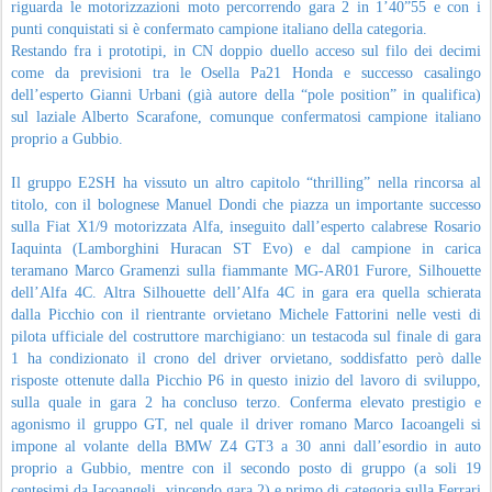
riguarda le motorizzazioni moto percorrendo gara 2 in 1’40”55 e con i
punti conquistati si è confermato campione italiano della categoria.
Restando fra i prototipi, in CN doppio duello acceso sul filo dei decimi
come da previsioni tra le Osella Pa21 Honda e successo casalingo
dell’esperto Gianni Urbani (già autore della “pole position” in qualifica)
sul laziale Alberto Scarafone, comunque confermatosi campione italiano
proprio a Gubbio.
Il gruppo E2SH ha vissuto un altro capitolo “thrilling” nella rincorsa al
titolo, con il bolognese Manuel Dondi che piazza un importante successo
sulla Fiat X1/9 motorizzata Alfa, inseguito dall’esperto calabrese Rosario
Iaquinta (Lamborghini Huracan ST Evo) e dal campione in carica
teramano Marco Gramenzi sulla fiammante MG-AR01 Furore, Silhouette
dell’Alfa 4C. Altra Silhouette dell’Alfa 4C in gara era quella schierata
dalla Picchio con il rientrante orvietano Michele Fattorini nelle vesti di
pilota ufficiale del costruttore marchigiano: un testacoda sul finale di gara
1 ha condizionato il crono del driver orvietano, soddisfatto però dalle
risposte ottenute dalla Picchio P6 in questo inizio del lavoro di sviluppo,
sulla quale in gara 2 ha concluso terzo. Conferma elevato prestigio e
agonismo il gruppo GT, nel quale il driver romano Marco Iacoangeli si
impone al volante della BMW Z4 GT3 a 30 anni dall’esordio in auto
proprio a Gubbio, mentre con il secondo posto di gruppo (a soli 19
centesimi da Iacoangeli, vincendo gara 2) e primo di categoria sulla Ferrari