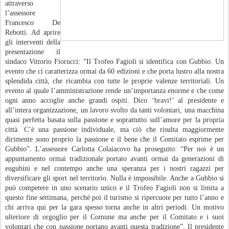
attraverso
l’assessore
Francesco De
Rebotti. Ad aprire
gli interventi della
presentazione il
sindaco Vittorio Fiorucci: “Il Trofeo Fagioli si identifica con Gubbio. Un
evento che ci caratterizza ormai da 60 edizioni e che porta lustro alla nostra
splendida città, che ricambia con tutte le proprie valenze territoriali. Un
evento al quale l’amministrazione rende un’importanza enorme e che come
ogni anno accoglie anche grandi ospiti. Dico ‘bravi!’ al presidente e
all’intera organizzazione, un lavoro svolto da tanti volontari, una macchina
quasi perfetta basata sulla passione e soprattutto sull’amore per la propria
città. C’è una passione individuale, ma ciò che risulta maggiormente
dirimente sono proprio la passione e il bene che il Comitato esprime per
Gubbio”. L’assessore Carlotta Colaiacovo ha proseguito: “Per noi è un
appuntamento ormai tradizionale portato avanti ormai da generazioni di
eugubini e nel contempo anche una speranza per i nostri ragazzi per
diversificare gli sport nel territorio. Nulla è impossibile. Anche a Gubbio si
può competere in uno scenario unico e il Trofeo Fagioli non si limita a
questo fine settimana, perché poi il turismo si ripercuote per tutto l’anno e
chi arriva qui per la gara spesso torna anche in altri periodi. Un motivo
ulteriore di orgoglio per il Comune ma anche per il Comitato e i suoi
volontari che con passione portano avanti questa tradizione”. Il presidente