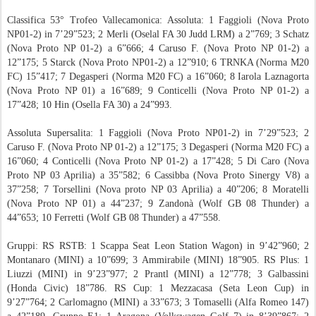
Classifica 53° Trofeo Vallecamonica: Assoluta: 1 Faggioli (Nova Proto
NP01-2) in 7’29”523; 2 Merli (Oselal FA 30 Judd LRM) a 2”769; 3 Schatz
(Nova Proto NP 01-2) a 6”666; 4 Caruso F. (Nova Proto NP 01-2) a
12”175; 5 Starck (Nova Proto NP01-2) a 12”910; 6 TRNKA (Norma M20
FC) 15”417; 7 Degasperi (Norma M20 FC) a 16”060; 8 Iarola Laznagorta
(Nova Proto NP 01) a 16”689; 9 Conticelli (Nova Proto NP 01-2) a
17”428; 10 Hin (Osella FA 30) a 24”993.
Assoluta Supersalita: 1 Faggioli (Nova Proto NP01-2) in 7’29”523; 2
Caruso F. (Nova Proto NP 01-2) a 12”175; 3 Degasperi (Norma M20 FC) a
16”060; 4 Conticelli (Nova Proto NP 01-2) a 17”428; 5 Di Caro (Nova
Proto NP 03 Aprilia) a 35”582; 6 Cassibba (Nova Proto Sinergy V8) a
37”258; 7 Torsellini (Nova proto NP 03 Aprilia) a 40”206; 8 Moratelli
(Nova Proto NP 01) a 44”237; 9 Zandonà (Wolf GB 08 Thunder) a
44”653; 10 Ferretti (Wolf GB 08 Thunder) a 47”558.
Gruppi: RS RSTB: 1 Scappa Seat Leon Station Wagon) in 9’42”960; 2
Montanaro (MINI) a 10”699; 3 Ammirabile (MINI) 18”905. RS Plus: 1
Liuzzi (MINI) in 9’23”977; 2 Prantl (MINI) a 12”778; 3 Galbassini
(Honda Civic) 18”786. RS Cup: 1 Mezzacasa (Seta Leon Cup) in
9’27”764; 2 Carlomagno (MINI) a 33”673; 3 Tomaselli (Alfa Romeo 147)