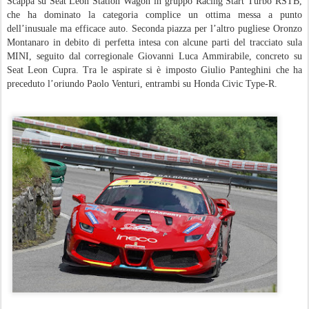
Scappa su Seat Leon Station Wagon in gruppo Racing Start Turbo RSTB,
che ha dominato la categoria complice un ottima messa a punto
dell’inusuale ma efficace auto. Seconda piazza per l’altro pugliese Oronzo
Montanaro in debito di perfetta intesa con alcune parti del tracciato sula
MINI, seguito dal corregionale Giovanni Luca Ammirabile, concreto su
Seat Leon Cupra. Tra le aspirate si è imposto Giulio Panteghini che ha
preceduto l’oriundo Paolo Venturi, entrambi su Honda Civic Type-R.