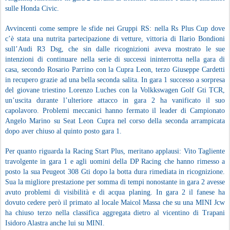
sulle Honda Civic.
Avvincenti come sempre le sfide nei Gruppi RS: nella Rs Plus Cup dove
c’è stata una nutrita partecipazione di vetture, vittoria di Ilario Bondioni
sull’Audi R3 Dsg, che sin dalle ricognizioni aveva mostrato le sue
intenzioni di continuare nella serie di successi ininterrotta nella gara di
casa, secondo Rosario Parrino con la Cupra Leon, terzo Giuseppe Cardetti
in recupero grazie ad una bella seconda salita. In gara 1 successo a sorpresa
del giovane triestino Lorenzo Luches con la Volkkswagen Golf Gti TCR,
un’uscita durante l’ulteriore attacco in gara 2 ha vanificato il suo
capolavoro. Problemi meccanici hanno fermato il leader di Campionato
Angelo Marino su Seat Leon Cupra nel corso della seconda arrampicata
dopo aver chiuso al quinto posto gara 1.
Per quanto riguarda la Racing Start Plus, meritano applausi: Vito Tagliente
travolgente in gara 1 e agli uomini della DP Racing che hanno rimesso a
posto la sua Peugeot 308 Gti dopo la botta dura rimediata in ricognizione.
Sua la migliore prestazione per somma di tempi nonostante in gara 2 avesse
avuto problemi di visibilità e di acqua planing. In gara 2 il fanese ha
dovuto cedere però il primato al locale Maicol Massa che su una MINI Jcw
ha chiuso terzo nella classifica aggregata dietro al vicentino di Trapani
Isidoro Alastra anche lui su MINI.