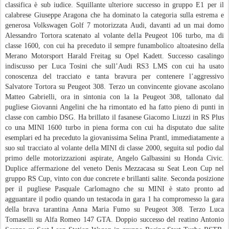
classifica è sub iudice. Squillante ulteriore successo in gruppo E1 per il
calabrese Giuseppe Aragona che ha dominato la categoria sulla estrema e
generosa Volkswagen Golf 7 motorizzata Audi, davanti ad un mai domo
Alessandro Tortora scatenato al volante della Peugeot 106 turbo, ma di
classe 1600, con cui ha preceduto il sempre funambolico altoatesino della
Merano Motorsport Harald Freitag su Opel Kadett. Successo casalingo
indiscusso per Luca Tosini che sull’Audi RS3 LMS con cui ha usato
conoscenza del tracciato e tanta bravura per contenere l’aggressivo
Salvatore Tortora su Peugeot 308. Terzo un convincente giovane ascolano
Matteo Gabrielli, ora in sintonia con la la Peugeot 308, tallonato dal
pugliese Giovanni Angelini che ha rimontato ed ha fatto pieno di punti in
classe con cambio DSG. Ha brillato il fasanese Giacomo Liuzzi in RS Plus
co una MINI 1600 turbo in piena forma con cui ha disputato due salite
esemplari ed ha preceduto la giovanissima Selina Prantl, immediatamente a
suo sul tracciato al volante della MINI di classe 2000, seguita sul podio dal
primo delle motorizzazioni aspirate, Angelo Galbassini su Honda Civic.
Duplice affermazione del veneto Denis Mezzacasa su Seat Leon Cup nel
gruppo RS Cup, vinto con due concrete e brillanti salite. Seconda posizione
per il pugliese Pasquale Carlomagno che su MINI è stato pronto ad
agguantare il podio quando un testacoda in gara 1 ha compromesso la gara
della brava tarantina Anna Maria Fumo su Peugeot 308. Terzo Luca
Tomaselli su Alfa Romeo 147 GTA. Doppio successo del reatino Antonio