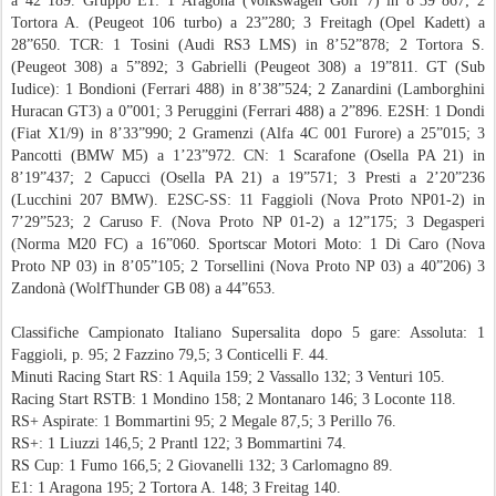
a 42”189. Gruppo E1: 1 Aragona (Volkswagen Golf 7) in 8’39”867; 2
Tortora A. (Peugeot 106 turbo) a 23”280; 3 Freitagh (Opel Kadett) a
28”650. TCR: 1 Tosini (Audi RS3 LMS) in 8’52”878; 2 Tortora S.
(Peugeot 308) a 5”892; 3 Gabrielli (Peugeot 308) a 19”811. GT (Sub
Iudice): 1 Bondioni (Ferrari 488) in 8’38”524; 2 Zanardini (Lamborghini
Huracan GT3) a 0”001; 3 Peruggini (Ferrari 488) a 2”896. E2SH: 1 Dondi
(Fiat X1/9) in 8’33”990; 2 Gramenzi (Alfa 4C 001 Furore) a 25”015; 3
Pancotti (BMW M5) a 1’23”972. CN: 1 Scarafone (Osella PA 21) in
8’19”437; 2 Capucci (Osella PA 21) a 19”571; 3 Presti a 2’20”236
(Lucchini 207 BMW). E2SC-SS: 11 Faggioli (Nova Proto NP01-2) in
7’29”523; 2 Caruso F. (Nova Proto NP 01-2) a 12”175; 3 Degasperi
(Norma M20 FC) a 16”060. Sportscar Motori Moto: 1 Di Caro (Nova
Proto NP 03) in 8’05”105; 2 Torsellini (Nova Proto NP 03) a 40”206) 3
Zandonà (WolfThunder GB 08) a 44”653.
Classifiche Campionato Italiano Supersalita dopo 5 gare: Assoluta: 1
Faggioli, p. 95; 2 Fazzino 79,5; 3 Conticelli F. 44.
Minuti Racing Start RS: 1 Aquila 159; 2 Vassallo 132; 3 Venturi 105.
Racing Start RSTB: 1 Mondino 158; 2 Montanaro 146; 3 Loconte 118.
RS+ Aspirate: 1 Bommartini 95; 2 Megale 87,5; 3 Perillo 76.
RS+: 1 Liuzzi 146,5; 2 Prantl 122; 3 Bommartini 74.
RS Cup: 1 Fumo 166,5; 2 Giovanelli 132; 3 Carlomagno 89.
E1: 1 Aragona 195; 2 Tortora A. 148; 3 Freitag 140.