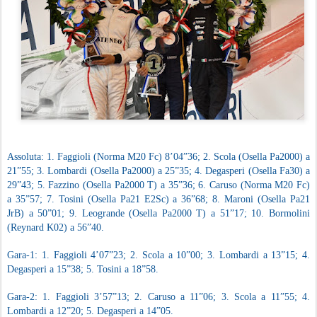
Assoluta: 1. Faggioli (Norma M20 Fc) 8’04”36; 2. Scola (Osella Pa2000) a
21”55; 3. Lombardi (Osella Pa2000) a 25”35; 4. Degasperi (Osella Fa30) a
29”43; 5. Fazzino (Osella Pa2000 T) a 35”36; 6. Caruso (Norma M20 Fc)
a 35”57; 7. Tosini (Osella Pa21 E2Sc) a 36”68; 8. Maroni (Osella Pa21
JrB) a 50”01; 9. Leogrande (Osella Pa2000 T) a 51”17; 10. Bormolini
(Reynard K02) a 56”40.
Gara-1: 1. Faggioli 4’07”23; 2. Scola a 10”00; 3. Lombardi a 13”15; 4.
Degasperi a 15”38; 5. Tosini a 18”58.
Gara-2: 1. Faggioli 3’57”13; 2. Caruso a 11”06; 3. Scola a 11”55; 4.
Lombardi a 12”20; 5. Degasperi a 14”05.