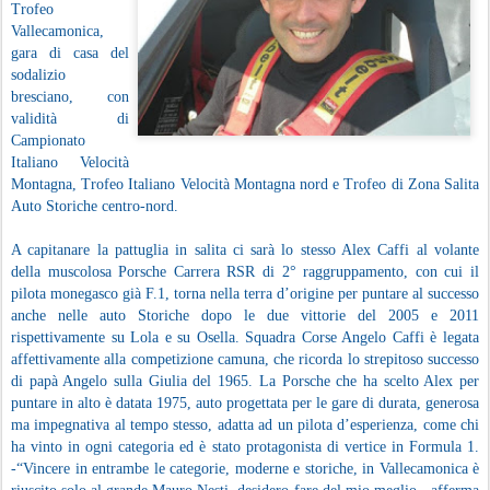
Trofeo
Vallecamonica,
gara di casa del
sodalizio
bresciano, con
validità di
Campionato
Italiano Velocità
Montagna, Trofeo Italiano Velocità Montagna nord e Trofeo di Zona Salita
Auto Storiche centro-nord.
A capitanare la pattuglia in salita ci sarà lo stesso Alex Caffi al volante
della muscolosa Porsche Carrera RSR di 2° raggruppamento, con cui il
pilota monegasco già F.1, torna nella terra d’origine per puntare al successo
anche nelle auto Storiche dopo le due vittorie del 2005 e 2011
rispettivamente su Lola e su Osella. Squadra Corse Angelo Caffi è legata
affettivamente alla competizione camuna, che ricorda lo strepitoso successo
di papà Angelo sulla Giulia del 1965. La Porsche che ha scelto Alex per
puntare in alto è datata 1975, auto progettata per le gare di durata, generosa
ma impegnativa al tempo stesso, adatta ad un pilota d’esperienza, come chi
ha vinto in ogni categoria ed è stato protagonista di vertice in Formula 1.
-“Vincere in entrambe le categorie, moderne e storiche, in Vallecamonica è