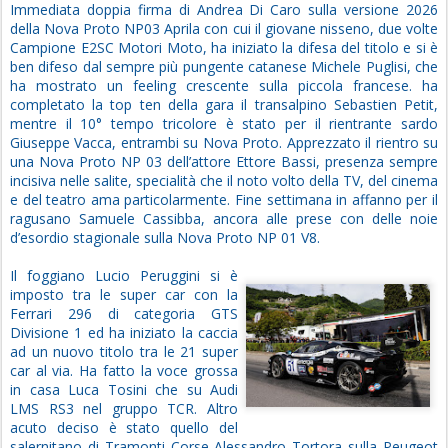
Immediata doppia firma di Andrea Di Caro sulla versione 2026
della Nova Proto NP03 Aprila con cui il giovane nisseno, due volte
Campione E2SC Motori Moto, ha iniziato la difesa del titolo e si è
ben difeso dal sempre più pungente catanese Michele Puglisi, che
ha mostrato un feeling crescente sulla piccola francese. ha
completato la top ten della gara il transalpino Sebastien Petit,
mentre il 10° tempo tricolore è stato per il rientrante sardo
Giuseppe Vacca, entrambi su Nova Proto. Apprezzato il rientro su
una Nova Proto NP 03 dell’attore Ettore Bassi, presenza sempre
incisiva nelle salite, specialità che il noto volto della TV, del cinema
e del teatro ama particolarmente. Fine settimana in affanno per il
ragusano Samuele Cassibba, ancora alle prese con delle noie
d’esordio stagionale sulla Nova Proto NP 01 V8.
Il foggiano Lucio Peruggini si è
imposto tra le super car con la
Ferrari 296 di categoria GTS
Divisione 1 ed ha iniziato la caccia
ad un nuovo titolo tra le 21 super
car al via. Ha fatto la voce grossa
in casa Luca Tosini che su Audi
LMS RS3 nel gruppo TCR. Altro
acuto deciso è stato quello del
salernitano di Tramonti Corse Alessandro Tortora sulla Peugeot