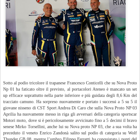
Sotto al podio tricolore il trapanese Francesco Conticelli che su Nova Proto
Np 01 ha faticato oltre il previsto, al portacolori Ateneo è mancato un set
up efficace soprattutto nella parte inferiore e più guidata degli 8,6 Km del
tracciato camuno. Ha sorpreso nuovamente e portato i successi a 5 su 5 il
giovane nisseno di CST Sport Andrea Di Caro che sulla Nova Proto NP 03
Aprilia ha nuovamente messo in riga gli avversari della categoria sportscar
Motori moto, dove si è pericolosamente avvicinato fino a 5 decimi il bravo
senese Mirko Torsellini, anche lui su Nova proto NP 03, che a sua volta ha
preceduto il veneto Enrico Zandonà salito sul podio di categoria su Wolf
Thunder GB 08, mentre l’umbro Filippo Ferretti ha conquistato i punti del