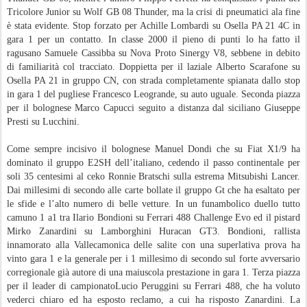
Tricolore Junior su Wolf GB 08 Thunder, ma la crisi di pneumatici ala fine
è stata evidente. Stop forzato per Achille Lombardi su Osella PA 21 4C in
gara 1 per un contatto. In classe 2000 il pieno di punti lo ha fatto il
ragusano Samuele Cassibba su Nova Proto Sinergy V8, sebbene in debito
di familiarità col tracciato. Doppietta per il laziale Alberto Scarafone su
Osella PA 21 in gruppo CN, con strada completamente spianata dallo stop
in gara 1 del pugliese Francesco Leogrande, su auto uguale. Seconda piazza
per il bolognese Marco Capucci seguito a distanza dal siciliano Giuseppe
Presti su Lucchini.
Come sempre incisivo il bolognese Manuel Dondi che su Fiat X1/9 ha
dominato il gruppo E2SH dell’italiano, cedendo il passo continentale per
soli 35 centesimi al ceko Ronnie Bratschi sulla estrema Mitsubishi Lancer.
Dai millesimi di secondo alle carte bollate il gruppo Gt che ha esaltato per
le sfide e l’alto numero di belle vetture. In un funambolico duello tutto
camuno 1 a1 tra Ilario Bondioni su Ferrari 488 Challenge Evo ed il pistard
Mirko Zanardini su Lamborghini Huracan GT3. Bondioni, rallista
innamorato alla Vallecamonica delle salite con una superlativa prova ha
vinto gara 1 e la generale per i 1 millesimo di secondo sul forte avversario
corregionale già autore di una maiuscola prestazione in gara 1. Terza piazza
per il leader di campionatoLucio Peruggini su Ferrari 488, che ha voluto
vederci chiaro ed ha esposto reclamo, a cui ha risposto Zanardini. La