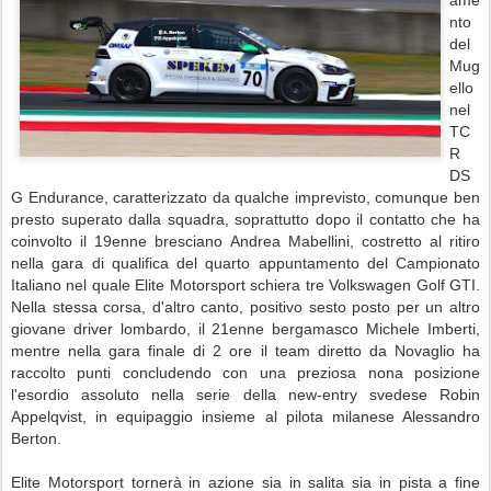
nto
del
Mug
ello
nel
TC
R
DS
G Endurance, caratterizzato da qualche imprevisto, comunque ben
presto superato dalla squadra, soprattutto dopo il contatto che ha
coinvolto il 19enne bresciano Andrea Mabellini, costretto al ritiro
nella gara di qualifica del quarto appuntamento del Campionato
Italiano nel quale Elite Motorsport schiera tre Volkswagen Golf GTI.
Nella stessa corsa, d'altro canto, positivo sesto posto per un altro
giovane driver lombardo, il 21enne bergamasco Michele Imberti,
mentre nella gara finale di 2 ore il team diretto da Novaglio ha
raccolto punti concludendo con una preziosa nona posizione
l'esordio assoluto nella serie della new-entry svedese Robin
Appelqvist, in equipaggio insieme al pilota milanese Alessandro
Berton.
Elite Motorsport tornerà in azione sia in salita sia in pista a fine