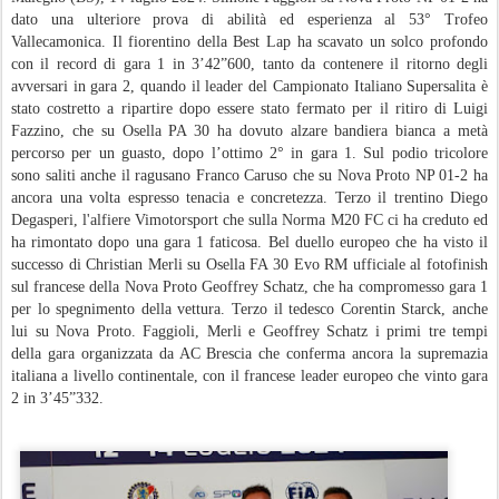
dato una ulteriore prova di abilità ed esperienza al 53° Trofeo
Vallecamonica. Il fiorentino della Best Lap ha scavato un solco profondo
con il record di gara 1 in 3’42”600, tanto da contenere il ritorno degli
avversari in gara 2, quando il leader del Campionato Italiano Supersalita è
stato costretto a ripartire dopo essere stato fermato per il ritiro di Luigi
Fazzino, che su Osella PA 30 ha dovuto alzare bandiera bianca a metà
percorso per un guasto, dopo l’ottimo 2° in gara 1. Sul podio tricolore
sono saliti anche il ragusano Franco Caruso che su Nova Proto NP 01-2 ha
ancora una volta espresso tenacia e concretezza. Terzo il trentino Diego
Degasperi, l'alfiere Vimotorsport che sulla Norma M20 FC ci ha creduto ed
ha rimontato dopo una gara 1 faticosa. Bel duello europeo che ha visto il
successo di Christian Merli su Osella FA 30 Evo RM ufficiale al fotofinish
sul francese della Nova Proto Geoffrey Schatz, che ha compromesso gara 1
per lo spegnimento della vettura. Terzo il tedesco Corentin Starck, anche
lui su Nova Proto. Faggioli, Merli e Geoffrey Schatz i primi tre tempi
della gara organizzata da AC Brescia che conferma ancora la supremazia
italiana a livello continentale, con il francese leader europeo che vinto gara
2 in 3’45”332.