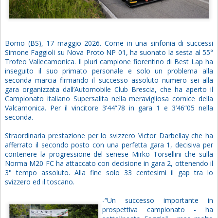
Borno (BS), 17 maggio 2026. Come in una sinfonia di successi
Simone Faggioli su Nova Proto NP 01, ha suonato la sesta al 55°
Trofeo Vallecamonica. Il pluri campione fiorentino di Best Lap ha
inseguito il suo primato personale e solo un problema alla
seconda marcia firmando il successo assoluto numero sei alla
gara organizzata dall’Automobile Club Brescia, che ha aperto il
Campionato italiano Supersalita nella meravigliosa cornice della
Valcamonica. Per il vincitore 3’44”78 in gara 1 e 3’46”05 nella
seconda.
Straordinaria prestazione per lo svizzero Victor Darbellay che ha
afferrato il secondo posto con una perfetta gara 1, decisiva per
contenere la progressione del senese Mirko Torsellini che sulla
Norma M20 FC ha attaccato con decisione in gara 2, ottenendo il
3° tempo assoluto. Alla fine solo 33 centesimi il gap tra lo
svizzero ed il toscano.
-“Un successo importante in
prospettiva campionato - ha