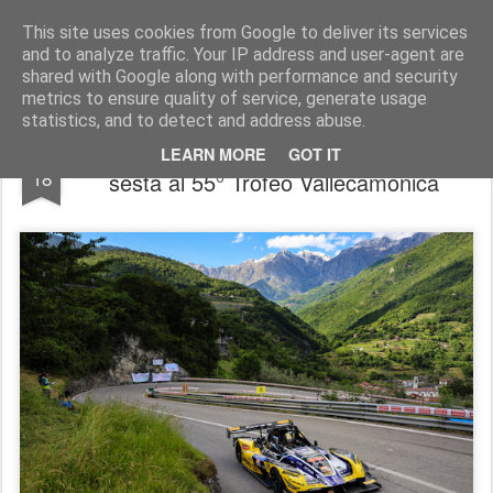
AutoMotoCorse.
Motorsport Random News 280912
This site uses cookies from Google to deliver its services
and to analyze traffic. Your IP address and user-agent are
shared with Google along with performance and security
metrics to ensure quality of service, generate usage
statistics, and to detect and address abuse.
Salita / Faggioli (Nova Proto) suona la
MAY
LEARN MORE
GOT IT
18
sesta al 55° Trofeo Vallecamonica