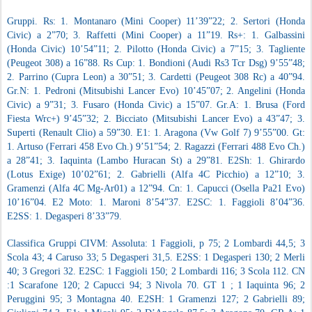
Gruppi. Rs: 1. Montanaro (Mini Cooper) 11’39”22; 2. Sertori (Honda
Civic) a 2”70; 3. Raffetti (Mini Cooper) a 11”19. Rs+: 1. Galbassini
(Honda Civic) 10’54”11; 2. Pilotto (Honda Civic) a 7”15; 3. Tagliente
(Peugeot 308) a 16”88. Rs Cup: 1. Bondioni (Audi Rs3 Tcr Dsg) 9’55”48;
2. Parrino (Cupra Leon) a 30”51; 3. Cardetti (Peugeot 308 Rc) a 40”94.
Gr.N: 1. Pedroni (Mitsubishi Lancer Evo) 10’45”07; 2. Angelini (Honda
Civic) a 9”31; 3. Fusaro (Honda Civic) a 15”07. Gr.A: 1. Brusa (Ford
Fiesta Wrc+) 9’45”32; 2. Bicciato (Mitsubishi Lancer Evo) a 43”47; 3.
Superti (Renault Clio) a 59”30. E1: 1. Aragona (Vw Golf 7) 9’55”00. Gt:
1. Artuso (Ferrari 458 Evo Ch.) 9’51”54; 2. Ragazzi (Ferrari 488 Evo Ch.)
a 28”41; 3. Iaquinta (Lambo Huracan St) a 29”81. E2Sh: 1. Ghirardo
(Lotus Exige) 10’02”61; 2. Gabrielli (Alfa 4C Picchio) a 12”10; 3.
Gramenzi (Alfa 4C Mg-Ar01) a 12”94. Cn: 1. Capucci (Osella Pa21 Evo)
10’16”04. E2 Moto: 1. Maroni 8’54”37. E2SC: 1. Faggioli 8’04”36.
E2SS: 1. Degasperi 8’33”79.
Classifica Gruppi CIVM: Assoluta: 1 Faggioli, p 75; 2 Lombardi 44,5; 3
Scola 43; 4 Caruso 33; 5 Degasperi 31,5. E2SS: 1 Degasperi 130; 2 Merli
40; 3 Gregori 32. E2SC: 1 Faggioli 150; 2 Lombardi 116; 3 Scola 112. CN
:1 Scarafone 120; 2 Capucci 94; 3 Nivola 70. GT 1 ; 1 Iaquinta 96; 2
Peruggini 95; 3 Montagna 40. E2SH: 1 Gramenzi 127; 2 Gabrielli 89;