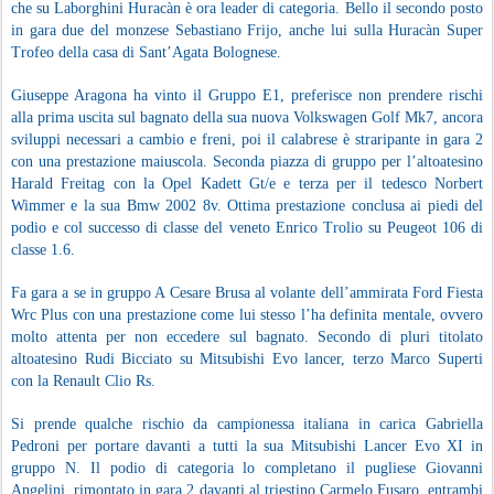
che su Laborghini Huracàn è ora leader di categoria. Bello il secondo posto
in gara due del monzese Sebastiano Frijo, anche lui sulla Huracàn Super
Trofeo della casa di Sant’Agata Bolognese.
Giuseppe Aragona ha vinto il Gruppo E1, preferisce non prendere rischi
alla prima uscita sul bagnato della sua nuova Volkswagen Golf Mk7, ancora
sviluppi necessari a cambio e freni, poi il calabrese è straripante in gara 2
con una prestazione maiuscola. Seconda piazza di gruppo per l’altoatesino
Harald Freitag con la Opel Kadett Gt/e e terza per il tedesco Norbert
Wimmer e la sua Bmw 2002 8v. Ottima prestazione conclusa ai piedi del
podio e col successo di classe del veneto Enrico Trolio su Peugeot 106 di
classe 1.6.
Fa gara a se in gruppo A Cesare Brusa al volante dell’ammirata Ford Fiesta
Wrc Plus con una prestazione come lui stesso l’ha definita mentale, ovvero
molto attenta per non eccedere sul bagnato. Secondo di pluri titolato
altoatesino Rudi Bicciato su Mitsubishi Evo lancer, terzo Marco Superti
con la Renault Clio Rs.
Si prende qualche rischio da campionessa italiana in carica Gabriella
Pedroni per portare davanti a tutti la sua Mitsubishi Lancer Evo XI in
gruppo N. Il podio di categoria lo completano il pugliese Giovanni
Angelini, rimontato in gara 2 davanti al triestino Carmelo Fusaro, entrambi