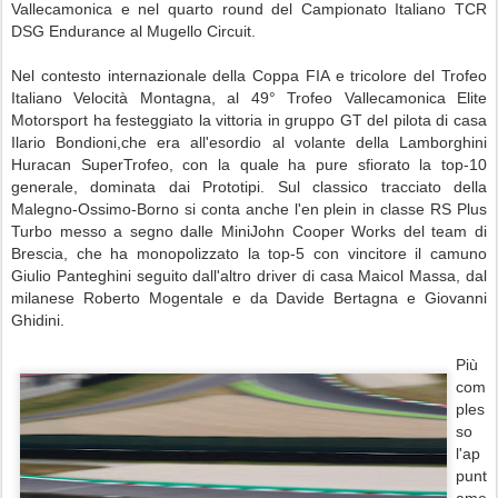
Vallecamonica e nel quarto round del Campionato Italiano TCR
DSG Endurance al Mugello Circuit.
Nel contesto internazionale della Coppa FIA e tricolore del Trofeo
Italiano Velocità Montagna, al 49° Trofeo Vallecamonica Elite
Motorsport ha festeggiato la vittoria in gruppo GT del pilota di casa
Ilario Bondioni,che era all'esordio al volante della Lamborghini
Huracan SuperTrofeo, con la quale ha pure sfiorato la top-10
generale, dominata dai Prototipi. Sul classico tracciato della
Malegno-Ossimo-Borno si conta anche l'en plein in classe RS Plus
Turbo messo a segno dalle MiniJohn Cooper Works del team di
Brescia, che ha monopolizzato la top-5 con vincitore il camuno
Giulio Panteghini seguito dall'altro driver di casa Maicol Massa, dal
milanese Roberto Mogentale e da Davide Bertagna e Giovanni
Ghidini.
Più
com
ples
so
l'ap
punt
ame