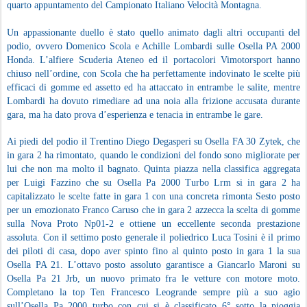
quarto appuntamento del Campionato Italiano Velocità Montagna.
Un appassionante duello è stato quello animato dagli altri occupanti del
podio, ovvero Domenico Scola e Achille Lombardi sulle Osella PA 2000
Honda. L’alfiere Scuderia Ateneo ed il portacolori Vimotorsport hanno
chiuso nell’ordine, con Scola che ha perfettamente indovinato le scelte più
efficaci di gomme ed assetto ed ha attaccato in entrambe le salite, mentre
Lombardi ha dovuto rimediare ad una noia alla frizione accusata durante
gara, ma ha dato prova d’esperienza e tenacia in entrambe le gare.
Ai piedi del podio il Trentino Diego Degasperi su Osella FA 30 Zytek, che
in gara 2 ha rimontato, quando le condizioni del fondo sono migliorate per
lui che non ma molto il bagnato. Quinta piazza nella classifica aggregata
per Luigi Fazzino che su Osella Pa 2000 Turbo Lrm si in gara 2 ha
capitalizzato le scelte fatte in gara 1 con una concreta rimonta Sesto posto
per un emozionato Franco Caruso che in gara 2 azzecca la scelta di gomme
sulla Nova Proto Np01-2 e ottiene un eccellente seconda prestazione
assoluta. Con il settimo posto generale il poliedrico Luca Tosini è il primo
dei piloti di casa, dopo aver spinto fino al quinto posto in gara 1 la sua
Osella PA 21. L’ottavo posto assoluto garantisce a Giancarlo Maroni su
Osella Pa 21 Jrb, un nuovo primato fra le vetture con motore moto.
Completano la top Ten Francesco Leogrande sempre più a suo agio
sull’Osella Pa 2000 turbo con cui si è classificato 6° sotto la pioggia