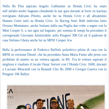
Nella Rs Plus aspirata Angelo Galbassini su Honda Civic ha osato
sull’asfalto molto bagnato chiudendo le sue gare davanti al forte ex kartista
trevigiano Adriano Pilotto, anche lui su Honda Civic e all altoatesino
Hannes Geier tutti su Honda Civic. In Racing Start Rstb indovina tutto
Oronzo Montanaro, anche lontano dalla sua Puglia due volte a segno con la
Mini Cooper S, a suo agio sul bagnato, per somma di tempi ha preceduto il
corregionale Giovanni Ammirabile sulla Peugeot 308 Gti ed il padrone di
casa Stefano Gheza anche lui su MINI Cooper Jcw.
Bella la performance di Federico Raffetti poliedrico pilota di casa con la
MINI in versione Diesel, che ha preceduto Anna Maria Fumo alle prese con
problemi di assetto su un vettura uguale, in RS. Fra le vetture aspirate il
migliore è risultato il locale Omar Sertori con l’Honda Civic 1600, davanti
a Luciano Moscardi con la Renault Clio Rs 2000 e Giorgio Guerra con la
Peugeot 106 Rallye.