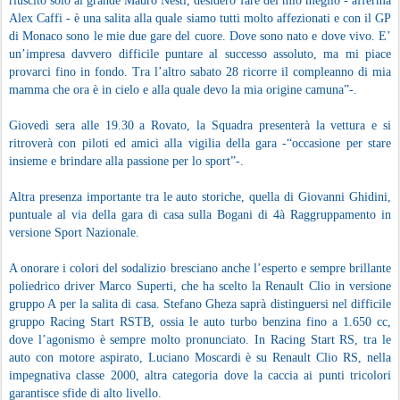
riuscito solo al grande Mauro Nesti, desidero fare del mio meglio - afferma
Alex Caffi - è una salita alla quale siamo tutti molto affezionati e con il GP
di Monaco sono le mie due gare del cuore. Dove sono nato e dove vivo. E’
un’impresa davvero difficile puntare al successo assoluto, ma mi piace
provarci fino in fondo. Tra l’altro sabato 28 ricorre il compleanno di mia
mamma che ora è in cielo e alla quale devo la mia origine camuna”-.
Giovedì sera alle 19.30 a Rovato, la Squadra presenterà la vettura e si
ritroverà con piloti ed amici alla vigilia della gara -“occasione per stare
insieme e brindare alla passione per lo sport”-.
Altra presenza importante tra le auto storiche, quella di Giovanni Ghidini,
puntuale al via della gara di casa sulla Bogani di 4à Raggruppamento in
versione Sport Nazionale.
A onorare i colori del sodalizio bresciano anche l’esperto e sempre brillante
poliedrico driver Marco Superti, che ha scelto la Renault Clio in versione
gruppo A per la salita di casa. Stefano Gheza saprà distinguersi nel difficile
gruppo Racing Start RSTB, ossia le auto turbo benzina fino a 1.650 cc,
dove l’agonismo è sempre molto pronunciato. In Racing Start RS, tra le
auto con motore aspirato, Luciano Moscardi è su Renault Clio RS, nella
impegnativa classe 2000, altra categoria dove la caccia ai punti tricolori
garantisce sfide di alto livello.