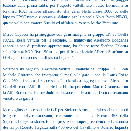
battente della prima salita, poi l’esperto valtellinese Fausto Bormolini su
Reynard K02, sempre affezionato alla gara. Nella classe 1000 cc delle
biposto E2SC nuovo successo al debutto per la piccola Nova Proto NP-03,
questa volta con motore Suzuki ed affidata al veneto Mirko Venturato.
Marco Capucci ha primeggiato con gran margine in gruppo CN su Osella
PA/21, stessa vettura per il secondo, il mantovano Alessadro Bondanza
ancora in via di proficuo apprendistato, ha chiuso terzo Stefano Falcetta
sulla Norma M20 Rvo. Sfortuna per il leader laziale Alberto Scarfone su
Osella, purtroppo uscito di strada in gara 1.
Soffrono sul bagnato le estreme vetture Silhouette del gruppo E2SH con
Michele Ghirardo che interpreta al meglio la gara 1 con la Lotus Exige
Cup 260 e ipoteca il successo nella classifica aggregata dove Alessandro
Gabrielli con l’Alfa Romeo 4c Picchio ha preceduto Marco Gramenzi con
la Alfa Romeo $c Furore Judd nonostante, il riscatto del Dottore teramano
vincitore di gara 2.
Meraviglioso successo fra le GT per Stefano Artuso, strepitoso in entrambi
le gare il driver padovano, rientrante con la sua Ferrari 458 della
Superchallenge ha sfoderato una prestazione super precedendo nella somma
dei tempi Roberto Ragazzi sulla 488 evo del Cavallino e Rosario Iaquinta