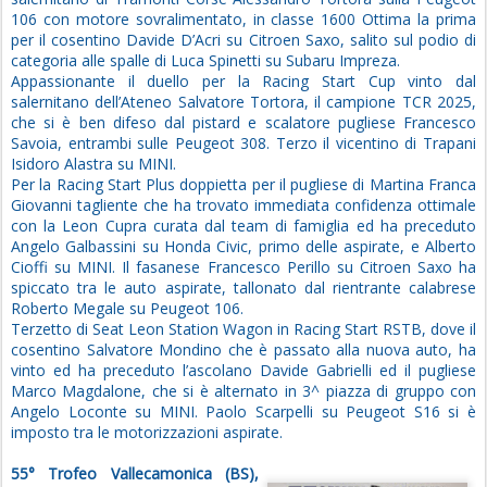
106 con motore sovralimentato, in classe 1600 Ottima la prima
per il cosentino Davide D’Acri su Citroen Saxo, salito sul podio di
categoria alle spalle di Luca Spinetti su Subaru Impreza.
Appassionante il duello per la Racing Start Cup vinto dal
salernitano dell’Ateneo Salvatore Tortora, il campione TCR 2025,
che si è ben difeso dal pistard e scalatore pugliese Francesco
Savoia, entrambi sulle Peugeot 308. Terzo il vicentino di Trapani
Isidoro Alastra su MINI.
Per la Racing Start Plus doppietta per il pugliese di Martina Franca
Giovanni tagliente che ha trovato immediata confidenza ottimale
con la Leon Cupra curata dal team di famiglia ed ha preceduto
Angelo Galbassini su Honda Civic, primo delle aspirate, e Alberto
Cioffi su MINI. Il fasanese Francesco Perillo su Citroen Saxo ha
spiccato tra le auto aspirate, tallonato dal rientrante calabrese
Roberto Megale su Peugeot 106.
Terzetto di Seat Leon Station Wagon in Racing Start RSTB, dove il
cosentino Salvatore Mondino che è passato alla nuova auto, ha
vinto ed ha preceduto l’ascolano Davide Gabrielli ed il pugliese
Marco Magdalone, che si è alternato in 3^ piazza di gruppo con
Angelo Loconte su MINI. Paolo Scarpelli su Peugeot S16 si è
imposto tra le motorizzazioni aspirate.
55° Trofeo Vallecamonica (BS),