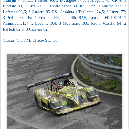
Giuliani 74,3. E1: 1 Micoli 95; 2 D’Angelo 87,5; 3 Aragona 70. GR A: 1
Bicciato 30, 2 Urtì 30, 3 Di Ferdinando 30. RS+ Cup: 1 Marino 122; 2
Loffredo 93,5; 3 Cardetti 85. RS+ Assoluta 1 Tagliente 124,5; 2 Liuzzi 77;
3 Perillo 66. Rs+ 1 Eusebio 100, 2 Perillo 82,5; Guaaetta 60 RSTB: 1
Ammirabile124; 2 Loconte 104; 3 Montanaro 100. RS: 1 Vassallo 94; 2
Raffetti 82,5; 3 Cicalese 62.
Credits: C.I.V.M. Ufficio Stampa