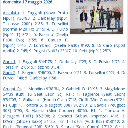
domenica 17 maggio 2026
Assoluta
: 1. Faggioli (Nova Proto
Np01) 7’30”83; 2. Darbellay (Np01
T classe 2000) 2”83; 3. Torsellini
(Norma M20 Fc) 3”15; 4. Di Fulvio
(Np01 T) 3”24; 5. Fazzino (Osella
Pa30 Evo) 3”55; 6. Caruso F.
(Np01) 6”40; 7. Lombardi (Osella Pa30) 9”92; 8. Di Caro (Np03
Aprilia) 21”45; 9. Puglisi (Np03) 23”47; 10. Petit (Np01) 25”61.
Gara 1
: 1. Faggioli 3’44”78; 2. Derbellay 1”25; 3. Di Fulvio 1”76; 4.
Torsellini 2”66; 5. Fazzino 3”34.
Gara 2
: 1. Faggioli 3’46”05; 2. Fazzino 0”21; 3. Torsellini 0”49; 4. Di
Fulvio 1”48; 5. Darbellay 1”58.
Gruppi. Rs
: 1. Mondino 9’38”84; 2. Gabrielli D. 10”95; 3. Magdalone
54”39 (tutti su Seat Leon St). Rs+: 1. Tagliente (Seat Leon)
9’34”05; 2. Galbassini (Honda Civic) 7”18; Cioffi (Mini Cooper) 9”21.
Rs Cup: 1. Tortora S. (Peugeot 308) 9’02”93; 2. Savoia (Peugeot
308) 5”95; 3. Alastra (Mini Cooper) 40”65. E1: 1. Tortora A.
(Peugeot 106T) 8’52”98; 2. Spinetti (Subaru Impreza) 4”16; 3.
D’Acri (Citroen Saxo) 31”25. Tcr: 1. Tosini (Audi Rs3) 8’50”12; 2.
Picchi (Peugeot 308) 5”69; 3. Scorza (Seat Cupra) 17”12. Gt: 1.