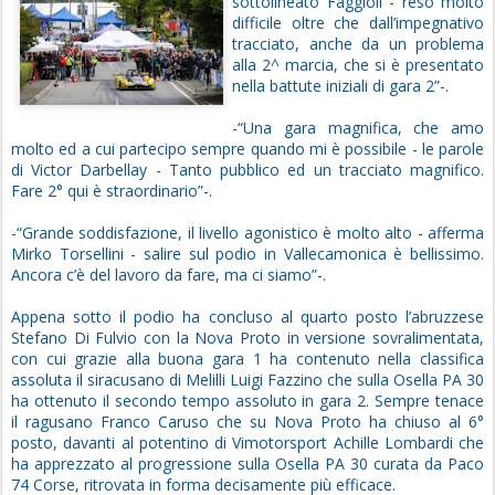
sottolineato Faggioli - reso molto
difficile oltre che dall’impegnativo
tracciato, anche da un problema
alla 2^ marcia, che si è presentato
nella battute iniziali di gara 2”-.
-“Una gara magnifica, che amo
molto ed a cui partecipo sempre quando mi è possibile - le parole
di Victor Darbellay - Tanto pubblico ed un tracciato magnifico.
Fare 2° qui è straordinario”-.
-“Grande soddisfazione, il livello agonistico è molto alto - afferma
Mirko Torsellini - salire sul podio in Vallecamonica è bellissimo.
Ancora c’è del lavoro da fare, ma ci siamo”-.
Appena sotto il podio ha concluso al quarto posto l’abruzzese
Stefano Di Fulvio con la Nova Proto in versione sovralimentata,
con cui grazie alla buona gara 1 ha contenuto nella classifica
assoluta il siracusano di Melilli Luigi Fazzino che sulla Osella PA 30
ha ottenuto il secondo tempo assoluto in gara 2. Sempre tenace
il ragusano Franco Caruso che su Nova Proto ha chiuso al 6°
posto, davanti al potentino di Vimotorsport Achille Lombardi che
ha apprezzato al progressione sulla Osella PA 30 curata da Paco
74 Corse, ritrovata in forma decisamente più efficace.