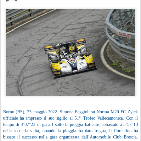
Borno (BS), 25 maggio 2022. Simone Faggioli su Norma M20 FC Zytek
ufficiale ha impresso il suo sigillo al 51° Trofeo Vallecamonica. Con il
tempo di 4’07”23 in gara 1 sotto la pioggia battente, abbassato a 3’57”13
nella seconda salita, quando la pioggia ha dato tregua, il fiorentino ha
bissato il successo nella gara organizzata dall’Automobile Club Brescia,