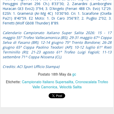
Peruggini (Ferrari 296 Ch.) 8’33”30; 2. Zanardini (Lamborghini
Huracan Gt3 Evo2) 3”94; 3. D’Angelo (Ferrari 488 Ch. Evo) 12”29.
E2Sh: 1. Gramenzi (Ar-Mg 4C) 10’30”60. Cn: 1. Scarafone (Osella
Pa21) 8’40”59. E2 Moto: 1. Di Caro 3’56”87; 2. Puglisi 2”02; 3.
Ferretti (Wolf Gb08 Thunder) 8”89.
Calendario Campionato Italiano Super Salita 2026: 15 - 17
maggio 55° Trofeo Vallecamonica (BS); 29-31 maggio 67^ Coppa
Selva di Fasano (BR); 12-14 giugno 75ª Trento Bondone; 26-28
giugno 65ª Coppa Paolino Teodori (AP); 10-12 luglio 61ª Rieti
Terminillo (RI); 21-23 agosto 61ª Trofeo Luigi Fagioli; 11-13
settembre 71^ Coppa Nissena (CL).
Credits: ACI Sport Ufficio Stampa)
Postato
18th May
da
gc
Etichette:
Campionato Italiano Supersalita
Cronoscalata Trofeo
Valle Camonica
Velocità Salita