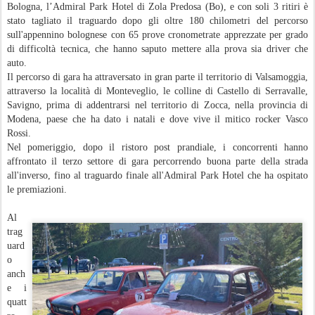
Bologna, l’Admiral Park Hotel di Zola Predosa (Bo), e con soli 3 ritiri è
stato tagliato il traguardo dopo gli oltre 180 chilometri del percorso
sull'appennino bolognese con 65 prove cronometrate apprezzate per grado
di difficoltà tecnica, che hanno saputo mettere alla prova sia driver che
auto.
Il percorso di gara ha attraversato in gran parte il territorio di Valsamoggia,
attraverso la località di Monteveglio, le colline di Castello di Serravalle,
Savigno, prima di addentrarsi nel territorio di Zocca, nella provincia di
Modena, paese che ha dato i natali e dove vive il mitico rocker Vasco
Rossi.
Nel pomeriggio, dopo il ristoro post prandiale, i concorrenti hanno
affrontato il terzo settore di gara percorrendo buona parte della strada
all'inverso, fino al traguardo finale all'Admiral Park Hotel che ha ospitato
le premiazioni.
Al
trag
uard
o
anch
e i
quatt