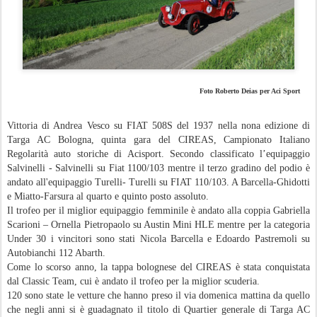
Foto Roberto Deias per Aci Sport
Vittoria di Andrea Vesco su FIAT 508S del 1937 nella nona edizione di
Targa AC Bologna, quinta gara del CIREAS, Campionato Italiano
Regolarità auto storiche di Acisport. Secondo classificato l’equipaggio
Salvinelli - Salvinelli su Fiat 1100/103 mentre il terzo gradino del podio è
andato all'equipaggio Turelli- Turelli su FIAT 110/103. A Barcella-Ghidotti
e Miatto-Farsura al quarto e quinto posto assoluto.
Il trofeo per il miglior equipaggio femminile è andato alla coppia Gabriella
Scarioni – Ornella Pietropaolo su Austin Mini HLE mentre per la categoria
Under 30 i vincitori sono stati Nicola Barcella e Edoardo Pastremoli su
Autobianchi 112 Abarth.
Come lo scorso anno, la tappa bolognese del CIREAS è stata conquistata
dal Classic Team, cui è andato il trofeo per la miglior scuderia.
120 sono state le vetture che hanno preso il via domenica mattina da quello
che negli anni si è guadagnato il titolo di Quartier generale di Targa AC