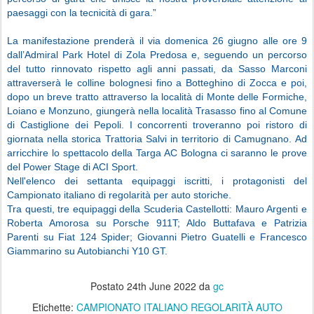
paesaggi con la tecnicità di gara.”
La manifestazione prenderà il via domenica 26 giugno alle ore 9
dall’Admiral Park Hotel di Zola Predosa e, seguendo un percorso
del tutto rinnovato rispetto agli anni passati, da Sasso Marconi
attraverserà le colline bolognesi fino a Botteghino di Zocca e poi,
dopo un breve tratto attraverso la località di Monte delle Formiche,
Loiano e Monzuno, giungerà nella località Trasasso fino al Comune
di Castiglione dei Pepoli. I concorrenti troveranno poi ristoro di
giornata nella storica Trattoria Salvi in territorio di Camugnano.
Ad
arricchire lo spettacolo della Targa AC Bologna ci saranno le prove
del Power Stage di ACI Sport.
Nell'elenco dei settanta equipaggi iscritti, i protagonisti del
Campionato italiano di regolarità per auto storiche.
Tra questi, tre equipaggi della Scuderia Castellotti: Mauro Argenti e
Roberta Amorosa su Porsche 911T; Aldo Buttafava e Patrizia
Parenti su Fiat 124 Spider; Giovanni Pietro Guatelli e Francesco
Giammarino su Autobianchi Y10 GT.
Postato
24th June 2022
da
gc
Etichette:
CAMPIONATO ITALIANO REGOLARITÀ AUTO