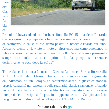
Para
disi-
Casi
ni su
Auto
bian
chi
Primula: “Stava andando molto bene fino alla PC 45 - ha detto Riccardo
Casini - quando la pompa della benzina ha cominciato a dare i primi segni
di cedimento. A causa di ciò siamo passati in notevole ritardo sul tubo.
Abbiamo spento e riavviato il motore, ripartendo ma compromettendo il
tubo successivo dove abbiamo preso un 300. Dopo abbiamo proseguito
sempre con un’ottima media prima che la pompa si arrestasse
definitivamente poco dopo la PC 55”.
Tra le dame, la vittoria è andata a Gaetana Angino ed Enrica Russo sulla
A112 Abarth del Classic Team. La manifestazione organizzata
dall’Automobile Club Bologna ha confermato anche in questa edizione la
propria centralità nel panorama della regolarità classica nazionale, offrendo
un confronto tecnico di alto profilo tra vetture storiche e moderne
interpreti della disciplina. Il prossimo appuntamento di Campionato è in
programma nel primo weekend di Agosto al San Marino Revival.
Postato
6th July
da
gc