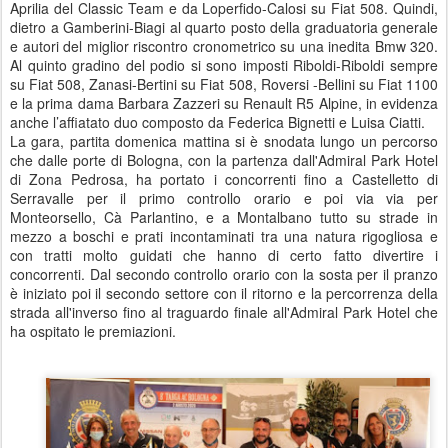
Aprilia del Classic Team e da Loperfido-Calosi su Fiat 508. Quindi,
dietro a Gamberini-Biagi al quarto posto della graduatoria generale
e autori del miglior riscontro cronometrico su una inedita Bmw 320.
Al quinto gradino del podio si sono imposti Riboldi-Riboldi sempre
su Fiat 508, Zanasi-Bertini su Fiat 508, Roversi -Bellini su Fiat 1100
e la prima dama Barbara Zazzeri su Renault R5 Alpine, in evidenza
anche l’affiatato duo composto da Federica Bignetti e Luisa Ciatti.
La gara, partita domenica mattina si è snodata lungo un percorso
che dalle porte di Bologna, con la partenza dall'Admiral Park Hotel
di Zona Pedrosa, ha portato i concorrenti fino a Castelletto di
Serravalle per il primo controllo orario e poi via via per
Monteorsello, Cà Parlantino, e a Montalbano tutto su strade in
mezzo a boschi e prati incontaminati tra una natura rigogliosa e
con tratti molto guidati che hanno di certo fatto divertire i
concorrenti. Dal secondo controllo orario con la sosta per il pranzo
è iniziato poi il secondo settore con il ritorno e la percorrenza della
strada all'inverso fino al traguardo finale all'Admiral Park Hotel che
ha ospitato le premiazioni.