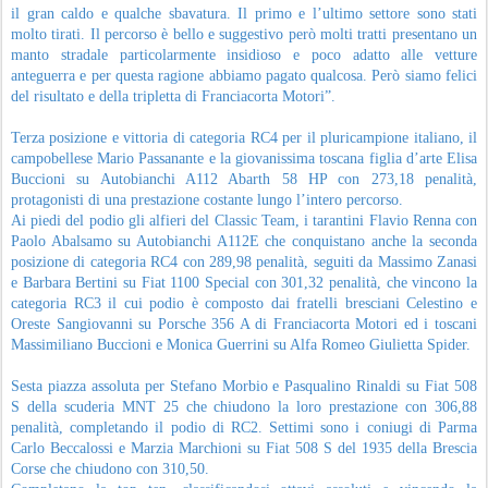
il gran caldo e qualche sbavatura. Il primo e l’ultimo settore sono stati
molto tirati. Il percorso è bello e suggestivo però molti tratti presentano un
manto stradale particolarmente insidioso e poco adatto alle vetture
anteguerra e per questa ragione abbiamo pagato qualcosa. Però siamo felici
del risultato e della tripletta di Franciacorta Motori”.
Terza posizione e vittoria di categoria RC4 per il pluricampione italiano, il
campobellese Mario Passanante e la giovanissima toscana figlia d’arte Elisa
Buccioni su Autobianchi A112 Abarth 58 HP con 273,18 penalità,
protagonisti di una prestazione costante lungo l’intero percorso.
Ai piedi del podio gli alfieri del Classic Team, i tarantini Flavio Renna con
Paolo Abalsamo su Autobianchi A112E che conquistano anche la seconda
posizione di categoria RC4 con 289,98 penalità, seguiti da Massimo Zanasi
e Barbara Bertini su Fiat 1100 Special con 301,32 penalità, che vincono la
categoria RC3 il cui podio è composto dai fratelli bresciani Celestino e
Oreste Sangiovanni su Porsche 356 A di Franciacorta Motori ed i toscani
Massimiliano Buccioni e Monica Guerrini su Alfa Romeo Giulietta Spider.
Sesta piazza assoluta per Stefano Morbio e Pasqualino Rinaldi su Fiat 508
S della scuderia MNT 25 che chiudono la loro prestazione con 306,88
penalità, completando il podio di RC2. Settimi sono i coniugi di Parma
Carlo Beccalossi e Marzia Marchioni su Fiat 508 S del 1935 della Brescia
Corse che chiudono con 310,50.