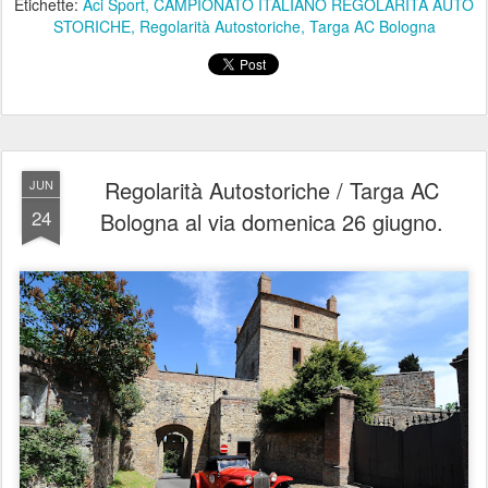
Etichette:
Aci Sport
CAMPIONATO ITALIANO REGOLARITÀ AUTO
STORICHE
Regolarità Autostoriche
Targa AC Bologna
Regolarità Autostoriche / Targa AC
JUN
24
Bologna al via domenica 26 giugno.