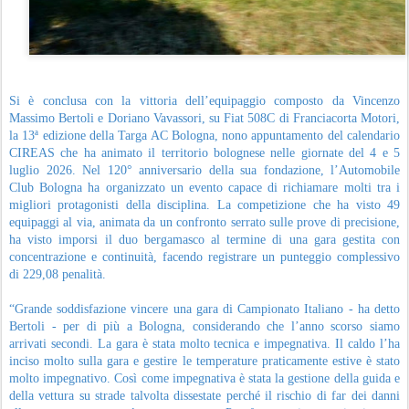
Si è conclusa con la vittoria dell’equipaggio composto da Vincenzo
Massimo Bertoli e Doriano Vavassori, su Fiat 508C di Franciacorta Motori,
la 13ª edizione della Targa AC Bologna, nono appuntamento del calendario
CIREAS che ha animato il territorio bolognese nelle giornate del 4 e 5
luglio 2026. Nel 120° anniversario della sua fondazione, l’Automobile
Club Bologna ha organizzato un evento capace di richiamare molti tra i
migliori protagonisti della disciplina. La competizione che ha visto 49
equipaggi al via, animata da un confronto serrato sulle prove di precisione,
ha visto imporsi il duo bergamasco al termine di una gara gestita con
concentrazione e continuità, facendo registrare un punteggio complessivo
di 229,08 penalità.
“Grande soddisfazione vincere una gara di Campionato Italiano - ha detto
Bertoli - per di più a Bologna, considerando che l’anno scorso siamo
arrivati secondi. La gara è stata molto tecnica e impegnativa. Il caldo l’ha
inciso molto sulla gara e gestire le temperature praticamente estive è stato
molto impegnativo. Così come impegnativa è stata la gestione della guida e
della vettura su strade talvolta dissestate perché il rischio di far dei danni