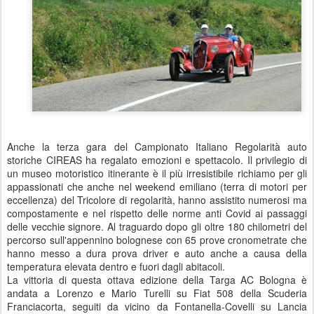
Anche la terza gara del Campionato Italiano Regolarità auto
storiche CIREAS ha regalato emozioni e spettacolo. Il privilegio di
un museo motoristico itinerante è il più irresistibile richiamo per gli
appassionati che anche nel weekend emiliano (terra di motori per
eccellenza) del Tricolore di regolarità, hanno assistito numerosi ma
compostamente e nel rispetto delle norme anti Covid ai passaggi
delle vecchie signore. Al traguardo dopo gli oltre 180 chilometri del
percorso sull'appennino bolognese con 65 prove cronometrate che
hanno messo a dura prova driver e auto anche a causa della
temperatura elevata dentro e fuori dagli abitacoli.
La vittoria di questa ottava edizione della Targa AC Bologna è
andata a Lorenzo e Mario Turelli su Fiat 508 della Scuderia
Franciacorta, seguiti da vicino da Fontanella-Covelli su Lancia