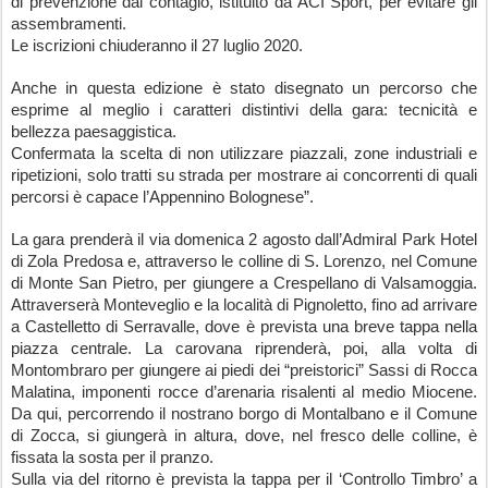
di prevenzione dal contagio, istituito da ACI Sport, per evitare gli 
assembramenti.
Le iscrizioni chiuderanno il 27 luglio 2020.
Anche in questa edizione è stato disegnato un percorso che 
esprime al meglio i caratteri distintivi della gara: tecnicità e 
bellezza paesaggistica. 
Confermata la scelta di non utilizzare piazzali, zone industriali e 
ripetizioni, solo tratti su strada per mostrare ai concorrenti di quali 
percorsi è capace l’Appennino Bolognese”.
La gara prenderà il via domenica 2 agosto dall’Admiral Park Hotel 
di Zola Predosa e, attraverso le colline di S. Lorenzo, nel Comune 
di Monte San Pietro, per giungere a Crespellano di Valsamoggia. 
Attraverserà Monteveglio e la località di Pignoletto, fino ad arrivare 
a Castelletto di Serravalle, dove è prevista una breve tappa nella 
piazza centrale. La carovana riprenderà, poi, alla volta di 
Montombraro per giungere ai piedi dei “preistorici” Sassi di Rocca 
Malatina, imponenti rocce d’arenaria risalenti al medio Miocene. 
Da qui, percorrendo il nostrano borgo di Montalbano e il Comune 
di Zocca, si giungerà in altura, dove, nel fresco delle colline, è 
fissata la sosta per il pranzo.
Sulla via del ritorno è prevista la tappa per il ‘Controllo Timbro’ a 