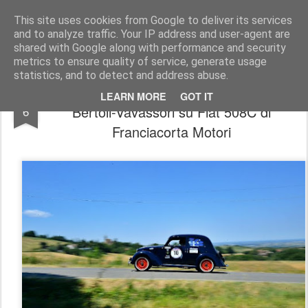
AutoMotoCorse.
Motorsport Random News 280912
This site uses cookies from Google to deliver its services
and to analyze traffic. Your IP address and user-agent are
shared with Google along with performance and security
metrics to ensure quality of service, generate usage
statistics, and to detect and address abuse.
CIREAS - La 13ª Targa AC Bologna a
JUL
LEARN MORE
GOT IT
Bertoli-Vavassori su Fiat 508C di
6
Franciacorta Motori