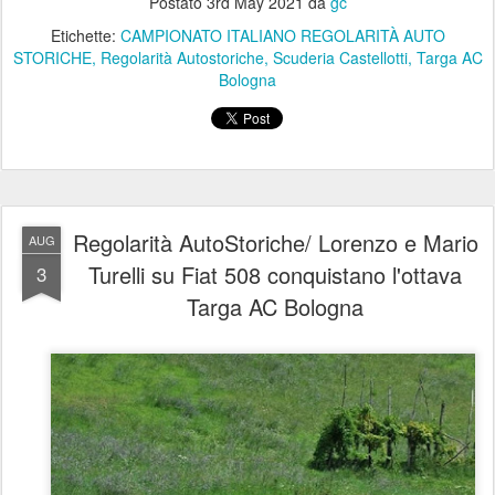
Postato
3rd May 2021
da
gc
Etichette:
CAMPIONATO ITALIANO REGOLARITÀ AUTO
STORICHE
Regolarità Autostoriche
Scuderia Castellotti
Targa AC
Bologna
Regolarità AutoStoriche/ Lorenzo e Mario
AUG
Turelli su Fiat 508 conquistano l'ottava
3
Targa AC Bologna