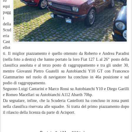
ro
equi
pagg
i
della
Scud
eria
Cast
ellot
ti. Il miglior piazzamento è quello ottenuto da Roberto e Andrea Paradisi
(nella foto a destra) che hanno portato la loro Fiat 127 L al 26° posto della
classifica assoluta e al terzo posto di raggruppamento e tra gli under 30,
mentre Giovanni Pietro Guatelli su Autobianchi Y10 GT con Francesco
Giammarino nel ruolo di navigatore ha concluso in 46a posizione e sul
podio di raggruppamento.
Seguono Luigi Cantarini e Marco Rossi su Autobianchi Y10 e Diego Garilli
e Romeo Macellari su Autobianchi A112 Abarth 70hp.
Da segnalare, infine, che la Scuderia Castellotti ha concluso in zona punti
nella classifica riservata alle squadre. Si tratta del primo piazzamento dopo
il rilascio della licenza da parte di Acisport.