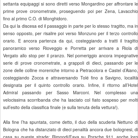
settanta equipaggi si sono diretti verso Mongardino per affrontare le
prime prove cronometrate, proseguendo poi per Zena, Lavacchio
fino al primo C.O. di Monghidoro.
Da qui la discesa ed il passaggio in parte per lo stesso tragitto, ma in
senso opposto, per risalire poi verso Monzuno per il terzo controllo
orario. E ancora partenza da qui, costeggiando a tratti il tragitto
panoramico verso Rioveggio e Porretta per arrivare a Riola di
Vergato allo stop per il pranzo. Nel pomeriggio ancora impegnative
serie di prove cronometrate, a grappoli di dieci, passando per le
zone delle colline moreniche intorno a Pietracolora e Castel d’Aiano,
costeggiando Zocca e attraversando Tolé fino a Savigno, località
designata per il quinto controllo orario. Infine, il ritorno all’Hotel
Admiral passando per Sasso Marconi. Nel complesso una
velocissima scorribanda che ha lasciato col fiato sospeso per molti
sull’esito della classifica finale (e sulla tenuta della vettura!).
Alla fine l’ha spuntata, come detto, il duo della scuderia Nettuno di
Bologna che ha distanziato di dieci penalità ancora due bolognesi, di
casa su queste strade: Rimondi/Fava su Porsche 911, anche loro