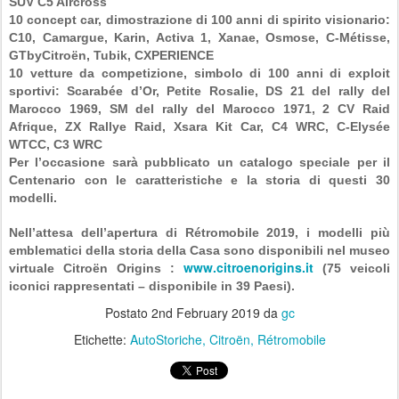
SUV C5 Aircross
10 concept car, dimostrazione di 100 anni di spirito visionario:
C10, Camargue, Karin, Activa 1, Xanae, Osmose, C-Métisse,
GTbyCitroën, Tubik, CXPERIENCE
10 vetture da competizione, simbolo di 100 anni di exploit
sportivi: Scarabée d’Or, Petite Rosalie, DS 21 del rally del
Marocco 1969, SM del rally del Marocco 1971, 2 CV Raid
Afrique, ZX Rallye Raid, Xsara Kit Car, C4 WRC, C-Elysée
WTCC, C3 WRC
Per l’occasione sarà pubblicato un catalogo speciale per il
Centenario con le caratteristiche e la storia di questi 30
modelli.
Nell’attesa dell’apertura di
Rétromobile 2019
, i modelli più
emblematici della storia della Casa sono disponibili nel museo
www.citroenorigins.it
virtuale Citroën Origins :
(75 veicoli
iconici rappresentati – disponibile in 39 Paesi).
Postato
2nd February 2019
da
gc
Etichette:
AutoStoriche
Citroën
Rétromobile