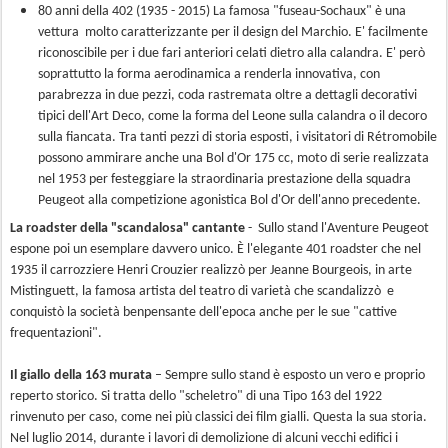
80 anni della 402 (1935 - 2015) La famosa "fuseau-Sochaux" è una
vettura molto caratterizzante per il design del Marchio. E' facilmente
riconoscibile per i due fari anteriori celati dietro alla calandra. E' però
soprattutto la forma aerodinamica a renderla innovativa, con
parabrezza in due pezzi, coda rastremata oltre a dettagli decorativi
tipici dell'Art Deco, come la forma del Leone sulla calandra o il decoro
sulla fiancata. Tra tanti pezzi di storia esposti, i visitatori di Rétromobile
possono ammirare anche una Bol d'Or 175 cc, moto di serie realizzata
nel 1953 per festeggiare la straordinaria prestazione della squadra
Peugeot alla competizione agonistica Bol d'Or dell'anno precedente.
La roadster della "scandalosa" cantante
- Sullo stand l'Aventure Peugeot
espone poi un esemplare davvero unico. È l'elegante 401 roadster che nel
1935 il carrozziere Henri Crouzier realizzò per Jeanne Bourgeois, in arte
Mistinguett, la famosa artista del teatro di varietà che scandalizzò e
conquistò la società benpensante dell'epoca anche per le sue "cattive
frequentazioni".
Il giallo della 163 murata
– Sempre sullo stand è esposto un vero e proprio
reperto storico. Si tratta dello "scheletro" di una Tipo 163 del 1922
rinvenuto per caso, come nei più classici dei film gialli. Questa la sua storia.
Nel luglio 2014, durante i lavori di demolizione di alcuni vecchi edifici i