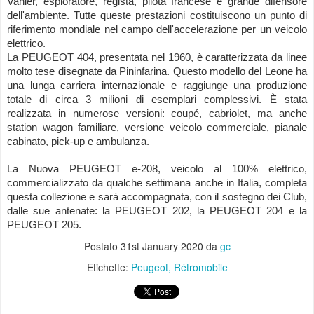
Vanier, esploratore, regista, pilota francese e grande difensore 
dell'ambiente. Tutte queste prestazioni costituiscono un punto di 
riferimento mondiale nel campo dell'accelerazione per un veicolo 
elettrico.
La PEUGEOT 404, presentata nel 1960, è caratterizzata da linee 
molto tese disegnate da Pininfarina. Questo modello del Leone ha 
una lunga carriera internazionale e raggiunge una produzione 
totale di circa 3 milioni di esemplari complessivi. È stata 
realizzata in numerose versioni: coupé, cabriolet, ma anche 
station wagon familiare, versione veicolo commerciale, pianale 
cabinato, pick-up e ambulanza.
La Nuova PEUGEOT e-208, veicolo al 100% elettrico, 
commercializzato da qualche settimana anche in Italia, completa 
questa collezione e sarà accompagnata, con il sostegno dei Club, 
dalle sue antenate: la PEUGEOT 202, la PEUGEOT 204 e la 
PEUGEOT 205.
Postato
31st January 2020
da
gc
Etichette:
Peugeot
Rétromobile