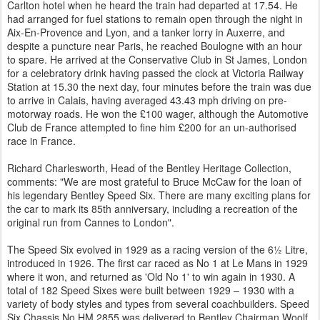
Carlton hotel when he heard the train had departed at 17.54. He
had arranged for fuel stations to remain open through the night in
Aix-En-Provence and Lyon, and a tanker lorry in Auxerre, and
despite a puncture near Paris, he reached Boulogne with an hour
to spare. He arrived at the Conservative Club in St James, London
for a celebratory drink having passed the clock at Victoria Railway
Station at 15.30 the next day, four minutes before the train was due
to arrive in Calais, having averaged 43.43 mph driving on pre-
motorway roads. He won the £100 wager, although the Automotive
Club de France attempted to fine him £200 for an un-authorised
race in France.
‎Richard Charlesworth, Head of the Bentley Heritage Collection,
comments: "We are most grateful to Bruce McCaw for the loan of
his legendary Bentley Speed Six. There are many exciting plans for
the car to mark its 85th anniversary, including a recreation of the
original run from Cannes to London".
The Speed Six evolved in 1929 as a racing version of the 6½ Litre,
introduced in 1926. The first car raced as No 1 at Le Mans in 1929
where it won, and returned as 'Old No 1' to win again in 1930. A
total of 182 Speed Sixes were built between 1929 – 1930 with a
variety of body styles and types from several coachbuilders. Speed
Six Chassis No HM 2855 was delivered to Bentley Chairman Woolf