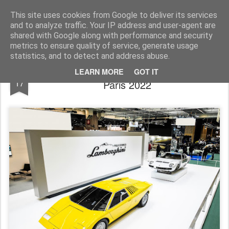
AutoMotoCorse.
Motorsport Random News 280912
This site uses cookies from Google to deliver its services
and to analyze traffic. Your IP address and user-agent are
shared with Google along with performance and security
metrics to ensure quality of service, generate usage
statistics, and to detect and address abuse.
Il Polo Storico Lamborghini a Rétromobile
MAR
LEARN MORE
GOT IT
17
Paris 2022