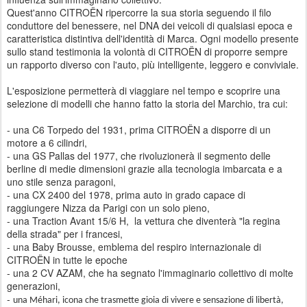
Quest'anno CITROËN ripercorre la sua storia seguendo il filo
conduttore del benessere, nel DNA dei veicoli di qualsiasi epoca e
caratteristica distintiva dell'identità di Marca. Ogni modello presente
sullo stand testimonia la volontà di CITROËN di proporre sempre
un rapporto diverso con l'auto, più intelligente, leggero e conviviale.
L'esposizione permetterà di viaggiare nel tempo e scoprire una
selezione di modelli che hanno fatto la storia del Marchio, tra cui:
- una C6 Torpedo del 1931, prima CITROËN a disporre di un
motore a 6 cilindri,
- una GS Pallas del 1977, che rivoluzionerà il segmento delle
berline di medie dimensioni grazie alla tecnologia imbarcata e a
uno stile senza paragoni,
- una CX 2400 del 1978, prima auto in grado capace di
raggiungere Nizza da Parigi con un solo pieno,
- una Traction Avant 15/6 H, la vettura che diventerà "la regina
della strada" per i francesi,
- una Baby Brousse, emblema del respiro internazionale di
CITROËN in tutte le epoche
‎- una 2 CV AZAM, che ha segnato l'immaginario collettivo di molte
generazioni,
-
una Méhari, icona che trasmette gioia di vivere e sensazione di libertà,