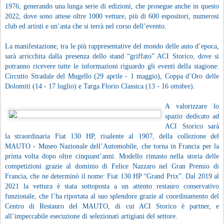
1976, generando una lunga serie di edizioni, che prosegue anche in questo
2022, dove sono attese oltre 1000 vetture, più di 600 espositori, numerosi
club ed artisti e un’asta che si terrà nel corso dell’evento.
La manifestazione, tra le più rappresentative del mondo delle auto d’epoca,
sarà arricchita dalla presenza dello stand “griffato” ACI Storico, dove si
potranno ricevere tutte le informazioni riguardo gli eventi della stagione:
Circuito Stradale del Mugello (29 aprile - 1 maggio), Coppa d’Oro delle
Dolomiti (14 - 17 luglio) e Targa Florio Classica (13 - 16 ottobre).
A valorizzare lo
spazio dedicato ad
ACI Storico sarà
la straordinaria Fiat 130 HP, risalente al 1907, della collezione del
MAUTO - Museo Nazionale dell’Automobile, che torna in Francia per la
prima volta dopo oltre cinquant’anni. Modello rimasto nella storia delle
competizioni grazie al dominio di Felice Nazzaro nel Gran Premio di
Francia, che ne determinò il nome: Fiat 130 HP “Grand Prix”. Dal 2019 al
2021 la vettura è stata sottoposta a un attento restauro conservativo
funzionale, che l’ha riportata al suo splendore grazie al coordinamento del
Centro di Restauro del MAUTO, di cui ACI Storico è partner, e
all’impeccabile esecuzione di selezionati artigiani del settore.