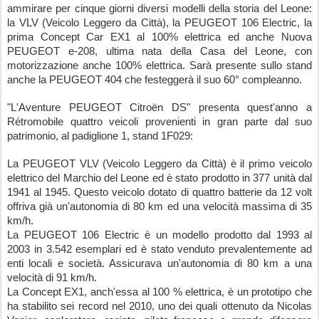
ammirare per cinque giorni diversi modelli della storia del Leone: 
la VLV (Veicolo Leggero da Città), la PEUGEOT 106 Electric, la 
prima Concept Car EX1 al 100% elettrica ed anche Nuova 
PEUGEOT e-208, ultima nata della Casa del Leone, con 
motorizzazione anche 100% elettrica. Sarà presente sullo stand 
anche la PEUGEOT 404 che festeggerà il suo 60° compleanno.
"L'Aventure PEUGEOT Citroën DS" presenta quest'anno a 
Rétromobile quattro veicoli provenienti in gran parte dal suo 
patrimonio, al padiglione 1, stand 1F029:
La PEUGEOT VLV (Veicolo Leggero da Città) è il primo veicolo 
elettrico del Marchio del Leone ed è stato prodotto in 377 unità dal 
1941 al 1945. Questo veicolo dotato di quattro batterie da 12 volt 
offriva già un'autonomia di 80 km ed una velocità massima di 35 
km/h.
La PEUGEOT 106 Electric è un modello prodotto dal 1993 al 
2003 in 3.542 esemplari ed è stato venduto prevalentemente ad 
enti locali e società. Assicurava un'autonomia di 80 km a una 
velocità di 91 km/h.
La Concept EX1, anch'essa al 100 % elettrica, è un prototipo che 
ha stabilito sei record nel 2010, uno dei quali ottenuto da Nicolas 