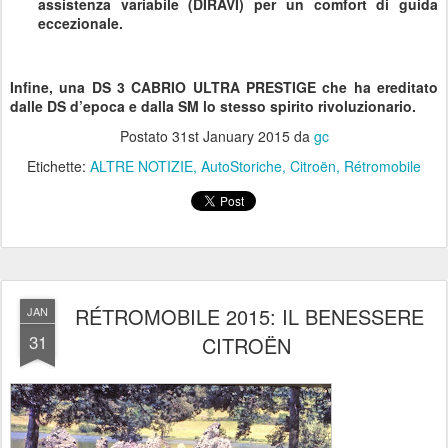
assistenza variabile (DIRAVI) per un comfort di guida
eccezionale.
Infine, una DS 3 CABRIO ULTRA PRESTIGE che ha ereditato
dalle DS d’epoca e dalla SM lo stesso spirito rivoluzionario.
Postato
31st January 2015
da
gc
Etichette:
ALTRE NOTIZIE
AutoStoriche
Citroën
Rétromobile
RÉTROMOBILE 2015: IL BENESSERE
JAN
31
CITROËN