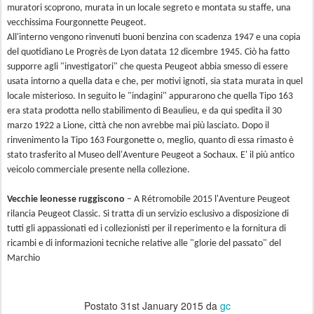
muratori scoprono, murata in un locale segreto e montata su staffe, una
vecchissima Fourgonnette Peugeot‎.
‎All'interno vengono rinvenuti buoni benzina con scadenza 1947 e una copia
del quotidiano Le Progrès de Lyon datata 12 dicembre 1945. Ciò ha fatto
supporre agli "investigatori" che questa Peugeot abbia smesso di essere
usata intorno a quella data e che, per motivi ignoti, sia stata murata in quel
locale misterioso. In seguito le "indagini" appurarono che quella Tipo 163
era stata prodotta nello stabilimento di Beaulieu, e da qui spedita il 30
marzo 1922 a Lione, città che non avrebbe mai più lasciato. Dopo il
rinvenimento la Tipo 163 Fourgonette o, meglio, quanto di essa rimasto è
stato trasferito al Museo dell'Aventure Peugeot a Sochaux. E' il più antico
veicolo commerciale presente nella collezione.
Vecchie leonesse ruggiscono
– A Rétromobile 2015 l'Aventure Peugeot
rilancia Peugeot Classic. Si tratta di un servizio esclusivo a disposizione di
tutti gli appassionati ed i collezionisti per il reperimento e la fornitura di
ricambi e di informazioni tecniche relative alle "glorie del passato" del
Marchio
Postato
31st January 2015
da
gc