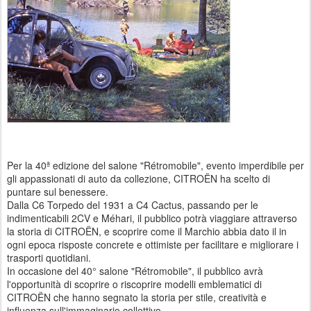
Per la 40ª edizione del salone "Rétromobile", evento imperdibile per
gli appassionati di auto da collezione, CITROËN ha scelto di
puntare sul benessere.
Dalla C6 Torpedo del 1931 a C4 Cactus, passando per le
indimenticabili 2CV e Méhari, il pubblico potrà viaggiare attraverso
la storia di CITROËN, e scoprire come il Marchio abbia dato il in
ogni epoca risposte concrete e ottimiste per facilitare e migliorare i
trasporti quotidiani.
In occasione del 40° salone "Rétromobile", il pubblico avrà
l'opportunità di scoprire o riscoprire modelli emblematici di
CITROËN che hanno segnato la storia per stile, creatività e
influenza sull'immaginario collettivo.