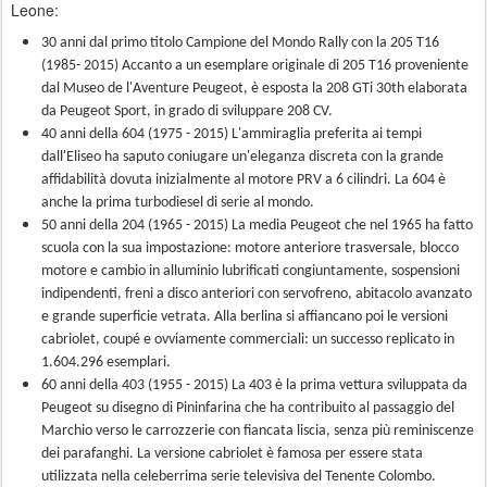
Leone:
30 anni dal primo titolo Campione del Mondo Rally con la 205 T16
(1985- 2015) Accanto a un esemplare originale di 205 T16 proveniente
dal Museo de l'Aventure Peugeot, è esposta la 208 GTi 30th elaborata
da Peugeot Sport, in grado di sviluppare 208 CV.
40 anni della 604 (1975 - 2015) L'ammiraglia preferita ai tempi
dall'Eliseo ha saputo coniugare un'eleganza discreta con la grande
affidabilità dovuta inizialmente al motore PRV a 6 cilindri. La 604 è
anche la prima turbodiesel di serie al mondo.
50 anni della 204 (1965 - 2015) La media Peugeot che nel 1965 ha fatto
scuola con la sua impostazione: motore anteriore trasversale, blocco
motore e cambio in alluminio lubrificati congiuntamente, sospensioni
indipendenti, freni a disco anteriori con servofreno, abitacolo avanzato
e grande superficie vetrata. Alla berlina si affiancano poi le versioni
cabriolet, coupé e ovviamente commerciali: un successo replicato in
1.604.296 esemplari.
60 anni della 403 (1955 - 2015) La 403 è la prima vettura sviluppata da
Peugeot su disegno di Pininfarina che ha contribuito al passaggio del
Marchio verso le carrozzerie con fiancata liscia, senza più reminiscenze
dei parafanghi. La versione cabriolet è famosa per essere stata
utilizzata nella celeberrima serie televisiva del Tenente Colombo.