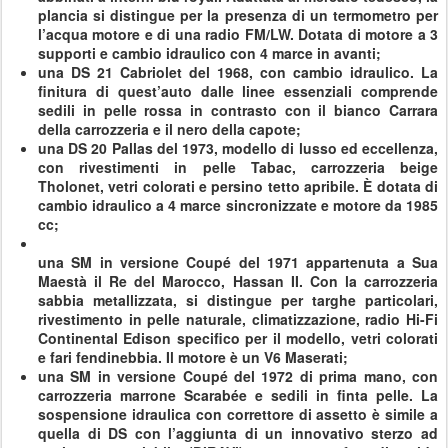
plancia si distingue per la presenza di un termometro per
l’acqua motore e di una radio FM/LW. Dotata di motore a 3
supporti e cambio idraulico con 4 marce in avanti;
una DS 21 Cabriolet del 1968, con cambio idraulico. La
finitura di quest’auto dalle linee essenziali comprende
sedili in pelle rossa in contrasto con il bianco Carrara
della carrozzeria e il nero della capote;
una DS 20 Pallas del 1973, modello di lusso ed eccellenza,
con rivestimenti in pelle Tabac, carrozzeria beige
Tholonet, vetri colorati e persino tetto apribile. È dotata di
cambio idraulico a 4 marce sincronizzate e motore da 1985
cc;
una SM in versione Coupé del 1971 appartenuta a Sua
Maestà il Re del Marocco, Hassan II. Con la carrozzeria
sabbia metallizzata, si distingue per targhe particolari,
rivestimento in pelle naturale, climatizzazione, radio Hi-Fi
Continental Edison specifico per il modello, vetri colorati
e fari fendinebbia. Il motore è un V6 Maserati;
una SM in versione Coupé del 1972 di prima mano, con
carrozzeria marrone Scarabée e sedili in finta pelle. La
sospensione idraulica con correttore di assetto è simile a
quella di DS con l’aggiunta di un innovativo sterzo ad