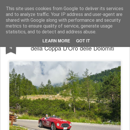
AutoMotoCorse.
Motorsport Random News 280912
This site uses cookies from Google to deliver its services
and to analyze traffic. Your IP address and user-agent are
shared with Google along with performance and security
metrics to ensure quality of service, generate usage
statistics, and to detect and address abuse.
Anche nel 2026 il concorso d'eleganza
APR
LEARN MORE
GOT IT
4
della Coppa D'Oro delle Dolomiti