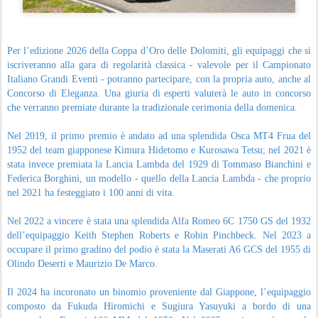
Per l’edizione 2026 della Coppa d’Oro delle Dolomiti, gli equipaggi che si
iscriveranno alla gara di regolarità classica - valevole per il Campionato
Italiano Grandi Eventi - potranno partecipare, con la propria auto, anche al
Concorso di Eleganza. Una giuria di esperti valuterà le auto in concorso
che verranno premiate durante la tradizionale cerimonia della domenica.
Nel 2019, il primo premio è andato ad una splendida Osca MT4 Frua del
1952 del team giapponese Kimura Hidetomo e Kurosawa Tetsu; nel 2021 è
stata invece premiata la Lancia Lambda del 1929 di Tommaso Bianchini e
Federica Borghini, un modello - quello della Lancia Lambda - che proprio
nel 2021 ha festeggiato i 100 anni di vita.
Nel 2022 a vincere è stata una splendida Alfa Romeo 6C 1750 GS del 1932
dell’equipaggio Keith Stephen Roberts e Robin Pinchbeck. Nel 2023 a
occupare il primo gradino del podio è stata la Maserati A6 GCS del 1955 di
Olindo Deserti e Maurizio De Marco.
Il 2024 ha incoronato un binomio proveniente dal Giappone, l’equipaggio
composto da Fukuda Hiromichi e Sugiura Yasuyuki a bordo di una