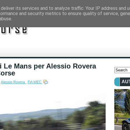
deliver its services and to analyze traffic. Your IP address and 
formance and security metrics to ensure quality of service, gen
abuse.
di Le Mans per Alessio Rovera
Corse
AU
,
Alessio Rovera
,
FIA WEC