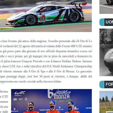
UOM
ista l'evento più atteso della stagione, l'esordio personale alla 24 Ore di Le
l weekend del 22 agosto affronterà al volante della Ferrari 488 GTE numero
 già preso parte alla giornata di test ufficiali disputata domenica scorsa sui
arthe e ora è pronto per gli impegni che in pista da mercoledì a domenica lo
 il pilota francese François Perrodo e con il danese Nicklas Nielsen. Insieme
lla classe GTE Am e nella classifica del FIA World Endurance Championship
lle vittorie ottenute alla 6 Ore di Spa e alla 6 Ore di Monza. La gara-mito
egna punteggi doppi, cioè ben 50 punti ai vincitori, e dunque, aldilà del
 rappresenta uno snodo cruciale nella rincorsa iridata.
FO
89esima
 in GTE
ogramma
 da una
e dalle