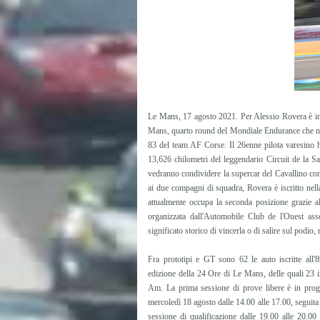
Le Mans, 17 agosto 2021. Per Alessio Rovera è in v
Mans, quarto round del Mondiale Endurance che ne
83 del team AF Corse. Il 26enne pilota varesino ha
13,626 chilometri del leggendario Circuit de la S
vedranno condividere la supercar del Cavallino con
ai due compagni di squadra, Rovera è iscritto ne
attualmente occupa la seconda posizione grazie a
organizzata dall'Automobile Club de l'Ouest ass
significato storico di vincerla o di salire sul podio,
Fra prototipi e GT sono 62 le auto iscritte all'
edizione della 24 Ore di Le Mans, delle quali 23
Am. La prima sessione di prove libere è in pr
mercoledì 18 agosto dalle 14.00 alle 17.00, seguita
sessione di qualificazione dalle 19.00 alle 20.00 