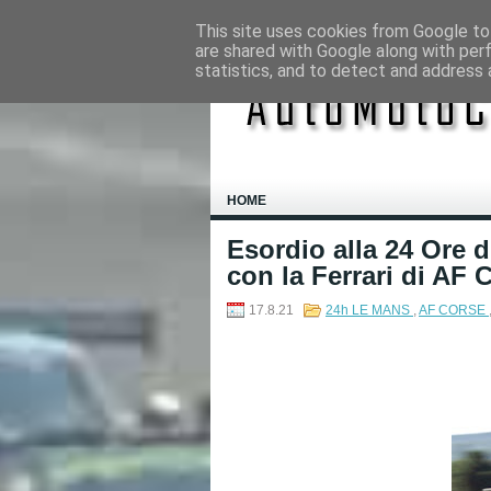
This site uses cookies from Google to 
are shared with Google along with per
statistics, and to detect and address 
HOME
Esordio alla 24 Ore 
con la Ferrari di AF 
17.8.21
24h LE MANS
,
AF CORSE