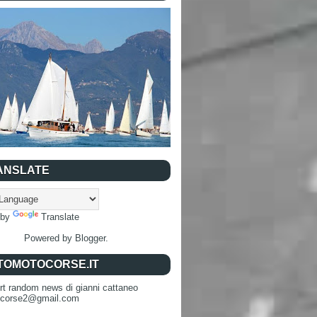
ANSLATE
 by
Translate
Powered by
Blogger
.
TOMOTOCORSE.IT
rt random news di gianni cattaneo
ocorse2@gmail.com