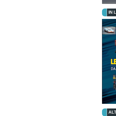
IN 
ALT