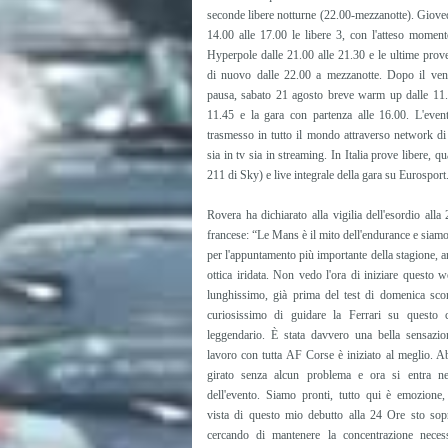
seconde libere notturne (22.00-mezzanotte). Gioved
14.00 alle 17.00 le libere 3, con l'atteso moment
Hyperpole dalle 21.00 alle 21.30 e le ultime prove
di nuovo dalle 22.00 a mezzanotte. Dopo il ven
pausa, sabato 21 agosto breve warm up dalle 11.
11.45 e la gara con partenza alle 16.00. L'even
trasmesso in tutto il mondo attraverso network di 
sia in tv sia in streaming. In Italia prove libere, 
211 di Sky) e live integrale della gara su Eurosport
Rovera ha dichiarato alla vigilia dell'esordio alla
francese: “Le Mans è il mito dell'endurance e siamo
per l'appuntamento più importante della stagione, a
ottica iridata. Non vedo l'ora di iniziare questo 
lunghissimo, già prima del test di domenica sco
curiosissimo di guidare la Ferrari su questo c
leggendario. È stata davvero una bella sensazio
lavoro con tutta AF Corse è iniziato al meglio. 
girato senza alcun problema e ora si entra ne
dell'evento. Siamo pronti, tutto qui è emozione
vista di questo mio debutto alla 24 Ore sto sopr
cercando di mantenere la concentrazione neces