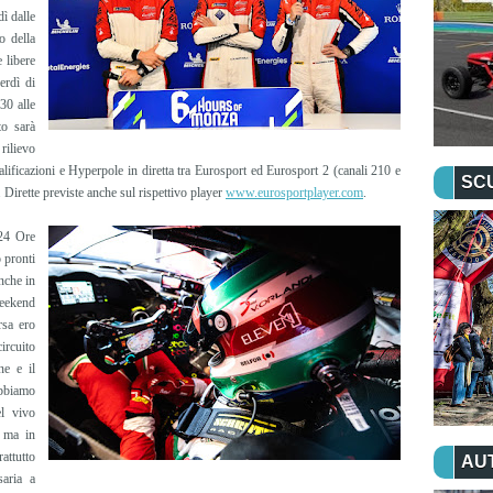
ì dalle
o della
 libere
erdì di
30 alle
to sarà
rilievo
qualificazioni e Hyperpole in diretta tra Eurosport ed Eurosport 2 (canali 210 e
SC
. Dirette previste anche sul rispettivo player
www.eurosportplayer.com
.
 24 Ore
 pronti
nche in
weekend
rsa ero
ircuito
ne e il
Abbiamo
l vivo
, ma in
attutto
AU
saria a