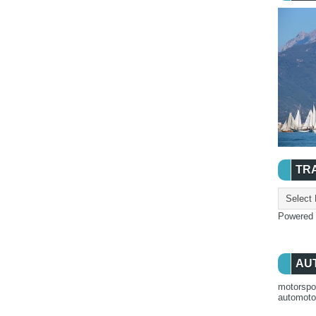
TR
Powered
AU
motorspo
automot