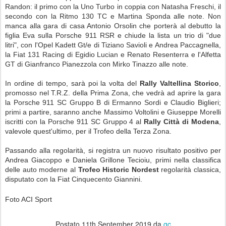
Randon: il primo con la Uno Turbo in coppia con Natasha Freschi, il
secondo con la Ritmo 130 TC e Martina Sponda alle note. Non
manca alla gara di casa Antonio Orsolin che porterà al debutto la
figlia Eva sulla Porsche 911 RSR e chiude la lista un trio di "due
litri", con l'Opel Kadett Gt/e di Tiziano Savioli e Andrea Paccagnella,
la Fiat 131 Racing di Egidio Lucian e Renato Resenterra e l'Alfetta
GT di Gianfranco Pianezzola con Mirko Tinazzo alle note.
In ordine di tempo, sarà poi la volta del
Rally Valtellina Storico
,
promosso nel T.R.Z. della Prima Zona, che vedrà ad aprire la gara
la Porsche 911 SC Gruppo B di Ermanno Sordi e Claudio Biglieri;
primi a partire, saranno anche Massimo Voltolini e Giuseppe Morelli
iscritti con la Porsche 911 SC Gruppo 4 al
Rally Città di Modena
,
valevole quest'ultimo, per il Trofeo della Terza Zona.
Passando alla regolarità, si registra un nuovo risultato positivo per
Andrea Giacoppo e Daniela Grillone Tecioiu, primi nella classifica
delle auto moderne al
Trofeo Historic Nordest
regolarità classica,
disputato con la Fiat Cinquecento Giannini.
Foto ACI Sport
Postato
11th September 2019
da
gc