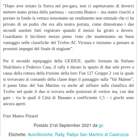
“Dopo aver testato la Sierra nel pre-gara, non ci aspettavamo di doverci
mettere mano prima della partenza – racconta Bianco – ma siamo riusciti a
portare in fondo la vettura nonostante un rendimento non ottimale che ci ha
privato di un podio che era alla nostra portata, come dimostrano i due
secondi assoluti fatti registrare quando il mezzo ha girato a dovere.
Guardiamo il bicchiere mezzo pieno visto che manteniamo un buon
vantaggio nelle classifiche del Trofeo AC Vicenza e iniziamo a pensare ai
prossimi impegni del finale di stagione”.
Per il secondo equipaggio della GEIDUE, quello formato da Stefano
Sbalchiero e Federico Casa, il rally è durato lo spazio di due sole prove a
causa della rottura della frizione della loro Fiat 127 Gruppo 2 con la quale
si trovavano al comando della classe dopo il passaggio sulla “Val Malene”;
il passo falso del San Martino va anche ad influire sulla classifica del
Trofeo nel quale il duo si trovava nelle posizioni di vertice ma, con due
gare – tra le quali il Città di Bassano a coefficiente 1,5 – i giochi sono
ancora aperti.
Foto Matteo Pittarel
Postato
21st September 2021
da
gc
Etichette:
AutoStoriche
Rally
Rallye San Martino di Castrozza