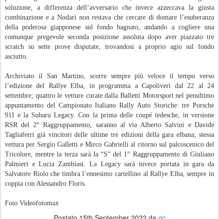
soluzione, a differenza dell’avversario che invece azzeccava la giusta
combinazione e a Nodari non restava che cercare di domare l’esuberanza
della poderosa giapponese sul fondo bagnato, andando a cogliere una
comunque pregevole seconda posizione assoluta dopo aver piazzato tre
scratch su sette prove disputate, trovandosi a proprio agio sul fondo
asciutto.
Archiviato il San Martino, scorre sempre più veloce il tempo verso
l’edizione del Rallye Elba, in programma a Capoliveri dal 22 al 24
settembre; quattro le vetture curate dalla Balletti Motorsport nel penultimo
appuntamento del Campionato Italiano Rally Auto Storiche: tre Porsche
911 e la Subaru Legacy. Con la prima delle coupé tedesche, in versione
RSR del 2° Raggruppamento, saranno al via Alberto Salvini e Davide
Tagliaferri già vincitori delle ultime tre edizioni della gara elbana; stessa
vettura per Sergio Galletti e Mirco Gabrielli al ritorno sul palcoscenico del
Tricolore, mentre la terza sarà la “S” del 1° Raggruppamento di Giuliano
Palmieri e Lucia Zambiasi. La Legacy sarà invece portata in gara da
Salvatore Riolo che timbra l’ennesimo cartellino al Rallye Elba, sempre in
coppia con Alessandro Floris.
Foto Videofotomax
Postato
15th September 2022
da
gc