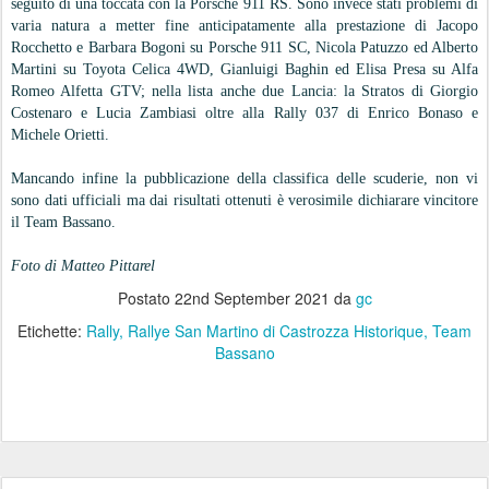
seguito di una toccata con la Porsche 911 RS. Sono invece stati problemi di
varia natura a metter fine anticipatamente alla prestazione di Jacopo
Rocchetto e Barbara Bogoni su Porsche 911 SC, Nicola Patuzzo ed Alberto
Martini su Toyota Celica 4WD, Gianluigi Baghin ed Elisa Presa su Alfa
Romeo Alfetta GTV; nella lista anche due Lancia: la Stratos di Giorgio
Costenaro e Lucia Zambiasi oltre alla Rally 037 di Enrico Bonaso e
Michele Orietti.
Mancando infine la pubblicazione della classifica delle scuderie, non vi
sono dati ufficiali ma dai risultati ottenuti è verosimile dichiarare vincitore
il Team Bassano.
Foto di Matteo Pittarel
Postato
22nd September 2021
da
gc
Etichette:
Rally
Rallye San Martino di Castrozza Historique
Team
Bassano