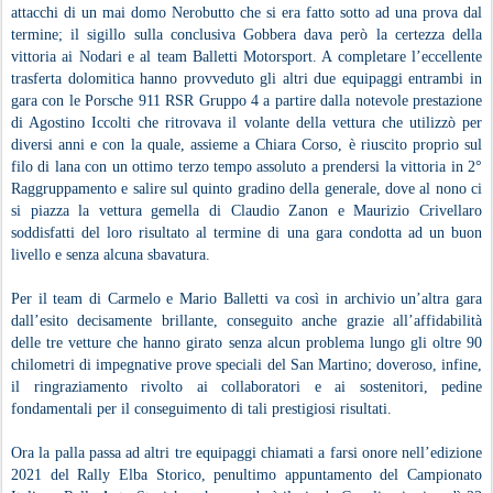
attacchi di un mai domo Nerobutto che si era fatto sotto ad una prova dal
termine; il sigillo sulla conclusiva Gobbera dava però la certezza della
vittoria ai Nodari e al team Balletti Motorsport. A completare l’eccellente
trasferta dolomitica hanno provveduto gli altri due equipaggi entrambi in
gara con le Porsche 911 RSR Gruppo 4 a partire dalla notevole prestazione
di Agostino Iccolti che ritrovava il volante della vettura che utilizzò per
diversi anni e con la quale, assieme a Chiara Corso, è riuscito proprio sul
filo di lana con un ottimo terzo tempo assoluto a prendersi la vittoria in 2°
Raggruppamento e salire sul quinto gradino della generale, dove al nono ci
si piazza la vettura gemella di Claudio Zanon e Maurizio Crivellaro
soddisfatti del loro risultato al termine di una gara condotta ad un buon
livello e senza alcuna sbavatura.
Per il team di Carmelo e Mario Balletti va così in archivio un’altra gara
dall’esito decisamente brillante, conseguito anche grazie all’affidabilità
delle tre vetture che hanno girato senza alcun problema lungo gli oltre 90
chilometri di impegnative prove speciali del San Martino; doveroso, infine,
il ringraziamento rivolto ai collaboratori e ai sostenitori, pedine
fondamentali per il conseguimento di tali prestigiosi risultati.
Ora la palla passa ad altri tre equipaggi chiamati a farsi onore nell’edizione
2021 del Rally Elba Storico, penultimo appuntamento del Campionato