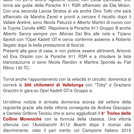
torna ala guida della Porsche 911 RSR affiancato da Elia Molon.
Con una seconda Lancia Stratos al via anche Dino Tolfo che sarà
affiancato da Marsha Zanet e pronti a cercare il riscatto dopo il
Vallate Aretine, sono Nicola Patuzzo e Alberto Martini di nuovo con
la Toyota Corolla 4WD. Rispolvera la Porsche 911 Gruppo B anche
Alberto Sanna sempre con Alfonso Dal Bra alle note e Tiziano
Savioli con l'Opel Kadett GT/e cerca conferme assieme a Roberto
Segato dopo la bella prestazione di Scorzè.
Presenti alla gara di casa, e non poteva essere altrimenti, Antonio
ed Eva Orsolin con la Porsche 911 RSR e a chiudere la lista
biancoazzurra ci sono Nicola Randon e Martina Sponda su Fiat
Ritmo 130 TC.
Torna anche l'appuntamento con la velocità in circuito: domenica si
correrà la
300 chilometri di Vallelunga
con "Toby" e Graziano
Grazzini in gara su Opel Kadett GT/e Gruppo a.
Un'ottima notizia è arrivata domenica scorsa dal settore della
regolarità grazie alla bella vittoria conseguita da Andrea Giacoppo
e Daniela Grillone Tecioiu che si sono aggiudicati il
4° Trofeo delle
Colline Moreniche
con la formula della classica. Una vittoria
ottenuta con l'Autobianchi A112 Abarth dopo il ricorso alla
discriminante, visto il pari merito col Campione Italiano 2019