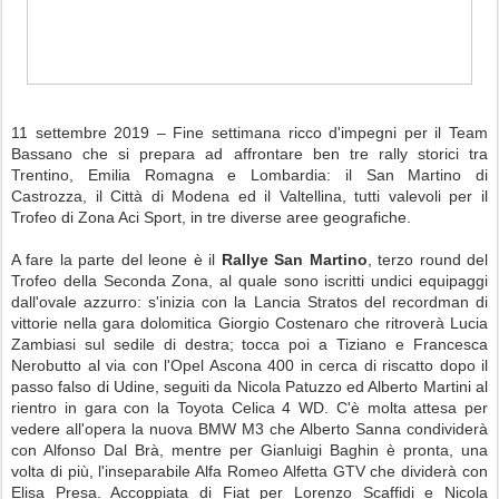
11 settembre 2019 – Fine settimana ricco d'impegni per il Team
Bassano che si prepara ad affrontare ben tre rally storici tra
Trentino, Emilia Romagna e Lombardia: il San Martino di
Castrozza, il Città di Modena ed il Valtellina, tutti valevoli per il
Trofeo di Zona Aci Sport, in tre diverse aree geografiche.
A fare la parte del leone è il
Rallye San Martino
, terzo round del
Trofeo della Seconda Zona, al quale sono iscritti undici equipaggi
dall'ovale azzurro: s'inizia con la Lancia Stratos del recordman di
vittorie nella gara dolomitica Giorgio Costenaro che ritroverà Lucia
Zambiasi sul sedile di destra; tocca poi a Tiziano e Francesca
Nerobutto al via con l'Opel Ascona 400 in cerca di riscatto dopo il
passo falso di Udine, seguiti da Nicola Patuzzo ed Alberto Martini al
rientro in gara con la Toyota Celica 4 WD. C'è molta attesa per
vedere all'opera la nuova BMW M3 che Alberto Sanna condividerà
con Alfonso Dal Brà, mentre per Gianluigi Baghin è pronta, una
volta di più, l'inseparabile Alfa Romeo Alfetta GTV che dividerà con
Elisa Presa. Accoppiata di Fiat per Lorenzo Scaffidi e Nicola