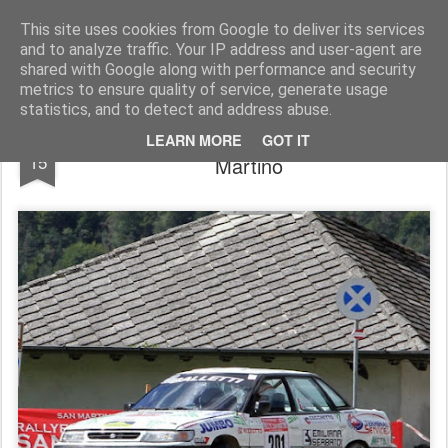
AutoMotoCorse.
Motorsport Random News 280912
This site uses cookies from Google to deliver its services
and to analyze traffic. Your IP address and user-agent are
shared with Google along with performance and security
metrics to ensure quality of service, generate usage
statistics, and to detect and address abuse.
Balletti Motorsport sul podio a San
SEP
LEARN MORE
GOT IT
15
Martino