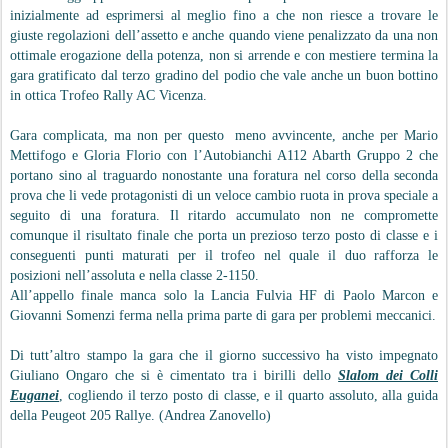
inizialmente ad esprimersi al meglio fino a che non riesce a trovare le
giuste regolazioni dell’assetto e anche quando viene penalizzato da una non
ottimale erogazione della potenza, non si arrende e con mestiere termina la
gara gratificato dal terzo gradino del podio che vale anche un buon bottino
in ottica Trofeo Rally AC Vicenza.
Gara complicata, ma non per questo meno avvincente, anche per Mario
Mettifogo e Gloria Florio con l’Autobianchi A112 Abarth Gruppo 2 che
portano sino al traguardo nonostante una foratura nel corso della seconda
prova che li vede protagonisti di un veloce cambio ruota in prova speciale a
seguito di una foratura. Il ritardo accumulato non ne compromette
comunque il risultato finale che porta un prezioso terzo posto di classe e i
conseguenti punti maturati per il trofeo nel quale il duo rafforza le
posizioni nell’assoluta e nella classe 2-1150.
All’appello finale manca solo la Lancia Fulvia HF di Paolo Marcon e
Giovanni Somenzi ferma nella prima parte di gara per problemi meccanici.
Di tutt’altro stampo la gara che il giorno successivo ha visto impegnato
Giuliano Ongaro che si è cimentato tra i birilli dello
Slalom dei Colli
Euganei
, cogliendo il terzo posto di classe, e il quarto assoluto, alla guida
della Peugeot 205 Rallye. (Andrea Zanovello)