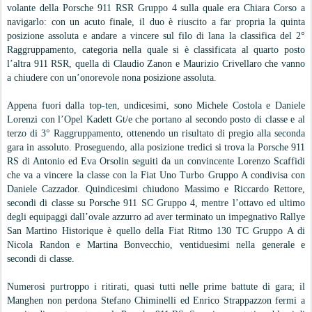
volante della Porsche 911 RSR Gruppo 4 sulla quale era Chiara Corso a
navigarlo: con un acuto finale, il duo è riuscito a far propria la quinta
posizione assoluta e andare a vincere sul filo di lana la classifica del 2°
Raggruppamento, categoria nella quale si è classificata al quarto posto
l’altra 911 RSR, quella di Claudio Zanon e Maurizio Crivellaro che vanno
a chiudere con un’onorevole nona posizione assoluta.
Appena fuori dalla top-ten, undicesimi, sono Michele Costola e Daniele
Lorenzi con l’Opel Kadett Gt/e che portano al secondo posto di classe e al
terzo di 3° Raggruppamento, ottenendo un risultato di pregio alla seconda
gara in assoluto. Proseguendo, alla posizione tredici si trova la Porsche 911
RS di Antonio ed Eva Orsolin seguiti da un convincente Lorenzo Scaffidi
che va a vincere la classe con la Fiat Uno Turbo Gruppo A condivisa con
Daniele Cazzador. Quindicesimi chiudono Massimo e Riccardo Rettore,
secondi di classe su Porsche 911 SC Gruppo 4, mentre l’ottavo ed ultimo
degli equipaggi dall’ovale azzurro ad aver terminato un impegnativo Rallye
San Martino Historique è quello della Fiat Ritmo 130 TC Gruppo A di
Nicola Randon e Martina Bonvecchio, ventiduesimi nella generale e
secondi di classe.
Numerosi purtroppo i ritirati, quasi tutti nelle prime battute di gara; il
Manghen non perdona Stefano Chiminelli ed Enrico Strappazzon fermi a