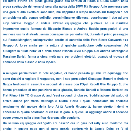
Ed infatti s'inizia col piede giusto grazie allo scratch di Paolo e Giulio Nodari nella
prova spettacolo del venerdì sera alla guida della BMW M3 Gruppo A; le premesse per
una gara di alto livello ci sono tutte, ma dapprima il tempo imposto sul Manghen e poi
un problema alla pompa dell'olio, verosimilmente difettosa, costringono il duo ad uno
stop forzato. Peggio è andata all'altro equipaggio che puntava ad un risultato
importante: quello formato da Riccardo Bianco e Andrea Budoia protagonisti di una
rovinosa uscita di strada, senza conseguenze per entrambi, durante il primo passaggio
sul Passo Manghen; un'improvvisa perdita di controllo della Ford Sierra Cosworth 4x4
Gruppo A, forse anche per la rottura di qualche particolare delle sospensioni. Ad
allungare la "lista nera" ci è finita anche l'Honda Civic Gruppo A di Andrea Marangon e
Massimo Darisi, ferma a circa metà gara per problemi elettrici, quando si trovava al
comando della classe e nella top-ten.
A mitigare parzialmente le note negative, ci hanno pensato gli altri tre equipaggi che
sono riusciti a tagliare il traguardo, con i neo portacolori Giuseppe Bottoni e Stefano
Nappa tredicesimi assoluti e secondi di classe con l'Opel Kadett Gt/e Gruppo 2, che
hanno preceduto di una posizione nella globale, Daniele Danieli e Roberta Barbieri su
Fiat Ritmo 130 TC Gruppo A, anch'essi secondi di classe. Soddisfazione del palco di
arrivo anche per Mario Mettifogo e Gloria Florio i quali, nonostante un anomalo
rendimento del motore della loro A112 Abarth Gruppo 2, hanno stretto i denti e
concluso in quarta posizione di classe la gara. A questi, si aggiunge anche il secondo
posto ottenuto nella classifica riservata alle scuderie.
Un settimo equipaggio del "gatto col casco" era in gara nel rally auto moderne ma
anche in questo caso non ci sono notizie confortanti: la Lancia Delta 16 V di