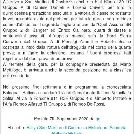
All'arrivo a San Martino di Castrozza anche la Fiat Ritmo 130 TC
Gruppo A di Daniele Danieli e Lorena Chivelli; per loro la
quindicesima prestazione assoluta e la vittoria di classe nonostante
la vettura abbia avuto dei problemi per tutta la gara e non rendeva
come d'abitudine. Traguardo tagliato anche dall'Opel Ascona SR
Gruppo 2 di "Janger" ed Enrico Gallinaro, quarti di classe e
ventunesimi assoluti. All'appello manca solo la Ford Sierra
Cosworth 4x4 Gruppo A di Pierluigi Zanetti e Roberto Scalco
costretta al ritiro dalla rottura dell'idroguida nel corso della quarta
prova; a mitigare la delusione, restano i buoni progressi fatti
registrare dal duo, prova dopo prova.
Al termine della gara, per la compagine presieduta da Mario
Mettifogo, è arrivata anche la seconda posizione nella classifica
delle scuderie.
Nel prossimo fine settimana è in programma la cronoscalata
Bologna - Raticosa che darà il via al Campionato Italiano Velocità in
Salita. Al via la Porsche 911 RSR Gruppo 4 di Umberto Pizzato e
l'Alfa Romeo Alfasud TI Gruppo 2 di Romeo De Rossi.
Postato
7th September 2020
da
gc
Etichette:
Rallye San Martino di Castrozza Historique
Scuderia
Palladio Historic