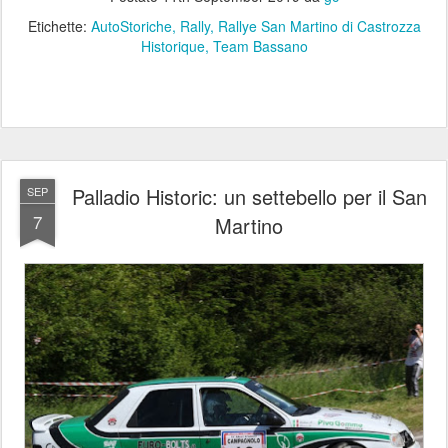
Etichette:
AutoStoriche
Rally
Rallye San Martino di Castrozza
Historique
Team Bassano
Palladio Historic: un settebello per il San
SEP
7
Martino