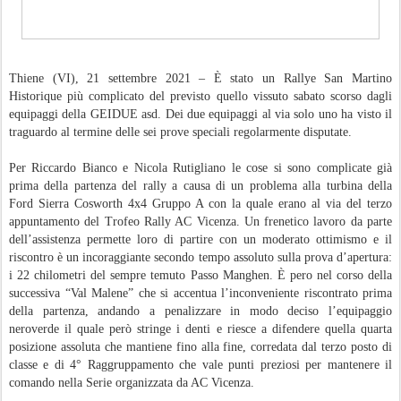
Thiene (VI), 21 settembre 2021 – È stato un Rallye San Martino
Historique più complicato del previsto quello vissuto sabato scorso dagli
equipaggi della GEIDUE asd. Dei due equipaggi al via solo uno ha visto il
traguardo al termine delle sei prove speciali regolarmente disputate.
Per Riccardo Bianco e Nicola Rutigliano le cose si sono complicate già
prima della partenza del rally a causa di un problema alla turbina della
Ford Sierra Cosworth 4x4 Gruppo A con la quale erano al via del terzo
appuntamento del Trofeo Rally AC Vicenza. Un frenetico lavoro da parte
dell’assistenza permette loro di partire con un moderato ottimismo e il
riscontro è un incoraggiante secondo tempo assoluto sulla prova d’apertura:
i 22 chilometri del sempre temuto Passo Manghen. È pero nel corso della
successiva “Val Malene” che si accentua l’inconveniente riscontrato prima
della partenza, andando a penalizzare in modo deciso l’equipaggio
neroverde il quale però stringe i denti e riesce a difendere quella quarta
posizione assoluta che mantiene fino alla fine, corredata dal terzo posto di
classe e di 4° Raggruppamento che vale punti preziosi per mantenere il
comando nella Serie organizzata da AC Vicenza.