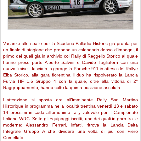
Vacanze alle spalle per la Scuderia Palladio Historic già pronta per
un finale di stagione che propone un calendario denso d'impegni, il
primo dei quali già in archivio col Rally di Reggello Storico al quale
hanno preso parte Alberto Salvini e Davide Tagliaferri con una
nuova "mise": lasciata in garage la Porsche 911 in attesa del Rallye
Elba Storico, alla gara fiorentina il duo ha rispolverato la Lancia
Fulvia HF 1.6 Gruppo 4 con la quale, oltre alla vittoria di 2°
Raggruppamento, hanno colto la quinta posizione assoluta.
L'attenzione si sposta ora all'imminente Rally San Martino
Historique in programma nella località trentina venerdì 13 e sabato
14 prossimi in coda all'omonimo rally valevole per il Campionato
Italiano WRC. Sette gli equipaggi iscritti, uno dei quali in gara tra le
moderne: Alessandro Ferrari, infatti, ritrova la Lancia Delta
Integrale Gruppo A che dividerà una volta di più con Piero
Comellato.