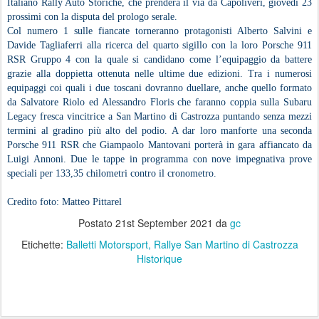
Italiano Rally Auto Storiche, che prenderà il via da Capoliveri, giovedì 23
prossimi con la disputa del prologo serale.
Col numero 1 sulle fiancate torneranno protagonisti Alberto Salvini e
Davide Tagliaferri alla ricerca del quarto sigillo con la loro Porsche 911
RSR Gruppo 4 con la quale si candidano come l’equipaggio da battere
grazie alla doppietta ottenuta nelle ultime due edizioni. Tra i numerosi
equipaggi coi quali i due toscani dovranno duellare, anche quello formato
da Salvatore Riolo ed Alessandro Floris che faranno coppia sulla Subaru
Legacy fresca vincitrice a San Martino di Castrozza puntando senza mezzi
termini al gradino più alto del podio. A dar loro manforte una seconda
Porsche 911 RSR che Giampaolo Mantovani porterà in gara affiancato da
Luigi Annoni. Due le tappe in programma con nove impegnativa prove
speciali per 133,35 chilometri contro il cronometro.
Credito foto: Matteo Pittarel
Postato
21st September 2021
da
gc
Etichette:
Balletti Motorsport
Rallye San Martino di Castrozza
Historique