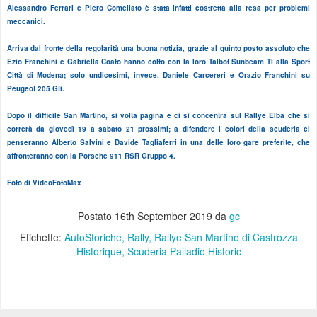
Alessandro Ferrari e Piero Comellato è stata infatti costretta alla resa per problemi
meccanici.
Arriva dal fronte della regolarità una buona notizia, grazie al quinto posto assoluto che
Ezio Franchini e Gabriella Coato hanno colto con la loro Talbot Sunbeam TI alla Sport
Città di Modena; solo undicesimi, invece, Daniele Carcereri e Orazio Franchini su
Peugeot 205 Gti.
Dopo il difficile San Martino, si volta pagina e ci si concentra sul Rallye Elba che si
correrà da giovedì 19 a sabato 21 prossimi; a difendere i colori della scuderia ci
penseranno Alberto Salvini e Davide Tagliaferri in una delle loro gare preferite, che
affronteranno con la Porsche 911 RSR Gruppo 4.
Foto di VideoFotoMax
Postato
16th September 2019
da
gc
Etichette:
AutoStoriche
Rally
Rallye San Martino di Castrozza
Historique
Scuderia Palladio Historic