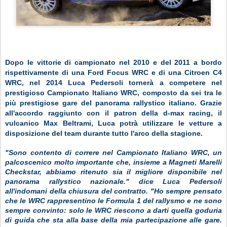
Dopo le vittorie di campionato nel 2010 e del 2011 a bordo
rispettivamente di una Ford Focus WRC e di una Citroen C4
WRC, nel 2014 Luca Pedersoli tornerà a competere nel
prestigioso Campionato Italiano WRC, composto da sei tra le
più prestigiose gare del panorama rallystico italiano. Grazie
all'accordo raggiunto con il patron della d-max racing, il
vulcanico Max Beltrami, Luca potrà utilizzare le vetture a
disposizione del team durante tutto l'arco della stagione.
"Sono contento di correre nel Campionato Italiano WRC, un
palcoscenico molto importante che, insieme a Magneti Marelli
Checkstar, abbiamo ritenuto sia il migliore disponibile nel
panorama rallystico nazionale." dice Luca Pedersoli
all'indomani della chiusura del contratto. "Ho sempre pensato
che le WRC rappresentino le Formula 1 del rallysmo e ne sono
sempre convinto: solo le WRC riescono a darti quella goduria
di guida che sta alla base della mia partecipazione alle gare.