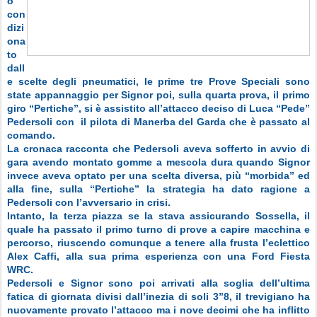
o
con
dizi
ona
to
dall
e scelte degli pneumatici, le prime tre Prove Speciali sono
state appannaggio per Signor poi, sulla quarta prova, il primo
giro “Pertiche”, si è assistito all’attacco deciso di Luca “Pede”
Pedersoli con il pilota di Manerba del Garda che è passato al
comando.
La cronaca racconta che Pedersoli aveva sofferto in avvio di
gara avendo montato gomme a mescola dura quando Signor
invece aveva optato per una scelta diversa, più “morbida” ed
alla fine, sulla “Pertiche” la strategia ha dato ragione a
Pedersoli con l’avversario in crisi.
Intanto, la terza piazza se la stava assicurando Sossella, il
quale ha passato il primo turno di prove a capire macchina e
percorso, riuscendo comunque a tenere alla frusta l’eclettico
Alex Caffi, alla sua prima esperienza con una Ford Fiesta
WRC.
Pedersoli e Signor sono poi arrivati alla soglia dell’ultima
fatica di giornata divisi dall’inezia di soli 3”8, il trevigiano ha
nuovamente provato l’attacco ma i nove decimi che ha inflitto