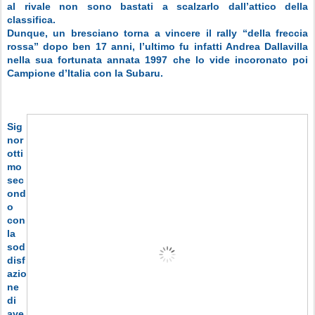
al rivale non sono bastati a scalzarlo dall’attico della
classifica.
Dunque, un bresciano torna a vincere il rally “della freccia
rossa” dopo ben 17 anni, l’ultimo fu infatti Andrea Dallavilla
nella sua fortunata annata 1997 che lo vide incoronato poi
Campione d’Italia con la Subaru.
Sig
nor
otti
mo
sec
ond
o
con
la
sod
disf
azio
ne
di
ave