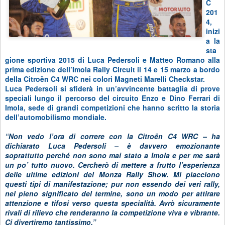
C
201
4,
inizi
a la
sta
gione sportiva 2015 di Luca Pedersoli e Matteo Romano alla
prima edizione dell’Imola Rally Circuit il 14 e 15 marzo a bordo
della Citroën C4 WRC nei colori Magneti Marelli Checkstar.
Luca Pedersoli si sfiderà in un’avvincente battaglia di prove
speciali lungo il percorso del circuito Enzo e Dino Ferrari di
Imola, sede di grandi competizioni che hanno scritto la storia
dell’automobilismo mondiale.
“Non vedo l’ora di correre con la Citroën C4 WRC – ha
dichiarato Luca Pedersoli – è davvero emozionante
soprattutto perché non sono mai stato a Imola e per me sarà
un po’ tutto nuovo. Cercherò di mettere a frutto l’esperienza
delle ultime edizioni del Monza Rally Show. Mi piacciono
questi tipi di manifestazione; pur non essendo dei veri rally,
nel pieno significato del termine, sono un modo per attirare
attenzione e tifosi verso questa specialità. Avrò sicuramente
rivali di rilievo che renderanno la competizione viva e vibrante.
Ci divertiremo tantissimo.”