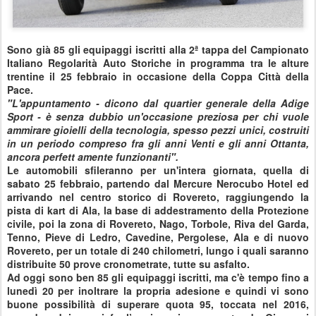
Sono già 85 gli equipaggi iscritti alla 2ª tappa del Campionato
Italiano Regolarità Auto Storiche in programma tra le alture
trentine il 25 febbraio in occasione della Coppa Città della
Pace.
"L'appuntamento - dicono dal quartier generale della Adige
Sport - è senza dubbio un'occasione preziosa per chi vuole
ammirare gioielli della tecnologia, spesso pezzi unici, costruiti
in un periodo compreso fra gli anni Venti e gli anni Ottanta,
ancora perfett
amente funzionanti".
Le automobili sfileranno per un'intera giornata, quella di
sabato 25 febbraio, partendo dal Mercure Nerocubo Hotel ed
arrivando nel centro storico di Rovereto, raggiungendo la
pista di kart di Ala, la base di addestramento della Protezione
civile, poi la zona di Rovereto, Nago, Torbole, Riva del Garda,
Tenno, Pieve di Ledro, Cavedine, Pergolese, Ala e di nuovo
Rovereto, per un totale di 240 chilometri, lungo i quali saranno
distribuite 50 prove cronometrate, tutte su asfalto.
Ad oggi sono ben 85 gli equipaggi iscritti, ma c'è tempo fino a
lunedì 20 per inoltrare la propria adesione e quindi vi sono
buone possibilità di superare quota 95, toccata nel 2016,