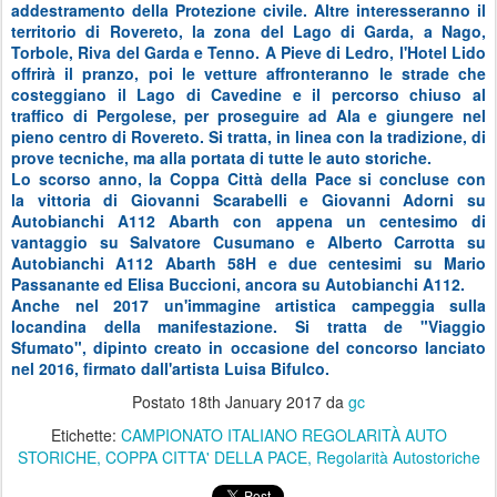
addestramento della Protezione civile. Altre interesseranno il
territorio di Rovereto, la zona del Lago di Garda, a Nago,
Torbole, Riva del Garda e Tenno. A Pieve di Ledro, l'Hotel Lido
offrirà il pranzo, poi le vetture affronteranno le strade che
costeggiano il Lago di Cavedine e il percorso chiuso al
traffico di Pergolese, per proseguire ad Ala e giungere nel
pieno centro di Rovereto. Si tratta, in linea con la tradizione, di
prove tecniche, ma alla portata di tutte le auto storiche.
Lo scorso anno, la
Coppa Città della Pace si concluse con
la
vittoria di Giovanni Scarabelli e Giovanni Adorni su
Autobianchi A112 Abarth con appena un centesimo di
vantaggio su Salvatore Cusumano e Alberto Carrotta su
Autobianchi A112 Abarth 58H e due centesimi su Mario
Passanante ed Elisa Buccioni, ancora su Autobianchi A112.
Anche nel 2017 un'immagine artistica campeggia sulla
locandina della manifestazione. Si tratta de "Viaggio
Sfumato", dipinto creato in occasione del concorso lanciato
nel 2016, firmato dall'artista Luisa Bifulco.
Postato
18th January 2017
da
gc
Etichette:
CAMPIONATO ITALIANO REGOLARITÀ AUTO
STORICHE
COPPA CITTA' DELLA PACE
Regolarità Autostoriche