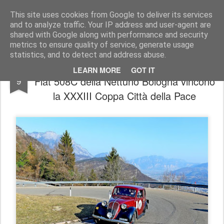
AutoMotoCorse.
Motorsport Random News 280912
This site uses cookies from Google to deliver its services
and to analyze traffic. Your IP address and user-agent are
shared with Google along with performance and security
metrics to ensure quality of service, generate usage
statistics, and to detect and address abuse.
CIREAS \ Alberto e Giuseppe Scapolo su
MAR
LEARN MORE
GOT IT
Fiat 508C della Nettuno Bologna vincono
9
la XXXIII Coppa Città della Pace