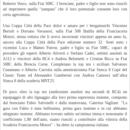
Roberto Vesco, sulla Fiat 508C. I bresciani, padre e figlio non sono riusciti
ad imprimere quella “zampata” che il loro potenziale consente loro con
certa agevolezza.
Una Coppa Città della Pace dolce e amara per i bergamaschi Vincenzo
Bertoli e Doriano Vavassori, sulla Fiat 508 Balilla della Franciacorta
Motori, stessa vettura che li aveva incoronati vincitori appena un anno fa,
ancora alla Coppa Città della Pace edizione numero 32. Sesti sono i
vicentini Luca e Matteo Patron, padre e figlio su Fiat 508C, capaci di
precedere gli esperti Alberto Aliverti e Stefano Cadei, settimi assoluti su
A112 e vincitori della RC4 e Andrea Belometti e Cristian Ricca su Fiat
508C della Brescia Corse. Completano la top ten i siciliani Salvatore
Cusumano e Alberto Carrotta sulla ammiratissima Fiat Simca 8 Copé del
Classic Team ed Alessandro Gamberini con Andrea Camosci sull’altra
Simca 8 della scuderia MNT25.
Di poco oltre la top ten (undicesimi assoluti ma secondi di RC4) un
equipaggio di alto lignaggio alla loro prima esperienza insieme, composto
dal bresciano Fabio Salvinelli e dalla mantovana, Caterina Vagliani: "La
gara con Fabio è stata bellissima, prima gara insieme e in cui abbiamo
sdoppiato insieme. Abbiamo trovato subito un'ottima intesa e nonostante il
coefficiente 1,80 dell'auto, siamo riusciti a contribuire alla vittoria della
Scuderia Franciacorta Motori" - ha detto la campionessa italiana.