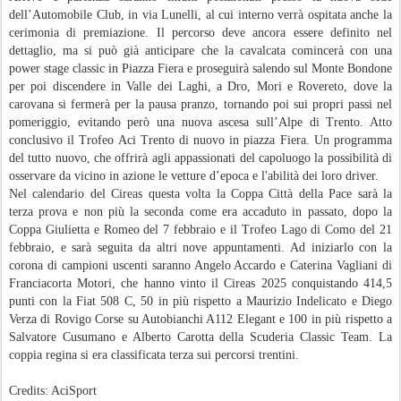
dell’Automobile Club, in via Lunelli, al cui interno verrà ospitata anche la
cerimonia di premiazione. Il percorso deve ancora essere definito nel
dettaglio, ma si può già anticipare che la cavalcata comincerà con una
power stage classic in Piazza Fiera e proseguirà salendo sul Monte Bondone
per poi discendere in Valle dei Laghi, a Dro, Mori e Rovereto, dove la
carovana si fermerà per la pausa pranzo, tornando poi sui propri passi nel
pomeriggio, evitando però una nuova ascesa sull’Alpe di Trento. Atto
conclusivo il Trofeo Aci Trento di nuovo in piazza Fiera. Un programma
del tutto nuovo, che offrirà agli appassionati del capoluogo la possibilità di
osservare da vicino in azione le vetture d’epoca e l'abilità dei loro driver.
Nel calendario del Cireas questa volta la Coppa Città della Pace sarà la
terza prova e non più la seconda come era accaduto in passato, dopo la
Coppa Giulietta e Romeo del 7 febbraio e il Trofeo Lago di Como del 21
febbraio, e sarà seguita da altri nove appuntamenti. Ad iniziarlo con la
corona di campioni uscenti saranno Angelo Accardo e Caterina Vagliani di
Franciacorta Motori, che hanno vinto il Cireas 2025 conquistando 414,5
punti con la Fiat 508 C, 50 in più rispetto a Maurizio Indelicato e Diego
Verza di Rovigo Corse su Autobianchi A112 Elegant e 100 in più rispetto a
Salvatore Cusumano e Alberto Carotta della Scuderia Classic Team. La
coppia regina si era classificata terza sui percorsi trentini.
Credits: AciSport