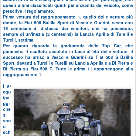
questi ultimi classificati quinti per anzianità del veicolo, come
prescrive il regolamento.
Prima vettura del raggruppamento 1, quello delle vetture più
datate, la Fiat 508 Balilla Sport di Vesco e Guerini, sesta con
16 centesimi di distacco dai vincitori, che ha preceduto,
sempre di un'inezia (2 centesimi) la Lancia Aprilia di Turelli e
Turelli, settima.
Per quanto riguarda la graduatoria delle Top Car, che
parametra il risultato assoluto in base all'età delle vetture, il
successo ha arriso a Vesco e Guerini su Fiat 508 S Balilla
Sport, davanti a Turelli e Turelli su Lancia Aprilia e a Di Pietra e
Di Pietra su Fiat 508 C. Tutte le prime 11 appartengono alla
raggruppamento 1.
I 97
equ
ipa
ggi
che
si
son
o
sch