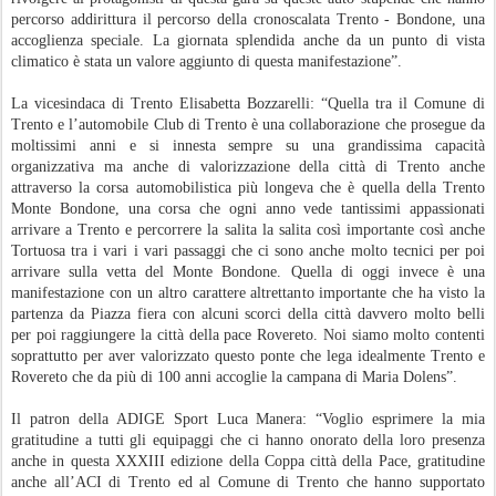
percorso addirittura il percorso della cronoscalata Trento - Bondone, una
accoglienza speciale. La giornata splendida anche da un punto di vista
climatico è stata un valore aggiunto di questa manifestazione”.
La vicesindaca di Trento Elisabetta Bozzarelli: “Quella tra il Comune di
Trento e l’automobile Club di Trento è una collaborazione che prosegue da
moltissimi anni e si innesta sempre su una grandissima capacità
organizzativa ma anche di valorizzazione della città di Trento anche
attraverso la corsa automobilistica più longeva che è quella della Trento
Monte Bondone, una corsa che ogni anno vede tantissimi appassionati
arrivare a Trento e percorrere la salita la salita così importante così anche
Tortuosa tra i vari i vari passaggi che ci sono anche molto tecnici per poi
arrivare sulla vetta del Monte Bondone. Quella di oggi invece è una
manifestazione con un altro carattere altrettanto importante che ha visto la
partenza da Piazza fiera con alcuni scorci della città davvero molto belli
per poi raggiungere la città della pace Rovereto. Noi siamo molto contenti
soprattutto per aver valorizzato questo ponte che lega idealmente Trento e
Rovereto che da più di 100 anni accoglie la campana di Maria Dolens”.
Il patron della ADIGE Sport Luca Manera: “Voglio esprimere la mia
gratitudine a tutti gli equipaggi che ci hanno onorato della loro presenza
anche in questa XXXIII edizione della Coppa città della Pace, gratitudine
anche all’ACI di Trento ed al Comune di Trento che hanno supportato