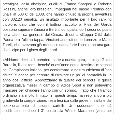
prestigiosi della disciplina, quelli di Franco Spagnoli e Roberto 
Rossini, anche loro bresciani, impegnati nel basso Trentino con 
una Fiat 508 C del 1938, che hanno chiuso la propria avventura 
con 302,20 penalità, un risultato importante per il loro ranking 
tricolore, dato che con il bottino raccolto a Riva del Garda 
possono superare Zanasi e Bertini, conquistando il secondo posto 
nella classifica generale del Cireas, di cui la «Coppa Città della 
Pace» era l'ultima tappa. Vincitori assoluti sono Lorenzo e Mario 
Turelli, che avevano già messo in cassaforte l'alloro con una gara 
di anticipo per il gioco degli scarti.
«Abbiamo deciso di prendere parte a questa gara, - spiega Guido 
Barcella, il vincitore - benché quest'anno non ci fossimo impegnati 
nel Campionato Italiano, per confermare la nostra etichetta di "top 
driver" e anche per cercare di ritrovare un po' di normalità in un 
anno così difficile. Apprezziamo la qualità dei percorsi e quella 
organizzativa messi in campo di Adige Sport e non potevamo 
mancare per chiudere l'anno con un sorriso. Il fatto che il traffico 
ordinario sia molto limitato, in questi tempi, ha reso ancora più 
gradevole la competizione, resa tecnica dalle prove in salita e dal 
posizionamento di alcuni cartelli. Un successo che dà 
soddisfazione dopo il 3° posto alla Winter Marathon (vinta nel 