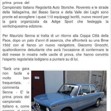
prima prova del
Campionato Italiano Regolarità Auto Storiche. Rovereto e le strade
della Vallagarina, del Basso Sarca e della Valle dei Laghi sono
pronte ad accogliere i quasi 110 equipaggi iscritti, nuovo record per
la gara organizzata da Adige Sport che festeggia la
venticinquesima edizione.
Per Maurizio Senna si tratta di un ritorno alla Coppa Città della
Pace, dopo un paio d'anni di assenza, che affronterà su una Bmw
1502 con al fianco un nuovo navigatore, Giacomo Gnocchi,
quattordicenne debuttante che avrà l'occasione di confermare le
doti messe in mostra nelle uscite di prova, che hanno convinto
l'esperto regolarista lodigiano a puntare su di lui.
"Sarà una gara
non facile e
molto ben
frequentata. -
commenta
Senna - E' la
prima prova del
campionato
italiano e, come
sempre, ci sono