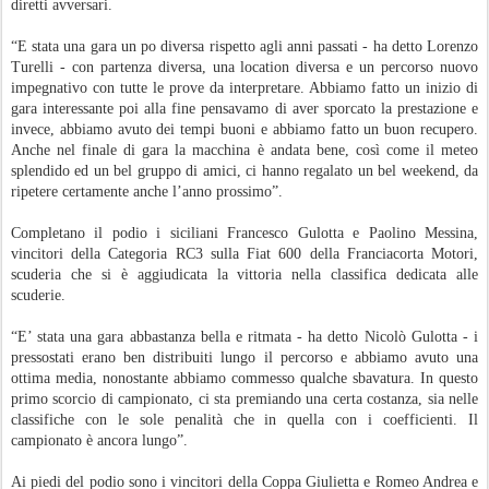
diretti avversari.
“E stata una gara un po diversa rispetto agli anni passati - ha detto Lorenzo
Turelli - con partenza diversa, una location diversa e un percorso nuovo
impegnativo con tutte le prove da interpretare. Abbiamo fatto un inizio di
gara interessante poi alla fine pensavamo di aver sporcato la prestazione e
invece, abbiamo avuto dei tempi buoni e abbiamo fatto un buon recupero.
Anche nel finale di gara la macchina è andata bene, così come il meteo
splendido ed un bel gruppo di amici, ci hanno regalato un bel weekend, da
ripetere certamente anche l’anno prossimo”.
Completano il podio i siciliani Francesco Gulotta e Paolino Messina,
vincitori della Categoria RC3 sulla Fiat 600 della Franciacorta Motori,
scuderia che si è aggiudicata la vittoria nella classifica dedicata alle
scuderie.
“E’ stata una gara abbastanza bella e ritmata - ha detto Nicolò Gulotta - i
pressostati erano ben distribuiti lungo il percorso e abbiamo avuto una
ottima media, nonostante abbiamo commesso qualche sbavatura. In questo
primo scorcio di campionato, ci sta premiando una certa costanza, sia nelle
classifiche con le sole penalità che in quella con i coefficienti. Il
campionato è ancora lungo”.
Ai piedi del podio sono i vincitori della Coppa Giulietta e Romeo Andrea e