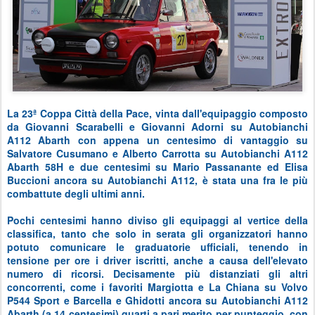
La 23ª Coppa Città della Pace, vinta dall'equipaggio composto
da Giovanni Scarabelli e Giovanni Adorni su Autobianchi
A112 Abarth con appena un centesimo di vantaggio su
Salvatore Cusumano e Alberto Carrotta su Autobianchi A112
Abarth 58H e due centesimi su Mario Passanante ed Elisa
Buccioni ancora su Autobianchi A112, è stata una fra le più
combattute degli ultimi anni.
Pochi centesimi hanno diviso gli equipaggi al vertice della
classifica, tanto che solo in serata gli organizzatori hanno
potuto comunicare le graduatorie ufficiali, tenendo in
tensione per ore i driver iscritti, anche a causa dell'elevato
numero di ricorsi. Decisamente più distanziati gli altri
concorrenti, come i favoriti Margiotta e La Chiana su Volvo
P544 Sport e Barcella e Ghidotti ancora su Autobianchi A112
Abarth (a 14 centesimi) quarti a pari merito per punteggio, con