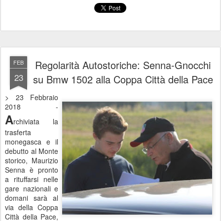
Regolarità Autostoriche: Senna-Gnocchi
FEB
23
su Bmw 1502 alla Coppa Città della Pace
> 23 Febbraio
2018 -
A
rchiviata la
trasferta
monegasca e il
debutto al Monte
storico, Maurizio
Senna è pronto
a rituffarsi nelle
gare nazionali e
domani sarà al
via della Coppa
Città della Pace,