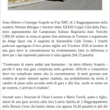
Sono Alberto e Giuseppe Scapolo su Fiat 508C di 2 Raggruppamento della
scuderia Nettuno Bologna i vincitori della XXXIII Coppa Città della Pace,
terzo appuntamento del Campionato Italiano Regolarità Auto Storiche
CIREAS andato in scena in questo fine settimana in Trentino e organizzato
da Adige Sport con il supporto di Automobile Club Trento. I fratelli
padovani appongono il loro primo sigillo nel Tricolore 2026 al termine di
una gara dove la concentrazione ha evidentemente fatto la differenza e
dove per i due esperienti padovani è valsa appena 204,13 penalità.
“Credevamo di essere andati non benissimo - ha detto Alberto Scapolo -
perché è stata una gara complicata nella gestione, difficile e competitiva
dove era complicato tenere alta la concentrazione. A metà giornata non
credevo di poter ottenere questo risultato, ma probabilmente ha inciso il
cambio di passo nella seconda metà di gara e alla fine, anche se siamo un
po sorpresi, è arrivato il risultato”.
Secondi sono i bresciani di Chiari Lorenzo e Mario Turelli, padre e figlio,
autori di una gara accorta sulla loro Lancia Aprilia di 2 Raggruppamento
della Brescia Corse che hanno chiuso con appena 16,44 penalità in più dei