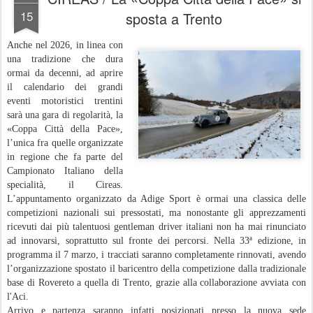
15
sposta a Trento
Anche nel 2026, in linea con
una tradizione che dura
ormai da decenni, ad aprire
il calendario dei grandi
eventi motoristici trentini
sarà una gara di regolarità, la
«Coppa Città della Pace»,
l’unica fra quelle organizzate
in regione che fa parte del
Campionato Italiano della
specialità, il Cireas.
L’appuntamento organizzato da Adige Sport è ormai una classica delle
competizioni nazionali sui pressostati, ma nonostante gli apprezzamenti
ricevuti dai più talentuosi gentleman driver italiani non ha mai rinunciato
ad innovarsi, soprattutto sul fronte dei percorsi. Nella 33ª edizione, in
programma il 7 marzo, i tracciati saranno completamente rinnovati, avendo
l’organizzazione spostato il baricentro della competizione dalla tradizionale
base di Rovereto a quella di Trento, grazie alla collaborazione avviata con
l'Aci.
Arrivo e partenza saranno infatti posizionati presso la nuova sede