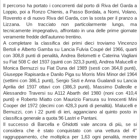
Il percorso ha portato i concorrenti dal porto di Riva del Garda a 
Loppio, poi a Ronzo Chienis, a Passo Bordala, a Nomi, Volano, 
Rovereto e di nuovo Riva del Garda, con la sosta per il pranzo a 
Lizzana. Un tracciato non particolarmente lungo, ma 
tecnicamente impegnativo, affrontato in una delle prime giornate 
veramente fredde dell'autunno trentino.
A completare la classifica dei primi dieci troviamo Vincenzo 
Bertoli e Alberto Gamba su Lancia Fulvia Coupé del 1966, quarti 
con 308,8 punti di penalità, Andrea Belometti e Caterina Vagliani 
su Fiat 508 C del 1937 (quinti con 323,3 punti), Andrea Malucelli e 
Monica Bernuzzi su Fiat Duna del 1989 (sesti con 364,8 punti), 
Giuseppe Rapisarda e Danilo Piga su Morris Mini Minor del 1964 
(settimi con 386,1 punti), Sergio Sisti e Anna Gualandi su Lancia 
Aprilia del 1937 ottavi con (386,3 punti), Massimo Dalleolle e 
Alessandro Traversi su A112 Abarth del 1980 (noni con 410,4 
punti) e Roberto Miatto con Maurizio Farsura su Innocenti Mini 
Cooper del 1972 (decimi con 428,3 punti di penalità). Malucelli e 
Bernuzzi, con i 22 punti di ieri, agganciano al quinto posto in 
classifica generale a quota 96 Lastri e Pantani.
Il successo di Barcella e Ghidotti vale ancora di più, se si 
considera che è stato conquistato con una vettura del 4° 
raggruppamento, che moltiplica per 1,63 ogni penalità, mentre 