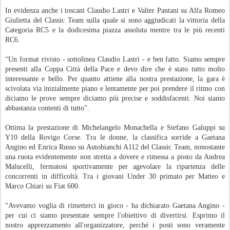
In evidenza anche i toscani Claudio Lastri e Valter Pantani su Alfa Romeo
Giulietta del Classic Team sulla quale si sono aggiudicati la vittoria della
Categoria RC5 e la dodicesima piazza assoluta mentre tra le più recenti
RC6.
“Un format rivisto - sottolinea Claudio Lastri - e ben fatto. Siamo sempre
presenti alla Coppa Città della Pace e devo dire che è stato tutto molto
interessante e bello. Per quanto attiene alla nostra prestazione, la gara è
scivolata via inizialmente piano e lentamente per poi prendere il ritmo con
diciamo le prove sempre diciamo più precise e soddisfacenti. Noi siamo
abbastanza contenti di tutto”.
Ottima la prestazione di Michelangelo Monachella e Stefano Galuppi su
Y10 della Rovigo Corse. Tra le donne, la classifica sorride a Gaetana
Angino ed Enrica Russo su Autobianchi A112 del Classic Team, nonostante
una ruota evidentemente non stretta a dovere e rimessa a posto da Andrea
Malucelli, fermatosi sportivamente per agevolare la ripartenza delle
concorrenti in difficoltà. Tra i giovani Under 30 primato per Matteo e
Marco Chiari su Fiat 600.
“Avevamo voglia di rimetterci in gioco - ha dichiarato Gaetana Angino -
per cui ci siamo presentate sempre l'obiettivo di divertirsi. Esprimo il
nostro apprezzamento all'organizzatore, perché i posti sono veramente