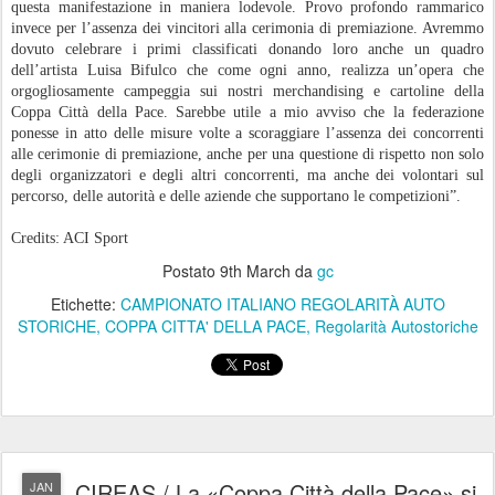
questa manifestazione in maniera lodevole. Provo profondo rammarico
invece per l’assenza dei vincitori alla cerimonia di premiazione. Avremmo
dovuto celebrare i primi classificati donando loro anche un quadro
dell’artista Luisa Bifulco che come ogni anno, realizza un’opera che
orgogliosamente campeggia sui nostri merchandising e cartoline della
Coppa Città della Pace. Sarebbe utile a mio avviso che la federazione
ponesse in atto delle misure volte a scoraggiare l’assenza dei concorrenti
alle cerimonie di premiazione, anche per una questione di rispetto non solo
degli organizzatori e degli altri concorrenti, ma anche dei volontari sul
percorso, delle autorità e delle aziende che supportano le competizioni”.
Credits: ACI Sport
Postato
9th March
da
gc
Etichette:
CAMPIONATO ITALIANO REGOLARITÀ AUTO
STORICHE
COPPA CITTA' DELLA PACE
Regolarità Autostoriche
CIREAS / La «Coppa Città della Pace» si
JAN