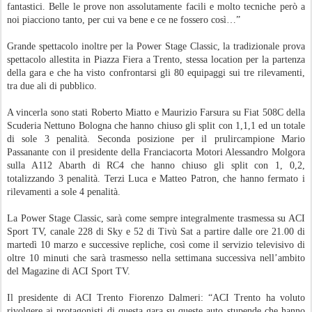
fantastici. Belle le prove non assolutamente facili e molto tecniche però a
noi piacciono tanto, per cui va bene e ce ne fossero così…”
Grande spettacolo inoltre per la Power Stage Classic, la tradizionale prova
spettacolo allestita in Piazza Fiera a Trento, stessa location per la partenza
della gara e che ha visto confrontarsi gli 80 equipaggi sui tre rilevamenti,
tra due ali di pubblico.
A vincerla sono stati Roberto Miatto e Maurizio Farsura su Fiat 508C della
Scuderia Nettuno Bologna che hanno chiuso gli split con 1,1,1 ed un totale
di sole 3 penalità. Seconda posizione per il prulircampione Mario
Passanante con il presidente della Franciacorta Motori Alessandro Molgora
sulla A112 Abarth di RC4 che hanno chiuso gli split con 1, 0,2,
totalizzando 3 penalità. Terzi Luca e Matteo Patron, che hanno fermato i
rilevamenti a sole 4 penalità.
La Power Stage Classic, sarà come sempre integralmente trasmessa su ACI
Sport TV, canale 228 di Sky e 52 di Tivù Sat a partire dalle ore 21.00 di
martedì 10 marzo e successive repliche, così come il servizio televisivo di
oltre 10 minuti che sarà trasmesso nella settimana successiva nell’ambito
del Magazine di ACI Sport TV.
Il presidente di ACI Trento Fiorenzo Dalmeri: “ACI Trento ha voluto
rivolgere ai protagonisti di questa gara su queste auto stupende che hanno