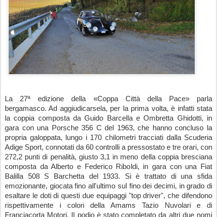
La 27ª edizione della «Coppa Città della Pace» parla 
bergamasco. Ad aggiudicarsela, per la prima volta, è infatti stata 
la coppia composta da Guido Barcella e Ombretta Ghidotti, in 
gara con una Porsche 356 C del 1963, che hanno concluso la 
propria galoppata, lungo i 170 chilometri tracciati dalla Scuderia 
Adige Sport, connotati da 60 controlli a pressostato e tre orari, con 
272,2 punti di penalità, giusto 3,1 in meno della coppia bresciana 
composta da Alberto e Federico Riboldi, in gara con una Fiat 
Balilla 508 S Barchetta del 1933. Si è trattato di una sfida 
emozionante, giocata fino all'ultimo sul fino dei decimi, in grado di 
esaltare le doti di questi due equipaggi "top driver", che difendono 
rispettivamente i colori della Amams Tazio Nuvolari e di 
Franciacorta Motori. Il podio è stato completato da altri due nomi 