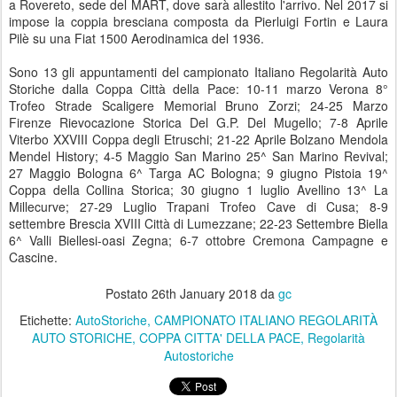
a Rovereto, sede del MART, dove sarà allestito l'arrivo. Nel 2017 si
impose la coppia bresciana composta da Pierluigi Fortin e Laura
Pilè su una Fiat 1500 Aerodinamica del 1936.
Sono 13 gli appuntamenti del campionato Italiano Regolarità Auto
Storiche dalla Coppa Città della Pace: 10-11 marzo Verona 8°
Trofeo Strade Scaligere Memorial Bruno Zorzi; 24-25 Marzo
Firenze Rievocazione Storica Del G.P. Del Mugello; 7-8 Aprile
Viterbo XXVIII Coppa degli Etruschi; 21-22 Aprile Bolzano Mendola
Mendel History; 4-5 Maggio San Marino 25^ San Marino Revival;
27 Maggio Bologna 6^ Targa AC Bologna; 9 giugno Pistoia 19^
Coppa della Collina Storica; 30 giugno 1 luglio Avellino 13^ La
Millecurve; 27-29 Luglio Trapani Trofeo Cave di Cusa; 8-9
settembre Brescia XVIII Città di Lumezzane; 22-23 Settembre Biella
6^ Valli Biellesi-oasi Zegna; 6-7 ottobre Cremona Campagne e
Cascine.
e e Cascine - XVI Coppa 3T.
Postato
26th January 2018
da
gc
Etichette:
AutoStoriche
CAMPIONATO ITALIANO REGOLARITÀ
AUTO STORICHE
COPPA CITTA' DELLA PACE
Regolarità
Autostoriche