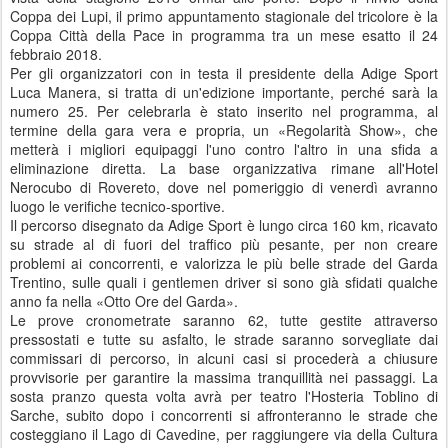
Coppa dei Lupi, il primo appuntamento stagionale del tricolore è la
Coppa Città della Pace in programma tra un mese esatto il 24
febbraio 2018.
Per gli organizzatori con in testa il presidente della Adige Sport
Luca Manera, si tratta di un'edizione importante, perché sarà la
numero 25. Per celebrarla è stato inserito nel programma, al
termine della gara vera e propria, un «Regolarità Show», che
metterà i migliori equipaggi l'uno contro l'altro in una sfida a
eliminazione diretta. La base organizzativa rimane all'Hotel
Nerocubo di Rovereto, dove nel pomeriggio di venerdì avranno
luogo le verifiche tecnico-sportive.
Il percorso disegnato da Adige Sport è lungo circa 160 km, ricavato
su strade al di fuori del traffico più pesante, per non creare
problemi ai concorrenti, e valorizza le più belle strade del Garda
Trentino, sulle quali i gentlemen driver si sono già sfidati qualche
anno fa nella «Otto Ore del Garda».
Le prove cronometrate saranno 62, tutte gestite attraverso
pressostati e tutte su asfalto, le strade saranno sorvegliate dai
commissari di percorso, in alcuni casi si procederà a chiusure
provvisorie per garantire la massima tranquillità nei passaggi. La
sosta pranzo questa volta avrà per teatro l'Hosteria Toblino di
Sarche, subito dopo i concorrenti si affronteranno le strade che
costeggiano il Lago di Cavedine, per raggiungere via della Cultura