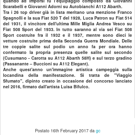
quando ad imporsi fu l’equipaggio composto da Giovanni
Scarabelli e Giovanni Adorni su Autobianchi A112 Abarth.
Tra i 26 top driver già in lista meritano una menzione Franco
Spagnolli e la sua Fiat 520 T del 1928, Luca Patron su Fiat 514
del 1931, il vincitore dell'ultima Mille Miglia Andrea Vesco su
Fiat 508 Sport del 1933. In tutto saranno al via sei Fiat 508
Sport costruite fra il 1932 e il 1937, mentre sono dieci le
vetture costruite prima della Seconda Guerra Mondiale. Delle
tre coppie salite sul podio un anno fa per ora hanno
confermato la propria presenza quelle salite sul secondo
(Cusumano - Carotta su A112 Abarth 58H) e sul terzo gradino
(Passanante – Buccioni su A112 Elegant).
Anche quest'anno un'immagine artistica campeggia sulla
locandina della manifestazione. Si tratta de "Viaggio
Sfumato", dipinto creato in occasione del concorso lanciato
nel 2016, firmato dall'artista Luisa Bifulco.
Postato
16th February 2017
da
gc