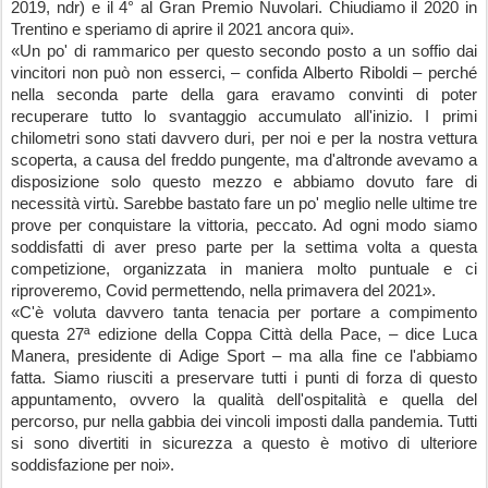
2019, ndr) e il 4° al Gran Premio Nuvolari. Chiudiamo il 2020 in 
Trentino e speriamo di aprire il 2021 ancora qui».
«Un po' di rammarico per questo secondo posto a un soffio dai 
vincitori non può non esserci, – confida Alberto Riboldi – perché 
nella seconda parte della gara eravamo convinti di poter 
recuperare tutto lo svantaggio accumulato all'inizio. I primi 
chilometri sono stati davvero duri, per noi e per la nostra vettura 
scoperta, a causa del freddo pungente, ma d'altronde avevamo a 
disposizione solo questo mezzo e abbiamo dovuto fare di 
necessità virtù. Sarebbe bastato fare un po' meglio nelle ultime tre 
prove per conquistare la vittoria, peccato. Ad ogni modo siamo 
soddisfatti di aver preso parte per la settima volta a questa 
competizione, organizzata in maniera molto puntuale e ci 
riproveremo, Covid permettendo, nella primavera del 2021».
«C'è voluta davvero tanta tenacia per portare a compimento 
questa 27ª edizione della Coppa Città della Pace, – dice Luca 
Manera, presidente di Adige Sport – ma alla fine ce l'abbiamo 
fatta. Siamo riusciti a preservare tutti i punti di forza di questo 
appuntamento, ovvero la qualità dell'ospitalità e quella del 
percorso, pur nella gabbia dei vincoli imposti dalla pandemia. Tutti 
si sono divertiti in sicurezza a questo è motivo di ulteriore 
soddisfazione per noi».