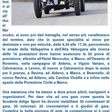
iera
ti al
via
all'
Hot
el
Ner
ocubo, si sono poi dati battaglia, nel senso più cavalleresco
del termine, dato che in queste specialità si vince per
destrezza e non per velocità, dalle 9,30 alle 17,30, percorrendo
le strade della Vallagarina e dell'Alta Valsugana alla ricerca
delle 16 postazioni dove hanno sostenuto le 55 prove di
precisione, allestite all'Hotel Nerocubo, a Marco, all'Ossario di
Rovereto, nella campagna di Aldeno, a Vigolo Vattaro, a
Calceranica, a Levico, di nuovo a Calceranica dopo la sosta
per il pranzo, a Ravina, ad Aldeno, a Marco, a Besenello, di
nuovo Ravina, ad Aldeno, alla Cantina Vivallis e a infine nello
spazio della Protezione Civile a Marco.
Una maratona che ha messo a dura prova piloti, navigatori e
organizzatori. Per dare vita ad una gara come questa la
Scuderia Adige Sport ha dovuto mobilitare 30 commissari di
gara, 30 volontari, 20 cronometristi e 5 giudici di gara.
Complice la bella giornata di sole, la competizione si è così