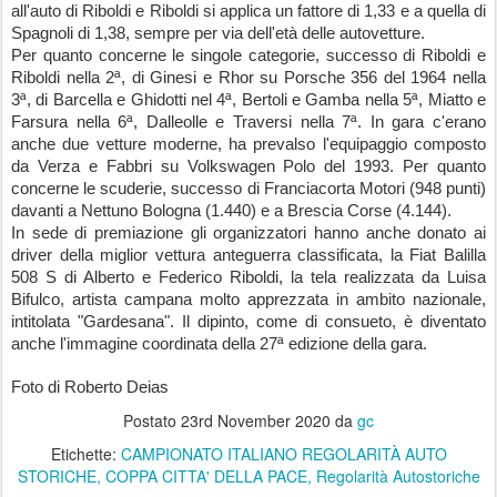
all'auto di Riboldi e Riboldi si applica un fattore di 1,33 e a quella di 
Spagnoli di 1,38, sempre per via dell'età delle autovetture.
Per quanto concerne le singole categorie, successo di Riboldi e 
Riboldi nella 2ª, di Ginesi e Rhor su Porsche 356 del 1964 nella 
3ª, di Barcella e Ghidotti nel 4ª, Bertoli e Gamba nella 5ª, Miatto e 
Farsura nella 6ª, Dalleolle e Traversi nella 7ª. In gara c'erano 
anche due vetture moderne, ha prevalso l'equipaggio composto 
da Verza e Fabbri su Volkswagen Polo del 1993. Per quanto 
concerne le scuderie, successo di Franciacorta Motori (948 punti) 
davanti a Nettuno Bologna (1.440) e a Brescia Corse (4.144).
In sede di premiazione gli organizzatori hanno anche donato ai 
driver della miglior vettura anteguerra classificata, la Fiat Balilla 
508 S di Alberto e Federico Riboldi, la tela realizzata da Luisa 
Bifulco, artista campana molto apprezzata in ambito nazionale, 
intitolata "Gardesana". Il dipinto, come di consueto, è diventato 
anche l'immagine coordinata della 27ª edizione della gara.
Foto di Roberto Deias
Postato
23rd November 2020
da
gc
Etichette:
CAMPIONATO ITALIANO REGOLARITÀ AUTO
STORICHE
COPPA CITTA' DELLA PACE
Regolarità Autostoriche