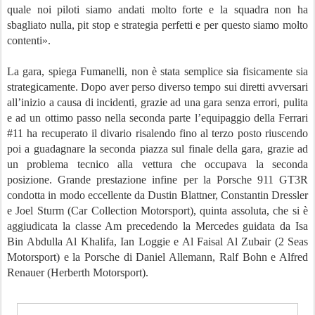
quale noi piloti siamo andati molto forte e la squadra non ha
sbagliato nulla, pit stop e strategia perfetti e per questo siamo molto
contenti».
La gara, spiega Fumanelli, non è stata semplice sia fisicamente sia
strategicamente. Dopo aver perso diverso tempo sui diretti avversari
all’inizio a causa di incidenti, grazie ad una gara senza errori, pulita
e ad un ottimo passo nella seconda parte l’equipaggio della Ferrari
#11 ha recuperato il divario risalendo fino al terzo posto riuscendo
poi a guadagnare la seconda piazza sul finale della gara, grazie ad
un problema tecnico alla vettura che occupava la seconda
posizione. Grande prestazione infine per la Porsche 911 GT3R
condotta in modo eccellente da Dustin Blattner, Constantin Dressler
e Joel Sturm (Car Collection Motorsport), quinta assoluta, che si è
aggiudicata la classe Am precedendo la Mercedes guidata da Isa
Bin Abdulla Al Khalifa, Ian Loggie e Al Faisal Al Zubair (2 Seas
Motorsport) e la Porsche di Daniel Allemann, Ralf Bohn e Alfred
Renauer (Herberth Motorsport).