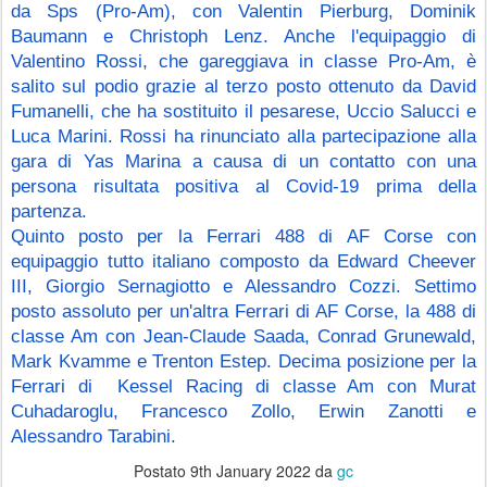
da Sps (Pro-Am), con Valentin Pierburg, Dominik 
Baumann e Christoph Lenz. Anche l'equipaggio di 
Valentino Rossi, che gareggiava in classe Pro-Am, è 
salito sul podio grazie al terzo posto ottenuto da David 
Fumanelli, che ha sostituito il pesarese, Uccio Salucci e 
Luca Marini. Rossi ha rinunciato alla partecipazione alla 
gara di Yas Marina a causa di un contatto con una 
persona risultata positiva al Covid-19 prima della 
partenza.
Quinto posto per la Ferrari 488 di AF Corse con 
equipaggio tutto italiano composto da Edward Cheever 
III, Giorgio Sernagiotto e Alessandro Cozzi. Settimo 
posto assoluto per un'altra Ferrari di AF Corse, la 488 di 
classe Am con Jean-Claude Saada, Conrad Grunewald, 
Mark Kvamme e Trenton Estep. Decima posizione per la 
Ferrari di  Kessel Racing di classe Am con Murat 
Cuhadaroglu, Francesco Zollo, Erwin Zanotti e 
Alessandro Tarabini.
Postato
9th January 2022
da
gc