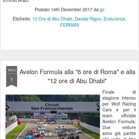
Postato
14th December 2017
da
gc
Etichette:
12 Ore di Abu Dhabi
Davide Rigon
Endurance
FERRARI
Avelon Formula alla "6 ore di Roma" e alla
NOV
1
"12 ore di Abu Dhabi"
Finale di
stagione intenso
per Wolf Racing
Cars e per il
team ufficiale
Avelon Formula.
Due vetture
sono già partite
alla volta di Yas