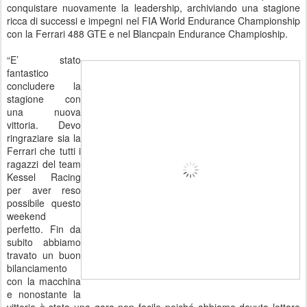
conquistare nuovamente la leadership, archiviando una stagione
ricca di successi e impegni nel FIA World Endurance Championship
con la Ferrari 488 GTE e nel Blancpain Endurance Champioship.
“E’ stato
fantastico
concludere la
stagione con
una nuova
vittoria. Devo
ringraziare sia la
Ferrari che tutti i
ragazzi del team
Kessel Racing
per aver reso
possibile questo
weekend
perfetto. Fin da
subito abbiamo
travato un buon
bilanciamento
con la macchina
e nonostante la
vittoria è stata una gara non facile poiché abbiamo dovuto lottare