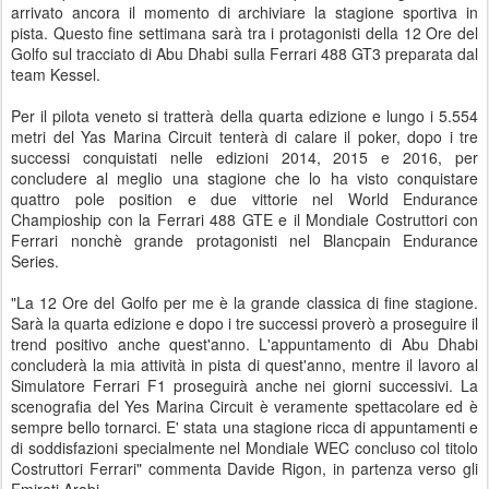
arrivato ancora il momento di archiviare la stagione sportiva in
pista. Questo fine settimana sarà tra i protagonisti della 12 Ore del
Golfo sul tracciato di Abu Dhabi sulla Ferrari 488 GT3 preparata dal
team Kessel.
Per il pilota veneto si tratterà della quarta edizione e lungo i 5.554
metri del Yas Marina Circuit tenterà di calare il poker, dopo i tre
successi conquistati nelle edizioni 2014, 2015 e 2016, per
concludere al meglio una stagione che lo ha visto conquistare
quattro pole position e due vittorie nel World Endurance
Champioship con la Ferrari 488 GTE e il Mondiale Costruttori con
Ferrari nonchè grande protagonisti nel Blancpain Endurance
Series.
"La 12 Ore del Golfo per me è la grande classica di fine stagione.
Sarà la quarta edizione e dopo i tre successi proverò a proseguire il
trend positivo anche quest'anno. L'appuntamento di Abu Dhabi
concluderà la mia attività in pista di quest'anno, mentre il lavoro al
Simulatore Ferrari F1 proseguirà anche nei giorni successivi. La
scenografia del Yes Marina Circuit è veramente spettacolare ed è
sempre bello tornarci. E' stata una stagione ricca di appuntamenti e
di soddisfazioni specialmente nel Mondiale WEC concluso col titolo
Costruttori Ferrari" commenta Davide Rigon, in partenza verso gli
Emirati Arabi.