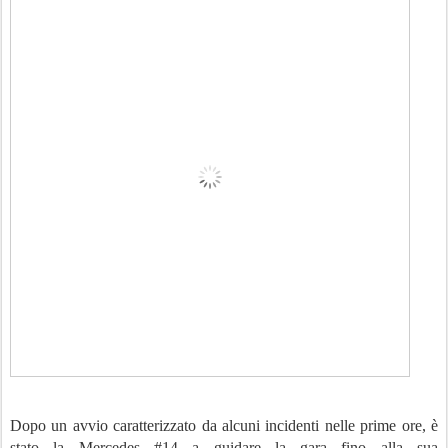
Dopo un avvio caratterizzato da alcuni incidenti nelle prime ore, è
stato la Mercedes #14 a guidare la gara fino alla sua