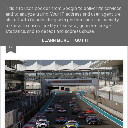
AutoMotoCorse.
Motorsport Random News 280912
This site uses cookies from Google to deliver its services
and to analyze traffic. Your IP address and user-agent are
shared with Google along with performance and security
metrics to ensure quality of service, generate usage
statistics, and to detect and address abuse.
DEC
LEARN MORE
GOT IT
Alla Mercedes la 12 Ore del Golfo.
12