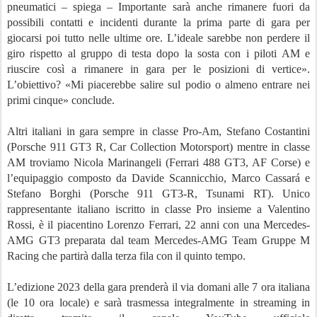
pneumatici – spiega – Importante sarà anche rimanere fuori da
possibili contatti e incidenti durante la prima parte di gara per
giocarsi poi tutto nelle ultime ore. L’ideale sarebbe non perdere il
giro rispetto al gruppo di testa dopo la sosta con i piloti AM e
riuscire così a rimanere in gara per le posizioni di vertice».
L’obiettivo? «Mi piacerebbe salire sul podio o almeno entrare nei
primi cinque» conclude.
Altri italiani in gara sempre in classe Pro-Am, Stefano Costantini
(Porsche 911 GT3 R, Car Collection Motorsport) mentre in classe
AM troviamo Nicola Marinangeli (Ferrari 488 GT3, AF Corse) e
l’equipaggio composto da Davide Scannicchio, Marco Cassará e
Stefano Borghi (Porsche 911 GT3-R, Tsunami RT). Unico
rappresentante italiano iscritto in classe Pro insieme a Valentino
Rossi, è il piacentino Lorenzo Ferrari, 22 anni con una Mercedes-
AMG GT3 preparata dal team Mercedes-AMG Team Gruppe M
Racing che partirà dalla terza fila con il quinto tempo.
L’edizione 2023 della gara prenderà il via domani alle 7 ora italiana
(le 10 ora locale) e sarà trasmessa integralmente in streaming in