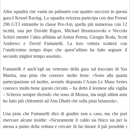
Altra squadra che vanta un palmares con quattro successi in questa
gara è Kessel Racing. La squadra svizzera partecipa con due Ferrari
296 GT3 entrambe in classe Pro-Am, quella più numerosa con 12
iscritti, una per Davide Rigon, Michael Broniszewski e Niccolo
Schiró mentre l’altra affidata ad Anton Perera, Giorgio Roda, Scott
Andrews e David Fumanelli. La loro vettura scatterà con
l’undicesimo tempo dopo che quest’ultimo ha fatto segnare il
secondo miglior tempo assoluto.
Fumanelli è anch’egli un veterano della gara sul tracciato di Yas
Marina, una pista che conosce molto bene: «Sono alla quarta
partecipazione ed inoltre, avendo disputato l’Asian Le Mans Series
conosco molto bene questo circuito – ha detto il lesmese alla vigilia
– Scherzo sempre dicendo che sono di Monza, ma negli ultimi anni
ho fatto più chilometri ad Abu Dhabi che sulla pista brianzola».
Una pista che Fumanelli dice di gradire non a caso, ma che può
riservare alcune insidie: «Sicuramente il caldo sia fisico sia per la
messa a punto della vettura e cercare di far durare il più possibile i