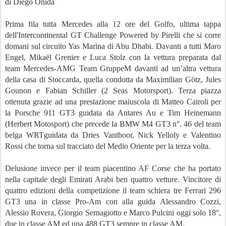
di Diego Onida
Prima fila tutta Mercedes alla 12 ore del Golfo, ultima tappa
dell'Intercontinental GT Challenge Powered by Pirelli che si corre
domani sul circuito Yas Marina di Abu Dhabi. Davanti a tutti Maro
Engel, Mikaël Grenier e Luca Stolz con la vettura preparata dal
team Mercedes-AMG Team GruppeM davanti ad un’altra vettura
della casa di Stoccarda, quella condotta da Maximilian Götz, Jules
Gounon e Fabian Schiller (2 Seas Motorsport). Terza piazza
ottenuta grazie ad una prestazione maiuscola di Matteo Cairoli per
la Porsche 911 GT3 guidata da Antares Au e Tim Heinemann
(Herbert Motosport) che precede la BMW M4 GT3 n°. 46 del team
belga WRTguidata da Dries Vanthoor, Nick Yelloly e Valentino
Rossi che torna sul tracciato del Medio Oriente per la terza volta.
Delusione invece per il team piacentino AF Corse che ha portato
nella capitale degli Emirati Arabi ben quattro vetture. Vincitore di
quattro edizioni della competizione il team schiera tre Ferrari 296
GT3 una in classe Pro-Am con alla guida Alessandro Cozzi,
Alessio Rovera, Giorgio Sernagiotto e Marco Pulcini oggi solo 18°,
due in classe AM ed una 488 GT3 sempre in classe AM.