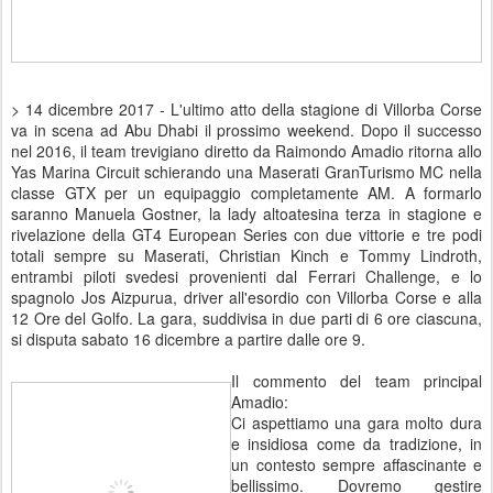
> 14 dicembre 2017 - L'ultimo atto della stagione di Villorba Corse
va in scena ad Abu Dhabi il prossimo weekend. Dopo il successo
nel 2016, il team trevigiano diretto da Raimondo Amadio ritorna allo
Yas Marina Circuit schierando una Maserati GranTurismo MC nella
classe GTX per un equipaggio completamente AM. A formarlo
saranno Manuela Gostner, la lady altoatesina terza in stagione e
rivelazione della GT4 European Series con due vittorie e tre podi
totali sempre su Maserati, Christian Kinch e Tommy Lindroth,
entrambi piloti svedesi provenienti dal Ferrari Challenge, e lo
spagnolo Jos Aizpurua, driver all'esordio con Villorba Corse e alla
12 Ore del Golfo. La gara, suddivisa in due parti di 6 ore ciascuna,
si disputa sabato 16 dicembre a partire dalle ore 9.
Il commento del team principal
Amadio:
Ci aspettiamo una gara molto dura
e insidiosa come da tradizione, in
un contesto sempre affascinante e
bellissimo. Dovremo gestire