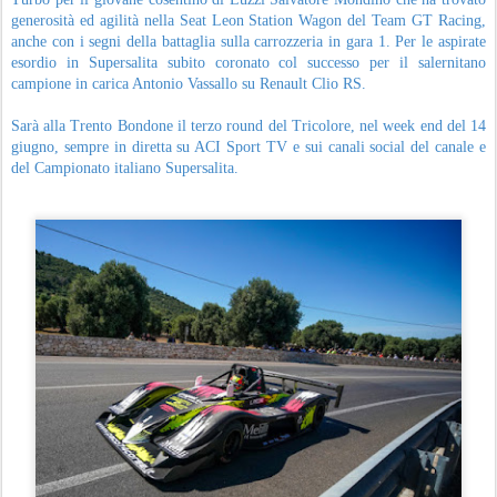
generosità ed agilità nella Seat Leon Station Wagon del Team GT Racing,
anche con i segni della battaglia sulla carrozzeria in gara 1. Per le aspirate
esordio in Supersalita subito coronato col successo per il salernitano
campione in carica Antonio Vassallo su Renault Clio RS.
Sarà alla Trento Bondone il terzo round del Tricolore, nel week end del 14
giugno, sempre in diretta su ACI Sport TV e sui canali social del canale e
del Campionato italiano Supersalita.