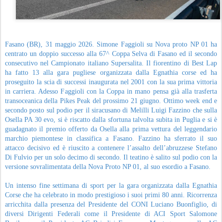
Fasano (BR), 31 maggio 2026. Simone Faggioli su Nova proto NP 01 ha
centrato un doppio successo alla 67^ Coppa Selva di Fasano ed il secondo
consecutivo nel Campionato italiano Supersalita. Il fiorentino di Best Lap
ha fatto 13 alla gara pugliese organizzata dalla Egnathia corse ed ha
proseguito la scia di successi inaugurata nel 2001 con la sua prima vittoria
in carriera. Adesso Faggioli con la Coppa in mano pensa già alla trasferta
transoceanica della Pikes Peak del prossimo 21 giugno. Ottimo week end e
secondo posto sul podio per il siracusano di Melilli Luigi Fazzino che sulla
Osella PA 30 evo, si è riscatto dalla sfortuna talvolta subita in Puglia e si è
guadagnato il premio offerto da Osella alla prima vettura del leggendario
marchio piemontese in classifica a Fasano. Fazzino ha sferrato il suo
attacco decisivo ed è riuscito a contenere l’assalto dell’abruzzese Stefano
Di Fulvio per un solo decimo di secondo. Il teatino è salito sul podio con la
versione sovralimentata della Nova Proto NP 01, al suo esordio a Fasano.
Un intenso fine settimana di sport per la gara organizzata dalla Egnathia
Corse che ha celebrato in modo prestigioso i suoi primi 80 anni. Ricorrenza
arricchita dalla presenza del Presidente del CONI Luciano Buonfiglio, di
diversi Dirigenti Federali come il Presidente di ACI Sport Salomone