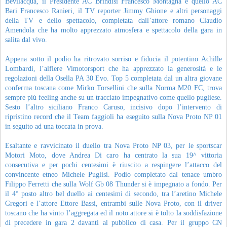
Bevilacqua, il Presidente AC Brindisi Francesco Montagna e quello AC
Bari Francesco Ranieri, il TV reporter Jimmy Ghione e altri personaggi
della TV e dello spettacolo, completata dall’attore romano Claudio
Amendola che ha molto apprezzato atmosfera e spettacolo della gara in
salita dal vivo.
Appena sotto il podio ha ritrovato sorriso e fiducia il potentino Achille
Lombardi, l’alfiere Vimotorsport che ha apprezzato la generosità e le
regolazioni della Osella PA 30 Evo. Top 5 completata dal un altra giovane
conferma toscana come Mirko Torsellini che sulla Norma M20 FC, trova
sempre più feeling anche su un tracciato impegnativo come quello pugliese.
Sesto l’altro siciliano Franco Caruso, incisivo dopo l’intervento di
ripristino record che il Team faggioli ha eseguito sulla Nova Proto NP 01
in seguito ad una toccata in prova.
Esaltante e ravvicinato il duello tra Nova Proto NP 03, per le sportscar
Motori Moto, dove Andrea Di caro ha centrato la sua 19^ vittoria
consecutiva e per pochi centesimi è riuscito a respingere l’attacco del
convincente etneo Michele Puglisi. Podio completato dal tenace umbro
Filippo Ferretti che sulla Wolf Gb 08 Thunder si è impegnato a fondo. Per
il 4° posto altro bel duello ai centesimi di secondo, tra l’aretino Michele
Gregori e l’attore Ettore Bassi, entrambi sulle Nova Proto, con il driver
toscano che ha vinto l’aggregata ed il noto attore si è tolto la soddisfazione
di precedere in gara 2 davanti al pubblico di casa. Per il gruppo CN