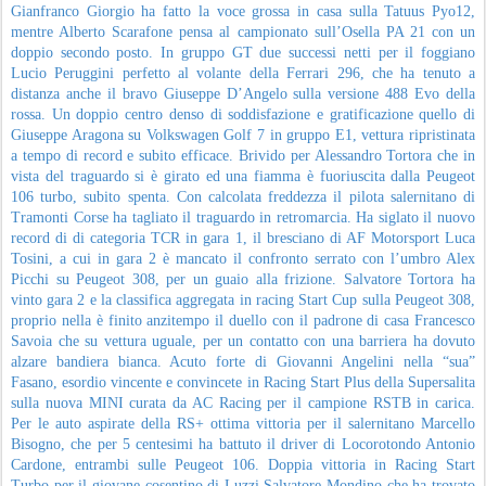
Gianfranco Giorgio ha fatto la voce grossa in casa sulla Tatuus Pyo12,
mentre Alberto Scarafone pensa al campionato sull’Osella PA 21 con un
doppio secondo posto. In gruppo GT due successi netti per il foggiano
Lucio Peruggini perfetto al volante della Ferrari 296, che ha tenuto a
distanza anche il bravo Giuseppe D’Angelo sulla versione 488 Evo della
rossa. Un doppio centro denso di soddisfazione e gratificazione quello di
Giuseppe Aragona su Volkswagen Golf 7 in gruppo E1, vettura ripristinata
a tempo di record e subito efficace. Brivido per Alessandro Tortora che in
vista del traguardo si è girato ed una fiamma è fuoriuscita dalla Peugeot
106 turbo, subito spenta. Con calcolata freddezza il pilota salernitano di
Tramonti Corse ha tagliato il traguardo in retromarcia. Ha siglato il nuovo
record di di categoria TCR in gara 1, il bresciano di AF Motorsport Luca
Tosini, a cui in gara 2 è mancato il confronto serrato con l’umbro Alex
Picchi su Peugeot 308, per un guaio alla frizione. Salvatore Tortora ha
vinto gara 2 e la classifica aggregata in racing Start Cup sulla Peugeot 308,
proprio nella è finito anzitempo il duello con il padrone di casa Francesco
Savoia che su vettura uguale, per un contatto con una barriera ha dovuto
alzare bandiera bianca. Acuto forte di Giovanni Angelini nella “sua”
Fasano, esordio vincente e convincete in Racing Start Plus della Supersalita
sulla nuova MINI curata da AC Racing per il campione RSTB in carica.
Per le auto aspirate della RS+ ottima vittoria per il salernitano Marcello
Bisogno, che per 5 centesimi ha battuto il driver di Locorotondo Antonio
Cardone, entrambi sulle Peugeot 106. Doppia vittoria in Racing Start
Turbo per il giovane cosentino di Luzzi Salvatore Mondino che ha trovato