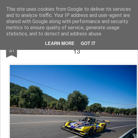
AutoMotoCorse.
Motorsport Random News 280912
This site uses cookies from Google to deliver its services
and to analyze traffic. Your IP address and user-agent are
shared with Google along with performance and security
metrics to ensure quality of service, generate usage
statistics, and to detect and address abuse.
Velocità Salita\Faggioli a Fasano ha fatto
MAY
LEARN MORE
GOT IT
31
13