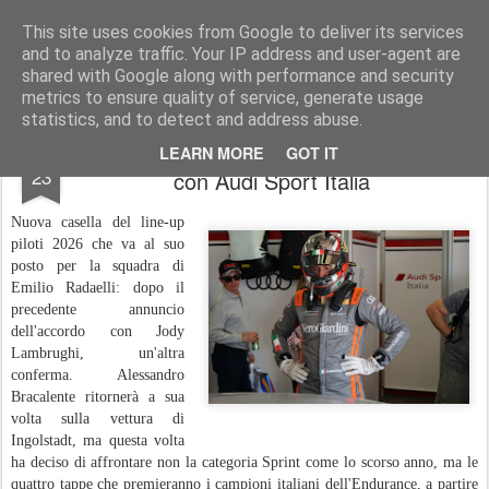
AutoMotoCorse.
Motorsport Random News 280912
This site uses cookies from Google to deliver its services
and to analyze traffic. Your IP address and user-agent are
shared with Google along with performance and security
metrics to ensure quality of service, generate usage
statistics, and to detect and address abuse.
GT Italiano: Alessandro Bracalente ritorna
FEB
LEARN MORE
GOT IT
23
con Audi Sport Italia
Nuova casella del line-up
piloti 2026 che va al suo
posto per la squadra di
Emilio Radaelli: dopo il
precedente annuncio
dell'accordo con Jody
Lambrughi, un'altra
conferma. Alessandro
Bracalente ritornerà a sua
volta sulla vettura di
Ingolstadt, ma questa volta
ha deciso di affrontare non la categoria Sprint come lo scorso anno, ma le
quattro tappe che premieranno i campioni italiani dell'Endurance, a partire