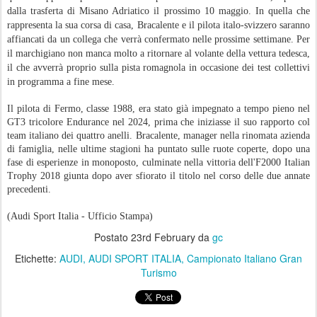
dalla trasferta di Misano Adriatico il prossimo 10 maggio. In quella che
rappresenta la sua corsa di casa, Bracalente e il pilota italo-svizzero saranno
affiancati da un collega che verrà confermato nelle prossime settimane. Per
il marchigiano non manca molto a ritornare al volante della vettura tedesca,
il che avverrà proprio sulla pista romagnola in occasione dei test collettivi
in programma a fine mese.
Il pilota di Fermo, classe 1988, era stato già impegnato a tempo pieno nel
GT3 tricolore Endurance nel 2024, prima che iniziasse il suo rapporto col
team italiano dei quattro anelli. Bracalente, manager nella rinomata azienda
di famiglia, nelle ultime stagioni ha puntato sulle ruote coperte, dopo una
fase di esperienze in monoposto, culminate nella vittoria dell'F2000 Italian
Trophy 2018 giunta dopo aver sfiorato il titolo nel corso delle due annate
precedenti.
(Audi Sport Italia - Ufficio Stampa)
Postato
23rd February
da
gc
Etichette:
AUDI
AUDI SPORT ITALIA
Campionato Italiano Gran
Turismo