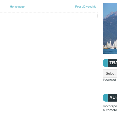
Home page
Post più vecchio
TR
Powered
AU
motorspo
automot