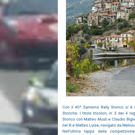
Con il 40° Sanremo Rally Storico si è 
Storiche. I titolo tricolori, in 3 dei 4
Storico con Matteo Musti e Claudio Bigli
nel III e Matteo Luise, navigato da Melissa 
Nell’ultima tappa della competizion