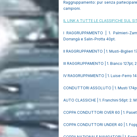
Raggruppamento: pur senza partecipare a
campioni.
IL LINK A TUTTE LE CLASSIFICHE SUL S
I RAGGRUPPAMENTO | 1. Palmieri-Zambi
Dorrangà e Salin-Protta 40pt.
II RAGGRUPPAMENTO | 1. Musti-Biglieri 17
III RAGGRUPPAMENTO | 1. Bianco 127pt; 2.
IV RAGGRUPPAMENTO | 1. Luise-Ferro 144,5
CONDUTTORI ASSOLUTO | 1. Musti 174pt; 2
AUTO CLASSICHE | 1. Franchini 56pt: 2. M
COPPA CONDUTTORI OVER 60 | 1. Pasetto 1
COPPA CONDUTTORI UNDER 40 | 1. Foppian
COPPA NAZIONALE NAVIGATORI | 1. Ferro 144