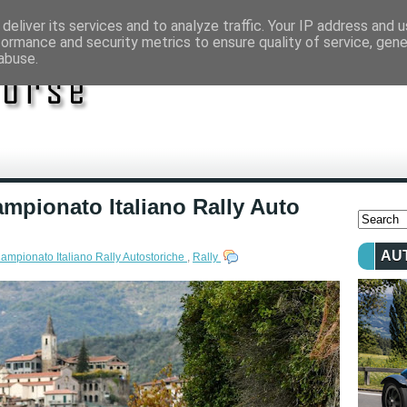
deliver its services and to analyze traffic. Your IP address and 
formance and security metrics to ensure quality of service, gen
abuse.
 Campionato Italiano Rally Auto
AU
ampionato Italiano Rally Autostoriche
,
Rally