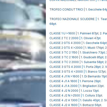
TROFEO CONDUTTRICI | 1. Gecchele 64pt;
TROFEO NAZIONALE SCUDERIE | 1. Team B
68pt.
CLASSE 1 U >1600 | 1. Palmieri 87pt; 2. Par
CLASSE 2 TC 2 2000 | 1. Olivieri 47pt.
CLASSE 2 GTS 4 2000 | 1. Gecchele 64pt;
CLASSE 2 GTS 4 >2000 | 1. Musti 174pt; 2.
CLASSE 3 TC 2 1150 | 1. Sbalchiero 73pt; 2
CLASSE 3 TC 2 1600 | 1. Giudicelli 85pt; 2
CLASSE 3 TC 2 2000 | 1. Sulsente 58pt; 2.
CLASSE 3 GTS 4 2000 | 1. Porta 28pt; 2. V
CLASSE 3 GTS 4 >2000 | 1. Bianco 127pt; 2
CLASSE 4 J1 N >1600 | 1. Di Bernardo 11pt
CLASSE 4 J1 A 1600 | 1. Perrone 29pt.
CLASSE 4 J1 A 2000 | 1. Brigliadori 22pt.
CLASSE 4 J2 N 2000 | 1. Lozza 13pt.
CLASSE 4 J2 N >2500 | 1. Collura 33pt.
CLASSE 4 J2 A 1300 | 1. Galullo 40pt; 2. S
CLASSE 4 J2 A 1600 | 1. Bottazzi 56pt.