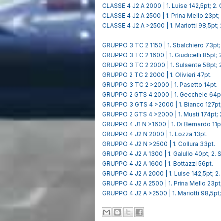
CLASSE 4 J2 A 2000 | 1. Luise 142,5pt; 2.
CLASSE 4 J2 A 2500 | 1. Prina Mello 23pt; 
CLASSE 4 J2 A >2500 | 1. Mariotti 98,5pt;
GRUPPO 3 TC 2 1150 | 1. Sbalchiero 73pt; 
GRUPPO 3 TC 2 1600 | 1. Giudicelli 85pt; 
GRUPPO 3 TC 2 2000 | 1. Sulsente 58pt; 2
GRUPPO 2 TC 2 2000 | 1. Olivieri 47pt.
GRUPPO 3 TC 2 >2000 | 1. Pasetto 14pt.
GRUPPO 2 GTS 4 2000 | 1. Gecchele 64pt;
GRUPPO 3 GTS 4 >2000 | 1. Bianco 127pt; 
GRUPPO 2 GTS 4 >2000 | 1. Musti 174pt; 2
GRUPPO 4 J1 N >1600 | 1. Di Bernardo 11p
GRUPPO 4 J2 N 2000 | 1. Lozza 13pt.
GRUPPO 4 J2 N >2500 | 1. Collura 33pt.
GRUPPO 4 J2 A 1300 | 1. Galullo 40pt; 2. 
GRUPPO 4 J2 A 1600 | 1. Bottazzi 56pt.
GRUPPO 4 J2 A 2000 | 1. Luise 142,5pt; 2.
GRUPPO 4 J2 A 2500 | 1. Prina Mello 23pt;
GRUPPO 4 J2 A >2500 | 1. Mariotti 98,5pt;