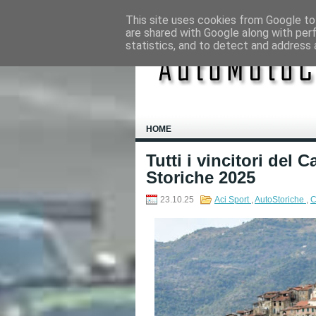
This site uses cookies from Google to 
are shared with Google along with per
statistics, and to detect and address 
HOME
Tutti i vincitori del
Storiche 2025
23.10.25
Aci Sport
,
AutoStoriche
,
C