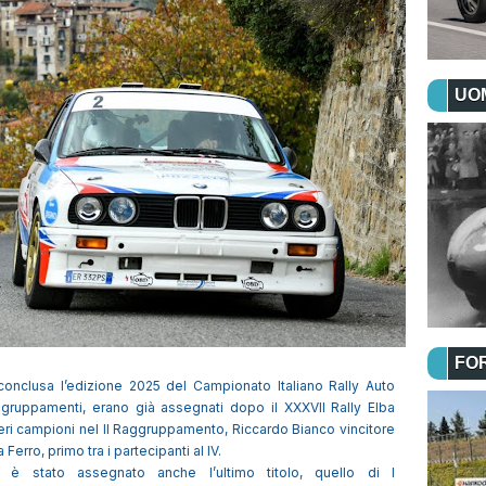
UOM
FO
conclusa l’edizione 2025 del Campionato Italiano Rally Auto
 raggruppamenti, erano già assegnati dopo il XXXVII Rally Elba
eri campioni nel II Raggruppamento, Riccardo Bianco vincitore
Ferro, primo tra i partecipanti al IV.
e è stato assegnato anche l’ultimo titolo, quello di I