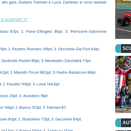
lla gara, Giuliano Palmieri e Lucia Zambiasi si sono laureati
ITO ACISPORT.IT
asi 87pt; 2. Parisi-D’Angelo 85pt; 3. Perricone-Salomone
SC
4pt; 2. Pasetto-Romano 146pt; 3. Gecchele-Dai Fiori 64pt.
 Giudicelli-Paolini 85pt; 3. Nerobutto-Zanchetta 73pt.
pt; 2. Mariotti-Tricoli 98,5pt; 3. Pedro-Baldaccini 86pt.
. Pasetto 146pt; 3. Luise 144,5pt.
osso 20pt; 3. Avandero 18pt.
46pt; 2. Bianco 127pt; 3. Palmieri 87.
i 83pt; 2. Sbalchiero 73pt; 3. Gecchele 64pt.
AU
,5pt; 2. Biglieri 129pt; 3. Zambiasi 122pt.