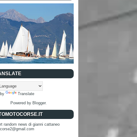
ANSLATE
 by
Translate
Powered by
Blogger
.
TOMOTOCORSE.IT
rt random news di gianni cattaneo
ocorse2@gmail.com