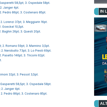
 Gasperetti 58,5pt; 3. Ospedale 58pt.
2. Janger 4pt.
IN 
 2. Pedro 86pt; 3. Costenaro 85pt.
2. Lorenzi 37pt; 3. Meggiarin 16pt.
2. Goeckel 10,5pt.
. Baghin 26pt; 3. Questi 20pt.
 2. Romano 59pt; 3. Mannino 3,5pt.
2. Nerobutto 73pt; 3. Lo Presti 69pt.
. Pasetto 146pt; 3. Tricomi 62pt.
t.
Simoni 32pt; 3. Pessot 3,5pt.
 Gasperetti 58,5pt; 3. Ospedale 58pt.
 2. Janger 4pt.
 2. Pedro 86pt; 3. Costenaro 85pt.
ALT