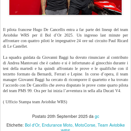
Il pilota francese Hugo De Cancellis entra a far parte dei lineup del team
Aviobike WRS per il Bol d’Or 2025. Un ingresso last minute per
affrontare con quattro piloti le impegnative 24 ore sul circuito Paul Ricard
di Le Castellet.
La squadra guidata da Giovanni Baggi ha dovuto rinunciare al contributo
di Andrea Mantovani che è caduto e si è infortunato al ginocchio durante i
test della martedì e ha quindi affrontato le prove e le qualifiche con il
terzetto formato da Bernardi, Ferrari e Lepine. In corso d’opera, il team
manager Giovanni Baggi ha cercato di ricomporre il quartetto e ha trovato
l’accordo con De Cancellis che aveva disputato le prove come quarto pilota
del team PMS 99. Ora per lui inizia l’avventura in sella alla Ducati V4.
( Ufficio Stampa team Aviobike WRS)
Postato
20th September 2025
da
gc
Etichette:
Bol d'Or
Endurance Moto
MotoCorse
Team Aviobike
WRS