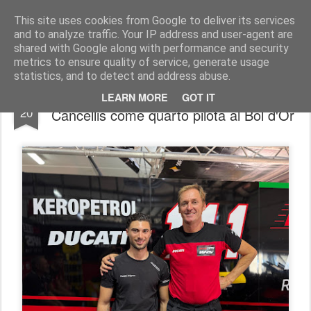
AutoMotoCorse.
Motorsport Random News 280912
This site uses cookies from Google to deliver its services
and to analyze traffic. Your IP address and user-agent are
shared with Google along with performance and security
metrics to ensure quality of service, generate usage
statistics, and to detect and address abuse.
Il team Aviobike WRS con Hugo de
SEP
LEARN MORE
GOT IT
20
Cancellis come quarto pilota al Bol d'Or