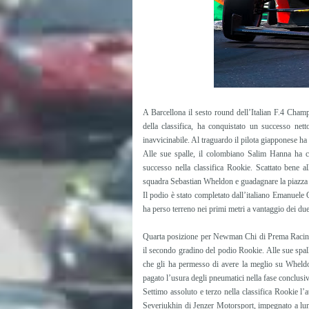
A Barcellona il sesto round dell’Italian F.4 Cha
della classifica, ha conquistato un successo ne
inavvicinabile. Al traguardo il pilota giapponese ha
Alle sue spalle, il colombiano Salim Hanna ha c
successo nella classifica Rookie. Scattato bene 
squadra Sebastian Wheldon e guadagnare la piazza
Il podio è stato completato dall’italiano Emanuele
ha perso terreno nei primi metri a vantaggio dei due
Quarta posizione per Newman Chi di Prema Racing,
il secondo gradino del podio Rookie. Alle sue spal
che gli ha permesso di avere la meglio su Wheld
pagato l’usura degli pneumatici nella fase conclusiv
Settimo assoluto e terzo nella classifica Rookie 
Severiukhin di Jenzer Motorsport, impegnato a lu