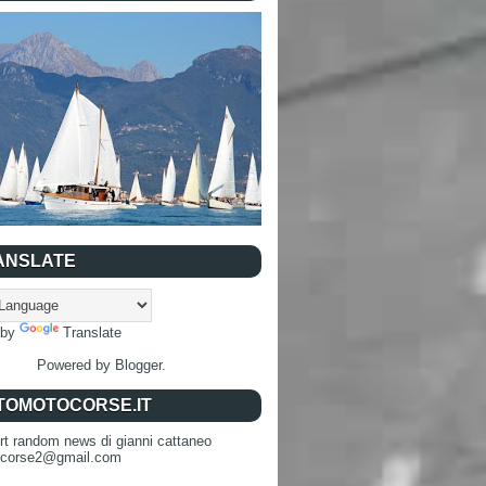
ANSLATE
 by
Translate
Powered by
Blogger
.
TOMOTOCORSE.IT
rt random news di gianni cattaneo
ocorse2@gmail.com