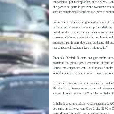
fondamentali per il campionato, anche perché Gabr
due gare in cui parto in posizione avanzata e con 
stato un campionato straordinario e spero di contin
Salim Hanna: “è stata una gara molto buona. La pa
nel weekend e sono arrivato un po’ morbido in c
pressione dietro, sono riuscito a superare la vet
contento, abbiamo la velocità e la macchina è molt
sensazioni per le altre due gare: partiremo dal la
massimizzare il risultato e fare il mio meglio.”
Emanuele Olivieri: “è stata una gara molto inten
posizioni. Poi però il passo era buono, il team ha
Hanna, ma sorpassare con l’aria sporca è molto d
Wheldon per riuscire a superarlo. Domani partire dalla
Il weekend prosegue domani, domenica 21 settembr
30 minuti + 1 giro e saranno trasmesse in diretta st
anche sui canali Facebook e YouTube dell’Italian
In Italia la copertura televisiva sarà garantita da 
domenica in differita, con Gara 2 alle 20:00 e G
network internazionale che segue il campionato.