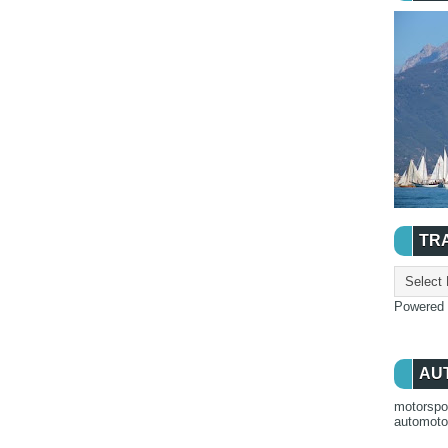
TR
Powered
AU
motorspo
automot