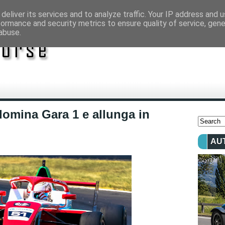
deliver its services and to analyze traffic. Your IP address and 
formance and security metrics to ensure quality of service, gen
abuse.
omina Gara 1 e allunga in
AU