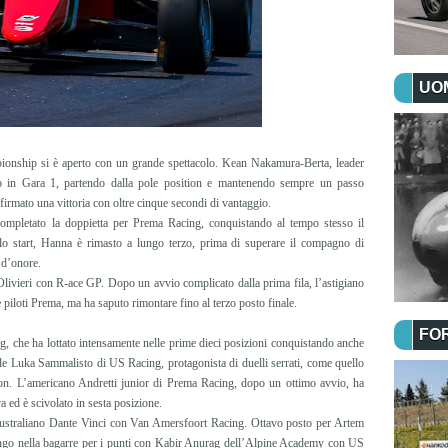
UOM
mpionship si è aperto con un grande spettacolo. Kean Nakamura-Berta, leader
tto in Gara 1, partendo dalla pole position e mantenendo sempre un passo
 firmato una vittoria con oltre cinque secondi di vantaggio.
ompletato la doppietta per Prema Racing, conquistando al tempo stesso il
allo start, Hanna è rimasto a lungo terzo, prima di superare il compagno di
 d’onore.
 Olivieri con R-ace GP. Dopo un avvio complicato dalla prima fila, l’astigiano
 piloti Prema, ma ha saputo rimontare fino al terzo posto finale.
FO
 che ha lottato intensamente nelle prime dieci posizioni conquistando anche
le Luka Sammalisto di US Racing, protagonista di duelli serrati, come quello
on. L’americano Andretti junior di Prema Racing, dopo un ottimo avvio, ha
a ed è scivolato in sesta posizione.
l’australiano Dante Vinci con Van Amersfoort Racing. Ottavo posto per Artem
ngo nella bagarre per i punti con Kabir Anurag dell’Alpine Academy con US