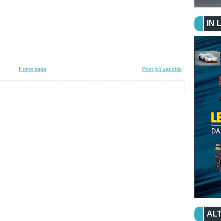
IN 
Home page
Post più vecchio
ALT