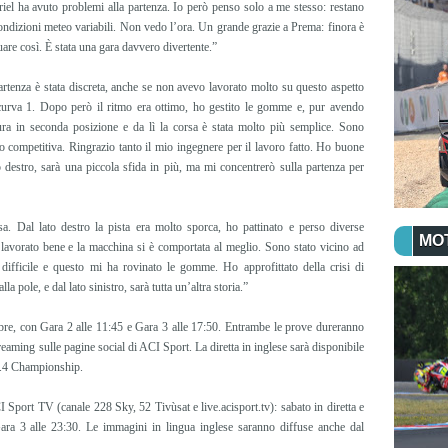
iel ha avuto problemi alla partenza. Io però penso solo a me stesso: restano
condizioni meteo variabili. Non vedo l’ora. Un grande grazie a Prema: finora è
uare così. È stata una gara davvero divertente.”
rtenza è stata discreta, anche se non avevo lavorato molto su questo aspetto
urva 1. Dopo però il ritmo era ottimo, ho gestito le gomme e, pur avendo
tura in seconda posizione e da lì la corsa è stata molto più semplice. Sono
o competitiva. Ringrazio tanto il mio ingegnere per il lavoro fatto. Ho buone
to destro, sarà una piccola sfida in più, ma mi concentrerò sulla partenza per
sa. Dal lato destro la pista era molto sporca, ho pattinato e perso diverse
MO
 lavorato bene e la macchina si è comportata al meglio. Sono stato vicino ad
ifficile e questo mi ha rovinato le gomme. Ho approfittato della crisi di
 pole, e dal lato sinistro, sarà tutta un’altra storia.”
e, con Gara 2 alle 11:45 e Gara 3 alle 17:50. Entrambe le prove dureranno
reaming sulle pagine social di ACI Sport. La diretta in inglese sarà disponibile
 F.4 Championship.
ACI Sport TV (canale 228 Sky, 52 Tivùsat e live.acisport.tv): sabato in diretta e
ara 3 alle 23:30. Le immagini in lingua inglese saranno diffuse anche dal