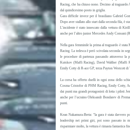
Racing, che ha chiuso nono. Decimo al traguardo A
dal quindicesimo posto in griglia.
Gara difficile invece per il brasiliano Gabriel Go
Dopo aver stallato allo start dalla seconda fila, è s
L’incidente è stato innescato dalla vettura di Kiri
anche per l’altro junior Mercedes Andy Consani (R
Nella gara femminile la prima al traguardo è stata
Racing. La tedesca è però scivolata seconda in seg
le procedure di partenza passando attraverso la pi
Kutskov (Maffi Racing), David Walther (Maffi Ra
Emily Cotty di R-ace GP, terza Payton Westcott di
La corsa ha offerto duelli in ogni zona dello sch
Cosma Cristofor di PHM Racing, Emily Cotty, And
dai punti ma grandi protagonisti di lotta i piloti
anche per l’ucraino Oleksandr Bondarev di Prema 
punti.
Kean Nakamura-Berta: “la gara è stata davvero pos
leadership nei primi giri, poi sono passato in 
risparmiare molto, la vettura è rimasta fantastica f