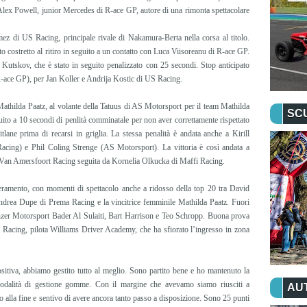
lex Powell, junior Mercedes di R-ace GP, autore di una rimonta spettacolare
mez di US Racing, principale rivale di Nakamura-Berta nella corsa al titolo.
tato costretto al ritiro in seguito a un contatto con Luca Viisoreanu di R-ace GP.
ll Kutskov, che è stato in seguito penalizzato con 25 secondi. Stop anticipato
-ace GP), per Jan Koller e Andrija Kostic di US Racing.
 Mathilda Paatz, al volante della Tatuus di AS Motorsport per il team Mathilda
SC
uito a 10 secondi di penlità comminatale per non aver correttamente rispettato
tlane prima di recarsi in griglia. La stessa penalità è andata anche a Kirill
cing) e Phil Coling Strenge (AS Motorsport). La vittoria è così andata a
 Van Amersfoort Racing seguita da Kornelia Olkucka di Maffi Racing.
ieramento, con momenti di spettacolo anche a ridosso della top 20 tra David
rea Dupe di Prema Racing e la vincitrice femminile Mathilda Paatz. Fuori
 Jenzer Motorsport Bader Al Sulaiti, Bart Harrison e Teo Schropp. Buona prova
Racing, pilota Williams Driver Academy, che ha sfiorato l’ingresso in zona
itiva, abbiamo gestito tutto al meglio. Sono partito bene e ho mantenuto la
modalità di gestione gomme. Con il margine che avevamo siamo riusciti a
AU
ino alla fine e sentivo di avere ancora tanto passo a disposizione. Sono 25 punti