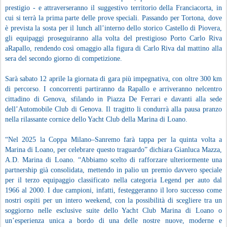
prestigio - e attraverseranno il suggestivo territorio della Franciacorta, in
cui si terrà la prima parte delle prove speciali. Passando per Tortona, dove
è prevista la sosta per il lunch all’interno dello storico Castello di Piovera,
gli equipaggi proseguiranno alla volta del prestigioso Porto Carlo Riva
aRapallo, rendendo così omaggio alla figura di Carlo Riva dal mattino alla
sera del secondo giorno di competizione.
Sarà sabato 12 aprile la giornata di gara più impegnativa, con oltre 300 km
di percorso. I concorrenti partiranno da Rapallo e arriveranno nelcentro
cittadino di Genova, sfilando in Piazza De Ferrari e davanti alla sede
dell’Automobile Club di Genova. Il tragitto li condurrà alla pausa pranzo
nella rilassante cornice dello Yacht Club della Marina di Loano.
“Nel 2025 la Coppa Milano–Sanremo farà tappa per la quinta volta a
Marina di Loano, per celebrare questo traguardo” dichiara Gianluca Mazza,
A.D. Marina di Loano. “Abbiamo scelto di rafforzare ulteriormente una
partnership già consolidata, mettendo in palio un premio davvero speciale
per il terzo equipaggio classificato nella categoria Legend per auto dal
1966 al 2000. I due campioni, infatti, festeggeranno il loro successo come
nostri ospiti per un intero weekend, con la possibilità di scegliere tra un
soggiorno nelle esclusive suite dello Yacht Club Marina di Loano o
un’esperienza unica a bordo di una delle nostre nuove, moderne e