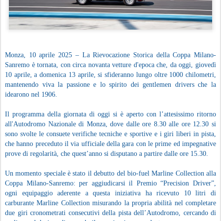
Monza, 10 aprile 2025 – La Rievocazione Storica della Coppa Milano-
Sanremo è tornata, con circa novanta vetture d'epoca che, da oggi, giovedì
10 aprile, a domenica 13 aprile, si sfideranno lungo oltre 1000 chilometri,
mantenendo viva la passione e lo spirito dei gentlemen drivers che la
idearono nel 1906.
Il programma della giornata di oggi si è aperto con l’attesissimo ritorno
all'Autodromo Nazionale di Monza, dove dalle ore 8.30 alle ore 12.30 si
sono svolte le consuete verifiche tecniche e sportive e i giri liberi in pista,
che hanno preceduto il via ufficiale della gara con le prime ed impegnative
prove di regolarità, che quest’anno si disputano a partire dalle ore 15.30.
Un momento speciale è stato il debutto del bio-fuel Marline Collection alla
Coppa Milano-Sanremo: per aggiudicarsi il Premio “Precision Driver”,
ogni equipaggio aderente a questa iniziativa ha ricevuto 10 litri di
carburante Marline Collection misurando la propria abilità nel completare
due giri cronometrati consecutivi della pista dell’Autodromo, cercando di