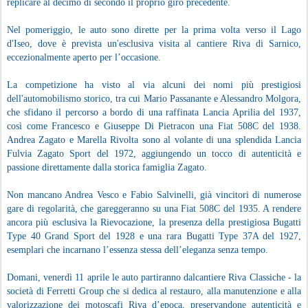
replicare al decimo di secondo il proprio giro precedente.
Nel pomeriggio, le auto sono dirette per la prima volta verso il Lago
d'Iseo, dove è prevista un'esclusiva visita al cantiere Riva di Sarnico,
eccezionalmente aperto per l’occasione.
La competizione ha visto al via alcuni dei nomi più prestigiosi
dell'automobilismo storico, tra cui Mario Passanante e Alessandro Molgora,
che sfidano il percorso a bordo di una raffinata Lancia Aprilia del 1937,
così come Francesco e Giuseppe Di Pietracon una Fiat 508C del 1938.
Andrea Zagato e Marella Rivolta sono al volante di una splendida Lancia
Fulvia Zagato Sport del 1972, aggiungendo un tocco di autenticità e
passione direttamente dalla storica famiglia Zagato.
Non mancano Andrea Vesco e Fabio Salvinelli, già vincitori di numerose
gare di regolarità, che gareggeranno su una Fiat 508C del 1935. A rendere
ancora più esclusiva la Rievocazione, la presenza della prestigiosa Bugatti
Type 40 Grand Sport del 1928 e una rara Bugatti Type 37A del 1927,
esemplari che incarnano l’essenza stessa dell’eleganza senza tempo.
Domani, venerdì 11 aprile le auto partiranno dalcantiere Riva Classiche - la
società di Ferretti Group che si dedica al restauro, alla manutenzione e alla
valorizzazione dei motoscafi Riva d’epoca, preservandone autenticità e