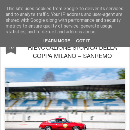
AutoMotoCorse.
Motorsport Random News 280912
This site uses cookies from Google to deliver its services
and to analyze traffic. Your IP address and user-agent are
shared with Google along with performance and security
metrics to ensure quality of service, generate usage
statistics, and to detect and address abuse.
PARTITA UFFICIALMENTE LA XVI
APR
LEARN MORE
GOT IT
RIEVOCAZIONE STORICA DELLA
10
COPPA MILANO – SANREMO