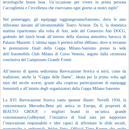
tecnologiche house boat. Un’occasione per vivere in prima persona
l’accoglienza e l’eccellenza che riserviamo ogni giorno ai nostri ospiti”.
Nel pomeriggio, gli equipaggi raggiungerannoSanremo, dove le auto
sfileranno davanti all’intramontabile Teatro Ariston. Da lì, la domenica
mattina ripartiranno alla volta di Asti, sede del Consorzio Asti DOCG,
godendo del lunch break all’interno della sfarzosa atmosfera barocca di
Palazzo Mazzetti. L’ultima tappa li porterà infine aMilano, dove si terranno
le premiazioni finali della Coppa Milano-Sanremo presso la sede
dell’Automobile Club Milano di Corso Venezia, seguite dalla cerimonia
conclusiva del Campionato Grande Eventi.
All’interno di questa sedicesima Rievocazione Storica si terrà, come da
tradizione, anche la “Coppa delle Dame”, ideata per la prima volta agli
inizi del secolo scorso, grazie alla cospicua partecipazione di equipaggi
femminili e all’intuito degli organizzatori della Coppa Milano-Sanremo.
La XVI Rievocazione Storica vanta sponsor illustri: Novelli 1934, la
concessionaria Mercedes-Benz più antica in Europa, di proprietà di
BIAUTO GROUP, i migliori brand in un’unica grande
concessionaria;GoBeyond, l’iniziativa di Sisal nata per supportare
l’innovazione responsabile e idee capaci di affrontare le sfide sociali,
economiche e ambientali; Wyler Vetta, Official Time Keeper che anche