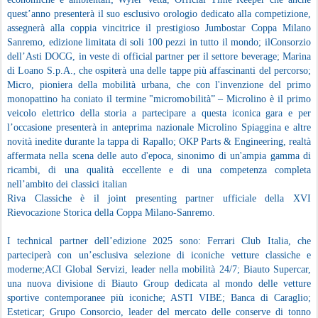
quest’anno presenterà il suo esclusivo orologio dedicato alla competizione,
assegnerà alla coppia vincitrice il prestigioso Jumbostar Coppa Milano
Sanremo, edizione limitata di soli 100 pezzi in tutto il mondo; ilConsorzio
dell’Asti DOCG, in veste di official partner per il settore beverage; Marina
di Loano S.p.A., che ospiterà una delle tappe più affascinanti del percorso;
Micro, pioniera della mobilità urbana, che con l'invenzione del primo
monopattino ha coniato il termine "micromobilità” – Microlino è il primo
veicolo elettrico della storia a partecipare a questa iconica gara e per
l’occasione presenterà in anteprima nazionale Microlino Spiaggina e altre
novità inedite durante la tappa di Rapallo; OKP Parts & Engineering, realtà
affermata nella scena delle auto d'epoca, sinonimo di un'ampia gamma di
ricambi, di una qualità eccellente e di una competenza completa
nell’ambito dei classici italian
Riva Classiche è il joint presenting partner ufficiale della XVI
Rievocazione Storica della Coppa Milano-Sanremo.
I technical partner dell’edizione 2025 sono: Ferrari Club Italia, che
parteciperà con un’esclusiva selezione di iconiche vetture classiche e
moderne;ACI Global Servizi, leader nella mobilità 24/7; Biauto Supercar,
una nuova divisione di Biauto Group dedicata al mondo delle vetture
sportive contemporanee più iconiche; ASTI VIBE; Banca di Caraglio;
Esteticar; Grupo Consorcio, leader del mercato delle conserve di tonno