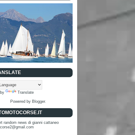
ANSLATE
 by
Translate
Powered by
Blogger
.
TOMOTOCORSE.IT
rt random news di gianni cattaneo
ocorse2@gmail.com