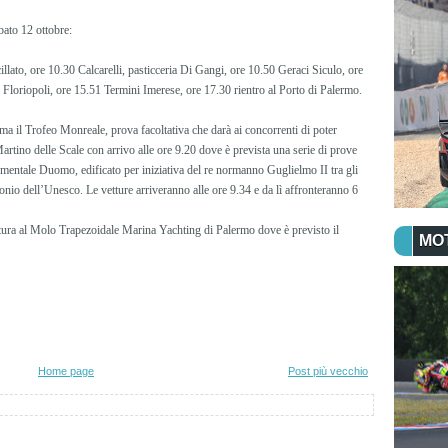
bato 12 ottobre:
llato, ore 10.30 Calcarelli, pasticceria Di Gangi, ore 10.50 Geraci Siculo, ore
Floriopoli, ore 15.51 Termini Imerese, ore 17.30 rientro al Porto di Palermo.
a il Trofeo Monreale, prova facoltativa che darà ai concorrenti di poter
Martino delle Scale con arrivo alle ore 9.20 dove è prevista una serie di prove
mentale Duomo, edificato per iniziativa del re normanno Guglielmo II tra gli
onio dell’Unesco. Le vetture arriveranno alle ore 9.34 e da lì affronteranno 6
ettura al Molo Trapezoidale Marina Yachting di Palermo dove è previsto il
MO
Home page
Post più vecchio