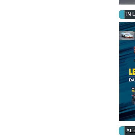
IN 
ALT