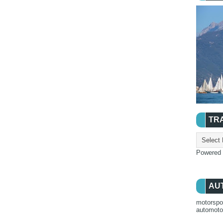
TR
Powered
AU
motorspo
automot