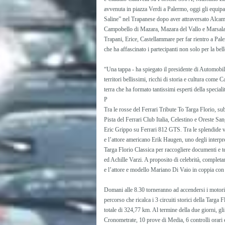
avvenuta in piazza Verdi a Palermo, oggi gli equipa
Saline” nel Trapanese dopo aver attraversato Alcamo
Campobello di Mazara, Mazara del Vallo e Marsala.
Trapani, Erice, Castellammare per far rientro a Pale
che ha affascinato i partecipanti non solo per la be
“Una tappa - ha spiegato il presidente di Automobile
territori bellissimi, ricchi di storia e cultura com
terra che ha formato tantissimi esperti della specialit
P
Tra le rosse del Ferrari Tribute To Targa Florio, s
Pista del Ferrari Club Italia, Celestino e Oreste 
Eric Grippo su Ferrari 812 GTS. Tra le splendide ve
e l’attore americano Erik Haugen, uno degli interpre
Targa Florio Classica per raccogliere documenti e 
ed Achille Varzi. A proposito di celebrità, comple
e l’attore e modello Mariano Di Vaio in coppia co
Domani alle 8.30 torneranno ad accendersi i motori
percorso che ricalca i 3 circuiti storici della Targa
totale di 324,77 km. Al termine della due giorni, g
Cronometrate, 10 prove di Media, 6 controlli orari 