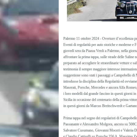
Palermo 11 ottobre 2024 - Overture d’eccellenza pe
Eventi di regolarità per auto storiche e moderne e 
giovedì sera da Piazza Verdi a Palermo, nella giorna
affrontare la prima tappa, sulle strade delle Saline
preparato ad accogliere le straordinarie vetture e s
testimonia il sempre maggiore interesse internazional
suggestione sono stati i passaggi a Campobello di M
introdusse la disciplina della Regolarità ed ovviamen
Maserati, Porsche, Mercedes e ancora Alfa Romeo, L
i loro modelli dal grande fascino in questi giorni in 
Sicilia in occasione del centenario della prima vit
in questi giorni da Marcus Breitschwerdt e Gaetan
Prima tappa nel segno dei regolaristi di Campobel
Passanante e Alessandro Molgora, ancora su 508C,
Salvatore Cusumano, Giovanni Moceri e Valeria Di
e Claudio Cattivelli su Porsche 356 A, Massimo Zan