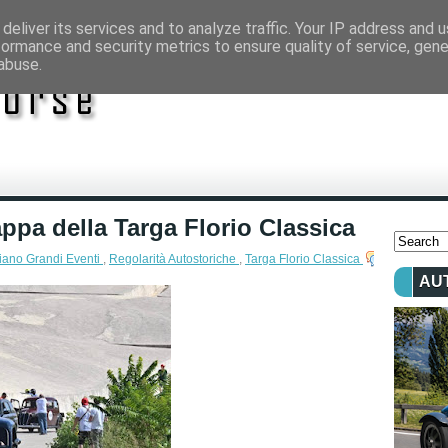
deliver its services and to analyze traffic. Your IP address and 
formance and security metrics to ensure quality of service, gen
abuse.
ppa della Targa Florio Classica
iano Grandi Eventi
,
Regolarità Autostoriche
,
Targa Florio Classica
AU