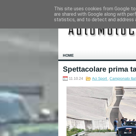
This site uses cookies from Google to 
are shared with Google along with per
statistics, and to detect and address 
HOME
Spettacolare prima ta
11.10.24
Aci Sport
,
Campionato Ital