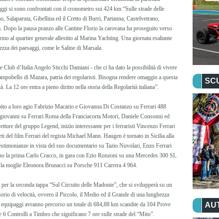
ggi si sono confrontati con il cronometro sui 424 km “Sulle strade delle
, Salaparuta, Gibellina ed il Cretto di Burri, Partanna, Castelvetrano,
 Dopo la pausa pranzo alle Cantine Florio la carovana ha proseguito verso
rmo al quartier generale allestito al Marina Yachting. Una giornata esaltante
llezza dei paesaggi, come le Saline di Marsala.
 Club d’Italia Angelo Sticchi Damiani - che ci ha dato la possibilità di vivere
e Campobello di Mazara, patria dei regolaristi. Bisogna rendere omaggio a questa
SC
à. La 12 ore entra a pieno diritto nella storia della Regolarità italiana”.
ubito a loro agio Fabrizio Macario e Giovanna Di Costanzo su Ferrari 488
Sangiovanni su Ferrari Roma della Franciacorta Motori, Daniele Consonni ed
tture del gruppo Legend, inizio interessante per i ferraristi Vincenzo Ferrari
ti del film Ferrari del regista Michael Mann. Haugen è tornato in Sicilia alla
testimonianze in vista del suo documentario su Tazio Nuvolari, Enzo Ferrari
tano la prima Carlo Cracco, in gara con Ezio Ronzoni su una Mercedes 300 SL
n la moglie Eleonora Brunacci su Porsche 911 Carrera 4 964.
 per la seconda tappa “Sul Circuito delle Madonie”, che si svilupperà su un
 Florio di velocità, ovvero il Piccolo, il Medio ed il Grande di una lunghezza
li equipaggi avranno percorso un totale di 684,88 km scandite da 104 Prove
AU
e 6 Controlli a Timbro che significano 7 ore sulle strade del “Mito”.