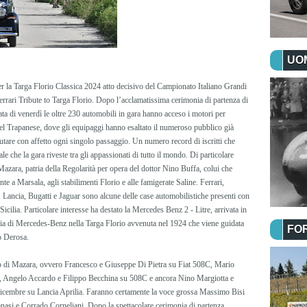
UOM
r la Targa Florio Classica 2024 atto decisivo del Campionato Italiano Grandi
Ferrari Tribute to Targa Florio. Dopo l’acclamatissima cerimonia di partenza di
ta di venerdì le oltre 230 automobili in gara hanno acceso i motori per
 nel Trapanese, dove gli equipaggi hanno esaltato il numeroso pubblico già
alutare con affetto ogni singolo passaggio. Un numero record di iscritti che
e che la gara riveste tra gli appassionati di tutto il mondo. Di particolare
azara, patria della Regolarità per opera del dottor Nino Buffa, colui che
te a Marsala, agli stabilimenti Florio e alle famigerate Saline. Ferrari,
ancia, Bugatti e Jaguar sono alcune delle case automobilistiche presenti con
Sicilia. Particolare interesse ha destato la Mercedes Benz 2 - Litre, arrivata in
toria di Mercedes-Benz nella Targa Florio avvenuta nel 1924 che viene guidata
FO
o Derosa.
lo di Mazara, ovvero Francesco e Giuseppe Di Pietra su Fiat 508C, Mario
 Angelo Accardo e Filippo Becchina su 508C e ancora Nino Margiotta e
cembre su Lancia Aprilia. Faranno certamente la voce grossa Massimo Bisi
asi e Corrado Corneliani. Dopo la spettacolare cerimonia di partenza