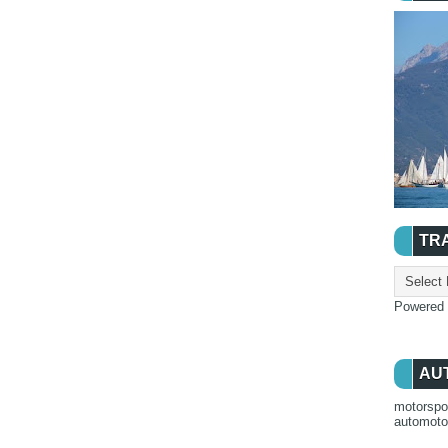
TR
Powered
AU
motorspo
automot