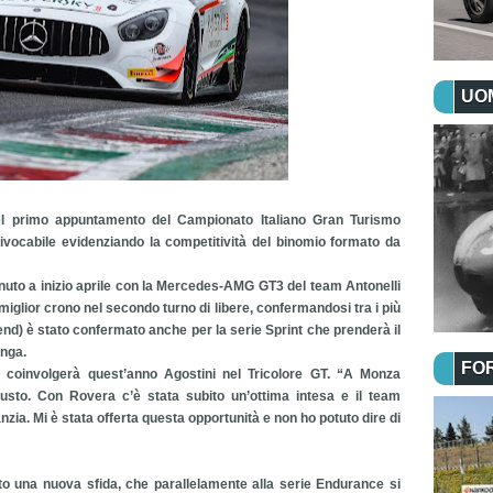
UOM
nel primo appuntamento del Campionato Italiano Gran Turismo
vocabile evidenziando la competitività del binomio formato da
tenuto a inizio aprile con la Mercedes-AMG GT3 del team Antonelli
miglior crono nel secondo turno di libere, confermandosi tra i più
ekend) è stato confermato anche per la serie Sprint che prenderà il
unga.
FO
 coinvolgerà quest’anno Agostini nel Tricolore GT. “A Monza
usto. Con Rovera c’è stata subito un’ottima intesa e il team
ia. Mi è stata offerta questa opportunità e non ho potuto dire di
nto una nuova sfida, che parallelamente alla serie Endurance si