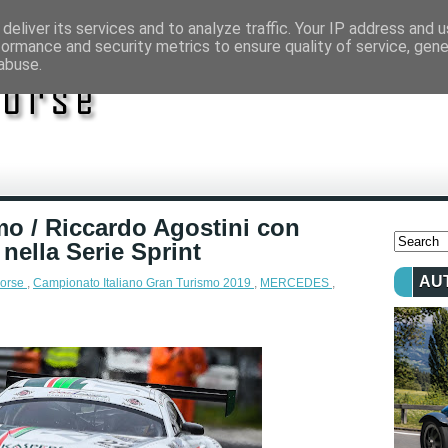
deliver its services and to analyze traffic. Your IP address and 
formance and security metrics to ensure quality of service, gen
abuse.
mo / Riccardo Agostini con
nella Serie Sprint
AU
orse
,
Campionato Italiano Gran Turismo 2019
,
MERCEDES
,