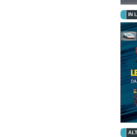
IN 
ALT