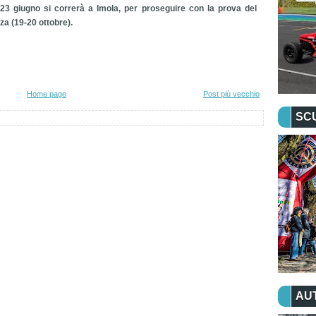
-23 giugno si correrà a Imola, per proseguire con la prova del
nza (19-20 ottobre).
Home page
Post più vecchio
SC
AU