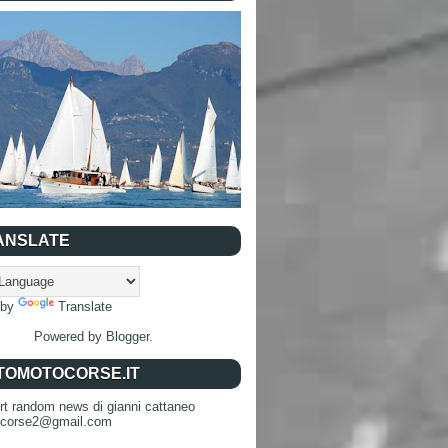
ANSLATE
 by
Translate
Powered by
Blogger
.
TOMOTOCORSE.IT
rt random news di gianni cattaneo
ocorse2@gmail.com