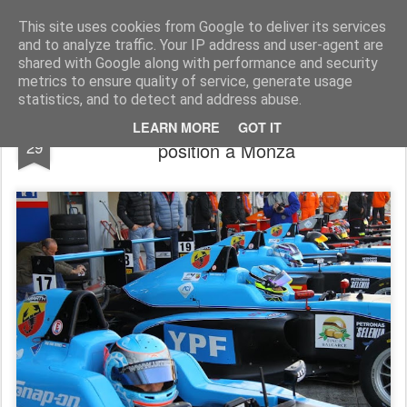
AutoMotoCorse.
Motorsport Random News 280912
This site uses cookies from Google to deliver its services
and to analyze traffic. Your IP address and user-agent are
shared with Google along with performance and security
metrics to ensure quality of service, generate usage
statistics, and to detect and address abuse.
F. 4 - Sebastian Fernandez in pole
OCT
LEARN MORE
GOT IT
29
position a Monza