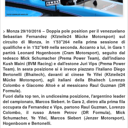
>
Monza 29/10/2016 – Doppia pole position per il venezuelano
Sebastian Fernandez (Kfzteile24 Mücke Motorsport) sul
circuito di Monza, in 1'53"264 nella prima sessione di
qualifiche e in 1'52"649 nella seconda. Accanto a lui, in Gara 1
partirà Leonard Hogenboom (Cram Motorsport), seguito dal
tedesco Mick Schumacher (Prema Power Team), dall'indiano
Kush Maini (BVM Racing) e dall'estone Juri Vips (Prema Power
Team). In sesta posizione si è invece piazzato l'italiano Diego
Bertonelli (Bhaitech), davanti al cinese Ye Yifei (Kfzteile24
Mücke Motorsport), agli italiani della Bhaitech Lorenzo
Colombo e Giacomo Altoè e al messicano Raul Guzman (DR
Formula).
Fuori dalla top ten, in undicesima posizione, l'argentino leader
del campionato, Marcos Siebert. In Gara 2, dietro alla prima fila
occupata da Fernandez e Vips, partono Raul Guzman, Lorenzo
Colombo, il russo Artem Petrov (DR Formula), Mick
Schumacher, Ye Yifei, Marcos Siebert (Jenzer Motorsport),
Hogenboom e Bertonelli.