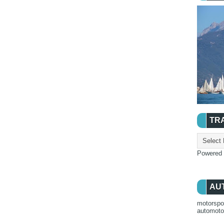
TR
Powered
AU
motorspo
automot