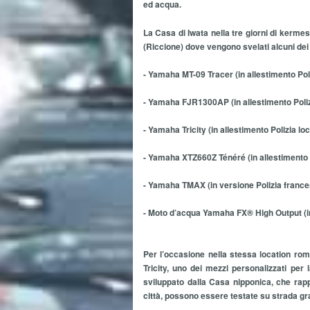
ed acqua.
La Casa di Iwata nella tre giorni di kerm
(Riccione) dove vengono svelati alcuni dei 
- Yamaha MT-09 Tracer (in allestimento Poli
- Yamaha FJR1300AP (in allestimento Poliz
- Yamaha Tricity (in allestimento Polizia loc
- Yamaha XTZ660Z Ténéré (in allestimento P
- Yamaha TMAX (in versione Polizia france
- Moto d’acqua Yamaha FX® High Output (in 
Per l’occasione nella stessa location rom
Tricity, uno dei mezzi personalizzati per 
sviluppato dalla Casa nipponica, che rapp
città, possono essere testate su strada gr