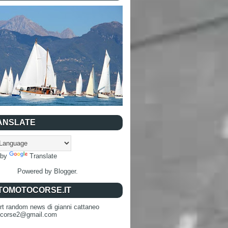
ANSLATE
 by
Translate
Powered by
Blogger
.
TOMOTOCORSE.IT
rt random news di gianni cattaneo
ocorse2@gmail.com