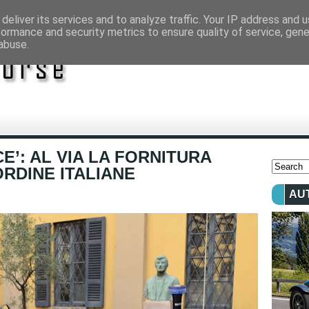
deliver its services and to analyze traffic. Your IP address and 
formance and security metrics to ensure quality of service, gen
abuse.
E’: AL VIA LA FORNITURA
RDINE ITALIANE
AU