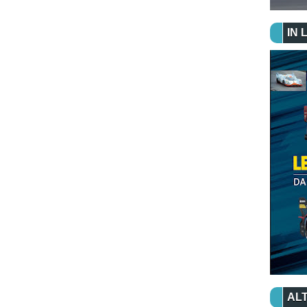
IN 
ALT