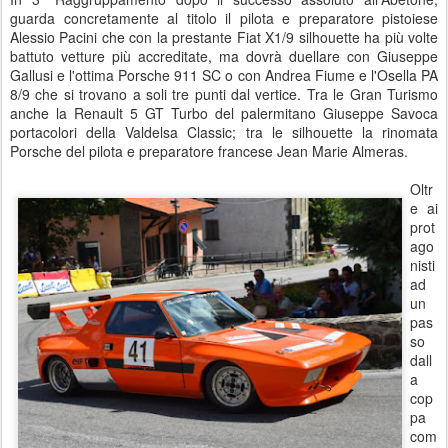
guarda concretamente al titolo il pilota e preparatore pistoiese
Alessio Pacini che con la prestante Fiat X1/9 silhouette ha più volte
battuto vetture più accreditate, ma dovrà duellare con Giuseppe
Gallusi e l'ottima Porsche 911 SC o con Andrea Fiume e l'Osella PA
8/9 che si trovano a soli tre punti dal vertice. Tra le Gran Turismo
anche la Renault 5 GT Turbo del palermitano Giuseppe Savoca
portacolori della Valdelsa Classic; tra le silhouette la rinomata
Porsche del pilota e preparatore francese Jean Marie Almeras.
Oltr
e ai
prot
ago
nisti
ad
un
pas
so
dall
a
cop
pa
com