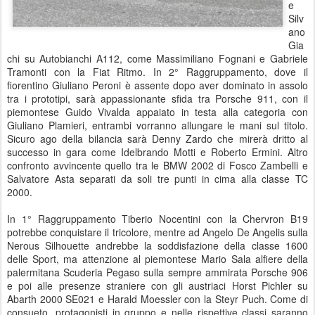
e
Silv
ano
Gia
chi su Autobianchi A112, come Massimiliano Fognani e Gabriele
Tramonti con la Fiat Ritmo. In 2° Raggruppamento, dove il
fiorentino Giuliano Peroni è assente dopo aver dominato in assolo
tra i prototipi, sarà appassionante sfida tra Porsche 911, con il
piemontese Guido Vivalda appaiato in testa alla categoria con
Giuliano Plamieri, entrambi vorranno allungare le mani sul titolo.
Sicuro ago della bilancia sarà Denny Zardo che mirerà dritto al
successo in gara come Idelbrando Motti e Roberto Ermini. Altro
confronto avvincente quello tra le BMW 2002 di Fosco Zambelli e
Salvatore Asta separati da soli tre punti in cima alla classe TC
2000.
In 1° Raggruppamento Tiberio Nocentini con la Chervron B19
potrebbe conquistare il tricolore, mentre ad Angelo De Angelis sulla
Nerous Silhouette andrebbe la soddisfazione della classe 1600
delle Sport, ma attenzione al piemontese Mario Sala alfiere della
palermitana Scuderia Pegaso sulla sempre ammirata Porsche 906
e poi alle presenze straniere con gli austriaci Horst Pichler su
Abarth 2000 SE021 e Harald Moessler con la Steyr Puch. Come di
consueto, protagonisti in gruppo e nelle rispettive classi saranno