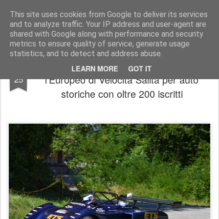
AutoMotoCorse.
Motorsport Random News 280912
This site uses cookies from Google to deliver its services
and to analyze traffic. Your IP address and user-agent are
shared with Google along with performance and security
metrics to ensure quality of service, generate usage
statistics, and to detect and address abuse.
In provincia di Siena il Tricolore e
SEP
LEARN MORE
GOT IT
l'Europeo di Velocità Salita per auto
25
storiche con oltre 200 iscritti