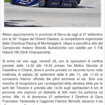
Atteso appuntamento in provincia di Siena da oggi al 27 settembre
con la 36^ Coppa del Chianti Classico, la competizione organizzata
dalla Chanticup Racing di Monteriggioni, ottavo e penultimo atto del
Campionato Italiano Velocità Autostoriche con validità per il FIA
Historic Hill Climb Championship.
Si entra nel vivo oggi, venerdì 25, con le operazioni di verifica
previste dalle 14.30 alle 19.30 presso l'ex Molino Niccolai di
Castellina in Chianti, dove è anche previsto un secondo turno nella
mattinata di sabato 26 settembre dalle 8 alle 11, alle 11.45 si
conoscerà l'elenco ufficiale dei piloti ammessi al via. Solo una
manche di ricognizione per i protagonisti della decisiva sfida per le
sorti del Tricolore è prevista alle 14.00 sugli spettacolari 8 km di
percorso che coprono un dislivello di 305 metri tra partenza ed
arrivo. Alle 10 di domenica 27 settembre il Direttore di Gara
Francesco Tartamella e l'aggiunto Fabrizio Bernetti, daranno il via