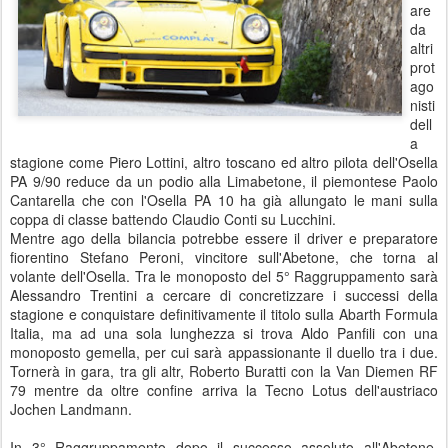
are
da
altri
prot
ago
nisti
dell
a
stagione come Piero Lottini, altro toscano ed altro pilota dell'Osella
PA 9/90 reduce da un podio alla Limabetone, il piemontese Paolo
Cantarella che con l'Osella PA 10 ha già allungato le mani sulla
coppa di classe battendo Claudio Conti su Lucchini.
Mentre ago della bilancia potrebbe essere il driver e preparatore
fiorentino Stefano Peroni, vincitore sull'Abetone, che torna al
volante dell'Osella. Tra le monoposto del 5° Raggruppamento sarà
Alessandro Trentini a cercare di concretizzare i successi della
stagione e conquistare definitivamente il titolo sulla Abarth Formula
Italia, ma ad una sola lunghezza si trova Aldo Panfili con una
monoposto gemella, per cui sarà appassionante il duello tra i due.
Tornerà in gara, tra gli altr, Roberto Buratti con la Van Diemen RF
79 mentre da oltre confine arriva la Tecno Lotus dell'austriaco
Jochen Landmann.
In 3° Raggruppamento dopo il successo assoluto all'Abetone,