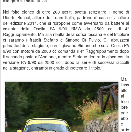
alla gara su salita unica.
Nel folto elenco di oltre 200 iscritti svetta senz'altro il nome di
Uberto Boucci, alfiere del Team Italia, padrone di casa e vincitore
dell'edizione 2014, che si ripropone come avversario da battere al
volante della Osella PA 9/90 BMW da 2500 cc. di 4°
Raggruppamento. Ma alla ribalta della corsa toscana e del tricolore
ci saranno i fratelli Stefano e Simone Di Fulvio. Gli abruzzesi
primattori della stagione, con il giovane Simone che sulla Osella PA
9/90 con motore da 2000 cc comanda il 4° Raggruppamento dopo
il secondo posto all'Abetone, mentre Stefano rientra in gioco con la
versione PA 9/90 da 2500 cc., dopo la serie di successi raccolti
nella stagione, entrambi in grado di ipotecare il titolo.
Ma
l'ass
alto
al
trico
lore
potr
ebb
e
arriv