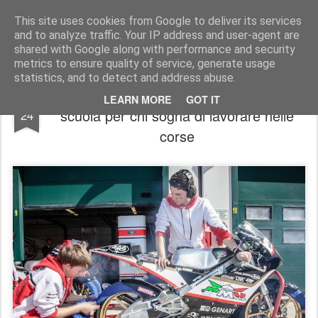
AutoMotoCorse.
Motorsport Random News 280912
This site uses cookies from Google to deliver its services
and to analyze traffic. Your IP address and user-agent are
shared with Google along with performance and security
metrics to ensure quality of service, generate usage
statistics, and to detect and address abuse.
Parte la RMU Mechanics Academy: una
SEP
LEARN MORE
GOT IT
scuola per chi sogna di lavorare nelle
24
corse