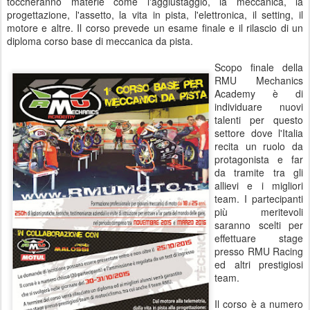
toccheranno materie come l'aggiustaggio, la meccanica, la
progettazione, l'assetto, la vita in pista, l'elettronica, il setting, il
motore e altre. Il corso prevede un esame finale e il rilascio di un
diploma corso base di meccanica da pista.
Scopo finale della
RMU Mechanics
Academy è di
individuare nuovi
talenti per questo
settore dove l'Italia
recita un ruolo da
protagonista e far
da tramite tra gli
allievi e i migliori
team. I partecipanti
più meritevoli
saranno scelti per
effettuare stage
presso RMU Racing
ed altri prestigiosi
team.
Il corso è a numero