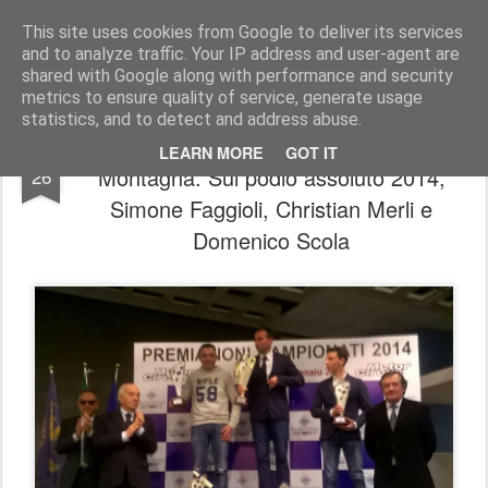
AutoMotoCorse.
Motorsport Random News 280912
This site uses cookies from Google to deliver its services
and to analyze traffic. Your IP address and user-agent are
shared with Google along with performance and security
metrics to ensure quality of service, generate usage
statistics, and to detect and address abuse.
A MotorCircus premiati i Campioni della
JAN
LEARN MORE
GOT IT
Montagna. Sul podio assoluto 2014,
26
Simone Faggioli, Christian Merli e
Domenico Scola