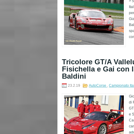
> 5
Ita
per
Gia
Bal
sp
com
Tricolore GT/A Vallel
Fisichella e Gai con 
Baldini
23.2.19
AutoCorse
,
Campionato Ita
Gio
di 
GT3
e S
Cam
ca
add