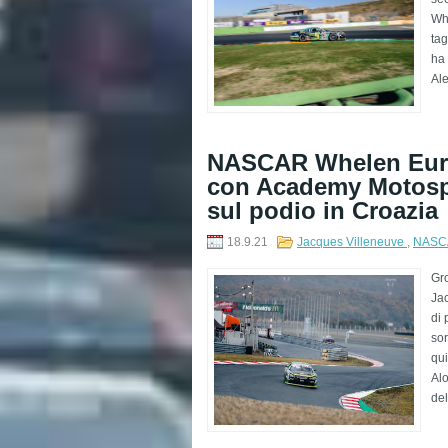
Wh
tag
ha
Ale
NASCAR Whelen Euro 
con Academy Motospor
sul podio in Croazia
18.9.21
Jacques Villeneuve
,
NASCA
Gr
Jac
di 
sor
qui
Alo
del