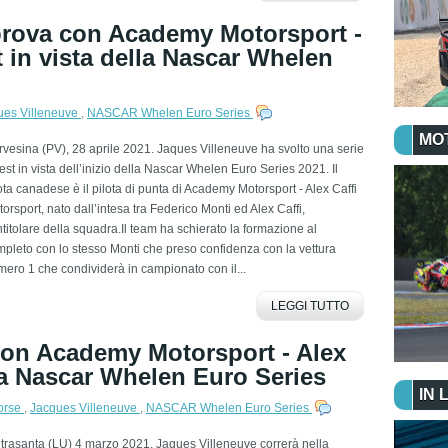
prova con Academy Motorsport -
t in vista della Nascar Whelen
ues Villeneuve
,
NASCAR Whelen Euro Series
MO
vesina (PV), 28 aprile 2021. Jaques Villeneuve ha svolto una serie
test in vista dell’inizio della Nascar Whelen Euro Series 2021. Il
ota canadese è il pilota di punta di Academy Motorsport - Alex Caffi
orsport, nato dall’intesa tra Federico Monti ed Alex Caffi,
titolare della squadra.Il team ha schierato la formazione al
pleto con lo stesso Monti che preso confidenza con la vettura
ero 1 che condividerà in campionato con il...
LEGGI TUTTO
con Academy Motorsport - Alex
la Nascar Whelen Euro Series
IN 
orse
,
Jacques Villeneuve
,
NASCAR Whelen Euro Series
trasanta (LU) 4 marzo 2021. Jaques Villeneuve correrà nella