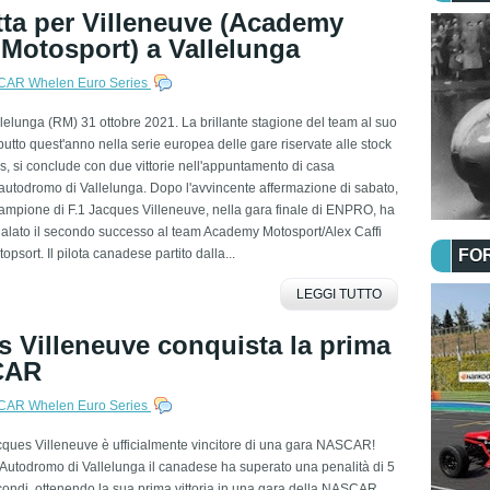
tta per Villeneuve (Academy
 Motosport) a Vallelunga
AR Whelen Euro Series
lelunga (RM) 31 ottobre 2021. La brillante stagione del team al suo
utto quest'anno nella serie europea delle gare riservate alle stock
s, si conclude con due vittorie nell'appuntamento di casa
'autodromo di Vallelunga. Dopo l'avvincente affermazione di sabato,
campione di F.1 Jacques Villeneuve, nella gara finale di ENPRO, ha
alato il secondo successo al team Academy Motosport/Alex Caffi
opsort. Il pilota canadese partito dalla...
FO
LEGGI TUTTO
s Villeneuve conquista la prima
SCAR
AR Whelen Euro Series
ques Villeneuve è ufficialmente vincitore di una gara NASCAR!
'Autodromo di Vallelunga il canadese ha superato una penalità di 5
ondi, ottenendo la sua prima vittoria in una gara della NASCAR