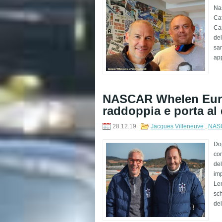
Na
Caf
Cam
del
sar
app
NASCAR Whelen Euro 
raddoppia e porta a
28.12.19
Jacques Villeneuve
,
NASC
Do
con
del
im
Lem
sc
del