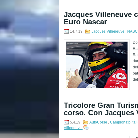
Jacques Villeneuve c
Euro Nascar
14.7.19
Jacques Villeneuve
,
NASCA
Dop
Rac
Ra
due
del
bat
del
Tricolore Gran Turis
corso. Con Jacques V
5.4.19
AutoCorse
,
Campionato Ital
Villeneuve