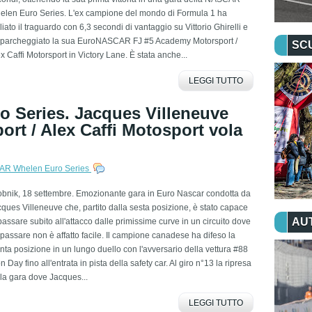
elen Euro Series. L'ex campione del mondo di Formula 1 ha
liato il traguardo con 6,3 secondi di vantaggio su Vittorio Ghirelli e
 parcheggiato la sua EuroNASCAR FJ #5 Academy Motorsport /
SC
x Caffi Motorsport in Victory Lane. È stata anche...
LEGGI TUTTO
Series. Jacques Villeneuve
t / Alex Caffi Motosport vola
R Whelen Euro Series
obnik, 18 settembre. Emozionante gara in Euro Nascar condotta da
ques Villeneuve che, partito dalla sesta posizione, è stato capace
AU
passare subito all'attacco dalle primissime curve in un circuito dove
passare non è affatto facile. Il campione canadese ha difeso la
nta posizione in un lungo duello con l'avversario della vettura #88
n Day fino all'entrata in pista della safety car. Al giro n°13 la ripresa
la gara dove Jacques...
LEGGI TUTTO