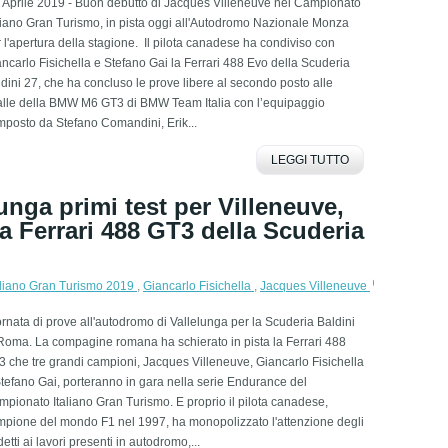
 Aprile 2019 - Buon debutto di Jacques Villeneuve nel Campionato
liano Gran Turismo, in pista oggi all'Autodromo Nazionale Monza
 l'apertura della stagione. Il pilota canadese ha condiviso con
ncarlo Fisichella e Stefano Gai la Ferrari 488 Evo della Scuderia
dini 27, che ha concluso le prove libere al secondo posto alle
alle della BMW M6 GT3 di BMW Team Italia con l’equipaggio
posto da Stefano Comandini, Erik...
LEGGI TUTTO
unga primi test per Villeneuve,
la Ferrari 488 GT3 della Scuderia
liano Gran Turismo 2019
,
Giancarlo Fisichella
,
Jacques Villeneuve
rnata di prove all'autodromo di Vallelunga per la Scuderia Baldini
Roma. La compagine romana ha schierato in pista la Ferrari 488
 che tre grandi campioni, Jacques Villeneuve, Giancarlo Fisichella
tefano Gai, porteranno in gara nella serie Endurance del
pionato Italiano Gran Turismo. E proprio il pilota canadese,
mpione del mondo F1 nel 1997, ha monopolizzato l'attenzione degli
etti ai lavori presenti in autodromo,...