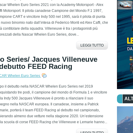
scar Whelen Euro Series 2021 con la Academy Motorsport - Alex
fi Motorsport. Il pilota canadese Campione del Mondo F.1 1997,
pione CART e vincitore Indy 500 nel 1995, sarà il pilota di punta
 nuovo binomio nato dall’intesa di Federico Monti ed Alex Caffi, che
à contitolare della squadra. Villeneuve è tra i protagonisti più
rezzati della Nascar Whelen Euro Series, dove...
LEGGI TUTTO
Series/ Jacques Villeneuve
l debutto FEED Racing
AR Whelen Euro Series
po il debutto nella NASCAR Whelen Euro Series nel 2019
quistando tre podi, il campione del mondo di Formula 1 e vincitore
la Indy 500 Jacques Villeneuve è pronto a rilanciare il suo
ALT
pegno nella NASCAR europea. Il canadese, insieme a Patrick
arie, porterà il team FEED Racing al debutto nel campionato,
hierando almeno due vetture nella stagione 2020. Un’estensione
la scuola di corse FEED Racing che Villeneuve e Lemarie hanno...
LEGGI TUTTO