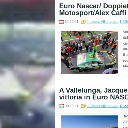
Euro Nascar/ Doppie
Motosport/Alex Caffi
31.10.21
Jacques Villeneuve
,
NASC
Val
deb
car
all
il 
reg
Mot
A Vallelunga, Jacque
vittoria in Euro NA
30.10.21
Jacques Villeneuve
,
NASC
Jac
All
sec