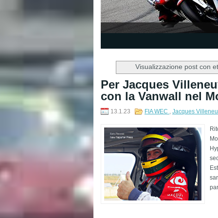
1
2
3
4
5
Visualizzazione post con e
Per Jacques Villeneu
con la Vanwall nel 
13.1.23
FIA WEC
,
Jacques Villene
Rit
Mo
Hy
sec
Est
sar
par