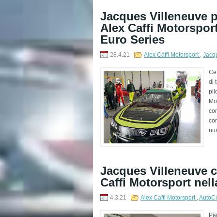
Jacques Villeneuve 
Alex Caffi Motorspor
Euro Series
28.4.21
Alex Caffi Motorsport
,
Jacq
Cer
di 
pil
Mot
con
com
num
Jacques Villeneuve 
Caffi Motorsport nel
4.3.21
Alex Caffi Motorsport
,
AutoC
Pie