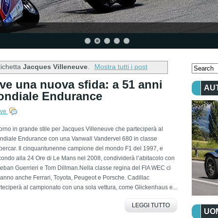
tichetta
Jacques Villeneuve
.
Mostra tutti i post
ve una nuova sfida: a 51 anni
AU
Mondiale Endurance
uve
orno in grande stile per Jacques Villeneuve che parteciperà al
ndiale Endurance con una Vanwall Vandervel 680 in classe
percar. Il cinquantunenne campione del mondo F1 del 1997, e
ondo alla 24 Ore di Le Mans nel 2008, condividerà l’abitacolo con
eban Guerrieri e Tom Dillman.Nella classe regina del FIA WEC ci
anno anche Ferrari, Toyota, Peugeot e Porsche. Cadillac
teciperà al campionato con una sola vettura, come Glickenhaus e...
LEGGI TUTTO
UOM