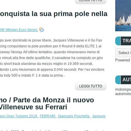
onquista la sua prima pole nella
R Whelen Euro Series
o aver dominato le prove libere, Jacques Villeneuve e il Go Fas
TR
ing conquistano la pole position per il Round 9 della ELITE 1 al
ceway Venray. All’ultimo tentativo, quando rimanevano meno di
 minuti alla fine delle qualifiche, il canadese ha compiuto un giro
Powered
lo short track olandese da mezzo miglio in 19.369 secondi,
tendo Loris Hezemans di appena 0.044 secondi. Per l’ex vincitore
la Indy 500 e iridato F. 1 è stata la prima...
AU
LEGGI TUTTO
motorspo
automot
mo / Parte da Monza il nuovo
illeneuve su Ferrari
iano Gran Turismo 2019
,
FERRARI
,
Giancarlo Fisichella
,
Jacques