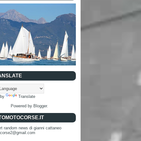
ANSLATE
 by
Translate
Powered by
Blogger
.
TOMOTOCORSE.IT
rt random news di gianni cattaneo
ocorse2@gmail.com