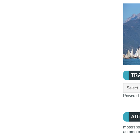
TR
Powered
AU
motorspo
automot