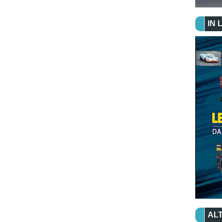
IN 
ALT