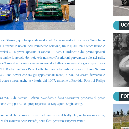
UOM
y Lana Storico, quinto appuntamento del Tricolore Auto Storiche e Classiche in
 Diverse le novità dell’imminente edizione, tra le quali una a tener banco è
previsti sulla prova speciale “Lessona – Piero Giardino” e dei premi speciali
a anche la notizia del notevole numero d’iscrizioni pervenute: solo nel rally,
 ve n’è una che ha sicuramente aumentato l’attenzione verso la gara organizzata
b Biella: quella di Piero Liatti che sarà della partita al volante di una Subaru
e”. Una novità che tra gli appassionati locali, e non, ha creato fermento e
el quale spicca anche la vittoria del 1997, assieme a Fabrizia Pons, al Rallye
FO
reza WRC dell’amico Stefano Avandero e dalla successiva proposta di poter
ersione Gruppo A, sempre preparata da Key Sport Engineering.
 rinnovo della licenza e l’invio dell’iscrizione al Rally che, in forma moderna,
ura del marchio delle Pleiadi, nella fattispecie un’Impreza WRC.