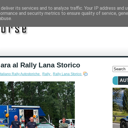
deliver its services and to analyze traffic. Your IP address and 
formance and security metrics to ensure quality of service, gen
abuse.
gara al Rally Lana Storico
taliano Rally Autostoriche
,
Rally
,
Rally Lana Storico
AU