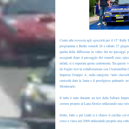
Conto alla rovescia agli sgoccioli per il 15° Rall
programma a Biella venerdì 26 e sabato 27 giugno.
quella della diffusione in video dei tre passaggi 
assegnati dopo il passaggio del venerdì sera; spicc
infatti, si è superata quota centotrenta. Tra queste
da Veglio 4x4 in collaborazione con l’Automobile Clu
Impreza Gruppo A, nella categoria “auto classich
curiosità data la fama e il prestigioso palmarès n
Montecarlo.
Il tutto è nato durante un test della Subaru Imp
correre proprio al Lana Storico utilizzando una v
Detto, fatto e per Liatti si è chiuso il cerchio col
corse e vinse nel 2000 utilizzando proprio una vett