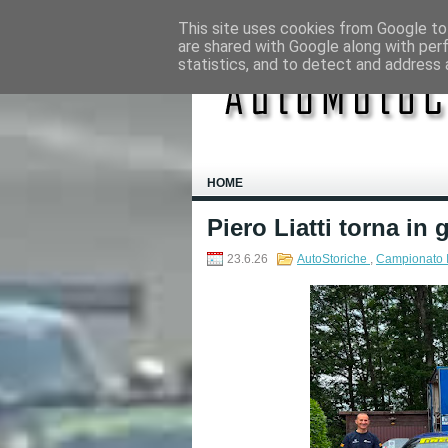
This site uses cookies from Google to 
are shared with Google along with per
statistics, and to detect and address 
HOME
Piero Liatti torna in 
23.6.26
AutoStoriche
,
Campionato I