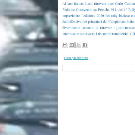
Al suo fianco, Liatti ritroverà quel Carlo Cassin
Federico Ormezzano su Porsche 911, del 1° Rally 
impreziosire l’edizione 2026 del rally biellese c
dall’offensiva dei primattori del Campionato Italian
divertimento cercando di ritrovare i giusti mecc
interessante osservarne i riscontri cronometrici. (
Post più recente