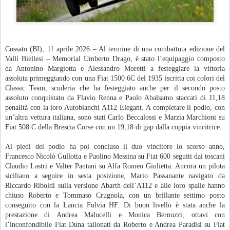
Cossato (BI), 11 aprile 2026 – Al termine di una combattuta edizione del
Valli Biellesi – Memorial Umberto Drago, è stato l’equipaggio composto
da Antonino Margiotta e Alessandro Moretti a festeggiare la vittoria
assoluta primeggiando con una Fiat 1500 6C del 1935 iscritta coi colori del
Classic Team, scuderia che ha festeggiato anche per il secondo posto
assoluto conquistato da Flavio Renna e Paolo Abalsamo staccati di 11,18
penalità con la loro Autobianchi A112 Elegant. A completare il podio, con
un’altra vettura italiana, sono stati Carlo Beccalossi e Marzia Marchioni su
Fiat 508 C della Brescia Corse con un 19,18 di gap dalla coppia vincitrice.
Ai piedi del podio ha poi concluso il duo vincitore lo scorso anno,
Francesco Nicolò Gullotta e Paolino Messina su Fiat 600 seguiti dai toscani
Claudio Lastri e Valter Pantani su Alfa Romeo Giulietta. Ancora un pilota
siciliano a seguire in sesta posizione, Mario Passanante navigato da
Riccardo Riboldi sulla versione Abarth dell’A112 e alle loro spalle hanno
chiuso Roberto e Tommaso Crugnola, con un brillante settimo posto
conseguito con la Lancia Fulvia HF. Di buon livello è stata anche la
prestazione di Andrea Malucelli e Monica Bernuzzi, ottavi con
l’inconfondibile Fiat Duna tallonati da Roberto e Andrea Paradisi su Fiat