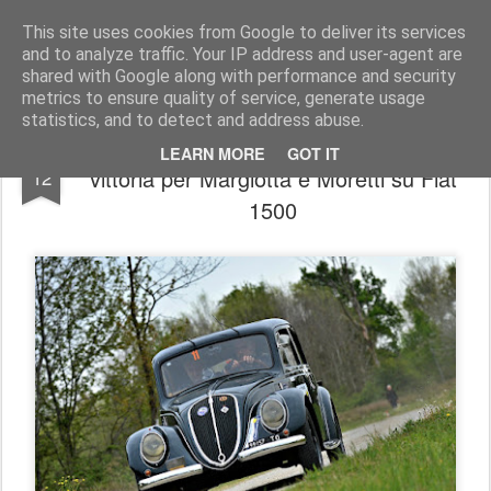
AutoMotoCorse.
Motorsport Random News 280912
This site uses cookies from Google to deliver its services
and to analyze traffic. Your IP address and user-agent are
shared with Google along with performance and security
metrics to ensure quality of service, generate usage
statistics, and to detect and address abuse.
Regolarità AutoStoriche, 13° Valli Biellesi:
APR
LEARN MORE
GOT IT
vittoria per Margiotta e Moretti su Fiat
12
1500