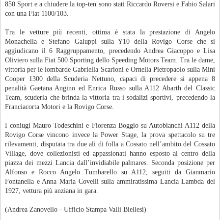
850 Sport e a chiudere la top-ten sono stati Riccardo Roversi e Fabio Salari
con una Fiat 1100/103.
Tra le vetture più recenti, ottima è stata la prestazione di Angelo
Monachella e Stefano Galuppi sulla Y10 della Rovigo Corse che si
aggiudicano il 6 Raggruppamento, precedendo Andrea Giacoppo e Lisa
Oliviero sulla Fiat 500 Sporting dello Speeding Motors Team. Tra le dame,
vittoria per le lombarde Gabriella Scarioni e Ornella Pietropaolo sulla Mini
Cooper 1300 della Scuderia Nettuno, capaci di precedere si appena 8
penalità Gaetana Angino ed Enrica Russo sulla A112 Abarth del Classic
Team, scuderia che brinda la vittoria tra i sodalizi sportivi, precedendo la
Franciacorta Motori e la Rovigo Corse.
I coniugi Mauro Todeschini e Fiorenza Boggio su Autobianchi A112 della
Rovigo Corse vincono invece la Power Stage, la prova spettacolo su tre
rilevamenti, disputata tra due ali di folla a Cossato nell’ambito del Cossato
Village, dove collezionisti ed appassionati hanno esposto al centro della
piazza dei mezzi Lancia dall’invidiabile palmares. Seconda posizione per
Alfonso e Rocco Angelo Tumbarello su A112, seguiti da Gianmario
Fontanella e Anna Maria Covelli sulla ammiratissima Lancia Lambda del
1927, vettura più anziana in gara.
(Andrea Zanovello - Ufficio Stampa Valli Biellesi)