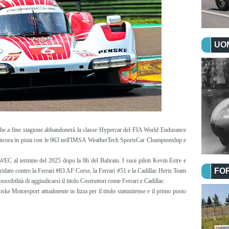
UOM
he a fine stagione abbandonerà la classe Hypercar del FIA World Endurance
ancora in pista con le 963 nell'IMSA WeatherTech SportsCar Championship e
EC al termine del 2025 dopo la 8h del Bahrain. I suoi piloti Kevin Estre e
FO
iridato contro la Ferrari #83 AF Corse, la Ferrari #51 e la Cadillac Hertz Team
ssibilità di aggiudicarsi il titolo Costruttori come Ferrari e Cadillac.
e Motorsport attualmente in lizza per il titolo statunitense e il primo posto