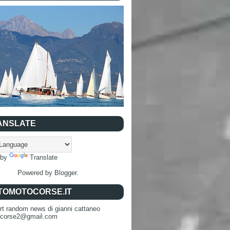
ANSLATE
 by
Translate
Powered by
Blogger
.
TOMOTOCORSE.IT
rt random news di gianni cattaneo
ocorse2@gmail.com