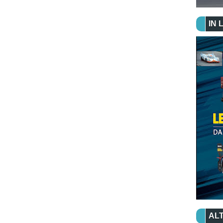
IN 
ALT