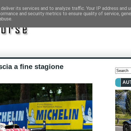
deliver its services and to analyze traffic. Your IP address and 
formance and security metrics to ensure quality of service, gen
abuse.
cia a fine stagione
AU