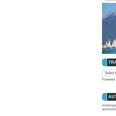
TR
Powered
AU
motorspo
automot