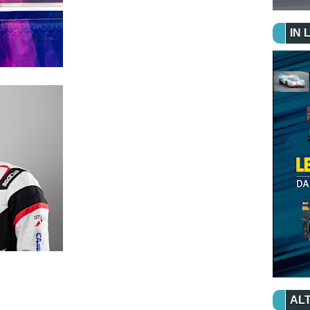
IN 
ALT