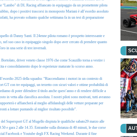
 le “Lambo” di DL Racing affiancato in equipaggio da un promettente pilota
bbio, dopo i positivi trascorsi in monoposto Mariani è all’esordio assoluto
fatti, ha provato soltanto qualche settimana fa in un test di preparazione
ello di Danny Santi. Il 24enne pilota romano è prospetto interessante e
ello, nel suo caso in equipaggio singolo dopo aver cercato di prendere quanto
oro in una serie di test invernali.
SC
 Bortolato, driver veneto classe 1976 che come Scauzillo torna a vestire i
cita e consolidamento dopo le esperienze maturate lo scorso anno.
ell’esordio 2025 della squadra: “Riaccendiamo i motori in un contesto di
t GT con tre equipaggi, un terzetto con sicuri valori e ottime probabilità di
ediamo di poter difendere il titolo anche quest’anno e di rendere difficile a
to in vetta alla classifica assoluta. I nostri piloti sono motivati, tutti avranno
 supporterà e affiancherà al meglio affidandogli delle vetture preparate per
ti a lottare puntando al miglior risultato possibile”.
a del Supersport GT al Mugello dispiuta le qualifiche sabato29 marzo alle
9.50 e gara 2 alle 14.35. Entrambe sulla distanza di 40 minuti, le due corse
AU
social Facebook e Youtube degli FX Racing Weekend. Durante il fine