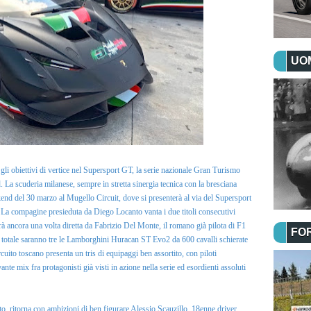
UOM
li obiettivi di vertice nel Supersport GT, la serie nazionale Gran Turismo
 La scuderia milanese, sempre in stretta sinergia tecnica con la bresciana
nd del 30 marzo al Mugello Circuit, dove si presenterà al via del Supersport
 La compagine presieduta da Diego Locanto vanta i due titoli consecutivi
rà ancora una volta diretta da Fabrizio Del Monte, il romano già pilota di F1
FO
n totale saranno tre le Lamborghini Huracan ST Evo2 da 600 cavalli schierate
uito toscano presenta un tris di equipaggi ben assortito, con piloti
vante mix fra protagonisti già visti in azione nella serie ed esordienti assoluti
o, ritorna con ambizioni di ben figurare Alessio Scauzillo, 18enne driver