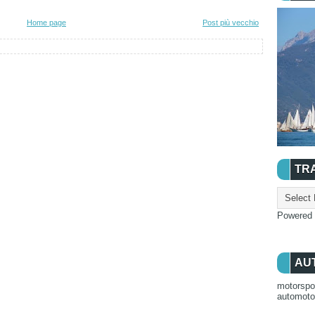
Home page
Post più vecchio
TR
Powered
AU
motorspo
automot