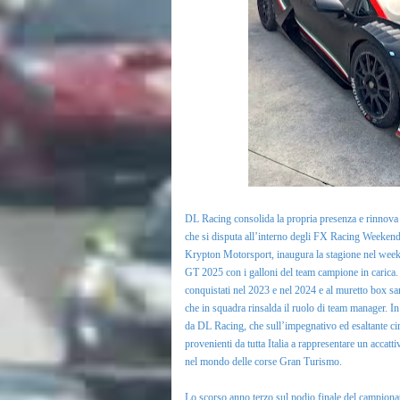
DL Racing consolida la propria presenza e rinnova g
che si disputa all’interno degli FX Racing Weekend.
Krypton Motorsport, inaugura la stagione nel weeke
GT 2025 con i galloni del team campione in carica.
conquistati nel 2023 e nel 2024 e al muretto box sa
che in squadra rinsalda il ruolo di team manager. I
da DL Racing, che sull’impegnativo ed esaltante circ
provenienti da tutta Italia a rappresentare un accatti
nel mondo delle corse Gran Turismo.
Lo scorso anno terzo sul podio finale del campionat