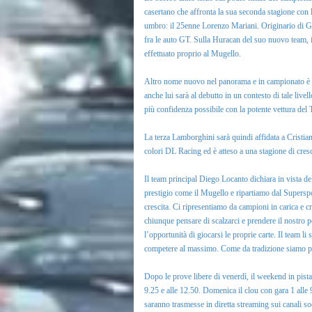
casertano che affronta la sua seconda stagione con
umbro: il 25enne Lorenzo Mariani. Originario di Gu
fra le auto GT. Sulla Huracan del suo nuovo team, in
effettuato proprio al Mugello.
Altro nome nuovo nel panorama e in campionato è qu
anche lui sarà al debutto in un contesto di tale liv
più confidenza possibile con la potente vettura del T
La terza Lamborghini sarà quindi affidata a Cristian
colori DL Racing ed è atteso a una stagione di cres
Il team principal Diego Locanto dichiara in vista d
prestigio come il Mugello e ripartiamo dal Superspor
crescita. Ci ripresentiamo da campioni in carica e cr
chiunque pensare di scalzarci e prendere il nostro pos
l’opportunità di giocarsi le proprie carte. Il team li
competere al massimo. Come da tradizione siamo pron
Dopo le prove libere di venerdì, il weekend in pist
9.25 e alle 12.50. Domenica il clou con gara 1 alle 
saranno trasmesse in diretta streaming sui canali 