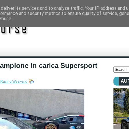
deliver its services and to analyze traffic. Your IP address and 
formance and security metrics to ensure quality of service, gen
abuse.
campione in carica Supersport
AU
 Racing Weekend