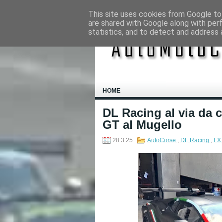
This site uses cookies from Google to 
are shared with Google along with per
statistics, and to detect and address 
HOME
DL Racing al via da 
GT al Mugello
28.3.25
AutoCorse
,
DL Racing
,
FX