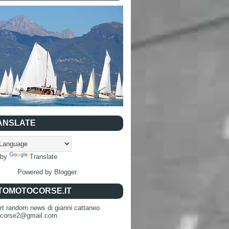
ANSLATE
 by
Translate
Powered by
Blogger
.
TOMOTOCORSE.IT
rt random news di gianni cattaneo
ocorse2@gmail.com