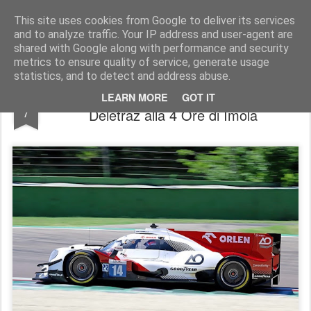
AutoMotoCorse.
Motorsport Random News 280912
This site uses cookies from Google to deliver its services
and to analyze traffic. Your IP address and user-agent are
shared with Google along with performance and security
metrics to ensure quality of service, generate usage
statistics, and to detect and address abuse.
ELMS / Vittoria di Edgar, Kubica e
JUL
LEARN MORE
GOT IT
7
Deletraz alla 4 Ore di Imola