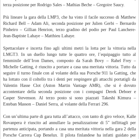
terza posizione per Rodrigo Sales – Mathias Beche – Gregoire Saucy.
Più lineare la gara della LMP3, che ha visto il facile successo di Matthew
Richard Bell – Adam Ali, seconda posizione per Julien Gerbi – Bernardo
Pinheiro – Gillian Henrion, terzo gradino del podio per Paul Lanchere-
Jean-Baptiste Lahaye – Matthieu Lahaye.
Spettacolare e incerta fino agli ultimi metri la lotta per la vittoria nella
LMGT3. In un duello lungo tutte le quattro ore, l’equipaggio tutto al
femminile dell’Iron Dames, composto da Sarah Bovy – Rahel Frey –
Michelle Gatting, è riuscito a portare a casa una meritata vittoria. Tutto da
seguire il turno finale con al volante della sua Porsche 911 la Gatting, che
ha lottato con il coltello tra i denti per respingere gli attacchi portatigli da
Valentin Hasse Clot (Aston Martin Vantage AMR), che si è dovuto
accontentare della seconda posizione con i compagni Derek Deboer e
Casper Stevenson. Al terzo posto si sono piazzati Takeshi Kimura –
Esteban Masson – Daniel Serra, al volante della Ferrari 296.
Con un’ultima parte di gara tutta all’attacco, con tanto di giro veloce, Kalle
Rovanpera è riuscito ad annullare la penalizzazione di 5” inflittagli per
partenza anticipata, portando a casa una meritata vittoria nella gara 2 della
Porsche Carrera Cup Benelux. Il pilota finlandese ha infatti guidato per