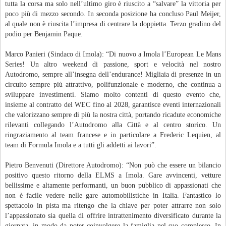
tutta la corsa ma solo nell’ultimo giro è riuscito a “salvare” la vittoria per
poco più di mezzo secondo. In seconda posizione ha concluso Paul Meijer,
al quale non è riuscita l’impresa di centrare la doppietta. Terzo gradino del
podio per Benjamin Paque.
Marco Panieri (Sindaco di Imola): “Di nuovo a Imola l’European Le Mans
Series! Un altro weekend di passione, sport e velocità nel nostro
Autodromo, sempre all’insegna dell’endurance! Migliaia di presenze in un
circuito sempre più attrattivo, polifunzionale e moderno, che continua a
sviluppare investimenti. Siamo molto contenti di questo evento che,
insieme al contratto del WEC fino al 2028, garantisce eventi internazionali
che valorizzano sempre di più la nostra città, portando ricadute economiche
rilevanti collegando l’Autodromo alla Città e al centro storico. Un
ringraziamento al team francese e in particolare a Frederic Lequien, al
team di Formula Imola e a tutti gli addetti ai lavori”.
Pietro Benvenuti (Direttore Autodromo): “Non può che essere un bilancio
positivo questo ritorno della ELMS a Imola. Gare avvincenti, vetture
bellissime e altamente performanti, un buon pubblico di appassionati che
non è facile vedere nelle gare automobilistiche in Italia. Fantastico lo
spettacolo in pista ma ritengo che la chiave per poter attrarre non solo
l’appassionato sia quella di offrire intrattenimento diversificato durante la
giornata, in modo da poter coinvolgere la famiglia nel suo complesso. In