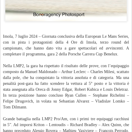
Imola, 7 luglio 2024 – Giornata conclusiva della European Le Mans Series,
con in pista i protagonisti della 4 Ore di Imola, terzo round del
campionato, che hanno dato vita a gare spettacolari ed avvincenti. A
completare il programma, gara 2 della Porsche Carrera Cup Benelux.
Nella LMP2, la gara ha rispettato il risultato delle prove, con l’equipaggio
composto da Manuel Maldonado – Arthur Leclerc – Charles Milesi, scattato
dalla pole, che ha conquistato la vittoria assoluta e di categoria. Ma
una
penalità post-gara ha fatto scendere la vettura al 5° posto e la vittoria è
stata assegnata alla Oreca di Jonny Edgar, Robert Kubica e Louis Deletraz.
In
terza posizione hanno concluso Ryan Cullen – Stephane Richelmi –
Felipe Drugovich, in volata su Sebastian Alvarez – Vladislav Lomko –
Tom Dilmann.
Grande battaglia nella LMP2 Pro/Am, con i primi tre equipaggi racchiusi
in 5”. Ad imporsi Kriton – Lentoudis – Richard Bradley – Alex Quinn, che
hanno preceduto Alessio Rovera – Mathieu Vaxiviere – Francois Perrodo,