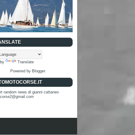
ANSLATE
 by
Translate
Powered by
Blogger
.
TOMOTOCORSE.IT
rt random news di gianni cattaneo
ocorse2@gmail.com