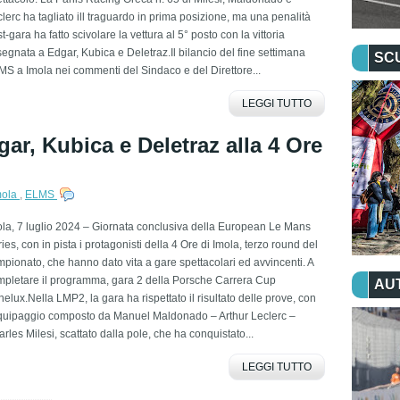
lerc ha tagliato ill traguardo in prima posizione, ma una penalità
t-gara ha fatto scivolare la vettura al 5° posto con la vittoria
egnata a Edgar, Kubica e Deletraz.Il bilancio del fine settimana
SC
S a Imola nei commenti del Sindaco e del Direttore...
LEGGI TUTTO
gar, Kubica e Deletraz alla 4 Ore
mola
,
ELMS
la, 7 luglio 2024 – Giornata conclusiva della European Le Mans
ies, con in pista i protagonisti della 4 Ore di Imola, terzo round del
pionato, che hanno dato vita a gare spettacolari ed avvincenti. A
mpletare il programma, gara 2 della Porsche Carrera Cup
AU
elux.Nella LMP2, la gara ha rispettato il risultato delle prove, con
equipaggio composto da Manuel Maldonado – Arthur Leclerc –
rles Milesi, scattato dalla pole, che ha conquistato...
LEGGI TUTTO