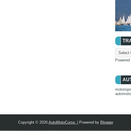
TR
Powered
AU
motorspo
automot
Copyright ©
2026
AutoMotoCorse.
| Powered by
Blogger