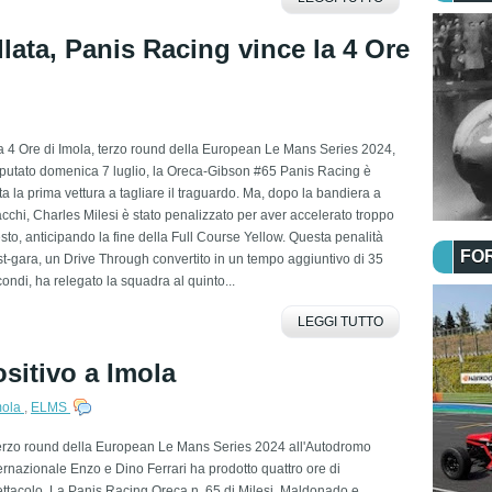
lata, Panis Racing vince la 4 Ore
a 4 Ore di Imola, terzo round della European Le Mans Series 2024,
putato domenica 7 luglio, la Oreca-Gibson #65 Panis Racing è
ta la prima vettura a tagliare il traguardo. Ma, dopo la bandiera a
cchi, Charles Milesi è stato penalizzato per aver accelerato troppo
sto, anticipando la fine della Full Course Yellow. Questa penalità
FO
t-gara, un Drive Through convertito in un tempo aggiuntivo di 35
ondi, ha relegato la squadra al quinto...
LEGGI TUTTO
sitivo a Imola
mola
,
ELMS
terzo round della European Le Mans Series 2024 all'Autodromo
ernazionale Enzo e Dino Ferrari ha prodotto quattro ore di
ttacolo. La Panis Racing Oreca n. 65 di Milesi, Maldonado e