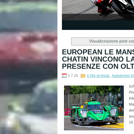
1
2
3
4
5
Visualizzazione post co
EUROPEAN LE MANS
CHATIN VINCONO LA
PRESENZE CON OLT
5.7.26
4 Ore di Imola
,
Autodromo I
(U
Pho
Int
Man
del
avv
16.