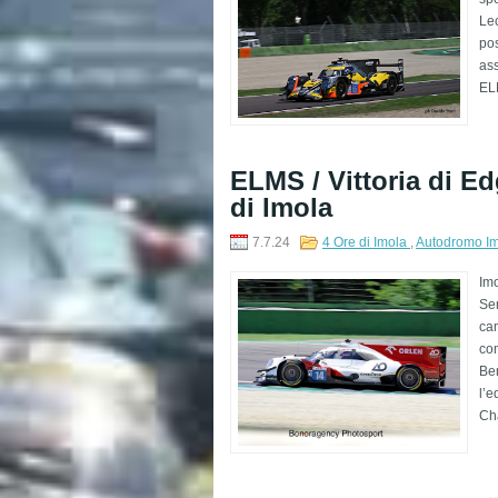
Lec
pos
ass
ELM
ELMS / Vittoria di Ed
di Imola
7.7.24
4 Ore di Imola
,
Autodromo I
Imo
Ser
cam
co
Ben
l’
Cha