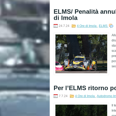
ELMS/ Penalità annul
di Imola
24.7.24
4 Ore di Imola
,
ELMS
All
dis
sta
sca
pre
pos
sec
Per l’ELMS ritorno po
7.7.24
4 Ore di Imola
,
Autodromo I
Il 
Int
spe