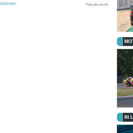
Home page
Post più vecchi
MO
IN 