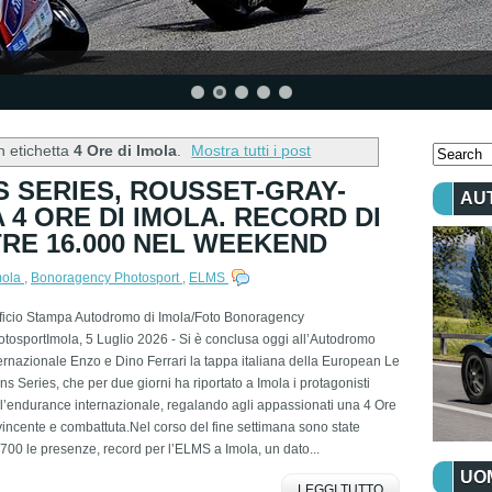
n etichetta
4 Ore di Imola
.
Mostra tutti i post
 SERIES, ROUSSET-GRAY-
AU
 4 ORE DI IMOLA. RECORD DI
RE 16.000 NEL WEEKEND
mola
,
Bonoragency Photosport
,
ELMS
fficio Stampa Autodromo di Imola/Foto Bonoragency
tosportImola, 5 Luglio 2026 - Si è conclusa oggi all’Autodromo
ernazionale Enzo e Dino Ferrari la tappa italiana della European Le
s Series, che per due giorni ha riportato a Imola i protagonisti
l’endurance internazionale, regalando agli appassionati una 4 Ore
incente e combattuta.Nel corso del fine settimana sono state
700 le presenze, record per l’ELMS a Imola, un dato...
UOM
LEGGI TUTTO