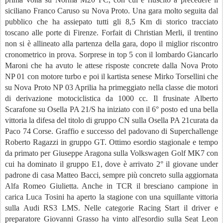
siciliano Franco Caruso su Nova Proto. Una gara molto seguita dal
pubblico che ha assiepato tutti gli 8,5 Km di storico tracciato
toscano alle porte di Firenze. Forfait di Christian Merli, il trentino
non si è allineato alla partenza della gara, dopo il miglior riscontro
cronometrico in prova. Sorprese in top 5 con il lombardo Giancarlo
Maroni che ha avuto le attese risposte concrete dalla Nova Proto
NP 01 con motore turbo e poi il kartista senese Mirko Torsellini che
su Nova Proto NP 03 Aprilia ha primeggiato nella classe die motori
di derivazione motociclistica da 1000 cc. Il frusinate Alberto
Scarafone su Osella PA 21/S ha iniziato con il 6° posto ed una bella
vittoria la difesa del titolo di gruppo CN sulla Osella PA 21curata da
Paco 74 Corse. Graffio e successo del padovano di Superchallenge
Roberto Ragazzi in gruppo GT. Ottimo esordio stagionale e tempo
da primato per Giuseppe Aragona sulla Volkswagen Golf MK7 con
cui ha dominato il gruppo E1, dove è arrivato 2° il giovane under
padrone di casa Matteo Bacci, sempre più concreto sulla aggiornata
Alfa Romeo Giulietta. Anche in TCR il bresciano campione in
carica Luca Tosini ha aperto la stagione con una squillante vittoria
sulla Audi RS3 LMS. Nelle categorie Racing Start il driver e
preparatore Giovanni Grasso ha vinto all'esordio sulla Seat Leon