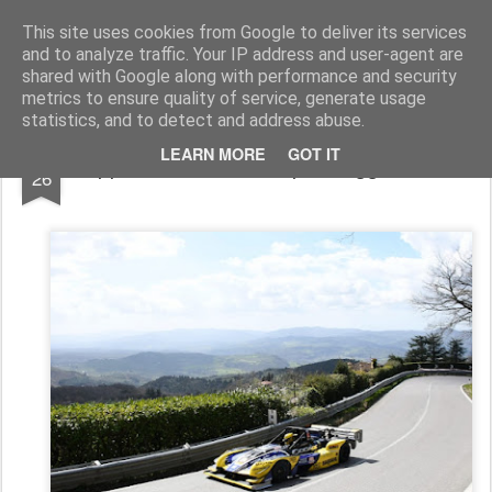
AutoMotoCorse.
Motorsport Random News 280912
This site uses cookies from Google to deliver its services
and to analyze traffic. Your IP address and user-agent are
shared with Google along with performance and security
metrics to ensure quality of service, generate usage
statistics, and to detect and address abuse.
MAR
LEARN MORE
GOT IT
Coppa della Consuma per Faggioli e Riolo
26