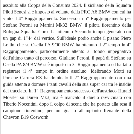
assoluto alla Coppa della Consuma 2024. Il siciliano della Squadra
Piloti Senesi si è imposto al volante della PRC A6 BMW con cui ha
vinto il 4° Raggruppamento. Successo in 5° Raggruppamento per
Stefano Peroni su Martini Mk32 BMW, il pilota fiorentino della
Bologna Squadra Corse ha ottenuto Secondo tempo generale con
un gap di 1"44 dal vertice. Sull'ideale podio anche il pisano Piero
Lottini che su Osella PA 9/90 BMW ha ottenuto il 2° tempo in 4°
Raggruppamento, particolarmente attento al fondo impegnativo
dell'ultimo tratto di percorso. Giuliano Peroni, il papà di Stefano su
Osella PA 8/9 BMW si è imposto in 3° Raggruppamento ed ha fatto
registrare il 4° tempo in ordine assoluto. Idelbrando Motti su
Porsche Carrera RS ha dominato il 2° Raggruppamento con una
guida attenta a domare i tanti cavalli della sua super car tra le insidie
del tracciato. In 1° Raggruppamento successo dell'austriaco Harald
Mossler su Daren Mk3, ma è mancato il duello ravvicinato con
Tiberio Nocentini, dopo il colpo di scena che ha portato alla resa il
campione fiorentino, per un guasto all'impianto frenante della
Chevron B19 Cosworth.