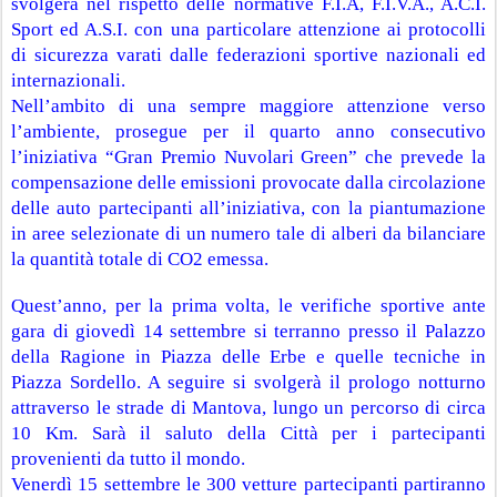
svolgerà nel rispetto delle normative F.I.A, F.I.V.A., A.C.I. 
Sport ed A.S.I. con una particolare attenzione ai protocolli 
di sicurezza varati dalle federazioni sportive nazionali ed 
internazionali.
Nell’ambito di una sempre maggiore attenzione verso 
l’ambiente, prosegue per il quarto anno consecutivo 
l’iniziativa “Gran Premio Nuvolari Green” che prevede la 
compensazione delle emissioni provocate dalla circolazione 
delle auto partecipanti all’iniziativa, con la piantumazione 
in aree selezionate di un numero tale di alberi da bilanciare 
la quantità totale di CO2 emessa.
Quest’anno, per la prima volta, le verifiche sportive ante 
gara di giovedì 14 settembre si terranno presso il Palazzo 
della Ragione in Piazza delle Erbe e quelle tecniche in 
Piazza Sordello. A seguire si svolgerà il prologo notturno 
attraverso le strade di Mantova, lungo un percorso di circa 
10 Km. Sarà il saluto della Città per i partecipanti 
provenienti da tutto il mondo.
Venerdì 15 settembre le 300 vetture partecipanti partiranno 