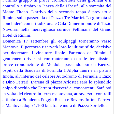
l’ultimo gruppo di prove cronometrate della giornata e il 
controllo a timbro in Piazza della Libertà, alla sommità del 
Monte Titano. L’arrivo della seconda tappa è previsto a 
Rimini, sulla passerella di Piazza Tre Martiri. La giornata si 
concluderà con il tradizionale Gala Dinner in onore di Tazio 
Nuvolari nella meravigliosa cornice Felliniana del Grand 
Hotel di Rimini.
Domenica 17 settembre gli equipaggi torneranno verso 
Mantova. Il percorso riserverà loro le ultime sfide, decisive 
per decretare il vincitore finale. Partendo da Rimini, i 
gentlemen driver si confronteranno con le temutissime 
prove cronometrate di Meldola, passando poi da Faenza, 
ospiti della Scuderia di Formula 1 Alpha Tauri e in pista a 
Imola, all’interno del celebre Autodromo di Formula 1 Enzo 
e Dino Ferrari. L’arena di piazza Ariostea sarà lo splendido 
colpo d’occhio che Ferrara riserverà ai concorrenti. Sarà poi 
la volta del rientro in terra mantovana, attraverso i controlli 
a timbro a Bondeno, Poggio Rusco e Revere. Infine l’arrivo 
a Mantova, dopo 1.100 km, tra le mura di Piazza Sordello.