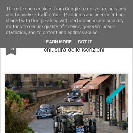
AutoMotoCorse.
Motorsport Random News 280912
This site uses cookies from Google to deliver its services
and to analyze traffic. Your IP address and user-agent are
shared with Google along with performance and security
metrics to ensure quality of service, generate usage
statistics, and to detect and address abuse.
Gran Premio Nuvolari: pochi giorni alla
JUL
LEARN MORE
GOT IT
18
chiusura delle iscrizioni